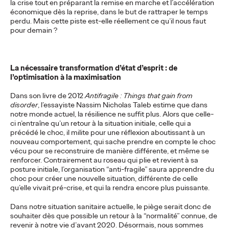
la crise tout en préparant la remise en marche et l’accélération
Ogilvy Paris
21/07/2025
économique dès la reprise, dans le but de rattraper le temps
perdu. Mais cette piste est-elle réellement ce qu’il nous faut
Ogilvy Paris is proud to announce the arrival of Shona Lang as
pour demain ?
Chief Performance Officer (CPO).
More
→
La nécessaire transformation d’état d’esprit : de
l’optimisation à la maximisation
READ
Dans son livre de 2012
Antifragile : Things that gain from
Eva Chapiteau joins
disorder
, l’essayiste Nassim Nicholas Taleb estime que dans
notre monde actuel, la résilience ne suffit plus. Alors que celle-
Ogilvy Paris as
ci n’entraîne qu’un retour à la situation initiale, celle qui a
précédé le choc, il milite pour une réflexion aboutissant à un
Strategic Planning
nouveau comportement, qui sache prendre en compte le choc
vécu pour se reconstruire de manière différente, et même se
Director
renforcer. Contrairement au roseau qui plie et revient à sa
posture initiale, l’organisation “anti-fragile” saura apprendre du
choc pour créer une nouvelle situation, différente de celle
qu’elle vivait pré-crise, et qui la rendra encore plus puissante.
Ogilvy Paris
07/07/2025
Dans notre situation sanitaire actuelle, le piège serait donc de
Ogilvy Paris announces the arrival of Eva Chapiteau as
souhaiter dès que possible un retour à la “normalité” connue, de
Strategic Planning Director.
revenir à notre vie d’avant 2020. Désormais, nous sommes