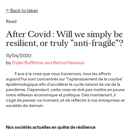
← Back to Ideas
EN
FR
Read
Ideas
After Covid : Will we simply be
resilient, or truly "anti-fragile"?
READ
15/04/2020
50% of French CMOs
by
Dylan Buffinton and Batoul Hassoun
are "silent" on LinkedIn
Face à la crise que nous traversons, tous les efforts
aujourd’hui sont concentrés sur “l’aplanissement de la courbe”
: an Ogilvy Paris and
épidémiologique afin d’accélérer le cycle naturel de vie de la
pandémie. Cependant, cette crise ne doit pas mettre en pause
ExComm study reveals
notre réflexion économique et politique. Dès maintenant, il
s’agit de penser ce moment, et de réfléchir à nos entreprises et
largely untapped
sociétés de demain.
influence potential
among French
Nos sociétés actuelles en quête de résilience