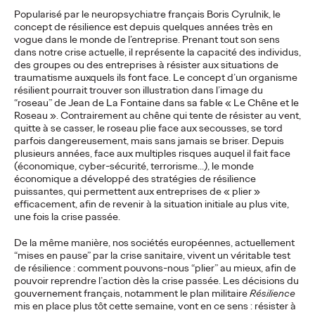
executives
Popularisé par le neuropsychiatre français Boris Cyrulnik, le
concept de résilience est depuis quelques années très en
vogue dans le monde de l’entreprise. Prenant tout son sens
dans notre crise actuelle, il représente la capacité des individus,
Ogilvy Paris
17/02/2026
des groupes ou des entreprises à résister aux situations de
traumatisme auxquels ils font face. Le concept d’un organisme
While LinkedIn has established itself as an indispensable
résilient pourrait trouver son illustration dans l’image du
strategic lever for executives, a study conducted by Ogilvy
“roseau” de Jean de La Fontaine dans sa fable « Le Chêne et le
Paris and ExComm reveals a…
Roseau ». Contrairement au chêne qui tente de résister au vent,
quitte à se casser, le roseau plie face aux secousses, se tord
More
→
parfois dangereusement, mais sans jamais se briser. Depuis
plusieurs années, face aux multiples risques auquel il fait face
(économique, cyber-sécurité, terrorisme…), le monde
READ
économique a développé des stratégies de résilience
puissantes, qui permettent aux entreprises de « plier »
efficacement, afin de revenir à la situation initiale au plus vite,
une fois la crise passée.
Shona Lang joins
De la même manière, nos sociétés européennes, actuellement
Ogilvy Paris as Chief
“mises en pause” par la crise sanitaire, vivent un véritable test
de résilience : comment pouvons-nous “plier” au mieux, afin de
Performance Officer
pouvoir reprendre l’action dès la crise passée. Les décisions du
gouvernement français, notamment le plan militaire
Résilience
mis en place plus tôt cette semaine, vont en ce sens : résister à