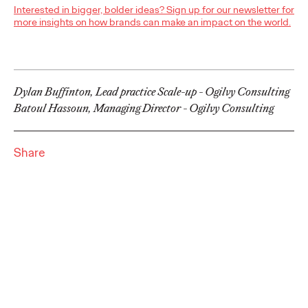
Interested in bigger, bolder ideas? Sign up for our newsletter for
Ogilvy AI.Lab launches
more insights on how brands can make an impact on the world.
its "AI Art Program": a
new creative
Dylan Buffinton, Lead practice Scale-up - Ogilvy Consulting
exploration ground in
Batoul Hassoun, Managing Director - Ogilvy Consulting
the age of artificial
intelligence
Share
Ogilvy Paris
14/05/2025
Ogilvy AI.Lab - the center of excellence in Gen AI based in
Paris within the Ogilvy network - is proud to announce the
launch of its "AI Art Program",…
More
→
READ