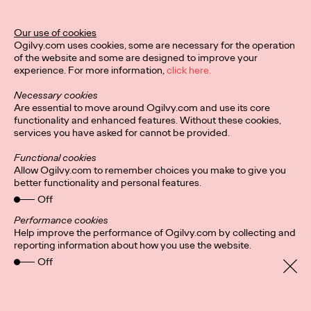
MÉLANIE GILLOURY AKA STUDIO.FULMINE
LA PÉPITE RÉVÉLÉE PAR LA 1ÈRE ÉDITION DU CONCOURS
Our use of cookies
«HORS CIRCUIT»
Ogilvy.com uses cookies, some are necessary for the operation
-
of the website and some are designed to improve your
Une initiative des…
experience. For more information,
click here.
More
→
Necessary cookies
Are essential to move around Ogilvy.com and use its core
functionality and enhanced features. Without these cookies,
PRESS
services you have asked for cannot be provided.
Functional cookies
Allow Ogilvy.com to remember choices you make to give you
better functionality and personal features.
Off
Performance cookies
INVISIBLE
Help improve the performance of Ogilvy.com by collecting and
reporting information about how you use the website.
Off
Ogilvy Paris
02/12/2021
Thibault Loué, 29 years old, athlete, commercial director at