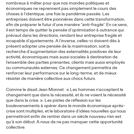
More
→
nombreux à militer pour que nos mondes politiques et
économiques ne reprennent pas simplement le cours des
choses à l’identique, une fois la pandémie passée.
Les
entreprises doivent être pionnières dans cette transformation,
READ
afin de préparer le futur d’une manière “anti-fragile”. En ce sens,
Ogilvy Paris wins
il est temps de quitter la pensée d’
optimisation
à outrance qui
prévaut dans les directions, rendant leur entreprise fragile et
incapable d’ajustements. A l’inverse, celles-ci doivent dès à
Grimbergen's
présent adopter une pensée de la
maximisation
, soit la
recherche d’augmentation des externalités positives de leur
communication
activité, économiques mais aussi sociales à destination de
l’ensemble des parties prenantes, clients mais aussi employés
account
ou communautés externes. Ce changement permettra de
renforcer leur performance sur le long-terme, et de mieux
résister de manière collective aux chocs futurs.
Ogilvy Paris
30/06/2025
Comme le disait Jean Monnet : « Les hommes n’acceptent le
changement que dans la nécessité, et ils ne voient la nécessité
Grimbergen, the iconic beer brand of the Brasseries
que dans la crise. ». Les pistes de réflexion sur les
Kronenbourg group, has selected Ogilvy Paris following a call
bouleversements à opérer dans le monde économique après-
for tenders to support the rollout of…
crise sont multiples, et le laboratoire d’idées nouvelles qui nous
More
→
permettront enfin de rentrer dans un siècle nouveau n’en est
qu’à son début. A nous de ne pas manquer cette opportunité
collective.
READ