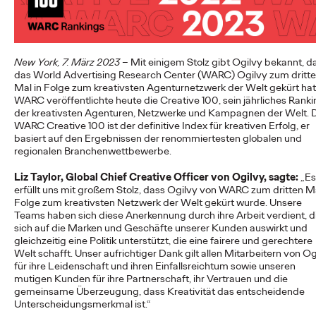
First-Agentur, die Weichen für die…
More
→
New York, 7. März 2023
– Mit einigem Stolz gibt Ogilvy bekannt, d
NEWS
das World Advertising Research Center (WARC) Ogilvy zum dritt
Reisen darf kein Luxus
Mal in Folge zum kreativsten Agenturnetzwerk der Welt gekürt hat
WARC veröffentlichte heute die Creative 100, sein jährliches Rank
der kreativsten Agenturen, Netzwerke und Kampagnen der Welt. 
sein: DB und Ogilvy
WARC Creative 100 ist der definitive Index für kreativen Erfolg, er
basiert auf den Ergebnissen der renommiertesten globalen und
bewerben günstiges
regionalen Branchenwettbewerbe.
Familienticket der
Liz Taylor, Global Chief Creative Officer von Ogilvy, sagte:
„Es
erfüllt uns mit großem Stolz, dass Ogilvy von WARC zum dritten Ma
Bahn.
Folge zum kreativsten Netzwerk der Welt gekürt wurde. Unsere
Teams haben sich diese Anerkennung durch ihre Arbeit verdient, d
sich auf die Marken und Geschäfte unserer Kunden auswirkt und
gleichzeitig eine Politik unterstützt, die eine fairere und gerechtere
Carsten Becker
16/06/2026
Welt schafft. Unser aufrichtiger Dank gilt allen Mitarbeitern von Og
für ihre Leidenschaft und ihren Einfallsreichtum sowie unseren
In einer Zeit, in der steigende Spritpreise die Budgets vieler
mutigen Kunden für ihre Partnerschaft, ihr Vertrauen und die
Haushalte belasten, setzt die Deutsche Bahn ein klares Zeichen
gemeinsame Überzeugung, dass Kreativität das entscheidende
für…
Unterscheidungsmerkmal ist.“
More
→