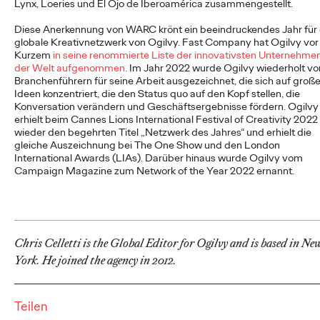
Lynx, Loeries und El Ojo de Iberoamérica zusammengestellt.
Diese Anerkennung von WARC krönt ein beeindruckendes Jahr für
NEWS
globale Kreativnetzwerk von Ogilvy. Fast Company hat Ogilvy vor
Ogilvy Group
Kurzem
in seine renommierte Liste der innovativsten Unternehme
der Welt aufgenommen
. Im Jahr 2022 wurde Ogilvy wiederholt vo
Branchenführern für seine Arbeit ausgezeichnet, die sich auf groß
Germany launcht erste
Ideen konzentriert, die den Status quo auf den Kopf stellen, die
Konversation verändern und Geschäftsergebnisse fördern. Ogilvy
Kampagne für o.b.®
erhielt beim Cannes Lions International Festival of Creativity 2022
wieder den begehrten Titel „Netzwerk des Jahres“ und erhielt die
und entstaubt eine
gleiche Auszeichnung bei The One Show und den London
International Awards (LIAs). Darüber hinaus wurde Ogilvy vom
Ikone
Campaign Magazine zum Network of the Year 2022 ernannt.
Carsten Becker
01/06/2026
Die Ogilvy Group Germany, die einige Brands der Kenvue
Chris Celletti is the Global Editor for Ogilvy and is based in Ne
Germany GmbH bereits seit Längerem im Bereich Public
York. He joined the agency in 2012.
Relations betreut, präsentiert nach dem…
More
→
Teilen