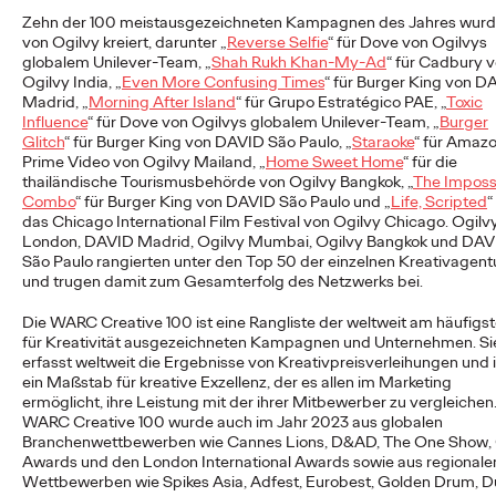
Zehn der 100 meistausgezeichneten Kampagnen des Jahres wur
von Ogilvy kreiert, darunter „
Reverse Selfie
“ für Dove von Ogilvys
globalem Unilever-Team, „
Shah Rukh Khan-My-Ad
“ für Cadbury 
NEWS
Ogilvy India, „
Even More Confusing Times
“ für Burger King von D
Von der Vision zur
Madrid, „
Morning After Island
“ für Grupo Estratégico PAE, „
Toxic
Influence
“ für Dove von Ogilvys globalem Unilever-Team, „
Burger
Realität: Schwäbisch
Glitch
“ für Burger King von DAVID São Paulo, „
Staraoke
“ für Amaz
Prime Video von Ogilvy Mailand, „
Home Sweet Home
“ für die
Hall setzt
thailändische Tourismusbehörde von Ogilvy Bangkok, „
The Imposs
Combo
“ für Burger King von DAVID São Paulo und „
Life, Scripted
“
#MakeItReal-
das Chicago International Film Festival von Ogilvy Chicago. Ogilv
London, DAVID Madrid, Ogilvy Mumbai, Ogilvy Bangkok und DAV
Kampagne mit Ogilvy
São Paulo rangierten unter den Top 50 der einzelnen Kreativagent
und trugen damit zum Gesamterfolg des Netzwerks bei.
und Social.Lab fort
Die WARC Creative 100 ist eine Rangliste der weltweit am häufigs
für Kreativität ausgezeichneten Kampagnen und Unternehmen. Si
erfasst weltweit die Ergebnisse von Kreativpreisverleihungen und i
ein Maßstab für kreative Exzellenz, der es allen im Marketing
Carsten Becker
15/06/2026
ermöglicht, ihre Leistung mit der ihrer Mitbewerber zu vergleichen
WARC Creative 100 wurde auch im Jahr 2023 aus globalen
Nach dem erfolgreichen Auftakt im Vorjahr setzen Schwäbisch
Branchenwettbewerben wie Cannes Lions, D&AD, The One Show, 
Hall sowie die Ogilvy Group-Agenturen Ogilvy und Social.Lab
Awards und den London International Awards sowie aus regionale
die #MakeItReal-Kampagne fort.…
Wettbewerben wie Spikes Asia, Adfest, Eurobest, Golden Drum, D
More
→