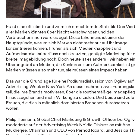
First-Agentur, die Weichen für die…
More
→
Es ist eine oft zitierte und ziemlich ernüchternde Statistik: Drei Vier
NEWS
aller Marken könnten über Nacht verschwinden und den
Reisen darf kein Luxus
Verbraucher:innen wäre es egal. Diese Erkenntnis ist einer der
Hauptgründe, warum sich Marken nicht mehr nur auf ihr Image
konzentrieren können. Früher, als sich Medienknappheit und
sein: DB und Ogilvy
Aufmerksamkeitsüberfluss noch kreuzten, genügte Marketing für e
breite Imagebildung noch. Doch heute ist es anders - wir haben ei
bewerben günstiges
Überangebot an Medien, die Konkurrenz um Aufmerksamkeit ist g
Marken müssen also mehr tun, sie müssen einen Impact haben.
Familienticket der
Das war die Grundlage für eine Podiumsdiskussion von Ogilvy auf
Bahn.
Advertising Week in New York. An dieser nahmen zwei Führungskr
teil, die ihre Brands motivieren, über die routinemäßige Imagepfle
hinauszugehen und mehr Wirkung zu erzielen. Und beide sind zufäl
Frauen, die dies in männlich dominierten Branchen durchsetzen
Carsten Becker
16/06/2026
wollen.
In einer Zeit, in der steigende Spritpreise die Budgets vieler
Philip Heimann, Global Chief Marketing & Growth Officer bei Ogilv
Haushalte belasten, setzt die Deutsche Bahn ein klares Zeichen
moderierte auf der Advertising Week NY die Diskussion mit Ann
für…
Mukherjee, Chairman und CEO von Pernod Ricard, und Jessica Tho
More
→