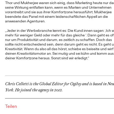
Thor und Mukherjee waren sich einig, dass Marketing heute nur d
NEWS
seine Wirkung entfalten kann, wenn es Marken und Unternehmen
vorantreibt und sie aus ihrer Komfortzone herausführt. Mukherjee
beendete das Panel mit einem leidenschaftlichen Appell an die
Deutsche Bahn und
anwesenden Agenturen.
„
Jeder in der Werbebranche kennt es: Die Kund:innen sagen: ‚Ich wi
Ogilvy KI-kreieren
mehr für weniger Geld oder mehr für das gleiche ‘. Dann geht es of
nur um Produktivität und darum, es zeitlich zu schaffen. Doch das
magische Momente.
sollte nicht entscheidend sein, denn darum geht es nicht. Es geht 
Kreativität. Wenn du also all das hörst, schiebe es beiseite und wirf
deinen Kreativitätsmotor an. Sei mutig und sei kühn und komm aus
deiner Komfortzone heraus. Sonst sind wir erledigt.
“
Roland Stauber
18/05/2026
Die Deutsche Bahn startet heute eine innovative Kampagne,
deren fünf Filme vollständig mit „Veo“, dem generativen Video-
KI-Modell von Google, erstellt…
Chris Celletti is the Global Editor for Ogilvy and is based in Ne
More
→
York. He joined the agency in 2012.
NEWS
Mit neuem Charakter
Teilen