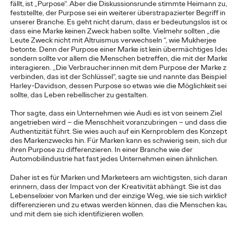
fällt, ist „Purpose“. Aber die Diskussionsrunde stimmte Heimann zu,
feststellte, der Purpose sei ein weiterer überstrapazierter Begriff in
unserer Branche. Es geht nicht darum, dass er bedeutungslos ist o
NEWS
dass eine Marke keinen Zweck haben sollte. Vielmehr sollten
„
die
Ogilvy Group
Leute Zweck nicht mit Altruismus verwechseln
“
, wie Mukherjee
betonte. Denn der Purpose einer Marke ist kein übermächtiges Idea
sondern sollte vor allem die Menschen betreffen, die mit der Mark
Germany launcht erste
interagieren.
„
Die Verbraucher:innen mit dem Purpose der Marke 
verbinden, das ist der Schlüssel
“
, sagte sie und nannte das Beispie
Kampagne für o.b.®
Harley-Davidson, dessen Purpose so etwas wie die Möglichkeit se
sollte, das Leben rebellischer zu gestalten.
und entstaubt eine
Thor sagte, dass ein Unternehmen wie Audi es ist von seinem Ziel
Ikone
angetrieben wird – die Menschheit voranzubringen – und dass die
Authentizität führt. Sie wies auch auf ein Kernproblem des Konzep
des Markenzwecks hin. Für Marken kann es schwierig sein, sich du
ihren Purpose zu differenzieren. In einer Branche wie der
Carsten Becker
01/06/2026
Automobilindustrie hat fast jedes Unternehmen einen ähnlichen.
Die Ogilvy Group Germany, die einige Brands der Kenvue
Daher ist es für Marken und Marketeers am wichtigsten, sich daran
Germany GmbH bereits seit Längerem im Bereich Public
erinnern, dass der Impact von der Kreativität abhängt. Sie ist das
Relations betreut, präsentiert nach dem…
Lebenselixier von Marken und der einzige Weg, wie sie sich wirklic
More
→
differenzieren und zu etwas werden können, das die Menschen ka
und mit dem sie sich identifizieren wollen.