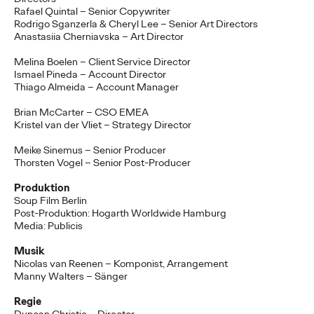
NEWS
Rafael Quintal – Senior Copywriter
Rodrigo Sganzerla & Cheryl Lee – Senior Art Directors
Anastasiia Cherniavska – Art Director
Deutsche Bahn und
Melina Boelen – Client Service Director
Ismael Pineda – Account Director
Ogilvy KI-kreieren
Thiago Almeida – Account Manager
Brian McCarter – CSO EMEA
magische Momente.
Kristel van der Vliet – Strategy
Director
Meike Sinemus – Senior Producer
Thorsten Vogel – Senior Post-Producer
Roland Stauber
18/05/2026
Die Deutsche Bahn startet heute eine innovative Kampagne,
Produktion
deren fünf Filme vollständig mit „Veo“, dem generativen Video-
Soup Film Berlin
KI-Modell von Google, erstellt…
Post-Produktion: Hogarth Worldwide Hamburg
Media: Publicis
More
→
Musik
Nicolas van Reenen – Komponist, Arrangement
NEWS
Manny Walters – Sänger
Mit neuem Charakter
Regie