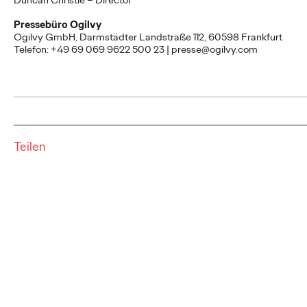
Duncan Christie – Director
in die Zukunft: Ogilvy
Pressebüro Ogilvy
gestaltet die
Ogilvy GmbH, Darmstädter Landstraße 112, 60598 Frankfurt
Telefon: +49 69 069 9622 500 23 | presse@ogilvy.com
Schwäbisch Hall-Ikone
neu
Carsten Becker
26/03/2026
Teilen
Die Bausparkasse Schwäbisch Hall hat in Zusammenarbeit mit
der Kreativagentur Ogilvy Germany ihr ikonisches
Markensymbol, den Fuchs, einer umfassenden…
More
→
NEWS
Süwag Energie AG holt