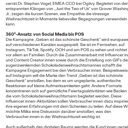
verrät Dr. Stephan Vogel, EMEA CCO bei Ogilvy. Begleitet von de
entspannten Klängen von „Just the Two of Us“ von Grover Washin
Jr., zeigen die kurzen Szenen, wie Empathie die stressige
NEWS
Weihnachtszeit in Momente liebevoller Begegnungen verwandeln
Von der Vision zur
kann.
Realität: Schwäbisch
360°-Ansatz: von Social Media bis POS
Die Kampagne „Geben ist das schönste Geschenk“ wird europawe
auf verschiedenen Kanälen ausgespielt. Sie ist im Fernsehen, auf
Hall setzt
Instagram, TikTok, Spotify, OOH und am POS zu sehen und richtet 
vor allem an Familien. Durch die Zusammenarbeit mit Influencer:i
#MakeItReal-
und Content Creator:innen sowie durch die Erstellung von GIFs de
augenzwinkernden Schokoladenweihnachtsmannes schafft die
Kampagne mit Ogilvy
Kampagne Engagement bei den Verbraucher:innen. Beispielsweis
auf Instagram will die Marke den Trend „Geben ist das schönste
und Social.Lab fort
Geschenk“ anstoßen, bei dem es um ungeplante, authentische
Reaktionen auf kleine Aufmerksamkeiten geht. Andere Formate
konzentrieren sich auf gemütliche Feiertagsaktivitäten wie Backen
die vom Schokoladenweihnachtsmann begleitet werden. Diese
Carsten Becker
15/06/2026
Influencer:innen-Aktivitäten sollen Verbraucher:innen dazu inspirie
ihre eigenen Erfahrungen mit dem Schenken zu teilen. Auf diese W
Nach dem erfolgreichen Auftakt im Vorjahr setzen Schwäbisch
möchte Milka eine Diskussion darüber anstoßen, was den
Hall sowie die Ogilvy Group-Agenturen Ogilvy und Social.Lab
Verbraucher:innen in der Weihnachtszeit wichtig ist.
die #MakeItReal-Kampagne fort.…
Auch außerhalb des digitalen Raums werden die Kund:innen geziel
More
→