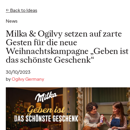
← Back to Ideas
EN
News
Ideas
Milka & Ogilvy setzen auf zarte
Gesten für die neue
Weihnachtskampagne „Geben ist
NEWS
das schönste Geschenk“
Social.Lab stellt mit
neuer Führungsspitze
30/10/2023
by
Ogilvy Germany
die Weichen für
weiteres Wachstum
Carsten Becker
17/06/2026
Als klares Zeichen für die dynamische Entwicklung stellt
Social.Lab, die zur Ogilvy Group Germany gehörende Social-