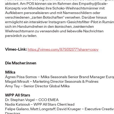
aktiviert. Am POS können sie im Rahmen des Empathy@Scale-
Konzepts von Mondelez ihre Schoko-Weihnachtsmänner mit
Aufklebern personalisieren und mit Namensschildern oder
NEWS
verschiedenen „zarten Botschaften“ versehen. Darüber hinaus
Ogilvy Group
ermöglicht ein interaktiver Instagram-Gesichtsfilter-Pilot in Rumän
sich im Handumdrehen in den ikonischen, zwinkernden
Germany launcht erste
Weihnachtsmann zu verwandeln und liebevolle Nachrichten
persönlich zu teilen.
Kampagne für o.b.®
und entstaubt eine
Vimeo-Link:
https://vimeo.com/879312177?share=copy
Ikone
Die Macher:innen
Milka
Ágnes Pósa Somos – Milka Seasonals
Senior Brand Manager Eur
Carsten Becker
01/06/2026
Magali Mirault – Marketing Director Seasonals & Pralines
Amy Tay – Senior Director Global Milka
Die Ogilvy Group Germany, die einige Brands der Kenvue
Germany GmbH bereits seit Längerem im Bereich Public
WPP All Stars
Relations betreut, präsentiert nach dem…
Dr. Stephan Vogel – CCO EMEA
More
→
Nadia Katsiouli – WPP All Stars Client lead
Felipe Galiano, Matt Longstaff, David Krueger – Executive Creati
Directors