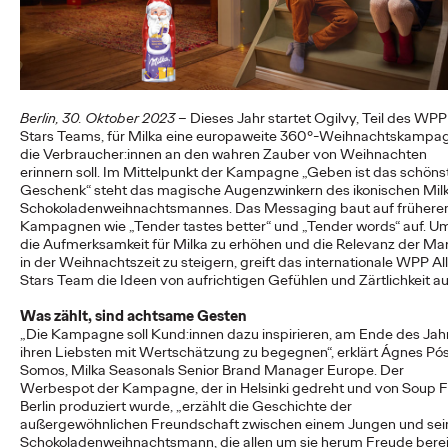
First-Agentur, die Weichen für die…
More
→
NEWS
Berlin, 30. Oktober 2023
– Dieses Jahr startet Ogilvy, Teil des WPP 
Reisen darf kein Luxus
Stars Teams, für Milka eine europaweite 360°-Weihnachtskampa
die Verbraucher:innen an den wahren Zauber von Weihnachten
sein: DB und Ogilvy
erinnern soll. Im Mittelpunkt der Kampagne „Geben ist das schöns
Geschenk“ steht das magische Augenzwinkern des ikonischen Mil
bewerben günstiges
Schokoladenweihnachtsmannes. Das Messaging baut auf frühere
Kampagnen wie „Tender tastes better“ und „Tender words“ auf. U
Familienticket der
die Aufmerksamkeit für Milka zu erhöhen und die Relevanz der Ma
in der Weihnachtszeit zu steigern, greift das internationale WPP All
Bahn.
Stars Team die Ideen von aufrichtigen Gefühlen und Zärtlichkeit au
Was zählt, sind achtsame Gesten
„Die Kampagne soll Kund:innen dazu inspirieren, am Ende des Jah
Carsten Becker
16/06/2026
ihren Liebsten mit Wertschätzung zu begegnen“, erklärt Ágnes Pó
Somos, Milka Seasonals Senior Brand Manager Europe. Der
In einer Zeit, in der steigende Spritpreise die Budgets vieler
Werbespot der Kampagne, der in Helsinki gedreht und von Soup F
Haushalte belasten, setzt die Deutsche Bahn ein klares Zeichen
Berlin produziert wurde, „erzählt die Geschichte der
für…
außergewöhnlichen Freundschaft zwischen einem Jungen und se
Schokoladenweihnachtsmann, die allen um sie herum Freude bereit
More
→