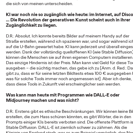
die sich von meinen unterscheiden.
KI war noch nie so zugänglich wie heute: im Internet, auf Disc
NEWS
... Die Revolution der generativen Kunst scheint auch in ihrer
Ogilvy Group
Zugänglichkeit zu liegen.
Germany launcht erste
D.R.: Absolut. Ich konnte bereits Bilder auf meinem Handy auf der
Straße erstellen, während ich spazieren war, und sogar während ic
Kampagne für o.b.®
auf die U-Bahn gewartet habe. KI kann jederzeit und überall einges
werden. Dank der vollständig quelloffenen KI (wie Stable Diffusion
können die Menschen sie auf ihren eigenen Computern installieren
und entstaubt eine
Das einzige Hindernis ist der Preis. Man kann viel Geld für diese To
ausgeben – die süchtig machen, das gebe ich zu [Anm. d. Red.: Da
Ikone
gibt zu, dass er für seine letzten Bildtests etwa 100 € ausgegeben 
was für solche Tools immer noch angemessen ist]. Aber ich denke,
dass diese Tools in Zukunft viel erschwinglicher sein werden.
Carsten Becker
01/06/2026
Was kann man heute mit Programmen wie DALL-E oder
Midjourney machen und was nicht?
Die Ogilvy Group Germany, die einige Brands der Kenvue
Germany GmbH bereits seit Längerem im Bereich Public
D.R.: Erstens gibt es ethische Beschränkungen. Wir können keine Bi
Relations betreut, präsentiert nach dem…
erstellen, die zum Hass schüren könnten, es gibt Wörter, die in den
More
→
Prompts einiger KIs bereits verboten sind. Die offenste Plattform is
Stable Diffusion. DALL-E ist ziemlich schwer zu zähmen. Als die
Königin von England starb, war es zum Beispiel unmöglich, den N