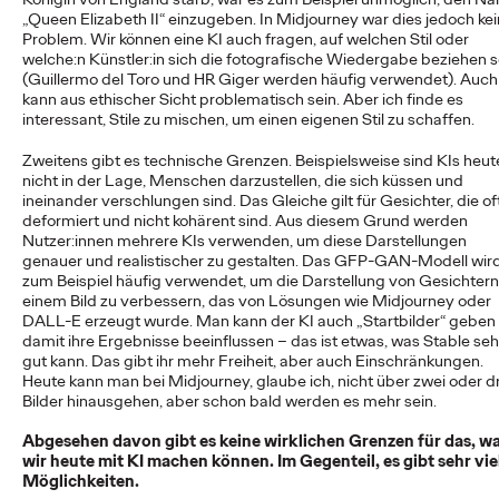
NEWS
„Queen Elizabeth II“ einzugeben. In Midjourney war dies jedoch kei
Problem. Wir können eine KI auch fragen, auf welchen Stil oder
welche:n Künstler:in sich die fotografische Wiedergabe beziehen s
(Guillermo del Toro und HR Giger werden häufig verwendet). Auch
Deutsche Bahn und
kann aus ethischer Sicht problematisch sein. Aber ich finde es
interessant, Stile zu mischen, um einen eigenen Stil zu schaffen.
Ogilvy KI-kreieren
Zweitens gibt es technische Grenzen. Beispielsweise sind KIs heut
magische Momente.
nicht in der Lage, Menschen darzustellen, die sich küssen und
ineinander verschlungen sind. Das Gleiche gilt für Gesichter, die of
deformiert und nicht kohärent sind. Aus diesem Grund werden
Nutzer:innen mehrere KIs verwenden, um diese Darstellungen
Roland Stauber
18/05/2026
genauer und realistischer zu gestalten. Das GFP-GAN-Modell wir
zum Beispiel häufig verwendet, um die Darstellung von Gesichtern
Die Deutsche Bahn startet heute eine innovative Kampagne,
einem Bild zu verbessern, das von Lösungen wie Midjourney oder
deren fünf Filme vollständig mit „Veo“, dem generativen Video-
DALL-E erzeugt wurde. Man kann der KI auch „Startbilder“ geben
KI-Modell von Google, erstellt…
damit ihre Ergebnisse beeinflussen – das ist etwas, was Stable seh
gut kann. Das gibt ihr mehr Freiheit, aber auch Einschränkungen.
More
→
Heute kann man bei Midjourney, glaube ich, nicht über zwei oder d
Bilder hinausgehen, aber schon bald werden es mehr sein.
NEWS
Abgesehen davon gibt es keine wirklichen Grenzen für das, w
Mit neuem Charakter
wir heute mit KI machen können. Im Gegenteil, es gibt sehr vie
Möglichkeiten.