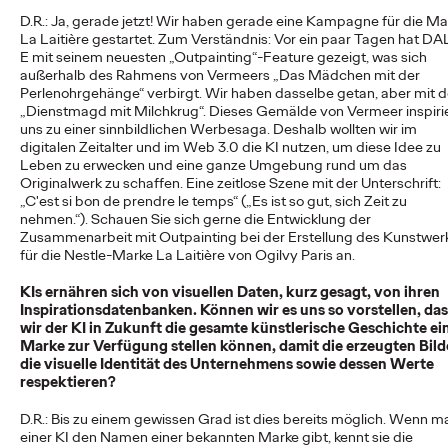
in die Zukunft: Ogilvy
D.R.: Ja, gerade jetzt! Wir haben gerade eine Kampagne für die Ma
La Laitière gestartet. Zum Verständnis: Vor ein paar Tagen hat DA
gestaltet die
E mit seinem neuesten „Outpainting“-Feature gezeigt, was sich
außerhalb des Rahmens von Vermeers „Das Mädchen mit der
Schwäbisch Hall-Ikone
Perlenohrgehänge“ verbirgt. Wir haben dasselbe getan, aber mit d
„Dienstmagd mit Milchkrug“. Dieses Gemälde von Vermeer inspiri
neu
uns zu einer sinnbildlichen Werbesaga. Deshalb wollten wir im
digitalen Zeitalter und im Web 3.0 die KI nutzen, um diese Idee zu
Leben zu erwecken und eine ganze Umgebung rund um das
Originalwerk zu schaffen. Eine zeitlose Szene mit der Unterschrift:
Carsten Becker
26/03/2026
„C'est si bon de prendre le temps“ („Es ist so gut, sich Zeit zu
nehmen.“). Schauen Sie sich gerne die Entwicklung der
Die Bausparkasse Schwäbisch Hall hat in Zusammenarbeit mit
Zusammenarbeit mit Outpainting bei der Erstellung des Kunstwer
der Kreativagentur Ogilvy Germany ihr ikonisches
für die Nestle-Marke La Laitière von Ogilvy Paris an.
Markensymbol, den Fuchs, einer umfassenden…
More
→
KIs ernähren sich von visuellen Daten, kurz gesagt, von ihren
Inspirationsdatenbanken. Können wir es uns so vorstellen, das
wir der KI in Zukunft die gesamte künstlerische Geschichte ei
Marke zur Verfügung stellen können, damit die erzeugten Bild
NEWS
die visuelle Identität des Unternehmens sowie dessen Werte
respektieren?
Süwag Energie AG holt
D.R.: Bis zu einem gewissen Grad ist dies bereits möglich. Wenn m
einer KI den Namen einer bekannten Marke gibt, kennt sie die