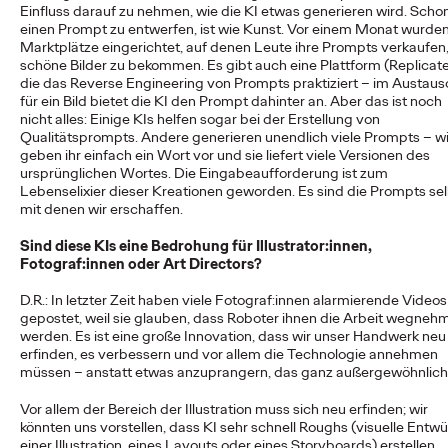
Einfluss darauf zu nehmen, wie die KI etwas generieren wird. Scho
einen Prompt zu entwerfen, ist wie Kunst. Vor einem Monat wurde
Marktplätze eingerichtet, auf denen Leute ihre Prompts verkaufen
James Baldwin and Ansley Williams
18/02/2026
schöne Bilder zu bekommen. Es gibt auch eine Plattform (Replicate
Wenn es um Consumer- und Markenmarketing geht, ist die
die das Reverse Engineering von Prompts praktiziert – im Austaus
Creator Economy längst kein Optionalprogramm oder
für ein Bild bietet die KI den Prompt dahinter an. Aber das ist noch
Experiment mehr – sie ist ein Grundpfeiler…
nicht alles: Einige KIs helfen sogar bei der Erstellung von
Qualitätsprompts. Andere generieren unendlich viele Prompts – wi
More
→
geben ihr einfach ein Wort vor und sie liefert viele Versionen des
ursprünglichen Wortes. Die Eingabeaufforderung ist zum
Lebenselixier dieser Kreationen geworden. Es sind die Prompts sel
READ
mit denen wir erschaffen.
Social Trends 2026:
Sind diese KIs eine Bedrohung für Illustrator:innen,
Fotograf:innen oder Art Directors?
Social with Substance
D.R.: In letzter Zeit haben viele Fotograf:innen alarmierende Videos
und die Rückkehr zum
gepostet, weil sie glauben, dass Roboter ihnen die Arbeit wegneh
werden. Es ist eine große Innovation, dass wir unser Handwerk neu
Echten
erfinden, es verbessern und vor allem die Technologie annehmen
müssen – anstatt etwas anzuprangern, das ganz außergewöhnlich 
Vor allem der Bereich der Illustration muss sich neu erfinden; wir
Catherine Sackville-Scott and Awie Erasmus
26/01/2026
könnten uns vorstellen, dass KI sehr schnell Roughs (visuelle Entwü
einer Illustration, eines Layouts oder eines Storyboards) erstellen