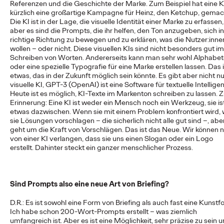
Referenzen und die Geschichte der Marke. Zum Beispiel hat eine K
Ogilvy als neue
kürzlich eine großartige Kampagne für Heinz, den Ketchup, gemac
Die KI ist in der Lage, die visuelle Identität einer Marke zu erfassen,
Leadagentur
aber es sind die Prompts, die ihr helfen, den Ton anzugeben, sich in
richtige Richtung zu bewegen und zu erklären, was die Nutzer:inne
wollen – oder nicht. Diese visuellen KIs sind nicht besonders gut im
Schreiben von Worten. Andererseits kann man sehr wohl Alphabe
Carsten Becker
10/03/2026
oder eine spezielle Typografie für eine Marke erstellen lassen. Das i
etwas, das in der Zukunft möglich sein könnte. Es gibt aber nicht nu
Die Süwag Energie AG und Ogilvy Germany arbeiten künftig
visuelle KI, GPT-3 (OpenAI) ist eine Software für textuelle Intelligen
eng zusammen. Als neue Leadagentur nutzt die
Heute ist es möglich, KI-Texte im Markenton schreiben zu lassen. Z
Kreativagentur hier die Nähe mit ihrem…
Erinnerung: Eine KI ist weder ein Mensch noch ein Werkzeug, sie is
More
→
etwas dazwischen. Wenn sie mit einem Problem konfrontiert wird, 
sie Lösungen vorschlagen – die sicherlich nicht alle gut sind –, abe
geht um die Kraft von Vorschlägen. Das ist das Neue. Wir können n
READ
von einer KI verlangen, dass sie uns einen Slogan oder ein Logo
erstellt. Dahinter steckt ein ganzer menschlicher Prozess.
2026
Sind Prompts also eine neue Art von Briefing?
Influencer‑Trends, auf
D.R.: Es ist sowohl eine Form von Briefing als auch fast eine Kunstf
die du achten solltest
Ich habe schon 200-Wort-Prompts erstellt – was ziemlich
umfangreich ist. Aber es ist eine Möglichkeit, sehr präzise zu sein 