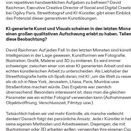
von repetitiven handwerklichen Aufgaben zu befreien? David
Raichman, Executive Creative Director of Social and Digital Creati
bei Ogilvy Paris, Streetfotograf und KI-Künstler, gibt einen Einblick
NEWS
das Potenzial dieser generativen Kunstlösungen.
Von der Vision zur
KI-generierte Kunst und Visuals scheinen in den letzten Mona
einen großen qualitativen Aufschwung erlebt zu haben. Teilen
Realität: Schwäbisch
diese Beobachtung?
Hall setzt
David Raichman: Auf jeden Fall. In den letzten Monaten sind künst
Intelligenzen in der Lage gewesen, Kunstformen wie Fotografie,
#MakeItReal-
Illustration, Grafik, Malerei und 3D zu imitieren. Es wird immer
schwieriger, zwischen einer von einer KI generierten Arbeit und ein
Kampagne mit Ogilvy
echten künstlerischen Arbeit zu unterscheiden. Als Liebhaber der
Streetfotografie hatte ich Spaß daran, mit KI „um die Welt zu reisen
und Social.Lab fort
als ob ich in New York, Jerusalem, Lhasa, Paris, Mumbai usw.
Straßenfotos machen würde. Das Ergebnis war ziemlich
überraschend. Besonders interessant ist, dass man die gleichen
Parameter wie ein echter Fotograf verwenden kann (Aufnahmewin
Carsten Becker
15/06/2026
Objektivöffnung, Verschlusszeit, Filmtyp usw.).
Nach dem erfolgreichen Auftakt im Vorjahr setzen Schwäbisch
Tatsächlich haben wir viel mehr Kontrolle, als manche vielleicht
Hall sowie die Ogilvy Group-Agenturen Ogilvy und Social.Lab
denken! Danach folgt der persönliche Ansatz. Jede:r Künstler:in ha
die #MakeItReal-Kampagne fort.…
seine eigenen Methoden und Arbeitsweisen. Diejenigen, die mit
Illustrationen oder 3D arbeiten wollen, verwenden ihre eigenen Co
More
→