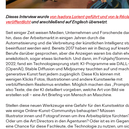
First-Agentur, die Weichen für die…
More
→
Dieses Interview wurde
von Isadora Lorient geführt und von la Réc
veröffentlicht
und anschließend auf Englisch übersetzt.
NEWS
Seit einiger Zeit weisen Medien, Unternehmen und Forschende da
Reisen darf kein Luxus
hin, dass der Arbeitsmarkt in einigen Jahren durch die
Automatisierung und die Verbreitung der künstlichen Intelligenz st
sein: DB und Ogilvy
beeinflusst werden wird. Bereits 2017 haben wir in Bezug auf kreat
Berufe darüber gesprochen, aber die Anzeigen waren bis dahin eh
bewerben günstiges
anekdotisch, sogar etwas lächerlich. Und dann, im Frühjahr/Somm
2022, fand ein Technologiesprung statt. KI-Programme wie DALL
Familienticket der
(OpenAI), Stable Diffusion und Midjourney tauchten auf und mac
generative Kunst fast jedem zugänglich. Diese KIs können mit
wenigen Klicks Fotos, Illustrationen und andere Kunstwerke mit
Bahn.
verblüffendem Realismus erstellen. Möglich machen das „Prompts
also Texte, die der KI detailliert vorgeben, welche Art von Bild sie
erstellen soll – eine Art Briefing von Mensch an Maschine.
Carsten Becker
16/06/2026
Stellen diese neuen Werkzeuge eine Gefahr für den Kunstsektor da
wie einige Online-Kunst-Communitys behaupten? Müssen
In einer Zeit, in der steigende Spritpreise die Budgets vieler
Illustrator:innen und Fotograf:innen um ihre Arbeitsplätze fürchten
Haushalte belasten, setzt die Deutsche Bahn ein klares Zeichen
Oder um die Art Directors in den Agenturen? Oder ist es im Gegent
für…
eine Chance für diese Fachleute, die Technologie zu nutzen, um si
More
→