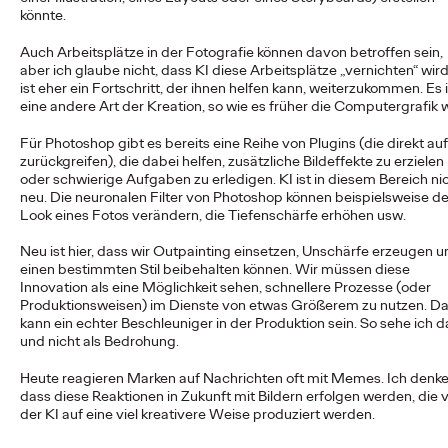
Die Social-Media-Welt steht gerade an einem echten
könnte.
Wendepunkt. Für Marken war’s noch nie so spannend – und
zugleich so herausfordernd.
Auch Arbeitsplätze in der Fotografie können davon betroffen sein,
aber ich glaube nicht, dass KI diese Arbeitsplätze „vernichten“ wird
More
→
ist eher ein Fortschritt, der ihnen helfen kann, weiterzukommen. Es i
eine andere Art der Kreation, so wie es früher die Computergrafik w
NEWS
Für Photoshop gibt es bereits eine Reihe von Plugins (die direkt auf
Die Deutsche Bahn und
zurückgreifen), die dabei helfen, zusätzliche Bildeffekte zu erzielen
oder schwierige Aufgaben zu erledigen. KI ist in diesem Bereich ni
Ogilvy lassen
neu. Die neuronalen Filter von Photoshop können beispielsweise d
Look eines Fotos verändern, die Tiefenschärfe erhöhen usw.
Olympioniken und
Neu ist hier, dass wir Outpainting einsetzen, Unschärfe erzeugen 
einen bestimmten Stil beibehalten können. Wir müssen diese
Bahnfahrer:innen den
Innovation als eine Möglichkeit sehen, schnellere Prozesse (oder
Produktionsweisen) im Dienste von etwas Größerem zu nutzen. D
Traum vom Gold
kann ein echter Beschleuniger in der Produktion sein. So sehe ich d
und nicht als Bedrohung.
träumen.
Heute reagieren Marken auf Nachrichten oft mit Memes. Ich denke
dass diese Reaktionen in Zukunft mit Bildern erfolgen werden, die 
der KI auf eine viel kreativere Weise produziert werden.
Roland Stauber
19/01/2026