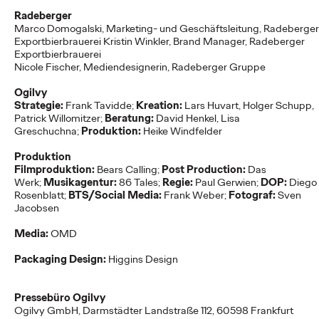
NEWS
Radeberger
Marco Domogalski, Marketing- und Geschäftsleitung, Radeberger
Exportbierbrauerei Kristin Winkler, Brand Manager, Radeberger
Exportbierbrauerei
Deutsche Bahn und
Nicole Fischer, Mediendesignerin, Radeberger Gruppe
Ogilvy KI-kreieren
Ogilvy
Strategie:
Frank Tavidde;
Kreation:
Lars Huvart, Holger Schupp,
magische Momente.
Patrick Willomitzer;
Beratung:
David Henkel, Lisa
Greschuchna;
Produktion:
Heike Windfelder
Produktion
Roland Stauber
18/05/2026
Filmproduktion:
Bears Calling;
Post Production:
Das
Werk;
Musikagentur:
86 Tales;
Regie:
Paul Gerwien;
DOP:
Diego
Die Deutsche Bahn startet heute eine innovative Kampagne,
Rosenblatt;
BTS/Social Media:
Frank Weber;
Fotograf:
Sven
deren fünf Filme vollständig mit „Veo“, dem generativen Video-
Jacobsen
KI-Modell von Google, erstellt…
Media:
OMD
More
→
Packaging Design:
Higgins Design
NEWS
Mit neuem Charakter
Pressebüro Ogilvy
Ogilvy GmbH, Darmstädter Landstraße 112, 60598 Frankfurt