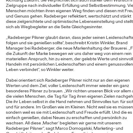
Richtung Zukunft. Sie verpflichtet sich auch stärker dem Wunsch i
Zielgruppe nach individueller Erfüllung und Selbstbestimmung. Vi
Menschen möchten ihren eigenen Weg finden und diesen mit Fre
und Genuss gehen. Radeberger reflektiert, wertschätzt und stärkt
NEWS
diese zielgerichtete und optimistische Lebenseinstellung und stellt
Von der Vision zur
sich als Wegbegleiter an die Seite Gleichgesinnter.
Realität: Schwäbisch
„Radeberger Pilsner glaubt daran, dass jeder seinen Leidenschaft
folgen und sie genießen sollte“, beschreibt Kristin Winkler, Brand
Hall setzt
Manager bei Radeberger, die neue Markenhaltung der Brauerei. „Fu
die Zukunft der Marke bewegen wir uns daher weg von einem rein
#MakeItReal-
materiellen Anspruch, hin zu einem, der gelebte Werte und sinnvol
Handeln mit persönlichen Leidenschaften und einem genussvollen
Leben verbindet“, so Winkler weiter.
Kampagne mit Ogilvy
Dabei orientiert sich Radeberger Pilsner nicht nur an den eigenen
und Social.Lab fort
Werten und dem Ziel, voller Leidenschaft immer wieder ein ganz
besonderes Pilsner zu brauen. „Wir richten unseren Blick vor allem 
die vielen Menschen, die Tag für Tag ihren eigenen Zielen nachgeh
Die ihr Leben selbst in die Hand nehmen und Sinnvolles tun: für sic
Carsten Becker
15/06/2026
und für andere. Im Großen wie im Kleinen. Nicht weil sie es müssen
sondern weil es sie mit Leidenschaft und Freude erfüllt. Und die es
Nach dem erfolgreichen Auftakt im Vorjahr setzen Schwäbisch
einfach genießen, dabei Neues zu erschaffen und persönlich zu
Hall sowie die Ogilvy Group-Agenturen Ogilvy und Social.Lab
wachsen. All diese ‚Macher‘ begleiten wir gerne mit unserem
die #MakeItReal-Kampagne fort.…
Radeberger Pilsner“, sagt Marco Domogalski, Marketing- und
More
→