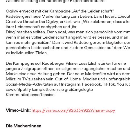
Geschäftsleitung der Radeberger Exportbierbrauerei.
Ogilvy erweckt mit der Kampagne „Auf die Leidenschaft“
Radebergers neue Markenhaltung zum Leben. Lars Huvart, Execut
NEWS
Creative Director bei Ogilvy, erklärt, wie: „Wir zelebrieren, dass alle
Ogilvy Group
ihrer Leidenschaft nachgehen und ‚ihr
Ding‘ machen sollten. Denn egal, was man sich persönlich vornim
Germany launcht erste
wenn man es voller Leidenschaft angeht, wird es besser, und man
kann es mehr genießen.“ Damit wird Radeberger zum Begleiter de
Kampagne für o.b.®
persönlichen Leidenschaften und zu dem Genussbier auf dem W
zu individuellen Zielen.
und entstaubt eine
Die Kampagne soll Radeberger Pilsner zusätzlich stärker für eine
Ikone
jüngere Zielgruppe öffnen, sie allgemein zugänglicher machen un
Marke eine neue Haltung geben. Der neue Markenfilm wird ab dem
März im TV zu sehen sein. Out-of-Home-Medien und umfangreic
Social-Media-Aktivitäten auf Instagram, Facebook, TikTok, YouTu
Carsten Becker
01/06/2026
sowie Spotify komplettieren sie großangelegte
Kommunikationsoffensive.
Die Ogilvy Group Germany, die einige Brands der Kenvue
Germany GmbH bereits seit Längerem im Bereich Public
Relations betreut, präsentiert nach dem…
Vimeo-Link:
https://vimeo.com/926334922?share=copy
More
→
Die Macher:innen