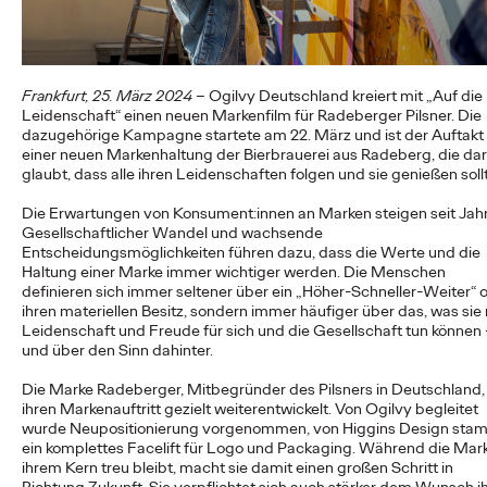
First-Agentur, die Weichen für die…
More
→
Frankfurt, 25. März 2024
– Ogilvy Deutschland kreiert mit „Auf die
NEWS
Leidenschaft“ einen neuen Markenfilm für Radeberger Pilsner. Die
Reisen darf kein Luxus
dazugehörige Kampagne startete am 22. März und ist der Auftakt
einer neuen Markenhaltung der Bierbrauerei aus Radeberg, die da
glaubt, dass alle ihren Leidenschaften folgen und sie genießen soll
sein: DB und Ogilvy
Die Erwartungen von Konsument:innen an Marken steigen seit Jah
bewerben günstiges
Gesellschaftlicher Wandel und wachsende
Entscheidungsmöglichkeiten führen dazu, dass die Werte und die
Familienticket der
Haltung einer Marke immer wichtiger werden. Die Menschen
definieren sich immer seltener über ein „Höher-Schneller-Weiter“ 
Bahn.
ihren materiellen Besitz, sondern immer häufiger über das, was sie
Leidenschaft und Freude für sich und die Gesellschaft tun können
und über den Sinn dahinter.
Carsten Becker
16/06/2026
Die Marke Radeberger, Mitbegründer des Pilsners in Deutschland,
ihren Markenauftritt gezielt weiterentwickelt. Von Ogilvy begleitet
In einer Zeit, in der steigende Spritpreise die Budgets vieler
wurde Neupositionierung vorgenommen, von Higgins Design sta
Haushalte belasten, setzt die Deutsche Bahn ein klares Zeichen
ein komplettes Facelift für Logo und Packaging. Während die Mar
für…
ihrem Kern treu bleibt, macht sie damit einen großen Schritt in
More
→