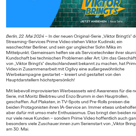
First-Agentur, die Weichen für die…
More
→
NEWS
Berlin, 22. Mai 2024
– In der neuen Original-Serie „Viktor Bringt’s“ 
Reisen darf kein Luxus
Streaming-Services Prime Video stehen Viktor Kudinski, ein
waschechter Berliner, und sein gar ungleicher Sohn Mika im
sein: DB und Ogilvy
Mittelpunkt. Gemeinsam helfen sie als Servicetechniker ihrer skurri
Kundschaft bei technischen Problemen aller Art. Um das Geschäft
bewerben günstiges
von „Viktor Bringt’s“ deutschlandweit bekannt zu machen, hat Prim
Video in Zusammenarbeit mit Ogilvy eine außergewöhnliche
Familienticket der
Werbekampagne gestartet – kreiert und gestaltet von den
Hauptdarstellern höchstpersönlich!
Bahn.
Mit liebevoll improvisierten Werbeassets wird Awareness für die 
Serie, mit Moritz Bleibtreu und Enzo Brumm in den Hauptrollen,
geschaffen. Auf Plakaten, in TV-Spots und Pre-Rolls preisen die
Carsten Becker
16/06/2026
beiden Protagonisten ihren 1A-Service an. Immer etwas unbeholfe
aber dafür mit umso mehr Enthusiasmus. Das bringt den beiden ni
In einer Zeit, in der steigende Spritpreise die Budgets vieler
nur viele neue Kunden – sondern Prime Video hoffentlich auch ga
Haushalte belasten, setzt die Deutsche Bahn ein klares Zeichen
besonders viele Zuschauer:innen zum Serienstart von „Viktor Bringt
für…
am 30. Mai.
More
→