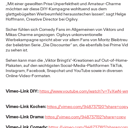
„Mit einer gewollten Prise Unperfektheit und Amateur-Charme
möchten wir diese DIY-Kampagne wohltuend aus dem
glattgebügelten Werbeumfeld herausstechen lassen“, sagt Helge
NEWS
Hoffmann, Creative Director bei Ogilvy.
Von der Vision zur
Sicher fühlen sich Comedy Fans im Allgemeinen von Viktors und
Realität: Schwäbisch
Mikas Charme angezogen. Ogilvys unkonventionelle
Werbekampagne spricht aber vor allem Fans von Moritz Bleibtreu
der beliebten Serie „Die Discounter“ an, die ebenfalls bei Prime Vi
Hall setzt
zu sehen ist.
#MakeItReal-
Sehen kann man die „Viktor Bringt’s“-Kreationen auf Out-of-Home
Plakaten, auf den wichtigsten Social-Media-Plattformen TikTok,
Kampagne mit Ogilvy
Instagram, Facebook, Snapchat und YouTube sowie in diversen
Online-Video-Formaten.
und Social.Lab fort
Vimeo-Link DIY:
https://www.youtube.com/watch?v=TyXwN-w
Carsten Becker
15/06/2026
Vimeo-Link Kochen:
https://vimeo.com/948737120?share=cop
Nach dem erfolgreichen Auftakt im Vorjahr setzen Schwäbisch
Hall sowie die Ogilvy Group-Agenturen Ogilvy und Social.Lab
Vimeo-Link Drama:
https://vimeo.com/948737152?share=copy
die #MakeItReal-Kampagne fort.…
More
→
Vimeo-Link Comedy:
https://vimeo.com/948737185?share=cop