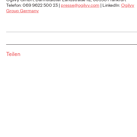
NEWS
Telefon: 069 9622 500 23 |
presse@ogilvy.com
|
LinkedIn:
Ogilvy
Group Germany
Deutsche Bahn und
Ogilvy KI-kreieren
magische Momente.
Teilen
Roland Stauber
18/05/2026
Die Deutsche Bahn startet heute eine innovative Kampagne,
deren fünf Filme vollständig mit „Veo“, dem generativen Video-
KI-Modell von Google, erstellt…
More
→
NEWS
Mit neuem Charakter