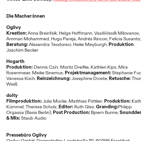
Die Macher:innen
NEWS
Ogilvy Group
Ogilvy
Kreation:
Anna Breinfalk, Helge Hoffmann,
Vasilii
Vasilli
Milovanov,
Germany launcht erste
Amman Mohammed, Hugo Pareja, Andrés Rincon, Felicia Susanto;
Beratung:
Alexandra Teodoreci, Heike Meyburgh;
Produktion
:
Kampagne für o.b.®
Joachim Becker
und entstaubt eine
Hogarth
Produktion:
Dennis Czirr, Moritz Dreifke, Kathlen Kips, Mira
Rosenmeier, Meike Sinemus;
Projektmanagement:
Stephanie Fuc
Ikone
Vanessa Koch;
Reinzeichnung:
Josephine Droste;
Retusche:
Tho
Weiß
doity
Carsten Becker
01/06/2026
Filmproduktion:
Julia Mücke, Matthias Pöttker;
Produktion:
Kath
Kümmel, Therese Scholz;
Editor:
Ruth Glas;
Granding:
Philipp
Die Ogilvy Group Germany, die einige Brands der Kenvue
Orgassa (Basis Berlin);
Post Production:
Bjoern Bunne;
Sounddes
Germany GmbH bereits seit Längerem im Bereich Public
& Mix:
Staub Audio
Relations betreut, präsentiert nach dem…
More
→
Pressebüro Ogilvy
Ogilvy GmbH, Darmstädter Landstraße 112, 60598 Frankfurt