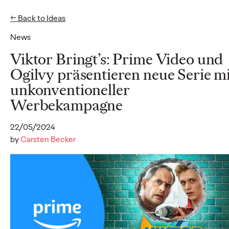
← Back to Ideas
EN
News
Ideas
Viktor Bringt’s: Prime Video und
Ogilvy präsentieren neue Serie mi
unkonventioneller
NEWS
Werbekampagne
Social.Lab stellt mit
neuer Führungsspitze
22/05/2024
by
Carsten Becker
die Weichen für
weiteres Wachstum
Carsten Becker
17/06/2026
Als klares Zeichen für die dynamische Entwicklung stellt
Social.Lab, die zur Ogilvy Group Germany gehörende Social-