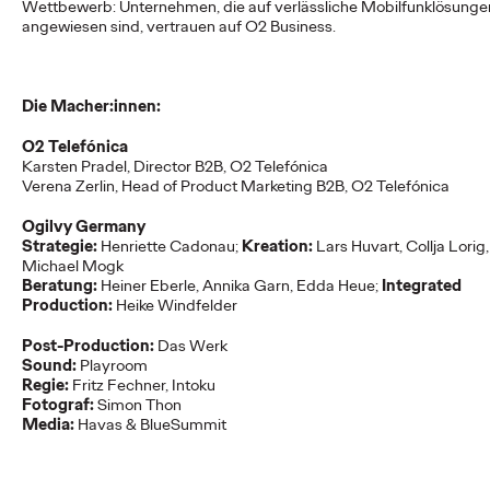
Wettbewerb: Unternehmen, die auf verlässliche Mobilfunklösunge
NEWS
angewiesen sind, vertrauen auf O
2
Business.
Deutsche Bahn und
Die Macher:innen:
Ogilvy KI-kreieren
O2 Telefónica
Karsten Pradel, Director B2B, O2 Telefónica
magische Momente.
Verena Zerlin, Head of Product Marketing B2B, O2 Telefónica
Ogilvy Germany
Strategie:
Henriette Cadonau;
Kreation:
Lars Huvart, Collja Lorig,
Roland Stauber
18/05/2026
Michael Mogk
Beratung:
Heiner Eberle, Annika Garn, Edda Heue;
Integrated
Die Deutsche Bahn startet heute eine innovative Kampagne,
Production:
Heike Windfelder
deren fünf Filme vollständig mit „Veo“, dem generativen Video-
KI-Modell von Google, erstellt…
Post-Production:
Das Werk
More
→
Sound:
Playroom
Regie:
Fritz Fechner, Intoku
Fotograf:
Simon Thon
Media:
Havas & BlueSummit
NEWS
Mit neuem Charakter