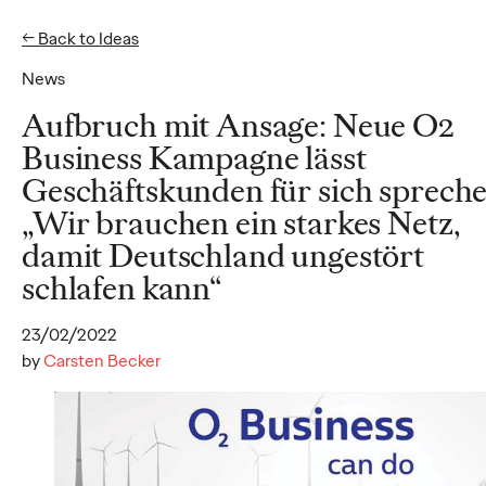
← Back to Ideas
EN
News
Ideas
Aufbruch mit Ansage: Neue O2
Business Kampagne lässt
Geschäftskunden für sich spreche
NEWS
„Wir brauchen ein starkes Netz,
Social.Lab stellt mit
damit Deutschland ungestört
neuer Führungsspitze
schlafen kann“
die Weichen für
23/02/2022
weiteres Wachstum
by
Carsten Becker
Carsten Becker
17/06/2026
Als klares Zeichen für die dynamische Entwicklung stellt
Social.Lab, die zur Ogilvy Group Germany gehörende Social-