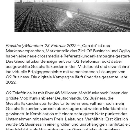
First-Agentur, die Weichen für die…
More
→
NEWS
Reisen darf kein Luxus
Frankfurt/München, 23. Februar 2022
– „Can do“ ist das
sein: DB und Ogilvy
Markenversprechen, Marktanteile das Ziel: O
2
Business und Ogilv
haben eine neue crossmediale Referenzkundenkampagne gestarte
bewerben günstiges
Das Geschäftskundensegment von O
2
Telefónica rückt dabei
ausgewählte Geschäftskunden in den Mittelpunkt und erzählt ihre
Familienticket der
individuelle Erfolgsgeschichte mit verschiedenen Lösungen von
O
2
Business. Die digitale Kampagne läuft über das gesamte Jahr
Bahn.
2022.
O
2
Telefónica ist mit über 46 Millionen Mobilfunkanschlüssen der
größte Mobilfunkanbieter Deutschlands. O
2
Business, die
Carsten Becker
16/06/2026
Geschäftskundensparte des Unternehmens, will nun noch mehr
Geschäftskunden von sich überzeugen und weitere Marktanteile
In einer Zeit, in der steigende Spritpreise die Budgets vieler
gewinnen. In Kombination mit einem sehr guten Netz punktet das
Haushalte belasten, setzt die Deutsche Bahn ein klares Zeichen
Unternehmen mit seinem Preis-Leistungs-Verhältnis: Erst kürzlich
für…
wurde O
2
Business in einer großen und unabhängigen Tarifstudie 
Handelsblatts als Gesamtsieger im Geschäftskundenranking
More
→