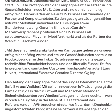
Ob Großkonzern, traditionsreicher Mittelständler oder innovatives
Start-up – alle Protagonisten der Kampagne eint: Sie setzen in ihr
Geschäftsfeldern neue Maßstäbe und sind damit nachhaltig
erfolgreich. Dabei vertrauen sie auf O
2
Business als zuverlässigen
NEWS
Partner und Komplettanbieter. Zu den gezeigten Lösungen zählen
Ogilvy Group
mitunter Mobilfunk, individuelle IoT-Lösungen sowie
Standortvernetzung. Ganz im Sinne des „Can do“-
Germany launcht erste
Markenversprechens positioniert sich O
2
Business als
selbstbewusster Player im Mobilfunkmarkt und als der Partner der
Kampagne für o.b.®
Wahl für Geschäftskunden.
und entstaubt eine
„Mit dieser aufmerksamkeitsstarken Kampagne gehen wir unsere
erfolgreichen Weg weiter und stellen Geschäftskunden anstelle v
Ikone
Produktlösungen in den Fokus. So adressieren wir ganz gezielt
technikaffine Entscheider:innnen, und das über alle Funnel-Stufen
hinweg, entlang sämtlicher Customer Touchpoints“, erläutert Lars
Huvart, International Executive Creative Director, Ogilvy.
Carsten Becker
01/06/2026
Den Anfang der Kampagne macht das junge Unternehmen Lanth
Die Ogilvy Group Germany, die einige Brands der Kenvue
Safe Sky aus Walldorf. Mit seiner innovativen IoT-Lösung sorgt die
Germany GmbH bereits seit Längerem im Bereich Public
Firma dafür, dass die für Umwelt und Menschen störenden
Relations betreut, präsentiert nach dem…
Sicherheitsleuchten von Windkraftanlagen nur dann leuchten, we
wirklich ein Flugzeug in der Nähe ist. Das Statement des
More
→
Referenzkunden, „Wir brauchen ein starkes Netz, damit Deutschla
ungestört schlafen kann“, ist eine selbstbewusste Ansage an den