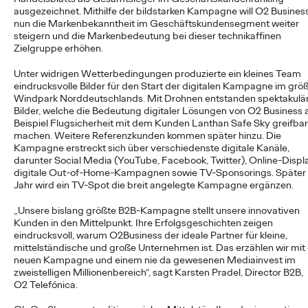
ausgezeichnet. Mithilfe der bildstarken Kampagne will O
2
Busines
nun die Markenbekanntheit im Geschäftskundensegment weiter
steigern und die Markenbedeutung bei dieser technikaffinen
NEWS
Zielgruppe erhöhen.
Von der Vision zur
Unter widrigen Wetterbedingungen produzierte ein kleines Team
Realität: Schwäbisch
eindrucksvolle Bilder für den Start der digitalen Kampagne im grö
Windpark Norddeutschlands. Mit Drohnen entstanden spektakulä
Hall setzt
Bilder, welche die Bedeutung digitaler Lösungen von O
2
Business
Beispiel Flugsicherheit mit dem Kunden Lanthan Safe Sky greifbar
#MakeItReal-
machen. Weitere Referenzkunden kommen später hinzu. Die
Kampagne erstreckt sich über verschiedenste digitale Kanäle,
darunter Social Media (YouTube, Facebook, Twitter), Online-Displ
Kampagne mit Ogilvy
digitale Out-of-Home-Kampagnen sowie TV-Sponsorings. Später
Jahr wird ein TV-Spot die breit angelegte Kampagne ergänzen.
und Social.Lab fort
„Unsere bislang größte B2B-Kampagne stellt unsere innovativen
Kunden in den Mittelpunkt. Ihre Erfolgsgeschichten zeigen
eindrucksvoll, warum O
2
Business der ideale Partner für kleine,
Carsten Becker
15/06/2026
mittelständische und große Unternehmen ist. Das erzählen wir mit
neuen Kampagne und einem nie da gewesenen Mediainvest im
Nach dem erfolgreichen Auftakt im Vorjahr setzen Schwäbisch
zweistelligen Millionenbereich“, sagt Karsten Pradel, Director B2B,
Hall sowie die Ogilvy Group-Agenturen Ogilvy und Social.Lab
O
2
Telefónica.
die #MakeItReal-Kampagne fort.…
More
→