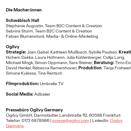
NEWS
Die Macher:innen
Schwäbisch Hall
Deutsche Bahn und
Stephanie Augustin, Team B2C Content & Creation
Sabrina Sturm, Team B2C Content & Creation
Ogilvy KI-kreieren
Fabian Blumenstock,
Media- & Online-Marketing
Ogilvy
magische Momente.
Strategie:
Joan Gabel, Kathleen Mußbach, Sybille Paulsen;
Kreat
Hichem Dakka, Laura Hofmann, Julia Kohlenberger, Collja Lorig,
Michael Mogk, Simon Oppmann, Sara Steiner;
Beratung:
Timo Eic
David Henkel, Rebecca Ramershoven;
Produktion
: Tanja Frohwer
Roland Stauber
18/05/2026
Simone Kulessa, Tina Rentsch
Die Deutsche Bahn startet heute eine innovative Kampagne,
deren fünf Filme vollständig mit „Veo“, dem generativen Video-
Filmproduktion:
Umbrella TV
KI-Modell von Google, erstellt…
Social Media:
Adbaker
More
→
Pressebüro Ogilvy Germany
NEWS
Ogilvy GmbH, Darmstädter Landstraße 112, 60598 Frankfurt
Mit neuem Charakter
Telefon: 0172 6878986 |
presse@ogilvy.com
| LinkedIn:
Ogilvy
Germany