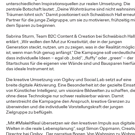
unterschiedlichen Inspirationsquellen zur realen Umsetzung. Die
zentrale Botschaft lautet: „Deine Wohnträume sind nicht wahnsinni
Träumen lohnt sich.“ Damit positioniert sich Schwäbisch Hall erneut
NEWS
Partner für die junge Zielgruppe, um sie zu motivieren, frühzeitig mi
Von der Vision zur
dem Sparen zu beginnen.
Realität: Schwäbisch
Sabrina Sturm, Team B2C Content & Creation bei Schwäbisch Hall
erklärt: „Wir wollen den Mut zur Kreativität, der in der jungen
Generation steckt, nutzen, um zu zeigen, was in der Realität mögli
Hall setzt
ist, wenn man früh genug anfängt.“ Die Kampagne soll verdeutlich
dass individuelle Ideen – egal ob „bold“, „fluffy“ oder „green“ – der
#MakeItReal-
Startschuss für die eigenen vier Wände sind und Bausparen hierfü
das ideale Instrument ist.
Kampagne mit Ogilvy
Die kreative Umsetzung von Ogilvy und Social.Lab setzt auf eine
und Social.Lab fort
breite digitale Aktivierung. Eine Besonderheit ist der gezielte Einsa
von Künstlicher Intelligenz, um visionäre Bildwelten zu schaffen, di
ohne diese Technologie nur schwer realisierbar wären. Damit
unterstreicht die Kampagne den Anspruch, kreative Grenzen zu
Carsten Becker
15/06/2026
überwinden und die individuelle Vorstellungskraft der jungen
Zielgruppe zu beflügeln.
Nach dem erfolgreichen Auftakt im Vorjahr setzen Schwäbisch
Hall sowie die Ogilvy Group-Agenturen Ogilvy und Social.Lab
„Mit #MakeItReal übersetzen wir den kreativen Impuls aus digital
die #MakeItReal-Kampagne fort.…
Welten in die reale Lebensplanung“, sagt Simon Oppmann, Creati
Director bei Ogilvy. „Der narrative Bogen ‚Von Wahnsinn zu Wohns
More
→