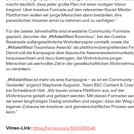
macht deutlich, dass jeder große Plan mit einer mutigen Vision
beginnt. Über kreative Formate auf den relevanten Social-Media-
Plattformen wollen wir junge Menschen darin bestärken, ihre
NEWS
persönlichen Visionen ernst zu nehmen und zu verfolgen.“
Ogilvy Group
Für die zweite Jahreshälfte sind erweiterte Community-Formate
Germany launcht erste
geplant, darunter die „#MakeItReal Roomtour“, bei der Creator
Rewinside außergewöhnliche Wohnkonzepte vorstellt, sowie die
Kampagne für o.b.®
„#MakeItReal Traumhaus Awards“ als plattformübergreifendes Fin
Damit soll die Kampagne über klassische Awarenesskommunikati
und entstaubt eine
hinauswachsen und dazu beitragen, die Wohnträume junger
Menschen als wertvolles Ziel in der gesellschaftlichen Wahrnehm
zu verankern.
Ikone
„#MakeItReal ist mehr als eine Kampagne – es ist ein Community-
Gedanke“, ergänzt Stephanie Augustin, Team B2C Content & Crea
bei Schwäbisch Hall. „Wir bauen unsere Plattform aus, auf der
Carsten Becker
01/06/2026
Wohnträume geteilt und gefeiert werden. Mit diesen Formaten wo
wir einen langfristigen Dialog anstoßen und zeigen, dass der Weg
Die Ogilvy Group Germany, die einige Brands der Kenvue
eigenen Zuhause ein kreativer und gemeinschaftlicher Prozess sei
Germany GmbH bereits seit Längerem im Bereich Public
kann.“
Relations betreut, präsentiert nach dem…
More
→
Vimeo-Link:
https://vimeo.com/1200336548