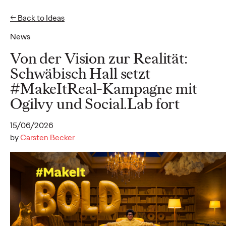
← Back to Ideas
EN
News
Ideas
Von der Vision zur Realität:
Schwäbisch Hall setzt
#MakeItReal-Kampagne mit
NEWS
Ogilvy und Social.Lab fort
Social.Lab stellt mit
neuer Führungsspitze
15/06/2026
by
Carsten Becker
die Weichen für
weiteres Wachstum
Carsten Becker
17/06/2026
Als klares Zeichen für die dynamische Entwicklung stellt
Social.Lab, die zur Ogilvy Group Germany gehörende Social-