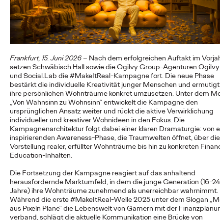
First-Agentur, die Weichen für die…
More
→
NEWS
Frankfurt, 15. Juni 2026
– Nach dem erfolgreichen Auftakt im Vorja
Reisen darf kein Luxus
setzen Schwäbisch Hall sowie die Ogilvy Group-Agenturen Ogilvy
und Social.Lab die #MakeItReal-Kampagne fort. Die neue Phase
sein: DB und Ogilvy
bestärkt die individuelle Kreativität junger Menschen und ermutigt 
ihre persönlichen Wohnträume konkret umzusetzen. Unter dem Mo
bewerben günstiges
„Von Wahnsinn zu Wohnsinn“ entwickelt die Kampagne den
ursprünglichen Ansatz weiter und rückt die aktive Verwirklichung
Familienticket der
individueller und kreativer Wohnideen in den Fokus. Die
Kampagnenarchitektur folgt dabei einer klaren Dramaturgie: von e
Bahn.
inspirierenden Awareness-Phase, die Traumwelten öffnet, über die
Vorstellung realer, erfüllter Wohnträume bis hin zu konkreten Financ
Education-Inhalten.
Carsten Becker
16/06/2026
Die Fortsetzung der Kampagne reagiert auf das anhaltend
herausfordernde Marktumfeld, in dem die junge Generation (16-24
In einer Zeit, in der steigende Spritpreise die Budgets vieler
Jahre) ihre Wohnträume zunehmend als unerreichbar wahrnimmt.
Haushalte belasten, setzt die Deutsche Bahn ein klares Zeichen
Während die erste #MakeItReal-Welle 2025 unter dem Slogan „
für…
aus Pixeln Pläne“ die Lebenswelt von Gamern mit der Finanzplanu
verband, schlägt die aktuelle Kommunikation eine Brücke von
More
→