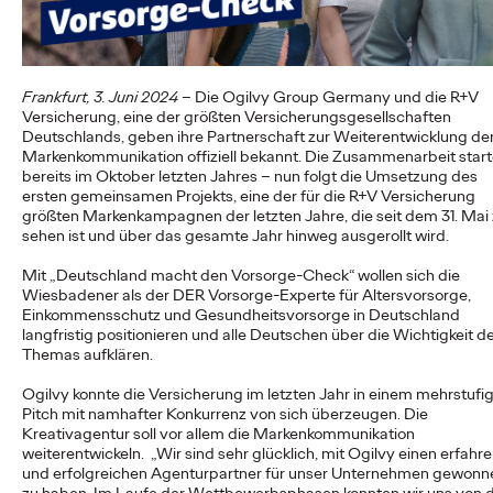
First-Agentur, die Weichen für die…
More
→
Frankfurt, 3. Juni 2024
– Die Ogilvy Group Germany und die R+V
NEWS
Versicherung, eine der größten Versicherungsgesellschaften
Reisen darf kein Luxus
Deutschlands, geben ihre Partnerschaft zur Weiterentwicklung de
Markenkommunikation offiziell bekannt. Die Zusammenarbeit start
bereits im Oktober letzten Jahres – nun folgt die Umsetzung des
sein: DB und Ogilvy
ersten gemeinsamen Projekts, eine der für die R+V Versicherung
größten Markenkampagnen der letzten Jahre, die seit dem 31. Mai
bewerben günstiges
sehen ist und über das gesamte Jahr hinweg ausgerollt wird.
Familienticket der
Mit „Deutschland macht den Vorsorge-Check“ wollen sich die
Wiesbadener als der DER Vorsorge-Experte für Altersvorsorge,
Bahn.
Einkommensschutz und Gesundheitsvorsorge in Deutschland
langfristig positionieren und alle Deutschen über die Wichtigkeit d
Themas aufklären.
Carsten Becker
16/06/2026
Ogilvy konnte die Versicherung im letzten Jahr in einem mehrstufi
Pitch mit namhafter Konkurrenz von sich überzeugen. Die
In einer Zeit, in der steigende Spritpreise die Budgets vieler
Kreativagentur soll vor allem die Markenkommunikation
Haushalte belasten, setzt die Deutsche Bahn ein klares Zeichen
weiterentwickeln. „Wir sind sehr glücklich, mit Ogilvy einen erfahr
für…
und erfolgreichen Agenturpartner für unser Unternehmen gewonn
More
→