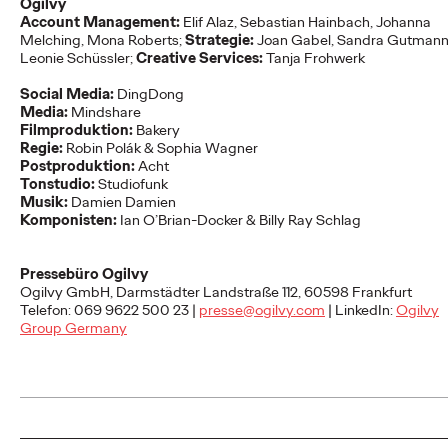
Ogilvy
NEWS
Account Management:
Elif Alaz, Sebastian Hainbach, Johanna
Melching, Mona Roberts;
Strategie:
Joan Gabel, Sandra Gutmann
Leonie Schüssler;
Creative Services:
Tanja Frohwerk
Deutsche Bahn und
Social Media:
DingDong
Media:
Mindshare
Ogilvy KI-kreieren
Filmproduktion:
Bakery
Regie:
Robin Polák & Sophia Wagner
magische Momente.
Postproduktion:
Acht
Tonstudio:
Studiofunk
Musik:
Damien Damien
Komponisten:
Ian O’Brian-Docker & Billy Ray Schlag
Roland Stauber
18/05/2026
Die Deutsche Bahn startet heute eine innovative Kampagne,
Pressebüro Ogilvy
deren fünf Filme vollständig mit „Veo“, dem generativen Video-
Ogilvy GmbH, Darmstädter Landstraße 112, 60598 Frankfurt
KI-Modell von Google, erstellt…
Telefon: 069 9622 500 23 |
presse@ogilvy.com
| LinkedIn:
Ogilvy
Group Germany
More
→
NEWS
Mit neuem Charakter