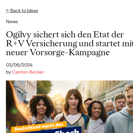
← Back to Ideas
EN
News
Ideas
Ogilvy sichert sich den Etat der
R+V Versicherung und startet mi
neuer Vorsorge-Kampagne
NEWS
Social.Lab stellt mit
03/06/2024
neuer Führungsspitze
by
Carsten Becker
die Weichen für
weiteres Wachstum
Carsten Becker
17/06/2026
Als klares Zeichen für die dynamische Entwicklung stellt
Social.Lab, die zur Ogilvy Group Germany gehörende Social-