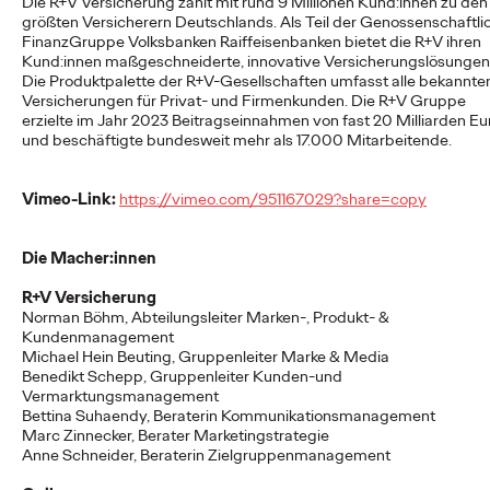
Die R+V Versicherung zählt mit rund 9 Millionen Kund:innen zu den
größten Versicherern Deutschlands. Als Teil der Genossenschaftli
FinanzGruppe Volksbanken Raiffeisenbanken bietet die R+V ihren
Kund:innen maßgeschneiderte, innovative Versicherungslösungen
NEWS
Die Produktpalette der R+V-Gesellschaften umfasst alle bekannte
Ogilvy Group
Versicherungen für Privat- und Firmenkunden. Die R+V Gruppe
erzielte im Jahr 2023 Beitragseinnahmen von fast 20 Milliarden Eu
Germany launcht erste
und beschäftigte bundesweit mehr als 17.000 Mitarbeitende.
Kampagne für o.b.®
Vimeo-Link:
https://vimeo.com/951167029?share=copy
und entstaubt eine
Ikone
Die Macher:innen
R+V Versicherung
Norman B
ö
hm, Abteilungsleiter Marken-, Produkt- &
Carsten Becker
01/06/2026
Kundenmanagement
Michael Hein Beuting, Gruppenleiter Marke & Media
Die Ogilvy Group Germany, die einige Brands der Kenvue
Benedikt Schepp, Gruppenleiter Kunden-und
Germany GmbH bereits seit Längerem im Bereich Public
Vermarktungsmanagement
Relations betreut, präsentiert nach dem…
Bettina Suhaendy, Beraterin Kommunikationsmanagement
Marc Zinnecker, Berater Marketingstrategie
More
→
Anne Schneider, Beraterin Zielgruppenmanagement