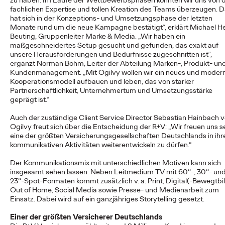
zu haben. Im Laufe der Wettbewerbsphasen konnten wir uns von 
fachlichen Expertise und tollen Kreation des Teams überzeugen. 
hat sich in der Konzeptions- und Umsetzungsphase der letzten
Monate rund um die neue Kampagne bestätigt“, erklärt Michael H
NEWS
Beuting, Gruppenleiter Marke & Media. „Wir haben ein
Von der Vision zur
maßgeschneidertes Setup gesucht und gefunden, das exakt auf
unsere Herausforderungen und Bedürfnisse zugeschnitten ist“,
Realität: Schwäbisch
ergänzt Norman Böhm, Leiter der Abteilung Marken-, Produkt- un
Kundenmanagement. „Mit Ogilvy wollen wir ein neues und moder
Hall setzt
Kooperationsmodell aufbauen und leben, das von starker
Partnerschaftlichkeit, Unternehmertum und Umsetzungsstärke
#MakeItReal-
geprägt ist.“
Auch der zuständige Client Service Director Sebastian Hainbach 
Kampagne mit Ogilvy
Ogilvy freut sich über die Entscheidung der R+V: „Wir freuen uns se
eine der größten Versicherungsgesellschaften Deutschlands in ihr
und Social.Lab fort
kommunikativen Aktivitäten weiterentwickeln zu dürfen.“
Der Kommunikationsmix mit unterschiedlichen Motiven kann sich
insgesamt sehen lassen: Neben Leitmedium TV mit 60‘‘-, 30‘‘- un
Carsten Becker
15/06/2026
23‘‘-Spot-Formaten kommt zusätzlich v. a. Print, Digital(-Bewegtbil
Out of Home, Social Media sowie Presse- und Medienarbeit zum
Nach dem erfolgreichen Auftakt im Vorjahr setzen Schwäbisch
Einsatz. Dabei wird auf ein ganzjähriges Storytelling gesetzt.
Hall sowie die Ogilvy Group-Agenturen Ogilvy und Social.Lab
die #MakeItReal-Kampagne fort.…
Einer der größten Versicherer Deutschlands
More
→