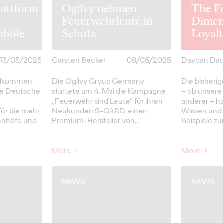
attform
Ogilvy nehmen
The F
Feuerwehrleute in
Dimen
höfe.
Schutz.
Loyal
13/05/2025
Carsten Becker
08/05/2025
Dayoan Da
illkommen
Die Ogilvy Group Germany
Die bisherig
ie Deutsche
startete am 4. Mai die Kampagne
– ob unsere
„Feuerwehr sind Leute“ für ihren
anderer – h
ür die mehr
Neukunden S-GARD, einen
Wissen und 
hnhöfe und
Premium-Hersteller von…
Beispiele z
More
→
More
→
NEWS
NEWS