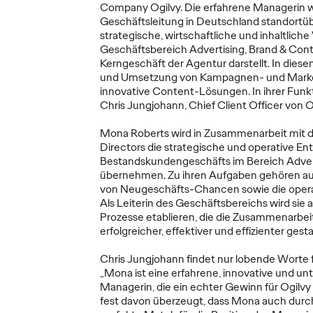
Company Ogilvy.
Die erfahrene Managerin wir
Geschäftsleitung in Deutschland standortüb
strategische, wirtschaftliche und inhaltlich
Geschäftsbereich Advertising, Brand & Cont
Kerngeschäft der Agentur darstellt. In diese
Social
und Umsetzung von Kampagnen- und Mark
2026
Social
innovative Content-Lösungen. In ihrer Funkti
ie AG
Influencer‑Trends,
Substa
Chris Jungjohann, Chief Client Officer von 
s neue
auf die du achten
Rückk
Mona Roberts wird in Zusammenarbeit mit d
solltest
Echte
Directors die strategische und operative En
Bestandskundengeschäfts im Bereich Adver
übernehmen. Zu ihren Aufgaben gehören auß
10/03/2026
James Baldwin and
18/02/2026
Catherine S
von Neugeschäfts-Chancen sowie die operat
Ansley Williams
Scott and 
Als Leiterin des Geschäftsbereichs wird si
 und Ogilvy
Erasmus
Prozesse etablieren, die die Zusammenarbei
tig eng
Wenn es um Consumer- und
erfolgreicher, effektiver und effizienter gesta
Leadagentur
Markenmarketing geht, ist die
Die Social-
r hier die
Creator Economy längst kein
gerade an 
Chris Jungjohann findet nur lobende Worte f
Optionalprogramm oder
Wendepunkt
„Mona ist eine erfahrene, innovative und 
Experiment mehr – sie ist ein
noch nie so
Managerin, die ein echter Gewinn für Ogilvy i
Grundpfeiler…
zugleich so
fest davon überzeugt, dass Mona auch durch 