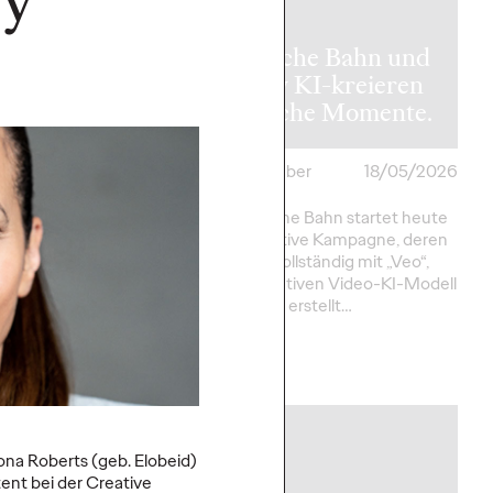
y Group
ny launcht
 Kampagne für
Deutsche Bahn und
und entstaubt
Ogilvy KI-kreieren
kone
magische Momente.
cker
01/06/2026
Roland Stauber
18/05/2026
Group Germany, die
Die Deutsche Bahn startet heute
ds der Kenvue
eine innovative Kampagne, deren
bH bereits seit
fünf Filme vollständig mit „Veo“,
 Bereich Public
dem generativen Video-KI-Modell
treut, präsentiert nach
von Google, erstellt…
More
→
NEWS
Mona Roberts (geb.
Elobeid)
ent bei der Creative