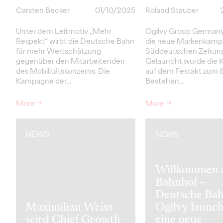
Carsten Becker
01/10/2025
Roland Stauber
Unter dem Leitmotiv „Mehr
Ogilvy Group Germany
Respekt“ wirbt die Deutsche Bahn
die neue Markenkamp
für mehr Wertschätzung
Süddeutschen Zeitun
gegenüber den Mitarbeitenden
Gelauncht wurde die
des Mobilitätskonzerns. Die
auf dem Festakt zum 8
Kampagne der…
Bestehen…
More
→
More
→
NEWS
NEWS
Willkommen
Bahnhof –
Deutsche Ba
Maximilian Weiss
Ogilvy launc
wird Chief Growth
eine neue