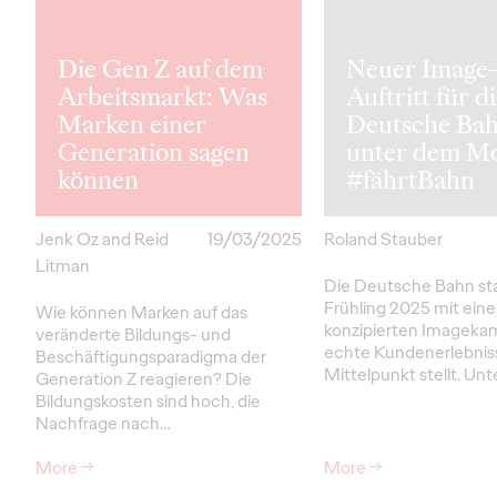
Die Gen Z auf dem
Neuer Image
Arbeitsmarkt: Was
Auftritt für d
Marken einer
Deutsche Ba
Generation sagen
unter dem Mo
können
#fährtBahn
Jenk Oz and Reid
19/03/2025
Roland Stauber
Litman
Die Deutsche Bahn sta
Frühling 2025 mit eine
Wie können Marken auf das
konzipierten Imageka
veränderte Bildungs- und
echte Kundenerlebniss
Beschäftigungsparadigma der
Mittelpunkt stellt. Unt
Generation Z reagieren? Die
Bildungskosten sind hoch, die
Nachfrage nach…
More
→
More
→