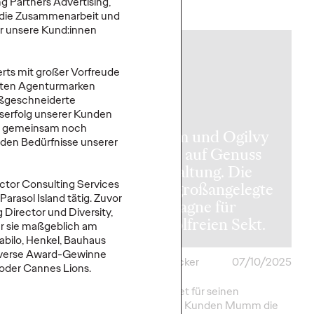
g Partners Advertising,
More
→
uf die Zusammenarbeit und
ür unsere Kund:innen
NEWS
erts mit großer Vorfreude
esten Agenturmarken
tellt WPP
aßgeschneiderte
serfolg unserer Kunden
Pro vor:
en gemeinsam noch
n können
Mumm und Ogilvy
nden Bedürfnisse unserer
gnen selbst
setzen auf Genuss
 über die KI-
mit Haltung. Die
ctor Consulting Services
tingplattform
erste großangelegte
rasol Island tätig.
Zuvor
, erstellen
Kampagne für
Director und Diversity,
röffentlichen.
alkoholfreien Sekt.
war sie maßgeblich am
abilo, Henkel, Bauhaus
diverse Award-Gewinne
many
24/10/2025
Carsten Becker
07/10/2025
 oder Cannes Lions.
ro eröffnet WPP
Ogilvy startet für seinen
stumschancen auf
langjährigen Kunden Mumm die