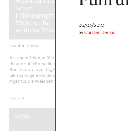
Social.Lab stellt mit
Luxus sein: 
neuer
Ogilvy bewe
Führungsspitze die
günstiges
Weichen für
Familienticke
06/03/2023
weiteres Wachstum
Bahn.
by
Carsten Becker
Carsten Becker
17/06/2026
Carsten Becker
Als klares Zeichen für die
In einer Zeit, in der st
dynamische Entwicklung stellt
Spritpreise die Budgets
Social.Lab, die zur Ogilvy Group
Haushalte belasten, se
Germany gehörende Social-First-
Deutsche Bahn ein kla
Agentur, die Weichen für die…
für…
More
→
More
→
NEWS
NEWS