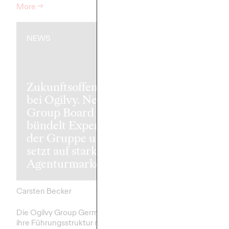
More
→
More
→
NEWS
NEWS
Zukunftsoffensive
bei Ogilvy. Neues
Lesen bis der
Group Board
kommt. Deut
bündelt Expertise in
Bahn und Ogi
der Gruppe und
verwandeln
setzt auf starke
Bahnhöfe in
Agenturmarken.
Bildungszent
Carsten Becker
03/12/2025
Roland Stauber
Die Ogilvy Group Germany stellt
Ab heute verwandelt d
ihre Führungsstruktur neu auf und
Deutsche Bahn gemei