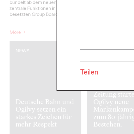
bündelt ab dem neuen Jahr
ihrer Kreativagentur Og
zentrale Funktionen in einem neu
Wartezeit an Bahnhöfe
besetzten Group Board.…
wertvolle Lesezeit. Di
Out-of…
More
→
More
→
NEWS
NEWS
Teilen
Die Süddeuts
Zeitung starte
Deutsche Bahn und
Ogilvy neue
Ogilvy setzen ein
Markenkamp
starkes Zeichen für
zum 80-jähri
mehr Respekt
Bestehen.