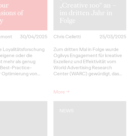
our
„Creative 100“ an –
sions of
im dritten Jahr in
ty
Folge
umont
30/04/2025
Chris Celletti
25/03/2025
e Loyalitätsforschung
Zum dritten Mal in Folge wurde
 eigene oder die
Ogilvys Engagement für kreative
at mehr als genug
Exzellenz und Effektivität vom
Best-Practice-
World Advertising Research
ur Optimierung von…
Center (WARC) gewürdigt, das…
More
→
NEWS