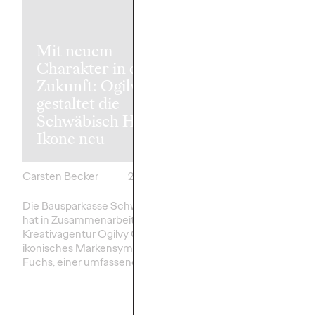
Mit neuem
Charakter in die
Zukunft: Ogilvy
gestaltet die
Süwag Energ
Schwäbisch Hall-
holt Ogilvy al
Ikone neu
Leadagentur
Carsten Becker
26/03/2026
Carsten Becker
Die Bausparkasse Schwäbisch Hall
Die Süwag Energie AG
hat in Zusammenarbeit mit der
Germany arbeiten künf
Kreativagentur Ogilvy Germany ihr
zusammen. Als neue 
ikonisches Markensymbol, den
nutzt die Kreativagentu
Fuchs, einer umfassenden…
Nähe mit ihrem…