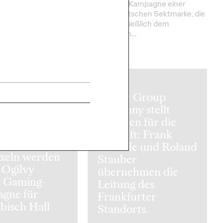
en Werbemarkt, indem
erste 360°-Kampagne einer
ng zu den
großen deutschen Sektmarke, die
elten KI-
sich ausschließlich dem
higkeiten des…
alkoholfreien…
More
→
NEWS
Ogilvy Group
Germany stellt
Weichen für die
Zukunft: Frank
Tavidde und Roland
ixeln werden
Stauber
 Ogilvy
übernehmen die
t Gaming-
Leitung des
gne für
Frankfurter
bisch Hall
Standorts.