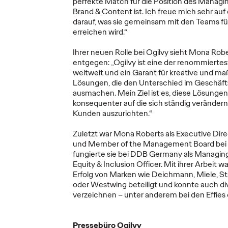
perfekte Match für die Position des Managin
More
→
More
→
Brand & Content ist. Ich freue mich sehr a
darauf, was sie gemeinsam mit den Teams f
erreichen wird.“
NEWS
NEWS
Ihrer neuen Rolle bei Ogilvy sieht Mona Rob
entgegen: „Ogilvy ist eine der renommiert
WPP s
weltweit und ein Garant für kreative und m
Lösungen, die den Unterschied im Geschäft
Open 
ausmachen. Mein Ziel ist es, diese Lösung
 Zug
Drama auf Berlins
Marke
konsequenter auf die sich ständig veränder
sche
Straßen: Disney+
Kampa
Kunden auszurichten.“
lvy
und Ogilvy sorgen
direkt
Zuletzt war Mona Roberts als Executive Dire
für Aufsehen zum
Marke
und Member of the Management Board bei Pa
Serienstart von
planen
fungierte sie bei DDB Germany als Managing 
ren.
„All's Fair“.
und ve
Equity & Inclusion Officer. Mit ihrer Arbeit 
Erfolg von Marken wie Deichmann, Miele, St
oder Westwing beteiligt und konnte auch 
21/11/2025
Carsten Becker
06/11/2025
Ogilvy Ger
verzeichnen – unter anderem bei den Effies
ie
Erstmalig hat Ogilvy Germany für
WPP Open P
nsam mit
Disney+ eine
neue Wach
Pressebüro Ogilvy