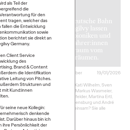
d als Teil der
ergreifend die
e Verantwortung für den
Die Deutsche Bahn
ent tragen, welcher das
n fallen die Entwicklung
 Trends 2026:
und Ogilvy lassen
enkommunikation sowie
 with
Olympioniken und
on berichtet sie direkt an
nce und die
Bahnfahrer:innen
Ogilvy Germany.
ehr zum
den Traum vom
en Client Service
n
Gold träumen.
twicklung des
tising, Brand & Content
erdem die Identifikation
ackville-
26/01/2026
Roland Stauber
19/01/2026
ive Leitung von Pitches.
Awie
e außerdem Strukturen und
Was haben Kati Wilhelm, Sven
t mit Kund:innen
Hannawald, Markus Wasmeier,
lten.
Gerd Schönfelder, Martina Ertl,
Media-Welt steht
Viktoria Rebensburg und André
einem echten
ür seine neue Kollegin:
Lange gemeinsam? Sie alle
. Für Marken war’s
unternehmerisch denkende
waren…
 spannend – und
st. Darüber hinaus bin ich
 herausfordernd.
ihre Persönlichkeit der