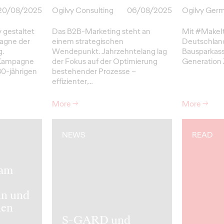
20/08/2025
Ogilvy Consulting
06/08/2025
Ogilvy Ger
 gestaltet
Das B2B-Marketing steht an
Mit #MakeIt
agne der
einem strategischen
Deutschlan
g.
Wendepunkt. Jahrzehntelang lag
Bausparkass
 Kampagne
der Fokus auf der Optimierung
Generation 
0-jährigen
bestehender Prozesse –
effizienter,…
More
→
More
→
NEWS
READ
 am
hn und
hen
S-GARD und