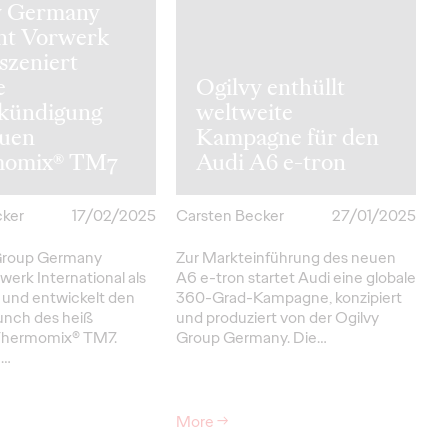
y Germany
nt Vorwerk
szeniert
e
Ogilvy enthüllt
kündigung
weltweite
euen
Kampagne für den
momix® TM7
Audi A6 e-tron
cker
17/02/2025
Carsten Becker
27/01/2025
 Group Germany
Zur Markteinführung des neuen
erk International als
A6 e-tron startet Audi eine globale
und entwickelt den
360-Grad-Kampagne, konzipiert
unch des heiß
und produziert von der Ogilvy
Thermomix® TM7.
Group Germany. Die…
m…
More
→