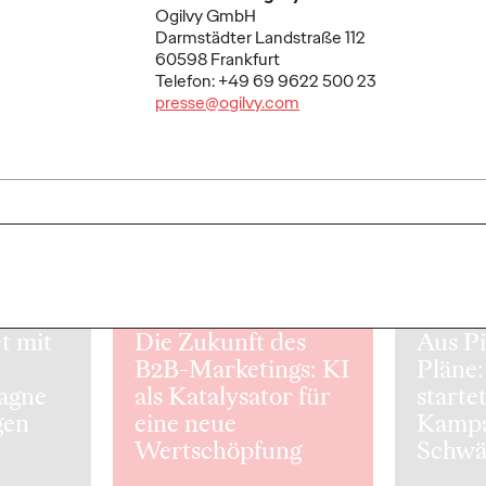
ilvy die
aufmerksamkeitsstarke Guerilla-
dem global
Ogilvy GmbH
n in
Aktion in Berlin für die neue Ryan
es den Zuga
Darmstädter Landstraße 112
e innovative
Murphy Serie „All’s Fair“ kreiert
hochentwick
60598 Frankfurt
und…
Marketingfä
Telefon: +49 69 9622 500 23
presse@ogilvy.com
More
→
More
→
READ
NEWS
che
t mit
Die Zukunft des
Aus P
B2B-Marketings: KI
Pläne:
agne
als Katalysator für
starte
gen
eine neue
Kampa
Wertschöpfung
Schwä