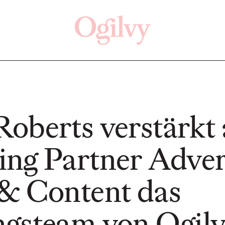
Off
oberts verstärkt 
ng Partner Advert
NEWS
NEWS
& Content das
Von der Vision zur
gsteam von Ogil
ein
Realität: