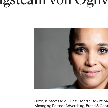
DB und
Schwäbisch Hall
Ogilv
rben
setzt #MakeItReal-
Germa
Kampagne mit
erste
t der
Ogilvy und
o.b.® 
Social.Lab fort
eine I
16/06/2026
Carsten Becker
15/06/2026
Carsten Be
eigende
Nach dem erfolgreichen Auftakt
Die Ogilvy 
 vieler
im Vorjahr setzen Schwäbisch Hall
einige Bran
tzt die
sowie die Ogilvy Group-
Germany Gm
res Zeichen
Agenturen Ogilvy und Social.Lab
Längerem im
die #MakeItReal-Kampagne fort.…
Relations be
dem…
More
→
More
→
READ
READ
Berlin, 6. März 2023
–
Seit 1. März 2023 ist 
Managing Partner Advertising, Brand & Cont