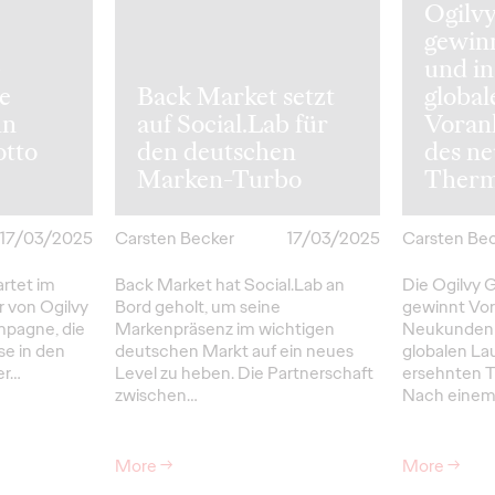
Ogilv
gewin
-
und in
ie
Back Market setzt
global
hn
auf Social.Lab für
Voran
tto
den deutschen
des n
Marken-Turbo
Ther
17/03/2025
Carsten Becker
17/03/2025
Carsten Be
rtet im
Back Market hat Social.Lab an
Die Ogilvy
r von Ogilvy
Bord geholt, um seine
gewinnt Vorw
mpagne, die
Markenpräsenz im wichtigen
Neukunden 
e in den
deutschen Markt auf ein neues
globalen La
er…
Level zu heben. Die Partnerschaft
ersehnten 
zwischen…
Nach eine
More
→
More
→