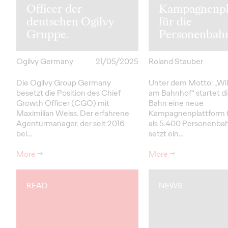
Officer der
Kampagnenpl
deutschen Ogilvy
für die
Gruppe.
Personenbahn
Ogilvy Germany
21/05/2025
Roland Stauber
Die Ogilvy Group Germany
Unter dem Motto: „W
besetzt die Position des Chief
am Bahnhof“ startet d
Growth Officer (CGO) mit
Bahn eine neue
Maximilian Weiss. Der erfahrene
Kampagnenplattform f
Agenturmanager, der seit 2016
als 5.400 Personenba
bei…
setzt ein…
More
→
More
→
READ
NEWS