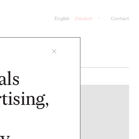
English
Deutsch
Contact
als
ising,
NEWS
vy