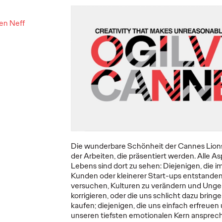
DB und
Schwäbisch Hall
Ogilv
rben
setzt #MakeItReal-
Germa
ren Neff
Kampagne mit
erste
t der
Ogilvy und
o.b.® 
Social.Lab fort
eine I
16/06/2026
Carsten Becker
15/06/2026
Carsten Be
eigende
Nach dem erfolgreichen Auftakt
Die Ogilvy 
 vieler
im Vorjahr setzen Schwäbisch Hall
einige Bran
tzt die
sowie die Ogilvy Group-
Germany Gm
res Zeichen
Agenturen Ogilvy und Social.Lab
Längerem im
die #MakeItReal-Kampagne fort.…
Relations be
Die wunderbare Schönheit der Cannes Lions l
dem…
der Arbeiten, die präsentiert werden. Alle A
Lebens sind dort zu sehen: Diejenigen, die im
More
→
More
→
Kunden oder kleinerer Start-ups entstanden s
versuchen, Kulturen zu verändern und Unge
korrigieren, oder die uns schlicht dazu bring
READ
READ
kaufen; diejenigen, die uns einfach erfreuen 
unseren tiefsten emotionalen Kern ansprec