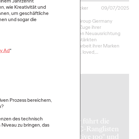
 einem Jahrzehnt
many
04/08/2025
, wie Kreativität und
Carsten Becker
09/07/2025
nen, um geschäftliche
Real baut
hen und sogar die
Die Ogilvy Group Germany
ds größte
vollzieht im Zuge ihrer
e eine Brücke zur
strategischen Neuausrichtung
Z.
und der verstärkten
Zusammenarbeit ihrer Marken
My Ad
“
Ogilvy, thjnk, loved,…
More
→
NEWS
tiven Prozess bereichern,
n?
enzen des technisch
Ogilvy führt die
 Niveau zu bringen, das
WARC-Ranglisten
„Effective 100“ und