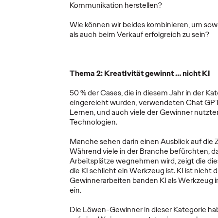
ilvy die
aufmerksamkeitsstarke Guerilla-
dem global
Kommunikation herstellen?
n in
Aktion in Berlin für die neue Ryan
es den Zuga
e innovative
Murphy Serie „All’s Fair“ kreiert
hochentwick
Wie können wir beides kombinieren, um so
und…
Marketingfä
als auch beim Verkauf erfolgreich zu sein?
More
→
More
→
Thema 2: KreatIvität gewinnt … nicht KI
READ
NEWS
50 % der Cases, die in diesem Jahr in der Kat
eingereicht wurden, verwendeten Chat GPT,
Lernen, und auch viele der Gewinner nutz
Technologien.
che
Manche sehen darin einen Ausblick auf die
t mit
Die Zukunft des
Aus P
Während viele in der Branche befürchten, da
Arbeitsplätze wegnehmen wird, zeigt die die
B2B-Marketings: KI
Pläne:
die KI schlicht ein Werkzeug ist. KI ist nicht d
agne
als Katalysator für
starte
Gewinnerarbeiten banden KI als Werkzeug i
gen
eine neue
Kampa
ein.
Wertschöpfung
Schwä
Die Löwen-Gewinner in dieser Kategorie hab