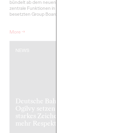
bündelt ab dem neuen Jahr
ihrer Kreativagentur Og
zentrale Funktionen in einem neu
Wartezeit an Bahnhöfe
besetzten Group Board.…
wertvolle Lesezeit. Di
Out-of…
More
→
More
→
NEWS
NEWS
Die Süddeuts
Zeitung starte
Deutsche Bahn und
Ogilvy neue
Ogilvy setzen ein
Markenkamp
starkes Zeichen für
zum 80-jähri
mehr Respekt
Bestehen.