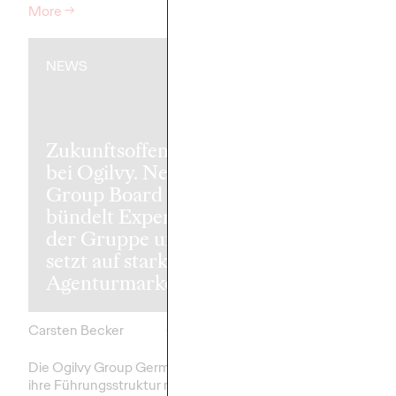
More
→
More
→
NEWS
NEWS
Zukunftsoffensive
bei Ogilvy. Neues
Lesen bis der
Group Board
kommt. Deut
bündelt Expertise in
Bahn und Ogi
der Gruppe und
verwandeln
setzt auf starke
Bahnhöfe in
Agenturmarken.
Bildungszent
Carsten Becker
03/12/2025
Roland Stauber
Die Ogilvy Group Germany stellt
Ab heute verwandelt d
ihre Führungsstruktur neu auf und
Deutsche Bahn gemei