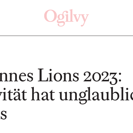
Off
nnes Lions 2023:
ität hat unglaubl
NEWS
NEWS
s
Von der Vision zur
ein
Realität: