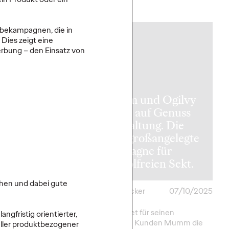
More
→
rbekampagnen, die in
NEWS
Dies zeigt eine
rbung – den Einsatz von
tellt WPP
Pro vor:
n können
Mumm und Ogilvy
gnen selbst
setzen auf Genuss
 über die KI-
mit Haltung. Die
tingplattform
erste großangelegte
, erstellen
Kampagne für
röffentlichen.
alkoholfreien Sekt.
gehen und dabei gute
many
24/10/2025
Carsten Becker
07/10/2025
ro eröffnet WPP
Ogilvy startet für seinen
ngfristig orientierter,
stumschancen auf
langjährigen Kunden Mumm die
ller produktbezogener