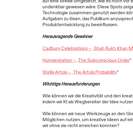
auf eine Weise umgesetzt, wie es noch vor
20/08/2025
Ogilvy Consulting
06/08/2025
Ogilvy Ger
undenkbar gewesen wäre. Diese Spots zeigen
Technologie zusammen genutzt werden kön
 gestaltet
Das B2B-Marketing steht an
Mit #MakeIt
Aufgaben zu lösen, das Publikum anzusprec
agne der
einem strategischen
Deutschlan
Produktentwicklung zu beeinflussen.
g.
Wendepunkt. Jahrzehntelang lag
Bausparkass
 Kampagne
der Fokus auf der Optimierung
Generation 
Herausragende Gewinner
0-jährigen
bestehender Prozesse –
effizienter,…
Cadbury Celebrations – „Shah Rukh Khan 
Hungerstation – „The Subconscious Order
“
More
→
More
→
Stella Artois – „The Artois Probability
“
NEWS
READ
Wichtige Herausforderungen
Wie können wir die Kreativität und den krea
 am
indem wir KI als Wegbereiter der Idee nutze
Wie können wir neue Werkzeuge an den Gr
hn und
Möglichen nutzen, um kreative Ideen auf ein
hen
wir ohne sie nicht erreichen konnten?
S-GARD und