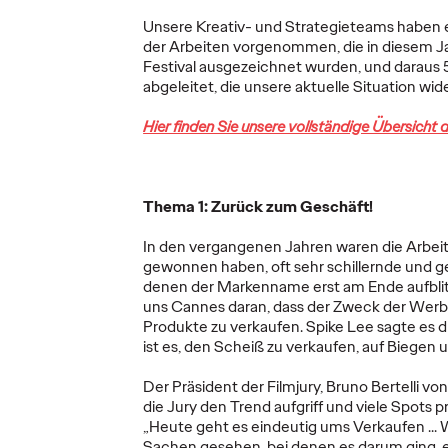
Unsere Kreativ- und Strategieteams haben
der Arbeiten vorgenommen, die in diesem J
Festival ausgezeichnet wurden, und daraus
abgeleitet, die unsere aktuelle Situation wid
Social
2026
Social
Hier finden Sie unsere vollständige Übersicht
ie AG
Influencer‑Trends,
Substa
s neue
auf die du achten
Rückk
solltest
Echte
Thema 1: Zurück zum Geschäft!
In den vergangenen Jahren waren die Arbeit
10/03/2026
James Baldwin and
18/02/2026
Catherine S
gewonnen haben, oft sehr schillernde und ge
Ansley Williams
Scott and 
denen der Markenname erst am Ende aufblitz
 und Ogilvy
Erasmus
uns Cannes daran, dass der Zweck der Werb
tig eng
Wenn es um Consumer- und
Produkte zu verkaufen. Spike Lee sagte es dr
Leadagentur
Markenmarketing geht, ist die
Die Social-
ist es, den Scheiß zu verkaufen, auf Biegen 
r hier die
Creator Economy längst kein
gerade an 
Optionalprogramm oder
Wendepunkt
Der Präsident der Filmjury, Bruno Bertelli von
Experiment mehr – sie ist ein
noch nie so
die Jury den Trend aufgriff und viele Spots p
Grundpfeiler…
zugleich so
„Heute geht es eindeutig ums Verkaufen ... 
Sachen gesehen, bei denen es darum ging, e