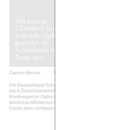
Mit neuem
Charakter in die
Zukunft: Ogilvy
gestaltet die
Süwag Energ
Schwäbisch Hall-
holt Ogilvy al
Ikone neu
Leadagentur
Carsten Becker
26/03/2026
Carsten Becker
Die Bausparkasse Schwäbisch Hall
Die Süwag Energie AG
hat in Zusammenarbeit mit der
Germany arbeiten künf
Kreativagentur Ogilvy Germany ihr
zusammen. Als neue 
ikonisches Markensymbol, den
nutzt die Kreativagentu
Fuchs, einer umfassenden…
Nähe mit ihrem…