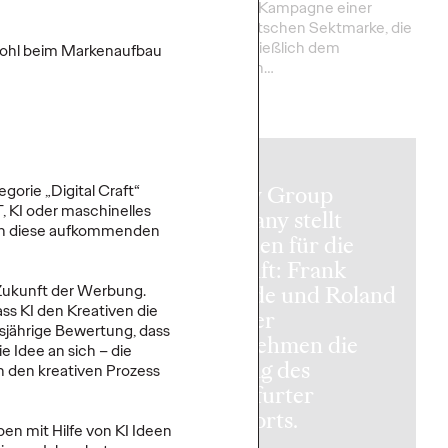
en Werbemarkt, indem
erste 360°-Kampagne einer
ng zu den
großen deutschen Sektmarke, die
elten KI-
sich ausschließlich dem
wohl beim Markenaufbau
higkeiten des…
alkoholfreien…
More
→
NEWS
Ogilvy Group
egorie „Digital Craft“
 KI oder maschinelles
Germany stellt
ten diese aufkommenden
Weichen für die
Zukunft: Frank
Tavidde und Roland
 Zukunft der Werbung.
ixeln werden
ss KI den Kreativen die
Stauber
sjährige Bewertung, dass
 Ogilvy
übernehmen die
ie Idee an sich – die
t Gaming-
Leitung des
n den kreativen Prozess
gne für
Frankfurter
bisch Hall
Standorts.
en mit Hilfe von KI Ideen