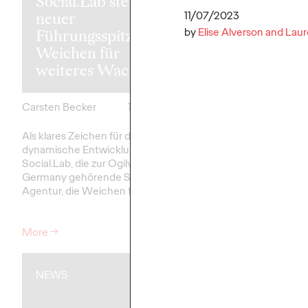
Social.Lab stellt mit
Luxus sein: 
neuer
Ogilvy bewe
11/07/2023
by
Elise Alverson and Lau
Führungsspitze die
günstiges
Weichen für
Familienticke
weiteres Wachstum
Bahn.
Carsten Becker
17/06/2026
Carsten Becker
Als klares Zeichen für die
In einer Zeit, in der st
dynamische Entwicklung stellt
Spritpreise die Budgets
Social.Lab, die zur Ogilvy Group
Haushalte belasten, se
Germany gehörende Social-First-
Deutsche Bahn ein kla
Agentur, die Weichen für die…
für…
More
→
More
→
NEWS
NEWS