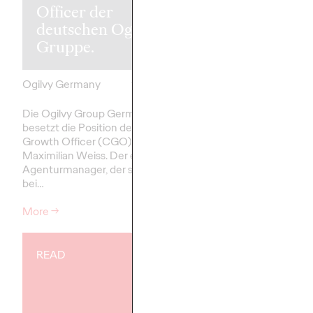
Officer der
Kampagnenpl
deutschen Ogilvy
für die
Gruppe.
Personenbahn
Ogilvy Germany
21/05/2025
Roland Stauber
Die Ogilvy Group Germany
Unter dem Motto: „W
besetzt die Position des Chief
am Bahnhof“ startet d
Growth Officer (CGO) mit
Bahn eine neue
Maximilian Weiss. Der erfahrene
Kampagnenplattform f
Agenturmanager, der seit 2016
als 5.400 Personenba
bei…
setzt ein…
More
→
More
→
READ
NEWS