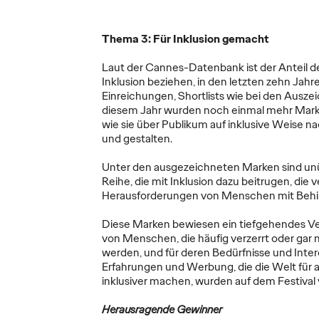
attform
Ogilvy nehmen
The F
Feuerwehrleute in
Dimen
Thema 3: Für Inklusion gemacht
höfe.
Schutz.
Loyal
Laut der Cannes-Datenbank ist der Anteil de
Inklusion beziehen, in den letzten zehn Jahr
13/05/2025
Carsten Becker
08/05/2025
Dayoan Da
Einreichungen, Shortlists wie bei den Ausze
diesem Jahr wurden noch einmal mehr Mark
illkommen
Die Ogilvy Group Germany
Die bisherig
wie sie über Publikum auf inklusive Weise n
ie Deutsche
startete am 4. Mai die Kampagne
– ob unsere
und gestalten.
„Feuerwehr sind Leute“ für ihren
anderer – h
ür die mehr
Neukunden S-GARD, einen
Wissen und 
Unter den ausgezeichneten Marken sind un
hnhöfe und
Premium-Hersteller von…
Beispiele z
Reihe, die mit Inklusion dazu beitrugen, die
Herausforderungen von Menschen mit Behi
More
→
More
→
Diese Marken bewiesen ein tiefgehendes Ver
von Menschen, die häufig verzerrt oder ga
werden, und für deren Bedürfnisse und Inter
NEWS
NEWS
Erfahrungen und Werbung, die die Welt für a
inklusiver machen, wurden auf dem Festival
Herausragende Gewinner