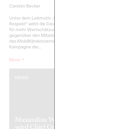
Carsten Becker
01/10/2025
Roland Stauber
Unter dem Leitmotiv „Mehr
Ogilvy Group Germany
Respekt“ wirbt die Deutsche Bahn
die neue Markenkamp
für mehr Wertschätzung
Süddeutschen Zeitun
gegenüber den Mitarbeitenden
Gelauncht wurde die
des Mobilitätskonzerns. Die
auf dem Festakt zum 8
Kampagne der…
Bestehen…
More
→
More
→
NEWS
NEWS
Willkommen
Bahnhof –
Deutsche Ba
Maximilian Weiss
Ogilvy launc
wird Chief Growth
eine neue