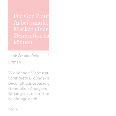
Die Gen Z auf dem
Arbeitsmarkt: Was
Back Market 
Marken einer
auf Social.Lab
Generation sagen
den deutsche
können
Marken-Tur
Jenk Oz and Reid
19/03/2025
Carsten Becker
Litman
Back Market hat Socia
Bord geholt, um seine
Wie können Marken auf das
Markenpräsenz im wic
veränderte Bildungs- und
deutschen Markt auf 
Beschäftigungsparadigma der
Level zu heben. Die Pa
Generation Z reagieren? Die
zwischen…
Bildungskosten sind hoch, die
Nachfrage nach…
More
→
More
→