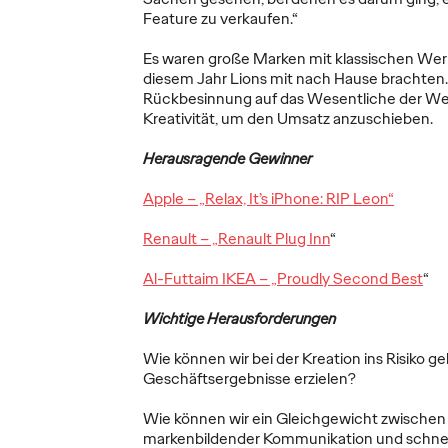
More
→
More
→
Feature zu verkaufen.“
Es waren große Marken mit klassischen We
NEWS
NEWS
diesem Jahr Lions mit nach Hause brachten. 
Rückbesinnung auf das Wesentliche der We
Kreativität, um den Umsatz anzuschieben.
WPP s
Herausragende Gewinner
Open 
 Zug
Drama auf Berlins
Marke
Apple – „Relax, It’s iPhone: RIP Leon“
sche
Straßen: Disney+
Kampa
Renault – „Renault Plug Inn
“
lvy
und Ogilvy sorgen
direkt
für Aufsehen zum
Marke
Al-Futtaim IKEA – „Proudly Second Best
“
Serienstart von
planen
ren.
„All's Fair“.
und ve
Wichtige Herausforderungen
Wie können wir bei der Kreation ins Risiko 
21/11/2025
Carsten Becker
06/11/2025
Ogilvy Ger
Geschäftsergebnisse erzielen?
ie
Erstmalig hat Ogilvy Germany für
WPP Open P
Wie können wir ein Gleichgewicht zwischen la
nsam mit
Disney+ eine
neue Wach
markenbildender Kommunikation und schne