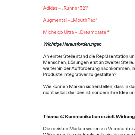
Ogilv
Adidas – „Runner 321
“
gewin
Neuer Image-
und in
Augmental – „MouthPad
“
setzt
Auftritt für die
global
Michelob Ultra – „Dreamcaster
“
 für
Deutsche Bahn
Voran
n
unter dem Motto
des n
Wichtige Herausforderungen
bo
#fährtBahn
Ther
An erster Stelle stand die Repräsentation un
Menschen, Lösungen erst an zweiter Stelle
17/03/2025
Roland Stauber
17/03/2025
Carsten Be
weiterhin der Aufforderung nachkommen, i
Produkte integrativer zu gestalten?
l.Lab an
Die Deutsche Bahn startet im
Die Ogilvy
Frühling 2025 mit einer von Ogilvy
gewinnt Vorw
Wie können Marken sicherstellen, dass Inklu
htigen
konzipierten Imagekampagne, die
Neukunden 
nicht selbst die Idee ist, sondern ihre Idee u
ein neues
echte Kundenerlebnisse in den
globalen La
rtnerschaft
Mittelpunkt stellt. Unter…
ersehnten 
Nach eine
Thema 4: Kommunikation erzielt Wirkunge
More
→
More
→
Die meisten Marken wollen ein Vermächtnis h
Wirkung soll so eindrucksvoll sein, dass man