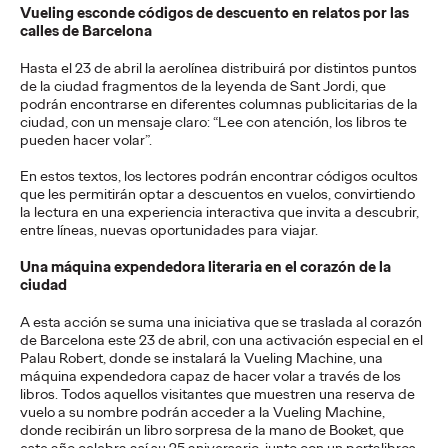
La Sociedad Latera de Cruzcampo pone nombre y voz a los
Vueling esconde códigos de descuento en relatos por las
lateros que han convertido sus pregones en parte del verano
calles de Barcelona
andaluz
Hasta el 23 de abril la aerolínea distribuirá por distintos puntos
More
→
de la ciudad fragmentos de la leyenda de Sant Jordi, que
podrán encontrarse en diferentes columnas publicitarias de la
ciudad, con un mensaje claro: “Lee con atención, los libros te
PRESS
pueden hacer volar”.
Vueling se alía con
En estos textos, los lectores podrán encontrar códigos ocultos
Google para convertir
que les permitirán optar a descuentos en vuelos, convirtiendo
la lectura en una experiencia interactiva que invita a descubrir,
los recuerdos de
entre líneas, nuevas oportunidades para viajar.
Una máquina expendedora literaria en el corazón de la
verano en imanes
ciudad
personalizados
A esta acción se suma una iniciativa que se traslada al corazón
de Barcelona este 23 de abril, con una activación especial en el
Palau Robert, donde se instalará la Vueling Machine, una
máquina expendedora capaz de hacer volar a través de los
Christian Martínez
27/07/2026
libros. Todos aquellos visitantes que muestren una reserva de
vuelo a su nombre podrán acceder a la Vueling Machine,
Vueling invita a los usuarios a elegir entre “team playa” y “team
donde recibirán un libro sorpresa de la mano de Booket, que
ciudad” y a crear con inteligencia artificial imanes únicos de sus
este año celebra así su 25 aniversario, junto con un portalibros