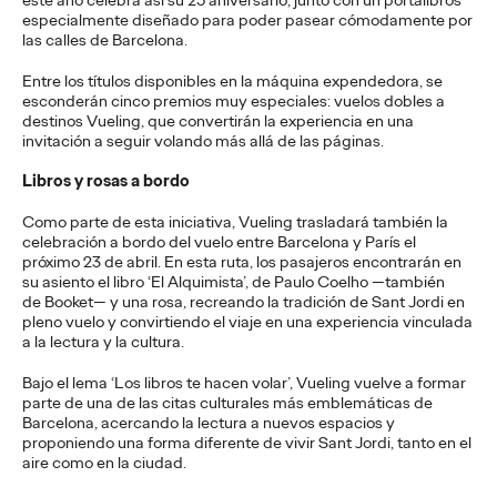
viajes.
especialmente diseñado para poder pasear cómodamente por
More
→
las calles de Barcelona.
Entre los títulos disponibles en la máquina expendedora, se
PRESS
esconderán cinco premios muy especiales: vuelos dobles a
destinos Vueling, que convertirán la experiencia en una
Diego Canhisares se
invitación a seguir volando más allá de las páginas.
incorpora a Ogilvy
Libros y rosas a bordo
Spain como Associate
Como parte de esta iniciativa, Vueling trasladará también la
celebración a bordo del vuelo entre Barcelona y París el
Creative Director
próximo 23 de abril. En esta ruta, los pasajeros encontrarán en
su asiento el libro ‘El Alquimista’, de Paulo Coelho —también
de Booket— y una rosa, recreando la tradición de Sant Jordi en
pleno vuelo y convirtiendo el viaje en una experiencia vinculada
a la lectura y la cultura.
Christian Martínez
21/07/2026
Canhisares se incorpora al equipo creativo de la compañía
Bajo el lema ‘Los libros te hacen volar’, Vueling vuelve a formar
para formar dupla con Leonardo Marçal, que promociona a
parte de una de las citas culturales más emblemáticas de
Associate Creative Director.
Barcelona, acercando la lectura a nuevos espacios y
proponiendo una forma diferente de vivir Sant Jordi, tanto en el
More
→
aire como en la ciudad.