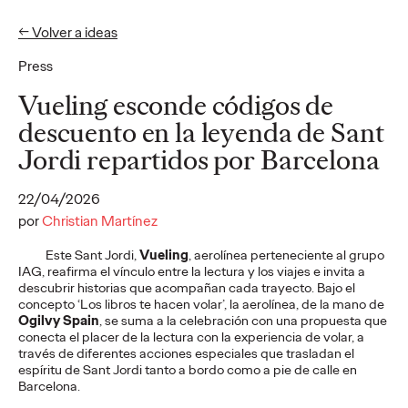
← Volver a ideas
Press
Ideas
Vueling esconde códigos de
descuento en la leyenda de Sant
Jordi repartidos por Barcelona
PRESS
Cruzcampo rinde
22/04/2026
homenaje a quienes
por
Christian Martínez
llenan de acento las
Este Sant Jordi,
Vueling
, aerolínea perteneciente al grupo
IAG, reafirma el vínculo entre la lectura y los viajes e invita a
playas andaluzas: los
descubrir historias que acompañan cada trayecto. Bajo el
concepto ‘Los libros te hacen volar’, la aerolínea, de la mano de
lateros
Ogilvy Spain
, se suma a la celebración con una propuesta que
conecta el placer de la lectura con la experiencia de volar, a
través de diferentes acciones especiales que trasladan el
espíritu de Sant Jordi tanto a bordo como a pie de calle en
Christian Martínez
29/07/2026
Barcelona.