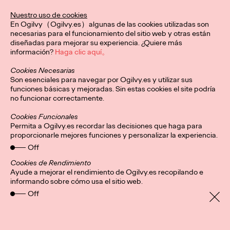
De la mano de Ogilvy Spain, esta identidad visual redefine el
Nuestro uso de cookies
karate a nivel global, conectando con nuevas audiencias y
En Ogilvy（Ogilvy.es）algunas de las cookies utilizadas son
honrando su legado.
necesarias para el funcionamiento del sitio web y otras están
More
→
diseñadas para mejorar su experiencia. ¿Quiere más
información?
Haga clic aquí。
Cookies Necesarias
PRESS
Son esenciales para navegar por Ogilvy.es y utilizar sus
Central Lechera
funciones básicas y mejoradas. Sin estas cookies el site podría
no funcionar correctamente.
Asturiana presenta su
Cookies Funcionales
mayor “innovación”:
Permita a Ogilvy.es recordar las decisiones que haga para
proporcionarle mejores funciones y personalizar la experiencia.
seguir haciendo
Off
productos naturales y
Cookies de Rendimiento
Ayude a mejorar el rendimiento de Ogilvy.es recopilando e
informando sobre cómo usa el sitio web.
sin aditivos artificiales
Off
Christian Martínez
20/01/2026