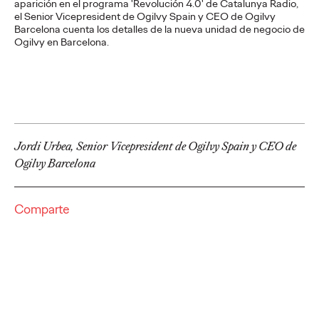
aparición en el programa 'Revolución 4.0' de Catalunya Radio,
La Sociedad Latera de Cruzcampo pone nombre y voz a los
el Senior Vicepresident de Ogilvy Spain y CEO de Ogilvy
lateros que han convertido sus pregones en parte del verano
Barcelona cuenta los detalles de la nueva unidad de negocio de
andaluz
Ogilvy en Barcelona.
More
→
PRESS
Vueling se alía con
Google para convertir
Jordi Urbea, Senior Vicepresident de Ogilvy Spain y CEO de
Ogilvy Barcelona
los recuerdos de
verano en imanes
Comparte
personalizados
Christian Martínez
27/07/2026
Vueling invita a los usuarios a elegir entre “team playa” y “team
ciudad” y a crear con inteligencia artificial imanes únicos de sus