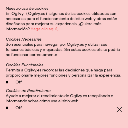
De la mano de Ogilvy Spain, esta identidad visual redefine el
Nuestro uso de cookies
karate a nivel global, conectando con nuevas audiencias y
En Ogilvy（Ogilvy.es）algunas de las cookies utilizadas son
honrando su legado.
necesarias para el funcionamiento del sitio web y otras están
More
→
diseñadas para mejorar su experiencia. ¿Quiere más
información?
Haga clic aquí。
Cookies Necesarias
PRESS
Son esenciales para navegar por Ogilvy.es y utilizar sus
Central Lechera
funciones básicas y mejoradas. Sin estas cookies el site podría
no funcionar correctamente.
Asturiana presenta su
Cookies Funcionales
mayor “innovación”:
Permita a Ogilvy.es recordar las decisiones que haga para
proporcionarle mejores funciones y personalizar la experiencia.
seguir haciendo
Off
productos naturales y
Cookies de Rendimiento
Ayude a mejorar el rendimiento de Ogilvy.es recopilando e
informando sobre cómo usa el sitio web.
sin aditivos artificiales
Off
Christian Martínez
20/01/2026