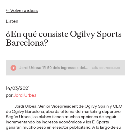
← Volver a ideas
Listen
Ideas
¿En qué consiste Ogilvy Sports
Barcelona?
PRESS
Cruzcampo rinde
homenaje a quienes
llenan de acento las
14/03/2021
playas andaluzas: los
por
Jordi Urbea
lateros
Jordi Urbea, Senior Vicepresident de Ogilvy Spain y CEO
de Ogilvy Barcelona, aborda el tema del marketing deportivo.
Según Urbea, los clubes tienen muchas opciones de seguir
incrementando los ingresos económicos y los E-Sports
Christian Martínez
29/07/2026
ganarán mucho peso en el sector publicitario. A lo largo de su