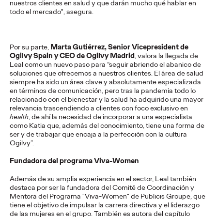
viajes.
nuestros clientes en salud y que darán mucho qué hablar en
todo el mercado", asegura.
More
→
PRESS
Por su parte,
Marta Gutiérrez, Senior Vicepresident de
Ogilvy Spain y CEO de Ogilvy Madrid
, valora la llegada de
Diego Canhisares se
Leal como un nuevo paso para “seguir abriendo el abanico de
soluciones que ofrecemos a nuestros clientes. El área de salud
incorpora a Ogilvy
siempre ha sido un área clave y absolutamente especializada
en términos de comunicación, pero tras la pandemia todo lo
Spain como Associate
relacionado con el bienestar y la salud ha adquirido una mayor
relevancia trascendiendo a clientes con foco exclusivo en
Creative Director
health
, de ahí la necesidad de incorporar a una especialista
como Katia que, además del conocimiento, tiene una forma de
ser y de trabajar que encaja a la perfección con la cultura
Ogilvy”.
Christian Martínez
21/07/2026
Fundadora del programa Viva-Women
Canhisares se incorpora al equipo creativo de la compañía
para formar dupla con Leonardo Marçal, que promociona a
Además de su amplia experiencia en el sector, Leal también
Associate Creative Director.
destaca por ser la fundadora del Comité de Coordinación y
Mentora del Programa "Viva-Women" de Publicis Groupe, que
More
→
tiene el objetivo de impulsar la carrera directiva y el liderazgo
de las mujeres en el grupo. También es autora del capítulo