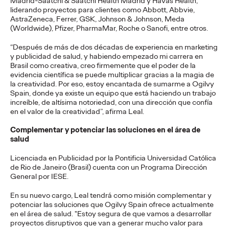
Madrid-Saatchi & Saatchi Health Madrid y Havas Health,
La Sociedad Latera de Cruzcampo pone nombre y voz a los
liderando proyectos para clientes como Abbott, Abbvie,
lateros que han convertido sus pregones en parte del verano
AstraZeneca, Ferrer, GSK, Johnson & Johnson, Meda
andaluz
(Worldwide), Pfizer, PharmaMar, Roche o Sanofi, entre otros.
More
→
“Después de más de dos décadas de experiencia en marketing
y publicidad de salud, y habiendo empezado mi carrera en
Brasil como creativa, creo firmemente que el poder de la
PRESS
evidencia científica se puede multiplicar gracias a la magia de
Vueling se alía con
la creatividad. Por eso, estoy encantada de sumarme a Ogilvy
Spain, donde ya existe un equipo que está haciendo un trabajo
Google para convertir
increíble, de altísima notoriedad, con una dirección que confía
en el valor de la creatividad”, afirma Leal.
los recuerdos de
Complementar y potenciar las soluciones en el área de
verano en imanes
salud
personalizados
Licenciada en Publicidad por la Pontificia Universidad Católica
de Rio de Janeiro (Brasil) cuenta con un Programa Dirección
General por IESE.
Christian Martínez
27/07/2026
En su nuevo cargo, Leal tendrá como misión complementar y
potenciar las soluciones que Ogilvy Spain ofrece actualmente
Vueling invita a los usuarios a elegir entre “team playa” y “team
en el área de salud. "Estoy segura de que vamos a desarrollar
ciudad” y a crear con inteligencia artificial imanes únicos de sus
proyectos disruptivos que van a generar mucho valor para