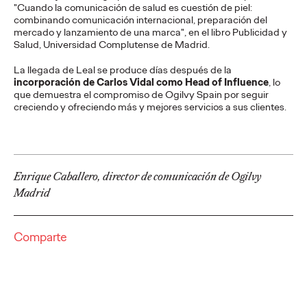
"Cuando la comunicación de salud es cuestión de piel:
PRESS
combinando comunicación internacional, preparación del
Volkswagen crea la
mercado y lanzamiento de una marca", en el libro Publicidad y
Salud, Universidad Complutense de Madrid.
primera furgo de gira
La llegada de Leal se produce días después de la
adaptada para
incorporación de Carlos Vidal como Head of Influence
, lo
que demuestra el compromiso de Ogilvy Spain por seguir
personas con
creciendo y ofreciendo más y mejores servicios a sus clientes.
movilidad reducida de
la historia
Enrique Caballero, director de comunicación de Ogilvy
Madrid
Christian Martínez
16/07/2026
La marca adapta un Volkswagen Caravelle para que El Langui
Comparte
y su banda puedan desplazarse a sus conciertos sin barreras
de accesibilidad.
More
→