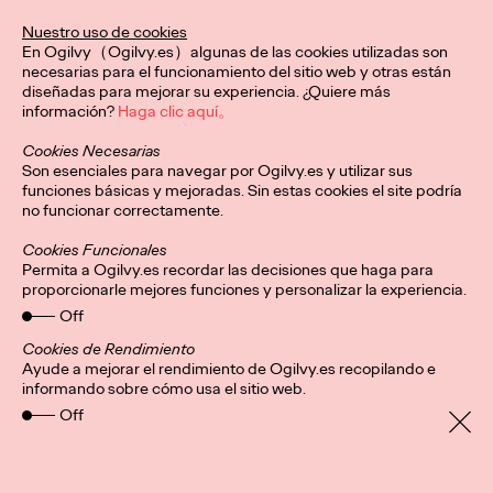
De la mano de Ogilvy Spain, esta identidad visual redefine el
Nuestro uso de cookies
karate a nivel global, conectando con nuevas audiencias y
En Ogilvy（Ogilvy.es）algunas de las cookies utilizadas son
honrando su legado.
necesarias para el funcionamiento del sitio web y otras están
More
→
diseñadas para mejorar su experiencia. ¿Quiere más
información?
Haga clic aquí。
Cookies Necesarias
PRESS
Son esenciales para navegar por Ogilvy.es y utilizar sus
Central Lechera
funciones básicas y mejoradas. Sin estas cookies el site podría
no funcionar correctamente.
Asturiana presenta su
Cookies Funcionales
mayor “innovación”:
Permita a Ogilvy.es recordar las decisiones que haga para
proporcionarle mejores funciones y personalizar la experiencia.
seguir haciendo
Off
productos naturales y
Cookies de Rendimiento
Ayude a mejorar el rendimiento de Ogilvy.es recopilando e
informando sobre cómo usa el sitio web.
sin aditivos artificiales
Off
Christian Martínez
20/01/2026