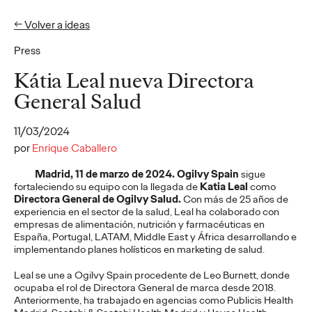
← Volver a ideas
Press
Ideas
Kátia Leal nueva Directora
General Salud
PRESS
11/03/2024
Cruzcampo rinde
por
Enrique Caballero
homenaje a quienes
Madrid, 11 de marzo de 2024.
Ogilvy Spain
sigue
fortaleciendo su equipo con la llegada de
Katia Leal
como
llenan de acento las
Directora General de Ogilvy Salud.
Con más de 25 años de
experiencia en el sector de la salud, Leal ha colaborado con
playas andaluzas: los
empresas de alimentación, nutrición y farmacéuticas en
España, Portugal, LATAM, Middle East y África desarrollando e
lateros
implementando planes holísticos en marketing de salud.
Leal se une a Ogilvy Spain procedente de Leo Burnett, donde
ocupaba el rol de Directora General de marca desde 2018.
Christian Martínez
29/07/2026
Anteriormente, ha trabajado en agencias como Publicis Health