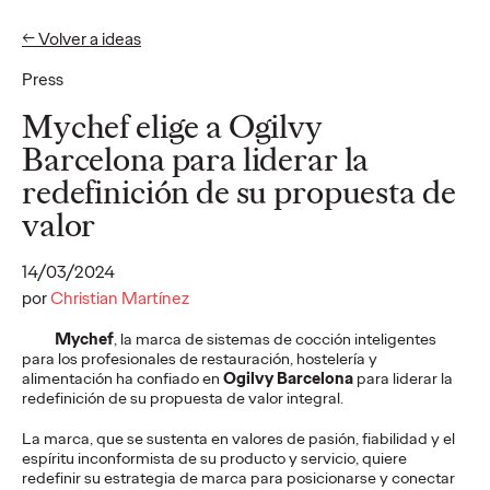
← Volver a ideas
Press
Ideas
Mychef elige a Ogilvy
Barcelona para liderar la
redefinición de su propuesta de
PRESS
Cruzcampo rinde
valor
homenaje a quienes
14/03/2024
llenan de acento las
por
Christian Martínez
Mychef
, la marca de sistemas de cocción inteligentes
playas andaluzas: los
para los profesionales de restauración, hostelería y
alimentación ha confiado en
Ogilvy Barcelona
para liderar la
lateros
redefinición de su propuesta de valor integral.
La marca, que se sustenta en valores de pasión, fiabilidad y el
espíritu inconformista de su producto y servicio, quiere
Christian Martínez
29/07/2026
redefinir su estrategia de marca para posicionarse y conectar