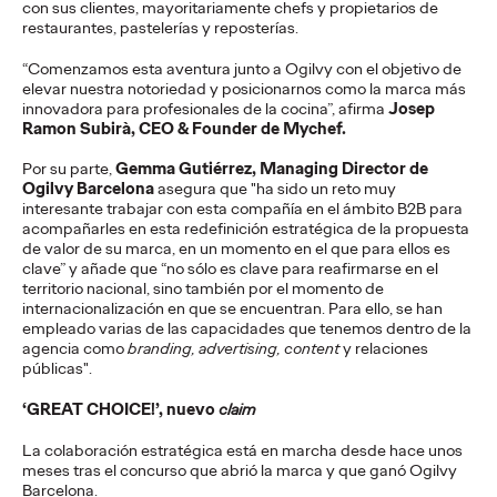
con sus clientes, mayoritariamente chefs y propietarios de
La Sociedad Latera de Cruzcampo pone nombre y voz a los
restaurantes, pastelerías y reposterías.
lateros que han convertido sus pregones en parte del verano
andaluz
“Comenzamos esta aventura junto a Ogilvy con el objetivo de
More
→
elevar nuestra notoriedad y posicionarnos como la marca más
innovadora para profesionales de la cocina”, afirma
Josep
Ramon Subirà, CEO & Founder de Mychef.
PRESS
Vueling se alía con
Por su parte,
Gemma Gutiérrez, Managing Director de
Ogilvy Barcelona
asegura que
"ha sido un reto muy
interesante trabajar con esta compañía en el ámbito B2B para
Google para convertir
acompañarles en esta redefinición estratégica de la propuesta
de valor de su marca, en un momento en el que para ellos es
los recuerdos de
clave” y añade que “no sólo es clave para reafirmarse en el
territorio nacional, sino también por el momento de
verano en imanes
internacionalización en que se encuentran. Para ello, se han
empleado varias de las capacidades que tenemos dentro de la
personalizados
agencia como
branding, advertising, content
y relaciones
públicas".
‘GREAT CHOICE!’, nuevo
claim
Christian Martínez
27/07/2026
La colaboración estratégica está en marcha desde hace unos
Vueling invita a los usuarios a elegir entre “team playa” y “team
meses tras el concurso que abrió la marca y que ganó Ogilvy
ciudad” y a crear con inteligencia artificial imanes únicos de sus
Barcelona.