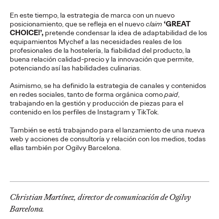
viajes.
More
→
En este tiempo, la estrategia de marca con un nuevo
posicionamiento, que se refleja en el nuevo
claim
‘GREAT
CHOICE!’,
pretende condensar la idea de adaptabilidad de los
equipamientos Mychef a las necesidades reales de los
PRESS
profesionales de la hostelería, la fiabilidad del producto, la
Diego Canhisares se
buena relación calidad-precio y la innovación que permite,
potenciando así las habilidades culinarias.
incorpora a Ogilvy
Asimismo, se ha definido la estrategia de canales y contenidos
en redes sociales, tanto de forma orgánica como
paid
,
Spain como Associate
trabajando en la gestión y producción de piezas para el
contenido en los perfiles de Instagram y TikTok.
Creative Director
También se está trabajando para el lanzamiento de una nueva
web y acciones de consultoría y relación con los medios, todas
ellas también por Ogilvy Barcelona.
Christian Martínez
21/07/2026
Canhisares se incorpora al equipo creativo de la compañía
para formar dupla con Leonardo Marçal, que promociona a
Associate Creative Director.
Christian Martínez, director de comunicación de Ogilvy
More
→
Barcelona.