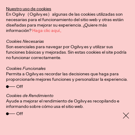
De la mano de Ogilvy Spain, esta identidad visual redefine el
Nuestro uso de cookies
karate a nivel global, conectando con nuevas audiencias y
En Ogilvy（Ogilvy.es）algunas de las cookies utilizadas son
honrando su legado.
necesarias para el funcionamiento del sitio web y otras están
More
→
diseñadas para mejorar su experiencia. ¿Quiere más
información?
Haga clic aquí。
Cookies Necesarias
PRESS
Son esenciales para navegar por Ogilvy.es y utilizar sus
Central Lechera
funciones básicas y mejoradas. Sin estas cookies el site podría
no funcionar correctamente.
Asturiana presenta su
Cookies Funcionales
mayor “innovación”:
Permita a Ogilvy.es recordar las decisiones que haga para
proporcionarle mejores funciones y personalizar la experiencia.
seguir haciendo
Off
productos naturales y
Cookies de Rendimiento
Ayude a mejorar el rendimiento de Ogilvy.es recopilando e
informando sobre cómo usa el sitio web.
sin aditivos artificiales
Off
Christian Martínez
20/01/2026