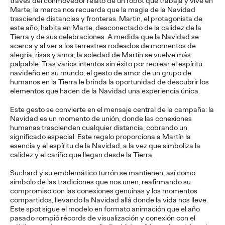
través del conmovedor relato de un robot que trabaja y vive en
La Sociedad Latera de Cruzcampo pone nombre y voz a los
Marte, la marca nos recuerda que la magia de la Navidad
lateros que han convertido sus pregones en parte del verano
trasciende distancias y fronteras. Martin, el protagonista de
andaluz
este año, habita en Marte, desconectado de la calidez de la
More
→
Tierra y de sus celebraciones. A medida que la Navidad se
acerca y al ver a los terrestres rodeados de momentos de
alegría, risas y amor, la soledad de Martín se vuelve más
palpable. Tras varios intentos sin éxito por recrear el espíritu
PRESS
navideño en su mundo, el gesto de amor de un grupo de
Vueling se alía con
humanos en la Tierra le brinda la oportunidad de descubrir los
elementos que hacen de la Navidad una experiencia única.
Google para convertir
Este gesto se convierte en el mensaje central de la campaña: la
los recuerdos de
Navidad es un momento de unión, donde las conexiones
humanas trascienden cualquier distancia, cobrando un
verano en imanes
significado especial. Este regalo proporciona a Martín la
esencia y el espíritu de la Navidad, a la vez que simboliza la
personalizados
calidez y el cariño que llegan desde la Tierra.
Suchard y su emblemático turrón se mantienen, así como
símbolo de las tradiciones que nos unen, reafirmando su
compromiso con las conexiones genuinas y los momentos
Christian Martínez
27/07/2026
compartidos, llevando la Navidad allá donde la vida nos lleve.
Vueling invita a los usuarios a elegir entre “team playa” y “team
Este spot sigue el modelo en formato animación que el año
ciudad” y a crear con inteligencia artificial imanes únicos de sus
pasado rompió récords de visualización y conexión con el