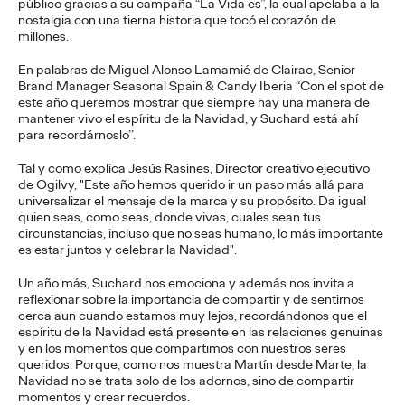
viajes.
público gracias a su campaña “La Vida es”, la cual apelaba a la
nostalgia con una tierna historia que tocó el corazón de
More
→
millones.
En palabras de Miguel Alonso Lamamié de Clairac, Senior
PRESS
Brand Manager Seasonal Spain & Candy Iberia “Con el spot de
este año queremos mostrar que siempre hay una manera de
Diego Canhisares se
mantener vivo el espíritu de la Navidad, y Suchard está ahí
para recordárnoslo’’.
incorpora a Ogilvy
Tal y como explica Jesús Rasines, Director creativo ejecutivo
Spain como Associate
de Ogilvy, "Este año hemos querido ir un paso más allá para
universalizar el mensaje de la marca y su propósito. Da igual
Creative Director
quien seas, como seas, donde vivas, cuales sean tus
circunstancias, incluso que no seas humano, lo más importante
es estar juntos y celebrar la Navidad".
Christian Martínez
21/07/2026
Un año más, Suchard nos emociona y además nos invita a
reflexionar sobre la importancia de compartir y de sentirnos
Canhisares se incorpora al equipo creativo de la compañía
cerca aun cuando estamos muy lejos, recordándonos que el
para formar dupla con Leonardo Marçal, que promociona a
espíritu de la Navidad está presente en las relaciones genuinas
Associate Creative Director.
y en los momentos que compartimos con nuestros seres
queridos. Porque, como nos muestra Martín desde Marte, la
More
→
Navidad no se trata solo de los adornos, sino de compartir
momentos y crear recuerdos.