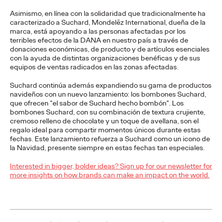
PRESS
Asimismo, en línea con la solidaridad que tradicionalmente ha
Volkswagen crea la
caracterizado a Suchard, Mondelēz International, dueña de la
marca, está apoyando a las personas afectadas por los
primera furgo de gira
terribles efectos de la DANA en nuestro país a través de
donaciones económicas, de producto y de artículos esenciales
adaptada para
con la ayuda de distintas organizaciones benéficas y de sus
equipos de ventas radicados en las zonas afectadas.
personas con
Suchard continúa además expandiendo su gama de productos
navideños con un nuevo lanzamiento: los bombones Suchard,
movilidad reducida de
que ofrecen "el sabor de Suchard hecho bombón". Los
bombones Suchard, con su combinación de textura crujiente,
la historia
cremoso relleno de chocolate y un toque de avellana, son el
regalo ideal para compartir momentos únicos durante estas
fechas. Este lanzamiento refuerza a Suchard como un icono de
la Navidad, presente siempre en estas fechas tan especiales.
Christian Martínez
16/07/2026
Interested in bigger, bolder ideas? Sign up for our newsletter for
La marca adapta un Volkswagen Caravelle para que El Langui
more insights on how brands can make an impact on the world.
y su banda puedan desplazarse a sus conciertos sin barreras
de accesibilidad.
More
→