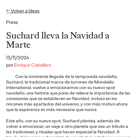
← Volver a ideas
Press
Ideas
Suchard lleva la Navidad a
Marte
PRESS
13/11/2024
Cruzcampo rinde
por
Enrique Caballero
homenaje a quienes
Con la inminente llegada de la temporada navideña,
Suchard, la tradicional marca de turrones de Mondelēz
llenan de acento las
International, vuelve a emocionarnos con su nuevo spot
navideño, una historia que pone de relieve la importancia de las
playas andaluzas: los
conexiones que se establecen en Navidad, incluso en los
rincones más apartados del universo, y con más motivo ahora
lateros
que la esperanza es más necesaria que nunca.
Este año, con su nuevo spot, Suchard plantea, además de
volver a emocionar, un viaje a otro planeta que sea un tributo a
Christian Martínez
29/07/2026
las tradiciones y rituales que hacen especial la Navidad. A