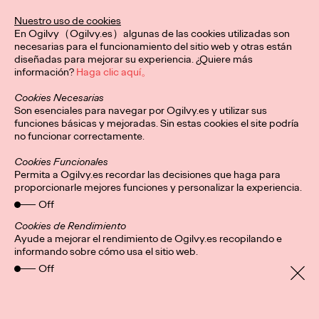
De la mano de Ogilvy Spain, esta identidad visual redefine el
Nuestro uso de cookies
karate a nivel global, conectando con nuevas audiencias y
En Ogilvy（Ogilvy.es）algunas de las cookies utilizadas son
honrando su legado.
necesarias para el funcionamiento del sitio web y otras están
More
→
diseñadas para mejorar su experiencia. ¿Quiere más
información?
Haga clic aquí。
Cookies Necesarias
PRESS
Son esenciales para navegar por Ogilvy.es y utilizar sus
Central Lechera
funciones básicas y mejoradas. Sin estas cookies el site podría
no funcionar correctamente.
Asturiana presenta su
Cookies Funcionales
mayor “innovación”:
Permita a Ogilvy.es recordar las decisiones que haga para
proporcionarle mejores funciones y personalizar la experiencia.
seguir haciendo
Off
productos naturales y
Cookies de Rendimiento
Ayude a mejorar el rendimiento de Ogilvy.es recopilando e
informando sobre cómo usa el sitio web.
sin aditivos artificiales
Off
Christian Martínez
20/01/2026