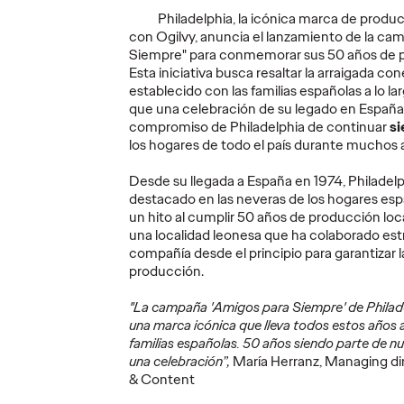
Diego Canhisares se
primer
Philadelphia, la icónica marca de produ
incorpora a Ogilvy
gira a
con Ogilvy, anuncia el lanzamiento de la c
Spain como
perso
Siempre" para conmemorar sus 50 años de 
anes
Associate Creative
movili
Esta iniciativa busca resaltar la arraigada co
os
Director
de la h
establecido con las familias españolas a lo l
que una celebración de su legado en España,
compromiso de Philadelphia de continuar
s
27/07/2026
Christian Martínez
21/07/2026
Christian M
los hogares de todo el país durante muchos
arios a elegir
Canhisares se incorpora al equipo
La marca a
Desde su llegada a España en 1974, Philadel
“team
creativo de la compañía para
Caravelle pa
destacado en las neveras de los hogares es
nteligencia
formar dupla con Leonardo
banda pueda
un hito al cumplir 50 años de producción loc
s de sus
Marçal, que promociona a
conciertos s
una localidad leonesa que ha colaborado es
Associate Creative Director.
accesibilida
compañía desde el principio para garantizar l
producción.
More
→
More
→
"La campaña 'Amigos para Siempre' de Philad
una marca icónica que lleva todos estos años
PRESS
PRESS
familias españolas. 50 años siendo parte de n
una celebración”,
María Herranz, Managing dir
& Content