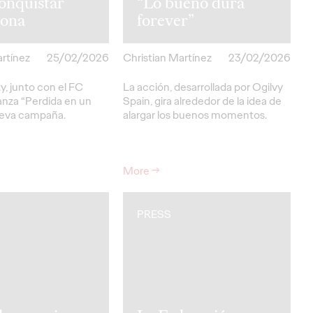
onquistar
“Lo bueno dura
lona
forever”
artínez
25/02/2026
Christian Martínez
23/02/2026
y, junto con el FC
La acción, desarrollada por Ogilvy
anza “Perdida en un
Spain, gira alrededor de la idea de
ueva campaña.
alargar los buenos momentos.
More
→
PRESS