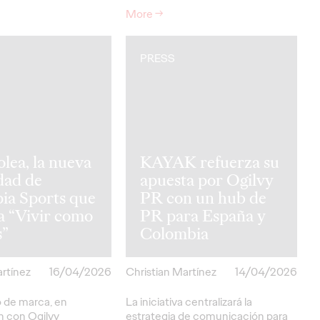
More
→
PRESS
ea, la nueva
KAYAK refuerza su
dad de
apuesta por Ogilvy
ia Sports que
PR con un hub de
 a “Vivir como
PR para España y
s”
Colombia
artínez
16/04/2026
Christian Martínez
14/04/2026
 de marca, en
La iniciativa centralizará la
n con Ogilvy
estrategia de comunicación para