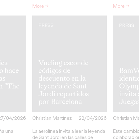
More
→
More
→
PRESS
PRESS
ica
Vueling esconde
no hace
códigos de
BamVol
as
descuento en la
identi
n "The
leyenda de Sant
Olymp
Jordi repartidos
invita
por Barcelona
Juega
27/04/2026
Christian Martínez
22/04/2026
Christian M
aña una
La aerolínea invita a leer la leyenda
Este cambio
de Sant Jordi en las calles de
colaboració