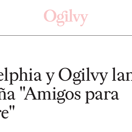
Click here
Off
lphia y Ogilvy la
a "Amigos para
PRESS
PRESS
e"
a con
Volksw