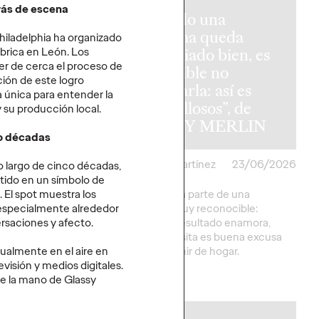
trás de escena
Cuando una
reforma queda
Philadelphia ha organizado
M y Ogilvy
demasiado bien, es
ábrica en León. Los
er de cerca el proceso de
 un medio
imposible no
ción de este logro
arrar el
enseñarla: así es
ia única para entender la
o contra el
“Orgullosos”, de
 su producción local.
tivo LGTBIQ+
LEROY MERLIN
co décadas
artínez
26/06/2026
Christian Martínez
23/06/2026
lo largo de cinco décadas,
tido en un símbolo de
a" pone sobre la
La campaña parte de una
 El spot muestra los
 selecciones del
situación muy reconocible:
 especialmente alrededor
Fútbol persiguen y
cuando el resultado enamora,
rsaciones y afecto.
 los derechos del
cualquier visita es buena excusa
GTBIQ+.
para presumir de hogar.
almente en el aire en
evisión y medios digitales.
More
→
e la mano de Glassy