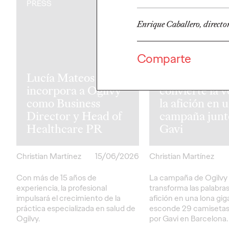
PRESS
PRESS
Enrique Caballero, direct
Comparte
¿Qué signific
Lucía Mateos se
culer? Uber
incorpora a Ogilvy
convierte la v
como Business
la afición en 
Director y Head of
campaña junt
Healthcare PR
Gavi
Christian Martínez
15/06/2026
Christian Martínez
Con más de 15 años de
La campaña de Ogilvy
experiencia, la profesional
transforma las palabras
impulsará el crecimiento de la
afición en una lona gig
práctica especializada en salud de
esconde 29 camisetas
Ogilvy.
por Gavi en Barcelona.