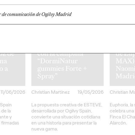
PRESS
PRESS
or de comunicación de Ogilvy Madrid
a ser
DomiWorld amplía
su universo creativo
Celeb
oz de
con la campaña
de Eu
una
“DormiNatur
MAX) 
o a
gummies Forte +
Naomi
Spray”
Madri
11/06/2026
Christian Martínez
19/05/2026
Christian M
 Spain
La propuesta creativa de ESTEVE,
Euphoria, la 
 de la
desarrollada por Ogilvy Spain,
celebra una 
ante y
convierte una situación cotidiana
Finca El Cha
 firmadas
en una historia para presentar la
Alarcón.
nueva gama.