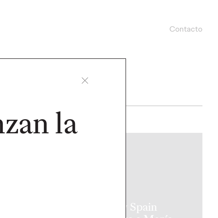
Contacto
nzan la
PRESS
agen crea la
Ogilvy Spain