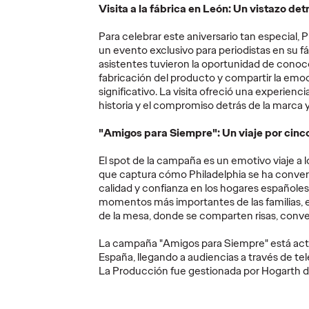
Visita a la fábrica en León: Un vistazo de
e
Puntúan, comparan
y recomiendan: el
Para celebrar este aniversario tan especial, 
de
Ministerio de
COGA
un evento exclusivo para periodistas en su f
asistentes tuvieron la oportunidad de conoc
un
Igualdad convierte
crean
fabricación del producto y compartir la emo
0º de
las reseñas de los
para n
significativo. La visita ofreció una experienc
etail e
puteros en una
partid
historia y el compromiso detrás de la marca y
denuncia
colec
"Amigos para Siempre": Un viaje por cin
01/07/2026
Christian Martínez
30/06/2026
Christian M
El spot de la campaña es un emotivo viaje a 
que captura cómo Philadelphia se ha conver
de Ogilvy
La campaña parte de un hallazgo
"Pena Máxim
calidad y confianza en los hogares españoles.
 3.500
perturbador: La prostitución se ha
mesa que 16
momentos más importantes de las familias,
n una
normalizado tanto que hay
Mundial de 
de la mesa, donde se comparten risas, conve
hombres que reseñan sus
criminalizan
experiencias.
colectivo L
La campaña "Amigos para Siempre" está actu
España, llegando a audiencias a través de tel
More
→
More
→
La Producción fue gestionada por Hogarth d