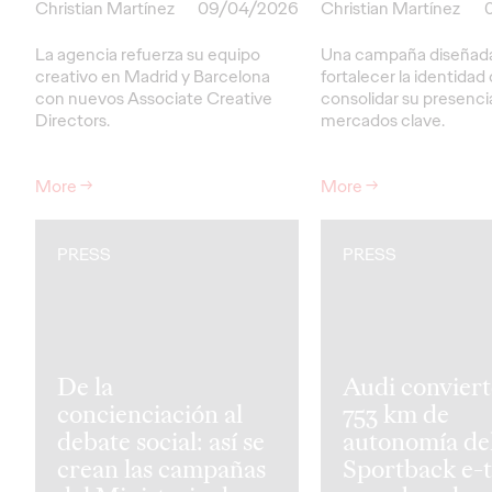
Christian Martínez
09/04/2026
Christian Martínez
La agencia refuerza su equipo
Una campaña diseñada
creativo en Madrid y Barcelona
fortalecer la identidad
con nuevos Associate Creative
consolidar su presenci
Directors.
mercados clave.
More
→
More
→
PRESS
PRESS
De la
Audi conviert
concienciación al
753 km de
debate social: así se
autonomía de
crean las campañas
Sportback e-