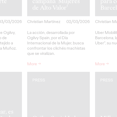
rte
campaña 'Mujeres
para c
de Alto Valor'
Barce
03/03/2026
Christian Martínez
02/03/2026
Christian M
e Ogilvy,
La acción, desarrollada por
Uber Mobilit
o de
Ogilvy Spain, por el Día
Barcelona, l
tejido a
Internacional de la Mujer, busca
Uber”, su n
na Muñoz.
confrontar los clichés machistas
que se viralizan.
More
→
More
→
PRESS
PRESS
ar, es