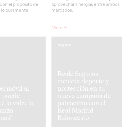
con el propósito de
aprovechar sinergias entre ambos
 lo puramente
mercados.
More
→
PRESS
Reale Seguros
conecta deporte y
el móvil al
protección en su
r puede
nueva campaña de
e la vida: la
patrocinio con el
anza
Real Madrid
ones”
Baloncesto