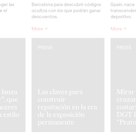
ger las
Barcelona para descubrir códigos
Spain, nace 
e el
ocultos con los que podrán ganar
transcender
descuentos.
deportivo.
More
→
More
→
PRESS
PRESS
 lanza
Las claves para
Mirar 
r", que
construir
cruza
aceres
reputación en la era
costart
 estilo
de la exposición
DGT l
permanente
“Peat