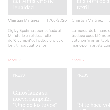
del Ministerio de
una obra de a
Igualdad
textil
Christian Martínez
11/03/2026
Christian Martínez
Ogilvy Spain ha acompañado al
La marca, de la mano d
Ministerio en el desarrollo
traduce cada kilómetr
de 16 campañas institucionales en
autonomía en un tapiz 
los últimos cuatro años.
mano por la artista Lu
More
→
More
→
PRESS
PRESS
Ginos lanza su
nueva campaña
“Uno de los tuyos”
“Si te hace vol