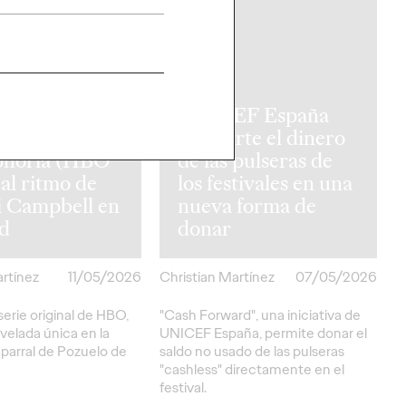
PRESS
UNICEF España
ración
convierte el dinero
phoria (HBO
de las pulseras de
al ritmo de
los festivales en una
 Campbell en
nueva forma de
d
donar
artínez
11/05/2026
Christian Martínez
07/05/2026
serie original de HBO,
"Cash Forward", una iniciativa de
velada única en la
UNICEF España, permite donar el
parral de Pozuelo de
saldo no usado de las pulseras
"cashless" directamente en el
festival.