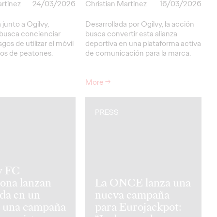
artínez
24/03/2026
Christian Martínez
16/03/2026
 junto a Ogilvy,
Desarrollada por Ogilvy, la acción
busca concienciar
busca convertir esta alianza
sgos de utilizar el móvil
deportiva en una plataforma activa
sos de peatones.
de comunicación para la marca.
More
→
PRESS
y FC
ona lanzan
La ONCE lanza una
da en un
nueva campaña
, una campaña
para Eurojackpot: