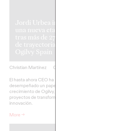
Cómo Vaselin
convirtió un
Jordi Urbea inicia
lanzamiento 
una nueva etapa
producto en 
tras más de 27 años
ecosistema 36
de trayectoria en
experiencia, r
Ogilvy Spain
influencia
Christian Martínez
03/07/2026
Christian Martínez
El hasta ahora CEO ha
La marca, de la mano 
desempeñado un papel clave en el
Spain, reunió a más de
crecimiento de Ogilvy, liderando
personas en Madrid e
proyectos de transformación e
activación.
innovación.
More
→
More
→