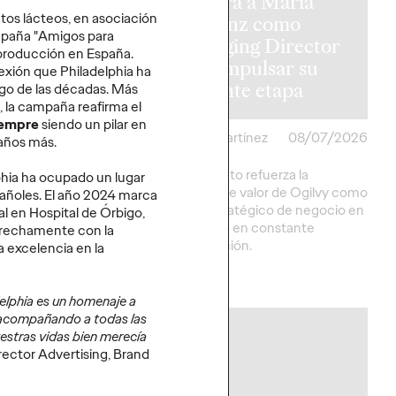
a furgo de
nombra a María
ctos lácteos, en asociación
daptada para
Herranz como
ampaña "Amigos para
nas con
Managing Director
producción en España.
dad reducida
para impulsar su
nexión que Philadelphia ha
istoria
siguiente etapa
argo de las décadas. Más
 la campaña reafirma el
iempre
siendo un pilar en
artínez
16/07/2026
Christian Martínez
08/07/2026
 años más.
dapta un Volkswagen
El movimiento refuerza la
phia ha ocupado un lugar
ra que El Langui y su
propuesta de valor de Ogilvy como
pañoles. El año 2024 marca
n desplazarse a sus
partner estratégico de negocio en
al en Hospital de Órbigo,
in barreras de
un mercado en constante
trechamente con la
d.
transformación.
a excelencia en la
More
→
elphia es un homenaje a
 acompañando a todas las
PRESS
uestras vidas bien merecía
ector Advertising, Brand