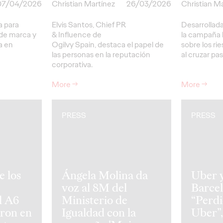
07/04/2026
Christian Martínez
26/03/2026
Christian M
 para
Elvis Santos, Chief PR
Desarrollada
 de marca y
& Influence de
la campaña 
a en
Ogilvy Spain, destaca el papel de
sobre los rie
las personas en la reputación
al cruzar pa
corporativa.
More
→
More
→
PRESS
PRESS
e los
Ángela Molina da
Uber 
voz al 8M del
Barcel
l A6
Ministerio de
“Perdi
tron en
Igualdad con la
Uber”