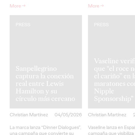
More
→
More
→
PRESS
PRESS
Vaseline verif
Sanpellegrino
que “el roce 
captura la conexión
el cariño” en l
real entre Lewis
maratones co
Hamilton y su
Nipple
círculo más cercano
Sponsorship"
Christian Martínez
04/05/2026
Christian Martínez
La marca lanza “Dinner Dialogues”,
Vaseline lanza en Esp
una campaña que convierte su
campaña que visibiliza