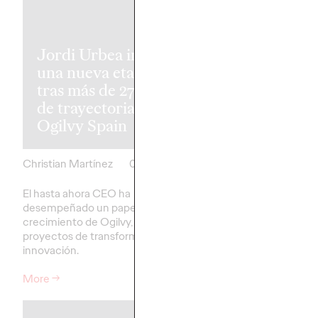
Cómo Vaselin
convirtió un
Jordi Urbea inicia
lanzamiento 
una nueva etapa
producto en 
tras más de 27 años
ecosistema 36
de trayectoria en
experiencia, r
Ogilvy Spain
influencia
Christian Martínez
03/07/2026
Christian Martínez
El hasta ahora CEO ha
La marca, de la mano 
desempeñado un papel clave en el
Spain, reunió a más de
crecimiento de Ogilvy, liderando
personas en Madrid e
proyectos de transformación e
activación.
innovación.
More
→
More
→