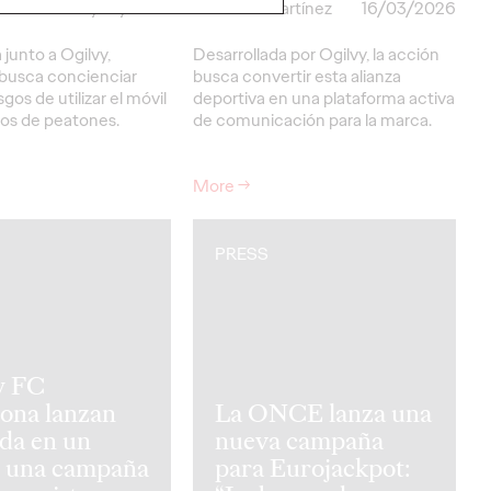
artínez
24/03/2026
Christian Martínez
16/03/2026
 junto a Ogilvy,
Desarrollada por Ogilvy, la acción
busca concienciar
busca convertir esta alianza
sgos de utilizar el móvil
deportiva en una plataforma activa
sos de peatones.
de comunicación para la marca.
More
→
PRESS
y FC
ona lanzan
La ONCE lanza una
da en un
nueva campaña
, una campaña
para Eurojackpot: