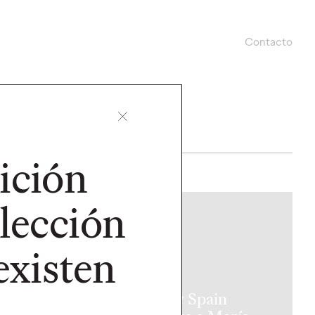
Contacto
ición
olección
PRESS
existen
agen crea la
Ogilvy Spain