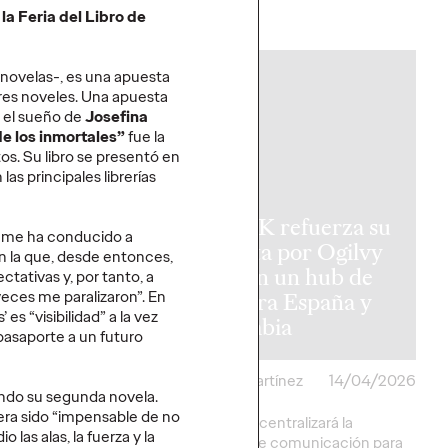
la Feria del Libro de
More
→
 novelas-, es
una
apuesta
PRESS
itores noveles. Una apuesta
r el sueño de
Josefina
de los inmortales”
fue la
os. Su libro se presentó en
 las principales librerías
ea, la nueva
KAYAK refuerza su
e me ha conducido a
dad de
apuesta por Ogilvy
on la que, desde entonces,
ia Sports que
PR con un hub de
tativas y, por tanto, a
 veces me paralizaron”. En
 a “Vivir como
PR para España y
s “visibilidad” a la vez
s”
Colombia
asaporte a un futuro
artínez
16/04/2026
Christian Martínez
14/04/2026
ndo su segunda novela.
era sido “impensable de no
 de marca, en
La iniciativa centralizará la
las alas, la fuerza y la
n con Ogilvy
estrategia de comunicación para