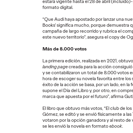
estará vigente hasta el 28 de abril (incluido)-,
PRESS
PRESS
formato digital.
“Que Audi haya apostado por lanzar una nue
Books’ significa mucho, porque demuestra q
campaña de largo recorrido y rubrica el co
a ser
DomiWorld amplía
este nuevo territorio”, asegura el copy de Og
su universo creativo
Celeb
Más de 8.000 votos
oz de
con la campaña
de Eu
una
“DormiNatur
MAX) 
La primera edición, realizada en 2021, obtuvo
o a
gummies Forte +
Naomi
landing page
creada para la acción consiguió 
y se contabilizaron un total de 8.000 votos em
Spray”
Madri
hora de escoger su novela favorita entre los sei
éxito de la acción se basa, por un lado, en la
supone el Día del Libro y, por otro, en compr
11/06/2026
Christian Martínez
19/05/2026
Christian M
marca que apuesta por el futuro”, afirma Gut
 Spain
La propuesta creativa de ESTEVE,
Euphoria, la 
El libro que obtuvo más votos, “El club de lo
 de la
desarrollada por Ogilvy Spain,
celebra una 
Gómez, se editó y se envió físicamente a las
ante y
convierte una situación cotidiana
Finca El Cha
votaron por la opción ganadora y al resto de
 firmadas
en una historia para presentar la
Alarcón.
se les envió la novela en formato
ebook
.
nueva gama.