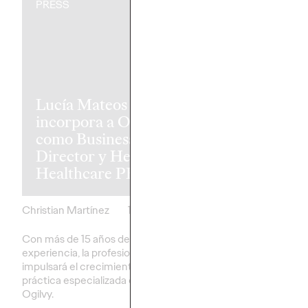
PRESS
PRESS
¿Qué signific
Lucía Mateos se
culer? Uber
incorpora a Ogilvy
convierte la v
como Business
la afición en 
Director y Head of
campaña junt
Healthcare PR
Gavi
Christian Martínez
15/06/2026
Christian Martínez
Con más de 15 años de
La campaña de Ogilvy
experiencia, la profesional
transforma las palabras
impulsará el crecimiento de la
afición en una lona gig
práctica especializada en salud de
esconde 29 camisetas
Ogilvy.
por Gavi en Barcelona.