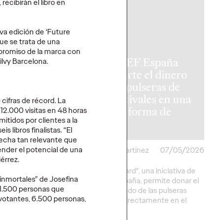
 recibirán el libro en
PRESS
va edición de ‘Future
ue se trata de una
mpromiso de la marca con
UNICEF España
ilvy Barcelona.
ración
convierte el dinero
phoria (HBO
de las pulseras de
al ritmo de
los festivales en una
 cifras de récord. La
 Campbell en
nueva forma de
12.000 visitas en 48 horas
itidos por clientes a la
d
donar
s libros finalistas. “El
 fecha tan relevante que
ender el potencial de una
artínez
11/05/2026
Christian Martínez
07/05/2026
iérrez.
serie original de HBO,
"Cash Forward", una iniciativa de
s inmortales” de Josefina
velada única en la
UNICEF España, permite donar el
 1.500 personas que
parral de Pozuelo de
saldo no usado de las pulseras
 votantes, 6.500 personas,
"cashless" directamente en el
festival.