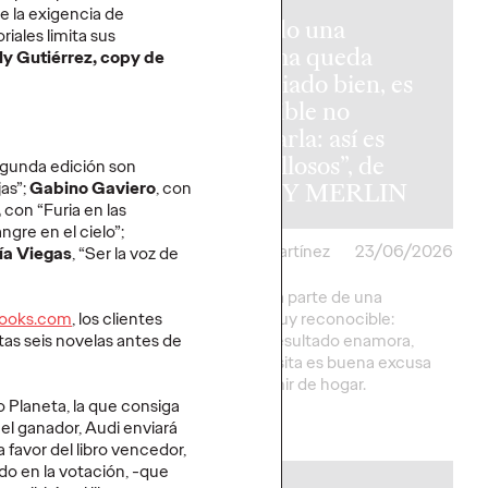
e la exigencia de
Cuando una
riales limita sus
reforma queda
ly Gutiérrez, copy de
M y Ogilvy
demasiado bien, es
 un medio
imposible no
arrar el
enseñarla: así es
o contra el
“Orgullosos”, de
segunda edición son
tivo LGTBIQ+
LEROY MERLIN
jas”;
Gabino Gaviero
, con
,
con “Furia en las
ngre en el cielo”;
artínez
26/06/2026
Christian Martínez
23/06/2026
ía Viegas
, “Ser la voz de
a" pone sobre la
La campaña parte de una
 selecciones del
situación muy reconocible:
books.com
, los clientes
Fútbol persiguen y
cuando el resultado enamora,
stas seis novelas antes de
 los derechos del
cualquier visita es buena excusa
GTBIQ+.
para presumir de hogar.
 Planeta, la que consiga
More
→
el ganador, Audi enviará
 favor del libro vencedor,
ado en la votación, -que