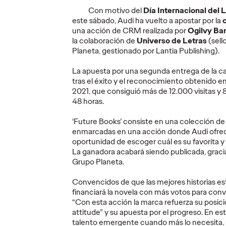
Diego Canhisares se
primer
Con motivo del
Día Internacional del 
incorpora a Ogilvy
gira a
este sábado, Audi ha vuelto a apostar por la
Spain como
perso
una acción de CRM realizada por
Ogilvy Ba
anes
Associate Creative
movili
la colaboración de
Universo de Letras
(sell
os
Director
de la h
Planeta, gestionado por Lantia Publishing).
La apuesta por una segunda entrega de la 
27/07/2026
Christian Martínez
21/07/2026
Christian M
tras el éxito y el reconocimiento obtenido en
2021, que consiguió más de 12.000 visitas y
arios a elegir
Canhisares se incorpora al equipo
La marca a
48 horas.
“team
creativo de la compañía para
Caravelle pa
nteligencia
formar dupla con Leonardo
banda pueda
‘Future Books’ consiste en una colección de
s de sus
Marçal, que promociona a
conciertos s
enmarcadas en una acción donde Audi ofrece
Associate Creative Director.
accesibilida
oportunidad de escoger cuál es su favorita y 
La ganadora acabará siendo publicada, gracia
More
→
More
→
Grupo Planeta.
Convencidos de que las mejores historias est
PRESS
PRESS
financiará la novela con más votos para conve
“Con esta acción la marca refuerza su posic
attitude” y su apuesta por el progreso. En es
talento emergente cuando más lo necesita, a