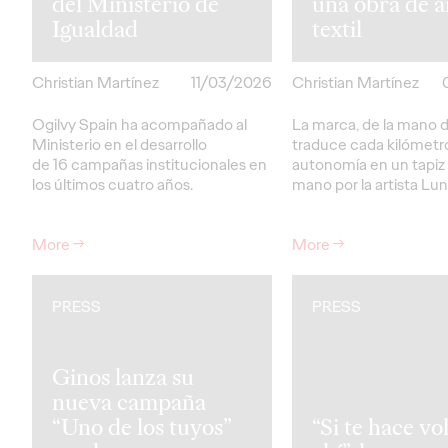
del Ministerio de
una obra de a
Igualdad
textil
Christian Martínez
11/03/2026
Christian Martínez
Ogilvy Spain ha acompañado al
La marca, de la mano d
Ministerio en el desarrollo
traduce cada kilómetr
de 16 campañas institucionales en
autonomía en un tapiz 
los últimos cuatro años.
mano por la artista Lu
More
→
More
→
PRESS
PRESS
Ginos lanza su
nueva campaña
“Uno de los tuyos”
“Si te hace vol