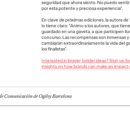
seguridad que ahora siento. No puedo senti
ger las
Barcelona para descubrir códigos
Spain, nace 
por esta potente y preciosa experiencia”.
e el
ocultos con los que podrán ganar
transcender
descuentos.
deportivo.
En clave de próximas ediciones, la autora de 
lo tiene claro: “Animo a los autores, que tie
More
→
More
→
guardado en una gaveta, a que participen il
concurso. Las recompensas son inmensas y m
cambiarán extraordinariamente la vida del g
PRESS
PRESS
los finalistas”.
Interested in bigger, bolder ideas? Sign up f
insights on how brands can make an impact 
 lanza
Las claves para
Mirar 
r", que
construir
cruza
de Comunicación de Ogilvy Barcelona
aceres
reputación en la era
costart
 estilo
de la exposición
DGT l
permanente
“Peat