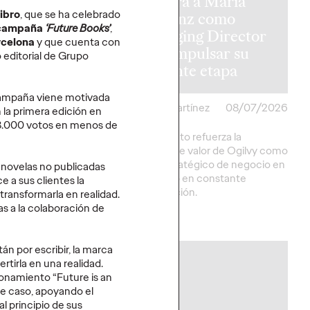
a furgo de
nombra a María
Libro
, que se ha celebrado
daptada para
Herranz como
campaña
‘Future Books’
,
nas con
Managing Director
rcelona
y que cuenta con
dad reducida
para impulsar su
o editorial de Grupo
istoria
siguiente etapa
campaña viene motivada
artínez
16/07/2026
Christian Martínez
08/07/2026
 la primera edición en
 8.000 votos en menos de
dapta un Volkswagen
El movimiento refuerza la
ra que El Langui y su
propuesta de valor de Ogilvy como
n desplazarse a sus
partner estratégico de negocio en
 novelas no publicadas
in barreras de
un mercado en constante
 a sus clientes la
d.
transformación.
transformarla en realidad.
s a la colaboración de
More
→
án por escribir, la marca
PRESS
rtirla en una realidad.
ionamiento “Future is an
te caso, apoyando el
l principio de sus