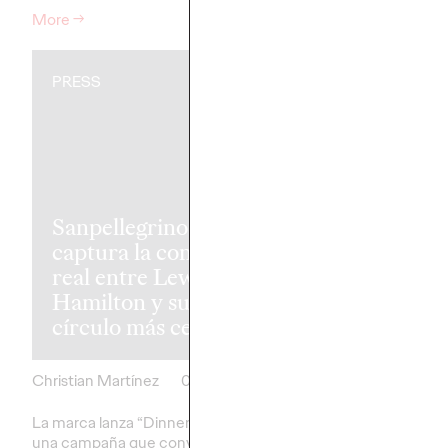
More
→
More
→
PRESS
PRESS
Vaseline verif
Sanpellegrino
que “el roce 
captura la conexión
el cariño” en l
real entre Lewis
maratones co
Hamilton y su
Nipple
círculo más cercano
Sponsorship"
Christian Martínez
04/05/2026
Christian Martínez
La marca lanza “Dinner Dialogues”,
Vaseline lanza en Esp
una campaña que convierte su
campaña que visibiliza