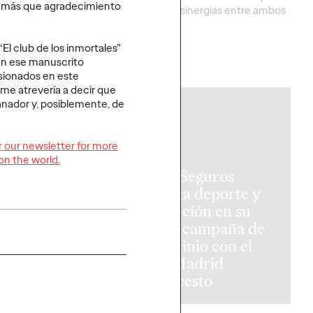
r más que agradecimiento
con el propósito de
aprovechar sinergias entre ambos
 lo puramente
mercados.
“El club de los inmortales”
nen ese manuscrito
More
→
usionados en este
e atrevería a decir que
anador y, posiblemente, de
PRESS
or our newsletter for more
on the world.
Reale Seguros
conecta deporte y
el móvil al
protección en su
r puede
nueva campaña de
e la vida: la
patrocinio con el
anza
Real Madrid
ones”
Baloncesto