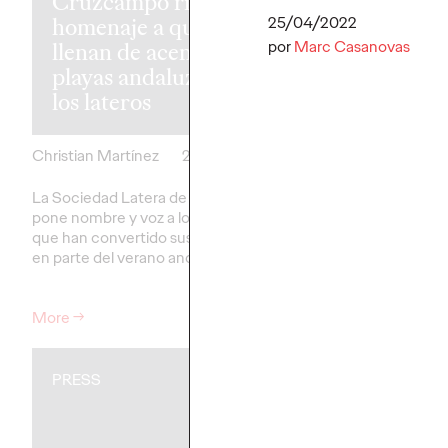
Cruzcampo rinde
Google para
homenaje a quienes
convertir los
25/04/2022
por
Marc Casanovas
llenan de acento las
recuerdos de
playas andaluzas:
verano en im
los lateros
personalizad
Christian Martínez
29/07/2026
Christian Martínez
La Sociedad Latera de Cruzcampo
Vueling invita a los usu
pone nombre y voz a los lateros
entre “team playa” y 
que han convertido sus pregones
ciudad” y a crear con i
en parte del verano andaluz
artificial imanes único
viajes.
More
→
More
→
PRESS
PRESS