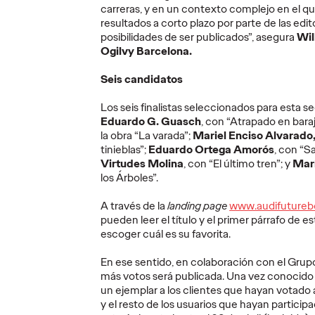
carreras, y en un contexto complejo en el qu
e
Puntúan, comparan
resultados a corto plazo por parte de las edito
y recomiendan: el
posibilidades de ser publicados”, asegura
Wil
de
Ministerio de
COGA
Ogilvy Barcelona.
un
Igualdad convierte
crean
Seis candidatos
0º de
las reseñas de los
para n
etail e
puteros en una
partid
Los seis finalistas seleccionados para esta 
denuncia
colec
Eduardo G. Guasch
, con “Atrapado en bara
la obra “La varada”;
Mariel Enciso Alvarado
tinieblas”;
Eduardo Ortega Amorós
, con “Sa
01/07/2026
Christian Martínez
30/06/2026
Christian M
Virtudes Molina
, con “El último tren”; y
Mar
los Árboles”.
de Ogilvy
La campaña parte de un hallazgo
"Pena Máxim
 3.500
perturbador: La prostitución se ha
mesa que 16
A través de la
landing page
www.audifuture
n una
normalizado tanto que hay
Mundial de 
pueden leer el título y el primer párrafo de e
hombres que reseñan sus
criminalizan
escoger cuál es su favorita.
experiencias.
colectivo L
En ese sentido, en colaboración con el Grupo
More
→
More
→
más votos será publicada. Una vez conocido 
un ejemplar a los clientes que hayan votado a
y el resto de los usuarios que hayan particip