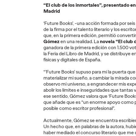
“El club de los inmortales”, presentado en 
More
→
More
→
Madrid
‘Future Books’, -una acción formada por seis
PRESS
PRESS
de la firma por el talento literario y los escr
que, en la primera edición, permitió converti
Gómez
en una realidad.
La
novela “El club 
ganadora de la primera edición con 1.500 vot
la Feria del Libro de Madrid, y se distribuye en
físicas y digitales de España.
ica
Vueling esconde
no hace
códigos de
BamVol
“’Future Books’ supuso para mí la puerta qu
as
descuento en la
identi
materializar mi sueño, a cambiar la mirada c
n "The
leyenda de Sant
Olymp
observo mi universo, a engrandecer mis expec
abolir los límites e inseguridades que tantas
Jordi repartidos
invita
ese sentido, Gómez valora que ‘Future Books’ e
por Barcelona
Juega
que añade que es “un enorme apoyo como p
posible como escritor profesional”.
27/04/2026
Christian Martínez
22/04/2026
Christian M
Actualmente, Gómez se encuentra escribie
Un hecho que, en palabras de la autora, hubi
aña una
La aerolínea invita a leer la leyenda
Este cambio
haber mediado el concurso literario que me dio 
de Sant Jordi en las calles de
colaboració