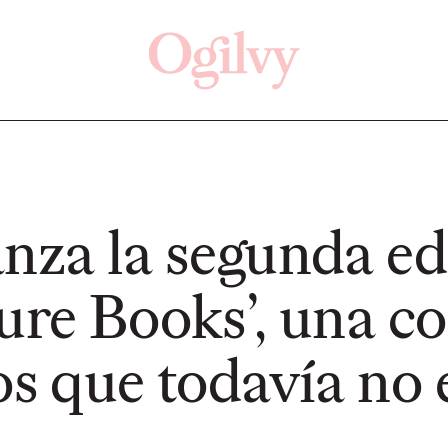
Click here
Off
anza la segunda ed
ure Books’, una c
PRESS
PRESS
os que todavía no 
a con
Volksw