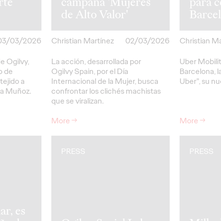
rte
campaña 'Mujeres
para c
de Alto Valor'
Barce
03/03/2026
Christian Martínez
02/03/2026
Christian M
e Ogilvy,
La acción, desarrollada por
Uber Mobilit
o de
Ogilvy Spain, por el Día
Barcelona, l
tejido a
Internacional de la Mujer, busca
Uber”, su n
na Muñoz.
confrontar los clichés machistas
que se viralizan.
More
→
More
→
PRESS
PRESS
ar, es