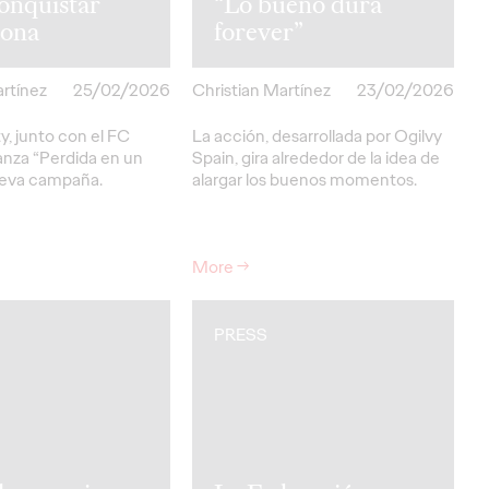
onquistar
“Lo bueno dura
lona
forever”
artínez
25/02/2026
Christian Martínez
23/02/2026
y, junto con el FC
La acción, desarrollada por Ogilvy
anza “Perdida en un
Spain, gira alrededor de la idea de
ueva campaña.
alargar los buenos momentos.
More
→
PRESS