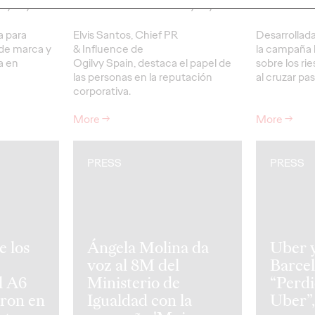
07/04/2026
Christian Martínez
26/03/2026
Christian M
 para
Elvis Santos, Chief PR
Desarrollada
 de marca y
& Influence de
la campaña 
a en
Ogilvy Spain, destaca el papel de
sobre los rie
las personas en la reputación
al cruzar pa
corporativa.
More
→
More
→
PRESS
PRESS
e los
Ángela Molina da
Uber 
voz al 8M del
Barcel
l A6
Ministerio de
“Perdi
tron en
Igualdad con la
Uber”