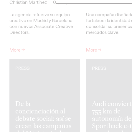
Christian Martínez
09/04/2026
Christian Martínez
La agencia refuerza su equipo
Una campaña diseñada
creativo en Madrid y Barcelona
fortalecer la identidad
con nuevos Associate Creative
consolidar su presenci
Directors.
mercados clave.
More
→
More
→
PRESS
PRESS
De la
Audi conviert
concienciación al
753 km de
debate social: así se
autonomía de
crean las campañas
Sportback e-