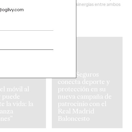
con el propósito de
aprovechar sinergias entre ambos
z@ogilvy.com
 lo puramente
mercados.
More
→
PRESS
Reale Seguros
conecta deporte y
el móvil al
protección en su
r puede
nueva campaña de
e la vida: la
patrocinio con el
anza
Real Madrid
ones”
Baloncesto