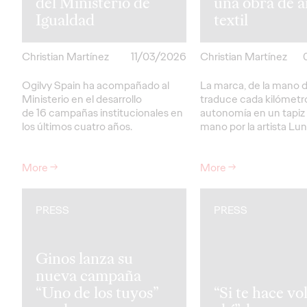
del Ministerio de
una obra de a
Igualdad
textil
Christian Martínez
11/03/2026
Christian Martínez
Ogilvy Spain ha acompañado al
La marca, de la mano d
Ministerio en el desarrollo
traduce cada kilómetr
de 16 campañas institucionales en
autonomía en un tapiz 
los últimos cuatro años.
mano por la artista Lu
More
→
More
→
PRESS
PRESS
Ginos lanza su
nueva campaña
“Uno de los tuyos”
“Si te hace vol