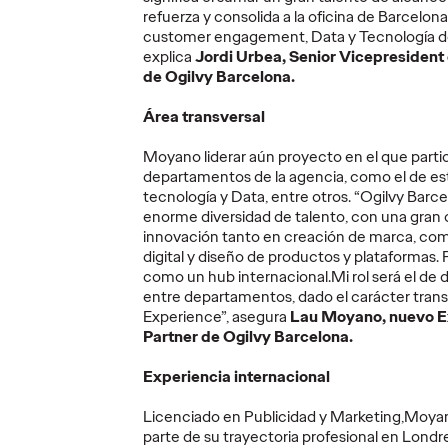
refuerza y consolida a la oficina de Barcelo
e
Puntúan, comparan
customer engagement, Data y Tecnología d
y recomiendan: el
explica
Jordi Urbea, Senior Vicepresident
de
Ministerio de
COGA
de Ogilvy Barcelona.
un
Igualdad convierte
crean
Área transversal
0º de
las reseñas de los
para n
etail e
puteros en una
partid
Moyano liderar aún proyecto en el que partic
denuncia
colec
departamentos de la agencia, como el de estr
tecnología y Data, entre otros. “Ogilvy Bar
enorme diversidad de talento, con una gran 
01/07/2026
Christian Martínez
30/06/2026
Christian M
innovación tanto en creación de marca, co
digital y diseño de productos y plataformas. 
de Ogilvy
La campaña parte de un hallazgo
"Pena Máxim
como un hub internacional.Mi rol será el de 
 3.500
perturbador: La prostitución se ha
mesa que 16
entre departamentos, dado el carácter trans
n una
normalizado tanto que hay
Mundial de 
Experience”, asegura
Lau Moyano, nuevo E
hombres que reseñan sus
criminalizan
Partner de Ogilvy Barcelona.
experiencias.
colectivo L
Experiencia internacional
More
→
More
→
Licenciado en Publicidad y Marketing,Moyan
parte de su trayectoria profesional en Londres