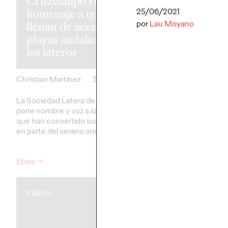
Cruzcampo rinde
Google para
homenaje a quienes
convertir los
25/06/2021
por
Lau Moyano
llenan de acento las
recuerdos de
playas andaluzas:
verano en im
los lateros
personalizad
Christian Martínez
29/07/2026
Christian Martínez
La Sociedad Latera de Cruzcampo
Vueling invita a los usu
pone nombre y voz a los lateros
entre “team playa” y 
que han convertido sus pregones
ciudad” y a crear con i
en parte del verano andaluz
artificial imanes único
viajes.
More
→
More
→
PRESS
PRESS