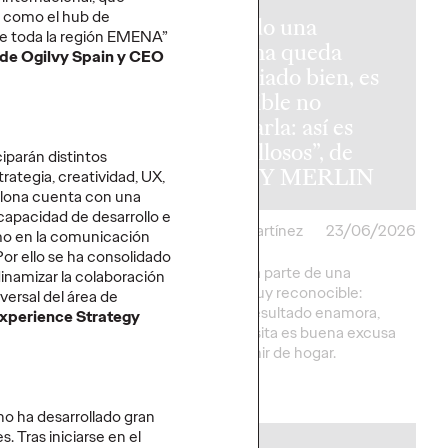
na como el hub de
Cuando una
e toda la región EMENA”
reforma queda
 de Ogilvy Spain y CEO
M y Ogilvy
demasiado bien, es
 un medio
imposible no
arrar el
enseñarla: así es
o contra el
“Orgullosos”, de
iparán distintos
tivo LGTBIQ+
LEROY MERLIN
ategia, creatividad, UX,
celona cuenta con una
capacidad de desarrollo e
artínez
26/06/2026
Christian Martínez
23/06/2026
mo en la comunicación
Por ello se ha consolidado
a" pone sobre la
La campaña parte de una
dinamizar la colaboración
 selecciones del
situación muy reconocible:
versal del área de
Fútbol persiguen y
cuando el resultado enamora,
xperience Strategy
 los derechos del
cualquier visita es buena excusa
GTBIQ+.
para presumir de hogar.
More
→
o ha desarrollado gran
. Tras iniciarse en el