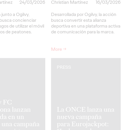
artínez
24/03/2026
Christian Martínez
16/03/2026
 junto a Ogilvy,
Desarrollada por Ogilvy, la acción
busca concienciar
busca convertir esta alianza
sgos de utilizar el móvil
deportiva en una plataforma activa
sos de peatones.
de comunicación para la marca.
More
→
PRESS
y FC
ona lanzan
La ONCE lanza una
da en un
nueva campaña
, una campaña
para Eurojackpot: