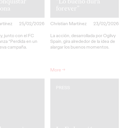
onquistar
“Lo bueno dura
lona
forever”
artínez
25/02/2026
Christian Martínez
23/02/2026
y, junto con el FC
La acción, desarrollada por Ogilvy
anza “Perdida en un
Spain, gira alrededor de la idea de
ueva campaña.
alargar los buenos momentos.
More
→
PRESS