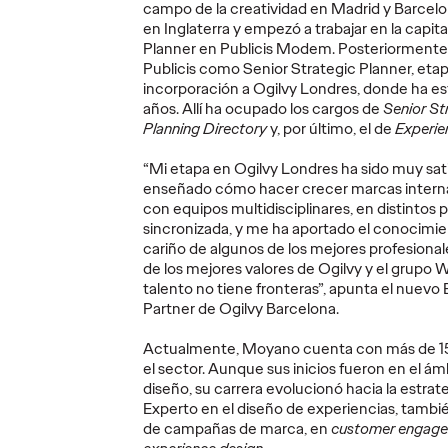
PRESS
PRESS
campo de la creatividad en Madrid y Barcel
en Inglaterra y empezó a trabajar en la capita
Planner en Publicis Modem. Posteriorment
Publicis como Senior Strategic Planner, etap
incorporación a Ogilvy Londres, donde ha es
años. Allí ha ocupado los cargos de
Senior St
a ser
DomiWorld amplía
Planning Directory
y, por último, el de
Experie
su universo creativo
Celeb
“Mi etapa en Ogilvy Londres ha sido muy sat
oz de
con la campaña
de Eu
enseñado cómo hacer crecer marcas interna
una
“DormiNatur
MAX) 
con equipos multidisciplinares, en distintos
o a
gummies Forte +
Naomi
sincronizada, y me ha aportado el conocimien
Spray”
Madri
cariño de algunos de los mejores profesionale
de los mejores valores de Ogilvy y el grupo
talento no tiene fronteras”, apunta el nuevo
11/06/2026
Christian Martínez
19/05/2026
Christian M
Partner de Ogilvy Barcelona.
 Spain
La propuesta creativa de ESTEVE,
Euphoria, la 
Actualmente, Moyano cuenta con más de 15
 de la
desarrollada por Ogilvy Spain,
celebra una 
el sector. Aunque sus inicios fueron en el ámb
ante y
convierte una situación cotidiana
Finca El Cha
diseño, su carrera evolucionó hacia la estrate
 firmadas
en una historia para presentar la
Alarcón.
Experto en el diseño de experiencias, tambi
nueva gama.
de campañas de marca, en
customer engage