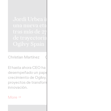
Cómo Vaselin
convirtió un
Jordi Urbea inicia
lanzamiento 
una nueva etapa
producto en 
tras más de 27 años
ecosistema 36
de trayectoria en
experiencia, r
Ogilvy Spain
influencia
Christian Martínez
03/07/2026
Christian Martínez
El hasta ahora CEO ha
La marca, de la mano 
desempeñado un papel clave en el
Spain, reunió a más de
crecimiento de Ogilvy, liderando
personas en Madrid e
proyectos de transformación e
activación.
innovación.
More
→
More
→