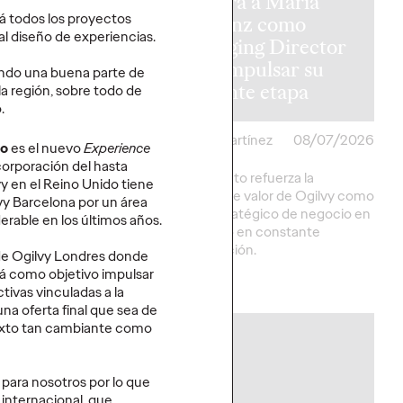
a furgo de
nombra a María
á todos los proyectos
daptada para
Herranz como
al diseño de experiencias.
nas con
Managing Director
dad reducida
para impulsar su
ando una buena parte de
istoria
siguiente etapa
la región, sobre todo de
.
artínez
16/07/2026
Christian Martínez
08/07/2026
no
es el nuevo
Experience
corporación del hasta
dapta un Volkswagen
El movimiento refuerza la
y en el Reino Unido tiene
ra que El Langui y su
propuesta de valor de Ogilvy como
vy Barcelona por un área
n desplazarse a sus
partner estratégico de negocio en
rable en los últimos años.
in barreras de
un mercado en constante
d.
transformación.
de Ogilvy Londres donde
rá como objetivo impulsar
More
→
tivas vinculadas a la
una oferta final que sea de
texto tan cambiante como
PRESS
 para nosotros por lo que
 internacional, que