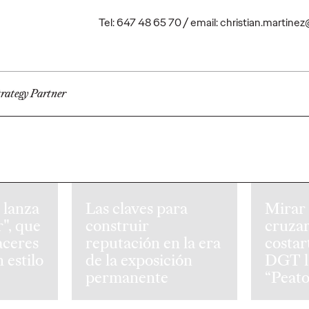
ger las
Barcelona para descubrir códigos
Spain, nace 
Tel: 647 48 65 70 / email: christian.martine
e el
ocultos con los que podrán ganar
transcender
descuentos.
deportivo.
More
→
More
→
rategy Partner
PRESS
PRESS
 lanza
Las claves para
Mirar 
r", que
construir
cruza
aceres
reputación en la era
costart
 estilo
de la exposición
DGT l
permanente
“Peat