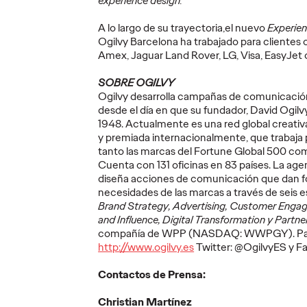
experience design.
More
→
More
→
A lo largo de su trayectoria,el nuevo
Experien
Ogilvy Barcelona ha trabajado para cliente
Amex, Jaguar Land Rover, LG, Visa, EasyJet
PRESS
PRESS
SOBRE OGILVY
Ogilvy desarrolla campañas de comunicació
desde el día en que su fundador, David Ogilvy
1948. Actualmente es una red global creativ
ica
Vueling esconde
y premiada internacionalmente, que trabaja
tanto las marcas del Fortune Global 500 com
no hace
códigos de
BamVol
Cuenta con 131 oficinas en 83 países. La age
as
descuento en la
identi
diseña acciones de comunicación que dan fo
n "The
leyenda de Sant
Olymp
necesidades de las marcas a través de seis e
Jordi repartidos
invita
Brand Strategy, Advertising, Customer Eng
and Influence, Digital Transformation y Partne
por Barcelona
Juega
compañía de WPP (NASDAQ: WWPGY). Para
http://www.ogilvy.es
Twitter: @OgilvyES y 
27/04/2026
Christian Martínez
22/04/2026
Christian M
Contactos de Prensa:
aña una
La aerolínea invita a leer la leyenda
Este cambio
Christian Martínez
de Sant Jordi en las calles de
colaboració