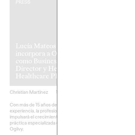
PRESS
PRESS
¿Qué signific
Lucía Mateos se
culer? Uber
incorpora a Ogilvy
convierte la v
como Business
la afición en 
Director y Head of
campaña junt
Healthcare PR
Gavi
Christian Martínez
15/06/2026
Christian Martínez
Con más de 15 años de
La campaña de Ogilvy
experiencia, la profesional
transforma las palabras
impulsará el crecimiento de la
afición en una lona gig
práctica especializada en salud de
esconde 29 camisetas
Ogilvy.
por Gavi en Barcelona.