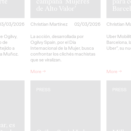
rte
campaña 'Mujeres
para c
de Alto Valor'
Barce
03/03/2026
Christian Martínez
02/03/2026
Christian M
e Ogilvy,
La acción, desarrollada por
Uber Mobilit
o de
Ogilvy Spain, por el Día
Barcelona, l
tejido a
Internacional de la Mujer, busca
Uber”, su n
na Muñoz.
confrontar los clichés machistas
que se viralizan.
More
→
More
→
PRESS
PRESS
ar, es