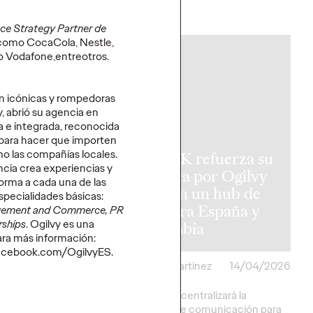
More
→
ce Strategy Partner de
s como CocaCola, Nestle,
 o Vodafone,entreotros.
PRESS
n icónicas y rompedoras
, abrió su agencia en
a e integrada, reconocida
 para hacer que importen
o las compañías locales.
ea, la nueva
KAYAK refuerza su
ncia crea experiencias y
dad de
apuesta por Ogilvy
rma a cada una de las
ia Sports que
PR con un hub de
specialidades básicas:
 a “Vivir como
PR para España y
agement and Commerce, PR
rships
. Ogilvy es una
s”
Colombia
 más información:
Facebook.com/OgilvyES.
artínez
16/04/2026
Christian Martínez
14/04/2026
 de marca, en
La iniciativa centralizará la
n con Ogilvy
estrategia de comunicación para