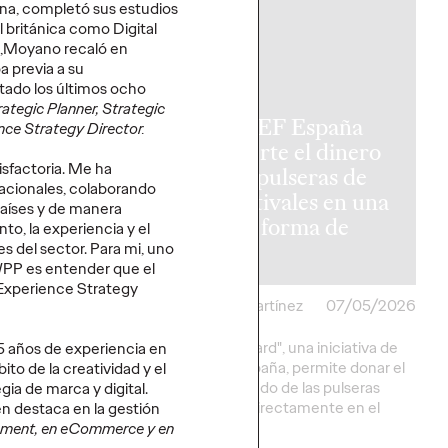
PRESS
ona, completó sus estudios
l británica como Digital
e,Moyano recaló en
a previa a su
tado los últimos ocho
rategic Planner, Strategic
UNICEF España
nce Strategy Director.
ración
convierte el dinero
isfactoria. Me ha
phoria (HBO
de las pulseras de
cionales, colaborando
al ritmo de
los festivales en una
 países y de manera
 Campbell en
nueva forma de
to, la experiencia y el
d
donar
s del sector. Para mi, uno
 WPP es entender que el
 Experience Strategy
artínez
11/05/2026
Christian Martínez
07/05/2026
serie original de HBO,
"Cash Forward", una iniciativa de
 años de experiencia en
velada única en la
UNICEF España, permite donar el
ito de la creatividad y el
parral de Pozuelo de
saldo no usado de las pulseras
gia de marca y digital.
"cashless" directamente en el
én destaca en la gestión
festival.
ment, en eCommerce y en