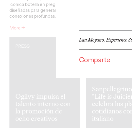
icónica botella en preguntas
la importancia de prote
diseñadas para generar
zonas sensibles durant
conexiones profundas.
ejercicio.
More
→
More
→
Lau Moyano, Experience St
PRESS
PRESS
Comparte
Sanpellegrino
Ogilvy impulsa el
“Life is Juicie
talento interno con
celebra los pl
la promoción de
cotidianos con
ocho creativos
italiano