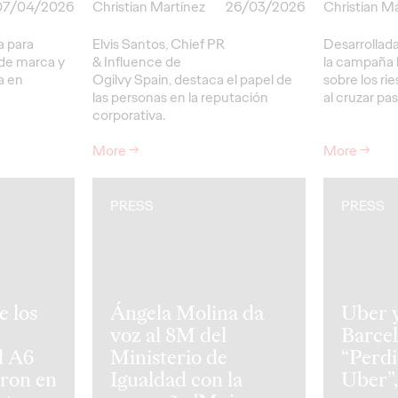
07/04/2026
Christian Martínez
26/03/2026
Christian M
 para
Elvis Santos, Chief PR
Desarrollada
 de marca y
& Influence de
la campaña 
a en
Ogilvy Spain, destaca el papel de
sobre los rie
las personas en la reputación
al cruzar pa
corporativa.
More
→
More
→
PRESS
PRESS
e los
Ángela Molina da
Uber 
voz al 8M del
Barcel
l A6
Ministerio de
“Perdi
tron en
Igualdad con la
Uber”