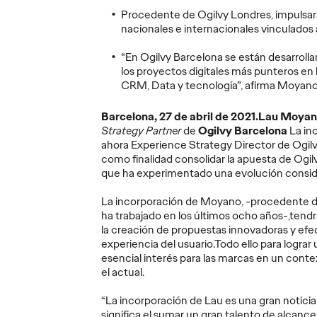
Diego Canhisares se
primer
Procedente de Ogilvy Londres, impulsar
incorpora a Ogilvy
gira a
nacionales e internacionales vinculados 
Spain como
perso
anes
Associate Creative
movili
“En Ogilvy Barcelona se están desarroll
os
Director
de la h
los proyectos digitales más punteros en 
CRM, Data y tecnología”, afirma Moyano
27/07/2026
Christian Martínez
21/07/2026
Christian M
Barcelona, 27 de abril de 2021.Lau Moya
Strategy Partner
de
Ogilvy Barcelona
La in
arios a elegir
Canhisares se incorpora al equipo
La marca a
ahora Experience Strategy Director de Ogilv
“team
creativo de la compañía para
Caravelle pa
como finalidad consolidar la apuesta de Ogil
nteligencia
formar dupla con Leonardo
banda pueda
que ha experimentado una evolución conside
s de sus
Marçal, que promociona a
conciertos s
Associate Creative Director.
accesibilida
La incorporación de Moyano, -procedente 
ha trabajado en los últimos ocho años-,tend
More
→
More
→
la creación de propuestas innovadoras y efec
experiencia del usuario.Todo ello para lograr 
esencial interés para las marcas en un con
PRESS
PRESS
el actual.
“La incorporación de Lau es una gran noticia
significa el sumar un gran talento de alcance