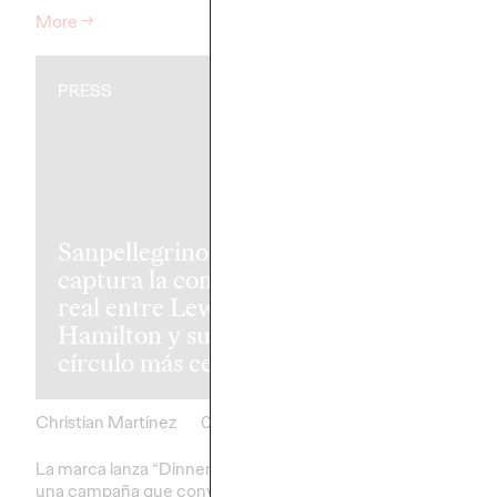
More
→
More
→
PRESS
PRESS
Vaseline verif
Sanpellegrino
que “el roce 
captura la conexión
el cariño” en l
real entre Lewis
maratones co
Hamilton y su
Nipple
círculo más cercano
Sponsorship"
Christian Martínez
04/05/2026
Christian Martínez
La marca lanza “Dinner Dialogues”,
Vaseline lanza en Esp
una campaña que convierte su
campaña que visibiliza