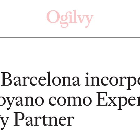
Click here
Off
 Barcelona incorp
yano como Exper
PRESS
PRESS
gy Partner
a con
Volksw