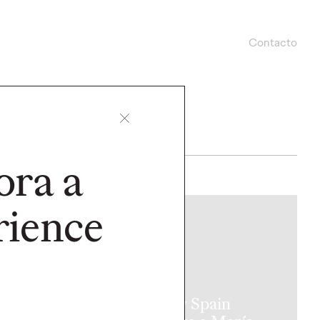
Contacto
ora a
ience
PRESS
agen crea la
Ogilvy Spain