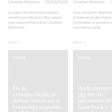
Christian Martínez
09/04/2026
Christian Martínez
La agencia refuerza su equipo
Una campaña diseñada
creativo en Madrid y Barcelona
fortalecer la identidad
con nuevos Associate Creative
consolidar su presenci
Directors.
mercados clave.
More
→
More
→
PRESS
PRESS
De la
Audi conviert
concienciación al
753 km de
debate social: así se
autonomía de
crean las campañas
Sportback e-