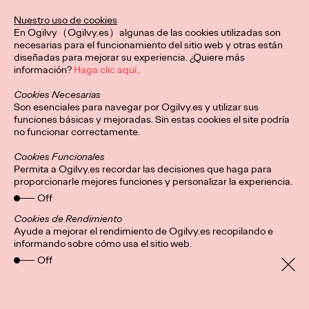
De la mano de Ogilvy Spain, esta identidad visual redefine el
Nuestro uso de cookies
karate a nivel global, conectando con nuevas audiencias y
En Ogilvy（Ogilvy.es）algunas de las cookies utilizadas son
honrando su legado.
necesarias para el funcionamiento del sitio web y otras están
More
→
diseñadas para mejorar su experiencia. ¿Quiere más
información?
Haga clic aquí。
Cookies Necesarias
PRESS
Son esenciales para navegar por Ogilvy.es y utilizar sus
Central Lechera
funciones básicas y mejoradas. Sin estas cookies el site podría
no funcionar correctamente.
Asturiana presenta su
Cookies Funcionales
mayor “innovación”:
Permita a Ogilvy.es recordar las decisiones que haga para
proporcionarle mejores funciones y personalizar la experiencia.
seguir haciendo
Off
productos naturales y
Cookies de Rendimiento
Ayude a mejorar el rendimiento de Ogilvy.es recopilando e
informando sobre cómo usa el sitio web.
sin aditivos artificiales
Off
Christian Martínez
20/01/2026