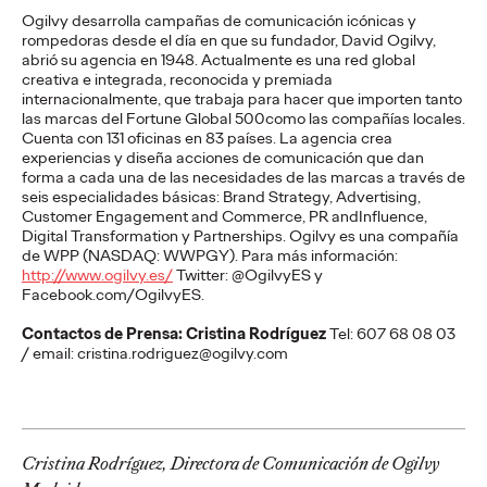
viajes.
Ogilvy desarrolla campañas de comunicación icónicas y
More
→
rompedoras desde el día en que su fundador, David Ogilvy,
abrió su agencia en 1948. Actualmente es una red global
creativa e integrada, reconocida y premiada
PRESS
internacionalmente, que trabaja para hacer que importen tanto
las marcas del Fortune Global 500como las compañías locales.
Diego Canhisares se
Cuenta con 131 oficinas en 83 países. La agencia crea
experiencias y diseña acciones de comunicación que dan
incorpora a Ogilvy
forma a cada una de las necesidades de las marcas a través de
seis especialidades básicas: Brand Strategy, Advertising,
Spain como Associate
Customer Engagement and Commerce, PR andInfluence,
Digital Transformation y Partnerships. Ogilvy es una compañía
de WPP (NASDAQ: WWPGY). Para más información:
Creative Director
http://www.ogilvy.es/
Twitter: @OgilvyES y
Facebook.com/OgilvyES.
Contactos de Prensa:
Cristina Rodríguez
Tel: 607 68 08 03
Christian Martínez
21/07/2026
/ email: cristina.rodriguez@ogilvy.com
Canhisares se incorpora al equipo creativo de la compañía
para formar dupla con Leonardo Marçal, que promociona a
Associate Creative Director.
More
→
Cristina Rodríguez, Directora de Comunicación de Ogilvy