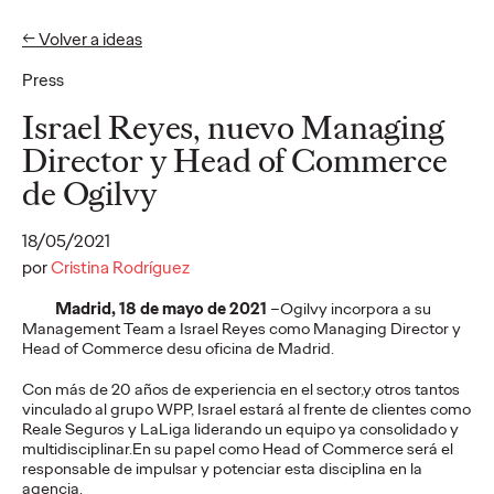
← Volver a ideas
Press
Ideas
Israel Reyes, nuevo Managing
Director y Head of Commerce
de Ogilvy
PRESS
Cruzcampo rinde
18/05/2021
homenaje a quienes
por
Cristina Rodríguez
llenan de acento las
Madrid, 18 de mayo de 2021
–Ogilvy incorpora a su
Management Team a Israel Reyes como Managing Director y
playas andaluzas: los
Head of Commerce desu oficina de Madrid.
lateros
Con más de 20 años de experiencia en el sector,y otros tantos
vinculado al grupo WPP, Israel estará al frente de clientes como
Reale Seguros y LaLiga liderando un equipo ya consolidado y
multidisciplinar.En su papel como Head of Commerce será el
Christian Martínez
29/07/2026
responsable de impulsar y potenciar esta disciplina en la
agencia.