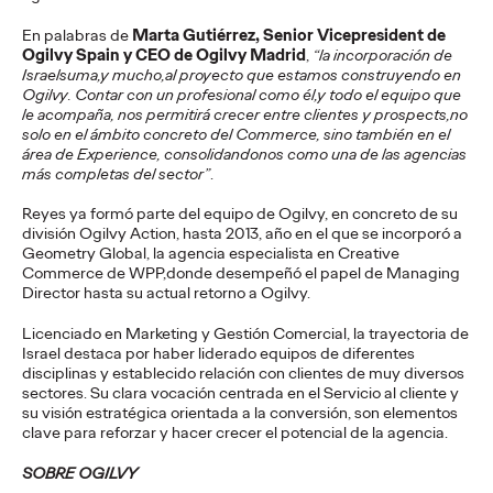
La Sociedad Latera de Cruzcampo pone nombre y voz a los
lateros que han convertido sus pregones en parte del verano
En palabras de
Marta Gutiérrez, Senior Vicepresident de
andaluz
Ogilvy Spain y CEO de Ogilvy Madrid
,
“la incorporación de
Israelsuma,y mucho,al proyecto que estamos construyendo en
More
→
Ogilvy. Contar con un profesional como él,y todo el equipo que
le acompaña, nos permitirá crecer entre clientes y prospects,no
solo en el ámbito concreto del Commerce, sino también en el
PRESS
área de Experience, consolidandonos como una de las agencias
Vueling se alía con
más completas del sector”
.
Google para convertir
Reyes ya formó parte del equipo de Ogilvy, en concreto de su
división Ogilvy Action, hasta 2013, año en el que se incorporó a
los recuerdos de
Geometry Global, la agencia especialista en Creative
Commerce de WPP,donde desempeñó el papel de Managing
Director hasta su actual retorno a Ogilvy.
verano en imanes
Licenciado en Marketing y Gestión Comercial, la trayectoria de
personalizados
Israel destaca por haber liderado equipos de diferentes
disciplinas y establecido relación con clientes de muy diversos
sectores. Su clara vocación centrada en el Servicio al cliente y
su visión estratégica orientada a la conversión, son elementos
Christian Martínez
27/07/2026
clave para reforzar y hacer crecer el potencial de la agencia.
Vueling invita a los usuarios a elegir entre “team playa” y “team
SOBRE OGILVY
ciudad” y a crear con inteligencia artificial imanes únicos de sus