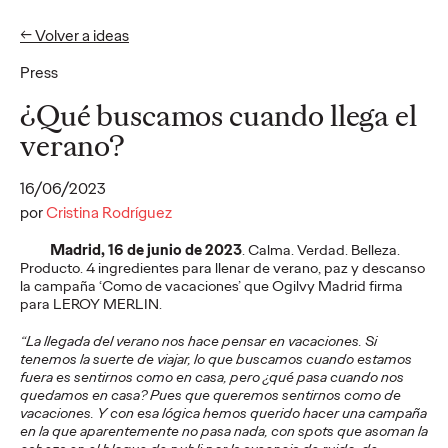
← Volver a ideas
Press
Ideas
¿Qué buscamos cuando llega el
verano?
PRESS
16/06/2023
Cruzcampo rinde
por
Cristina Rodríguez
homenaje a quienes
Madrid, 16 de junio de 2023
. Calma. Verdad. Belleza.
Producto. 4 ingredientes para llenar de verano, paz y descanso
llenan de acento las
la campaña ‘Como de vacaciones’ que Ogilvy Madrid firma
para LEROY MERLIN.
playas andaluzas: los
“La llegada del verano nos hace pensar en vacaciones. Si
lateros
tenemos la suerte de viajar, lo que buscamos cuando estamos
fuera es sentirnos como en casa, pero ¿qué pasa cuando nos
quedamos en casa? Pues que queremos sentirnos como de
vacaciones. Y con esa lógica hemos
querido hacer
una campaña
Christian Martínez
29/07/2026
en la que aparentemente no pasa nada, con spots que asoman la