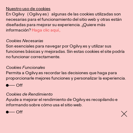
De la mano de Ogilvy Spain, esta identidad visual redefine el
Nuestro uso de cookies
karate a nivel global, conectando con nuevas audiencias y
En Ogilvy（Ogilvy.es）algunas de las cookies utilizadas son
honrando su legado.
necesarias para el funcionamiento del sitio web y otras están
More
→
diseñadas para mejorar su experiencia. ¿Quiere más
información?
Haga clic aquí。
Cookies Necesarias
PRESS
Son esenciales para navegar por Ogilvy.es y utilizar sus
Central Lechera
funciones básicas y mejoradas. Sin estas cookies el site podría
no funcionar correctamente.
Asturiana presenta su
Cookies Funcionales
mayor “innovación”:
Permita a Ogilvy.es recordar las decisiones que haga para
proporcionarle mejores funciones y personalizar la experiencia.
seguir haciendo
Off
productos naturales y
Cookies de Rendimiento
Ayude a mejorar el rendimiento de Ogilvy.es recopilando e
informando sobre cómo usa el sitio web.
sin aditivos artificiales
Off
Christian Martínez
20/01/2026