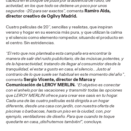
cabeza en el bloque de publi por la ausencia de ruido, de
La Sociedad Latera de Cruzcampo pone nombre y voz a los
actividad, en los que todo se detiene un poco por unos
lateros que han convertido sus pregones en parte del verano
segundos -20 para ser exactos”,
comenta
Ramiro Alda,
andaluz
director creativo de Ogilvy Madrid.
More
→
Cuatro películas de 20’’, sencillas y realistas, que inspiran
verano y hogar en su esencia más pura, y que utilizan la calma
y el silencio como elemento rompedor, situando el producto en
PRESS
el centro. Sin estridencias.
Vueling se alía con
“El reto que nos planteaba esta campaña era encontrar la
Google para convertir
manera de salir del ruido publicitario, de las músicas potentes, y
de la hiperactividad, tratando de llegar al consumidor desde la
los recuerdos de
tranquilidad, el estar a gusto en casa, el silencio... Justo al
contrario de lo que suele ser habitual en este momento del añ
o
",
verano en imanes
comenta
Sergio Vicente, director de Marca y
Comunicació
n de LEROY MERLIN
.
“El objetivo es conectar
personalizados
con el anhelo por las vacaciones y transmitir todas las opciones
que LEROY MERLIN ofrece para crear ese oasis en tu hogar.
Cada una de las cuatro películas está dirigida a un hogar
diferente, desde una casa con jardín, con nuestra oferta de
piscinas o barbacoas, hasta un piso en la ciudad, con, por
Christian Martínez
27/07/2026
ejemplo, ventiladores de diseño. Para que cuando te toque
Vueling invita a los usuarios a elegir entre “team playa” y “team
quedarte en casa, ¡disfrutemos también!",
concluye.
ciudad” y a crear con inteligencia artificial imanes únicos de sus