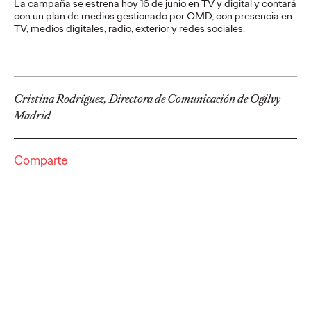
viajes.
La campaña se estrena hoy 16 de junio en TV y digital y contará
con un plan de medios gestionado por OMD, con presencia en
More
→
TV, medios digitales, radio, exterior y redes sociales.
PRESS
Diego Canhisares se
Cristina Rodríguez, Directora de Comunicación de Ogilvy
incorpora a Ogilvy
Madrid
Spain como Associate
Comparte
Creative Director
Christian Martínez
21/07/2026
Canhisares se incorpora al equipo creativo de la compañía
para formar dupla con Leonardo Marçal, que promociona a
Associate Creative Director.
More
→