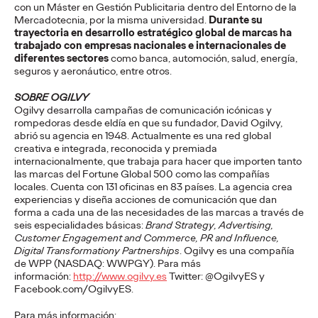
viajes.
con un Máster en Gestión Publicitaria dentro del Entorno de la
Mercadotecnia, por la misma universidad.
Durante su
More
→
trayectoria en desarrollo estratégico global de marcas ha
trabajado con empresas nacionales e internacionales de
diferentes sectores
como banca, automoción, salud, energía,
PRESS
seguros y aeronáutico, entre otros.
Diego Canhisares se
SOBRE OGILVY
Ogilvy desarrolla campañas de comunicación icónicas y
incorpora a Ogilvy
rompedoras desde eldía en que su fundador, David Ogilvy,
abrió su agencia en 1948. Actualmente es una red global
Spain como Associate
creativa e integrada, reconocida y premiada
internacionalmente, que trabaja para hacer que importen tanto
Creative Director
las marcas del Fortune Global 500 como las compañías
locales. Cuenta con 131 oficinas en 83 países. La agencia crea
experiencias y diseña acciones de comunicación que dan
forma a cada una de las necesidades de las marcas a través de
Christian Martínez
21/07/2026
seis especialidades básicas:
Brand Strategy, Advertising,
Customer Engagement and Commerce, PR and Influence,
Canhisares se incorpora al equipo creativo de la compañía
Digital Transformationy Partnerships
. Ogilvy es una compañía
para formar dupla con Leonardo Marçal, que promociona a
de WPP (NASDAQ: WWPGY). Para más
Associate Creative Director.
información:
http://www.ogilvy.es
Twitter: @OgilvyES y
More
→
Facebook.com/OgilvyES.
Para más información: