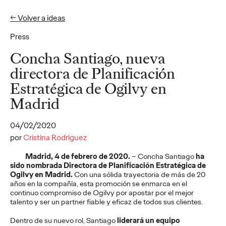
← Volver a ideas
Press
Ideas
Concha Santiago, nueva
directora de Planificación
Estratégica de Ogilvy en
PRESS
Cruzcampo rinde
Madrid
homenaje a quienes
04/02/2020
llenan de acento las
por
Cristina Rodríguez
Madrid, 4 de febrero de 2020.
– Concha Santiago
ha
playas andaluzas: los
sido nombrada Directora de Planificación Estratégica de
Ogilvy en Madrid.
Con una sólida trayectoria de más de 20
lateros
años en la compañía, esta promoción se enmarca en el
continuo compromiso de Ogilvy por apostar por el mejor
talento y ser un partner fiable y eficaz de todos sus clientes.
Christian Martínez
29/07/2026
Dentro de su nuevo rol, Santiago
liderará un equipo