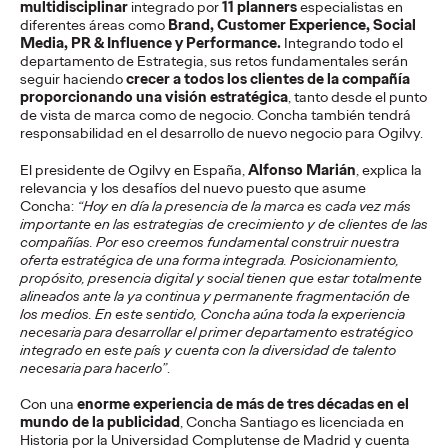
multidisciplinar
integrado por
11 planners
especialistas en
La Sociedad Latera de Cruzcampo pone nombre y voz a los
diferentes áreas como
Brand, Customer Experience, Social
lateros que han convertido sus pregones en parte del verano
Media, PR & Influence y Performance.
Integrando todo el
andaluz
departamento de Estrategia, sus retos fundamentales serán
More
→
seguir haciendo
crecer a todos los clientes de la compañía
proporcionando una visión estratégica
, tanto desde el punto
de vista de marca como de negocio. Concha también tendrá
PRESS
responsabilidad en el desarrollo de nuevo negocio para Ogilvy.
Vueling se alía con
El presidente de Ogilvy en España,
Alfonso Marián
, explica la
relevancia y los desafíos del nuevo puesto que asume
Google para convertir
Concha:
“Hoy en día la presencia de la marca es cada vez más
importante en las estrategias de crecimiento y de clientes de las
los recuerdos de
compañías. Por eso creemos fundamental construir nuestra
oferta estratégica de una forma integrada. Posicionamiento,
verano en imanes
propósito, presencia digital y social tienen que estar totalmente
alineados ante la ya continua y permanente fragmentación de
personalizados
los medios. En este sentido, Concha aúna toda la experiencia
necesaria para desarrollar el primer departamento estratégico
integrado en este país y cuenta con la diversidad de talento
necesaria para hacerlo”
.
Christian Martínez
27/07/2026
Con una
enorme experiencia de más de tres décadas en el
Vueling invita a los usuarios a elegir entre “team playa” y “team
mundo de la publicidad
, Concha Santiago es licenciada en
ciudad” y a crear con inteligencia artificial imanes únicos de sus
Historia por la Universidad Complutense de Madrid y cuenta