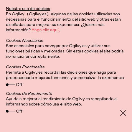
De la mano de Ogilvy Spain, esta identidad visual redefine el
Nuestro uso de cookies
karate a nivel global, conectando con nuevas audiencias y
En Ogilvy（Ogilvy.es）algunas de las cookies utilizadas son
honrando su legado.
necesarias para el funcionamiento del sitio web y otras están
More
→
diseñadas para mejorar su experiencia. ¿Quiere más
información?
Haga clic aquí。
Cookies Necesarias
PRESS
Son esenciales para navegar por Ogilvy.es y utilizar sus
Central Lechera
funciones básicas y mejoradas. Sin estas cookies el site podría
no funcionar correctamente.
Asturiana presenta su
Cookies Funcionales
mayor “innovación”:
Permita a Ogilvy.es recordar las decisiones que haga para
proporcionarle mejores funciones y personalizar la experiencia.
seguir haciendo
Off
productos naturales y
Cookies de Rendimiento
Ayude a mejorar el rendimiento de Ogilvy.es recopilando e
informando sobre cómo usa el sitio web.
sin aditivos artificiales
Off
Christian Martínez
20/01/2026