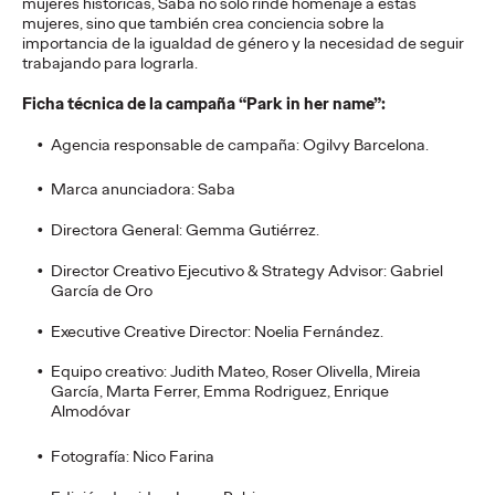
mujeres históricas, Saba no solo rinde homenaje a estas
PRESS
mujeres, sino que también crea conciencia sobre la
Volkswagen crea la
importancia de la igualdad de género y la necesidad de seguir
trabajando para lograrla.
primera furgo de gira
Ficha técnica de la campaña “Park in her name”:
adaptada para
Agencia responsable de campaña: Ogilvy Barcelona.
personas con
Marca anunciadora: Saba
movilidad reducida de
Directora General: Gemma Gutiérrez.
la historia
Director Creativo Ejecutivo & Strategy Advisor: Gabriel
García de Oro
Executive Creative Director: Noelia Fernández.
Christian Martínez
16/07/2026
Equipo creativo: Judith Mateo, Roser Olivella, Mireia
La marca adapta un Volkswagen Caravelle para que El Langui
García, Marta Ferrer, Emma Rodriguez, Enrique
y su banda puedan desplazarse a sus conciertos sin barreras
Almodóvar
de accesibilidad.
More
→
Fotografía: Nico Farina