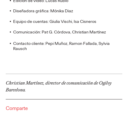
Edición de video: Lucas Rubio
PRESS
Ogilvy Spain nombra a
Diseñadora gráfica: Mónika Diaz
María Herranz como
Equipo de cuentas: Giulia Vischi, Isa Cisneros
Comunicación: Pat G. Córdova, Christian Martínez
Managing Director
para impulsar su
Contacto cliente: Pepi Muñoz, Ramon Fallada, Sylvia
Rausch
siguiente etapa
Christian Martínez
08/07/2026
Christian Martínez, director de comunicación de Ogilvy
El movimiento refuerza la propuesta de valor de Ogilvy como
Barcelona.
partner estratégico de negocio en un mercado en constante
transformación.
More
→
Comparte
PRESS