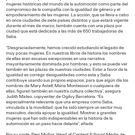
La Sociedad Latera de Cruzcampo pone nombre y voz a los
mujeres históricas del mundo de la automoción como parte del
lateros que han convertido sus pregones en parte del verano
compromiso de la compañía con la igualdad de género y el
andaluz
empoderamiento de las mujeres. La acción, que se lleva a cabo
en once ciudades de siete países distintos y que estará vigente
More
→
durante el mes de marzo, también cuenta con una plaza por
ciudad que está dedicada a las más de 650 trabajadoras de
Saba.
PRESS
Vueling se alía con
“Desgraciadamente, hemos crecido estudiando el legado de
muy pocas mujeres. En nuestros libros de historia los nombres
Google para convertir
de ellas eran escasas excepciones en una narrativa
mayoritariamente dominada por hombres, y esto se puede ver
los recuerdos de
también en las plazas de nuestras ciudades. Estar a favor de la
igualdad es corregir desigualdades como esta y Saba
contribuye usando sus propios espacios, para que algún día los
verano en imanes
nombres de Mary Astell, Maria Montessori o cualquiera de
ellas, figuren también en nuestra cultura colectiva”, asegura
personalizados
Judith Mateo, copywriter de Ogilvy Barcelona. “Es
especialmente relevante que una empresa como Saba,
vinculada a la movilidad, que ha sido siempre un sector muy
masculino, decida apoyar la igualdad. Mostrar a grandes
Christian Martínez
27/07/2026
mujeres que han sido indispensables en la historia de la
automoción es un paso hacia delante”, añade.
Vueling invita a los usuarios a elegir entre “team playa” y “team
ciudad” y a crear con inteligencia artificial imanes únicos de sus
Por su parte, Pepi Muñoz, Head of Content & Social Media de