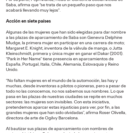
viajes.
Saba, afirma que “se trata de un pequeño paso que nos
More
→
acabará llevando muy lejos".
Acción en siete países
PRESS
Algunas de las mujeres que han sido elegidas para dar nombre
Diego Canhisares se
a las plazas de aparcamiento de Saba son Genevra Delphine
Mudge, la primera mujer en participar en una carrera de moto;
incorpora a Ogilvy
Margaret E. Knight, inventora de la válvula de manga, o Jutta
Kleinschmidt, primera y única mujer en ganar el Dakar (2001).
Spain como Associate
“Park in Her Name” tiene presencia en aparcamientos de
España, Portugal, Italia, Chile, Alemania, Eslovaquia y Reino
Unido.
Creative Director
“No faltan mujeres en el mundo de la automoción, las hay y
muchas, desde inventoras a pilotos o pioneras, pero a pesar de
todo no las conocemos, no nos sabemos sus nombres. Lo que
Christian Martínez
21/07/2026
pasa en las plazas de nuestras ciudades se repite en muchos
Canhisares se incorpora al equipo creativo de la compañía
sectores: las mujeres son invisibles. Con esta iniciativa,
para formar dupla con Leonardo Marçal, que promociona a
pretendemos aparcar estas injusticias para ver, por fin, a las
Associate Creative Director.
grandes mujeres que han sido olvidadas”, afirma Roser Olivella,
directora de arte de Ogilvy Barcelona.
More
→
Al bautizar sus plazas de aparcamiento con nombres de