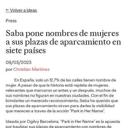
← Volver a ideas
Press
Ideas
Saba pone nombres de mujeres
a sus plazas de aparcamiento en
siete países
PRESS
Cruzcampo rinde
09/03/2023
homenaje a quienes
por
Christian Martínez
llenan de acento las
En España, solo un 12,7% de las calles tienen nombre de
mujer. A pesar de que la historia está repleta de mujeres
playas andaluzas: los
relevantes que marcaron un antes y un después, muchos de
sus nombres no figuran en nuestras ciudades. Con el fin de
lateros
brindarles un merecido reconocimiento, Saba ha querido que
sus plazas de aparcamiento sirvan para darles la visibilidad
que merecen a traves de la acción “Park in Her Name”.
Christian Martínez
29/07/2026
Ideada por Ogilvy Barcelona, “Park in Her Name” es la apuesta
por bautizar sus plazas de aparcamiento con nombres de