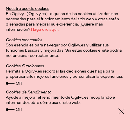
De la mano de Ogilvy Spain, esta identidad visual redefine el
Nuestro uso de cookies
karate a nivel global, conectando con nuevas audiencias y
En Ogilvy（Ogilvy.es）algunas de las cookies utilizadas son
honrando su legado.
necesarias para el funcionamiento del sitio web y otras están
More
→
diseñadas para mejorar su experiencia. ¿Quiere más
información?
Haga clic aquí。
Cookies Necesarias
PRESS
Son esenciales para navegar por Ogilvy.es y utilizar sus
Central Lechera
funciones básicas y mejoradas. Sin estas cookies el site podría
no funcionar correctamente.
Asturiana presenta su
Cookies Funcionales
mayor “innovación”:
Permita a Ogilvy.es recordar las decisiones que haga para
proporcionarle mejores funciones y personalizar la experiencia.
seguir haciendo
Off
productos naturales y
Cookies de Rendimiento
Ayude a mejorar el rendimiento de Ogilvy.es recopilando e
informando sobre cómo usa el sitio web.
sin aditivos artificiales
Off
Christian Martínez
20/01/2026