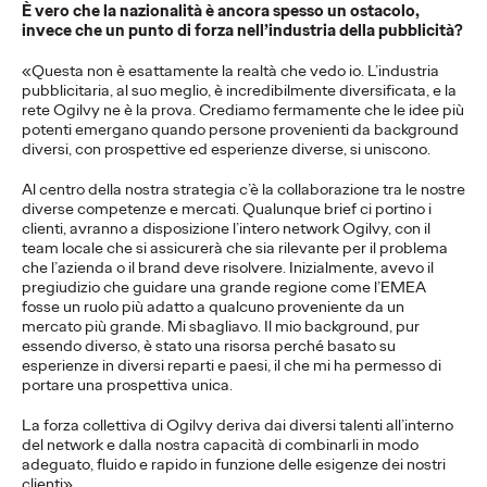
Press Team
07/01/2026
È vero che la nazionalità è ancora spesso un ostacolo,
invece che un punto di forza nell’industria della pubblicità?
Trentino Marketing torna in TV per salutare l’arrivo delle
Olimpiadi e Paralimpiadi Invernali Milano-Cortina 2026
«Questa non è esattamente la realtà che vedo io. L’industria
More
→
pubblicitaria, al suo meglio, è incredibilmente diversificata, e la
rete Ogilvy ne è la prova. Crediamo fermamente che le idee più
potenti emergano quando persone provenienti da background
diversi, con prospettive ed esperienze diverse, si uniscono.
COMUNICATI STAMPA
La nuova campagna di
Al centro della nostra strategia c’è la collaborazione tra le nostre
diverse competenze e mercati. Qualunque brief ci portino i
EMERGENCY e
clienti, avranno a disposizione l’intero network Ogilvy, con il
team locale che si assicurerà che sia rilevante per il problema
Ogilvy per chi fa
che l’azienda o il brand deve risolvere. Inizialmente, avevo il
pregiudizio che guidare una grande regione come l’EMEA
sentire la sua voce
fosse un ruolo più adatto a qualcuno proveniente da un
mercato più grande. Mi sbagliavo. Il mio background, pur
contro la guerra.
essendo diverso, è stato una risorsa perché basato su
esperienze in diversi reparti e paesi, il che mi ha permesso di
portare una prospettiva unica.
Press Team
29/12/2025
La forza collettiva di Ogilvy deriva dai diversi talenti all’interno
del network e dalla nostra capacità di combinarli in modo
Irresponsabili Una campagna per inaugurare il 2026 nel segno
adeguato, fluido e rapido in funzione delle esigenze dei nostri
della partecipazione e della pace
clienti».