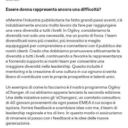
More
→
Essere donna rappresenta ancora una difficoltà?
«Mentre l’industria pubblicitaria ha fatto grandi passi avanti, c’è
COMUNICATI STAMPA
indubbiamente ancora molto lavoro da fare per raggiungere
una vera diversità a tutti i livelli. In Ogilvy, consideriamo la
Ogilvy rafforza la
diversità non solo una necessità, ma un punto di forza. I team
diversificati sono più creativi, più innovativi e meglio
leadership Social &
equipaggiati per comprendere e connettersi con il pubblico dei
nostri clienti. Credo che dobbiamo promuovere attivamente la
Influence EMEA con
diversità a tutti i livelli, continuando a favorire la rappresentanza
e fornendo supporto ai nostri team per consentire una
tre nomine chiave.
maggiore diversità nella leadership. Questo include il
mentoring e la creazione di una cultura in cui ognuno si senta
libero di contribuire con le proprie prospettive e talenti unici.
Press Team
05/12/2025
Un esempio di come lo facciamo è il nostro programma Ogilvy
xChanger, di cui abbiamo appena lanciato la seconda edizione.
Imogen Coles nominata Head of Influence, EMEA; Rachel
Una delle iniziative sono gli ‘xChangers’, un comitato consultivo
Porter Head of Influence Strategy, EMEA;
…
di 40 giovani provenienti da ogni paese EMEA il cui scopo è
ispirare, fornire feedback e scambiare idee con me, il team di
More
→
leadership regionale e tra di loro. In questo modo ci assicuriamo
di rimanere al passo con i feedback e le idee delle nuove
generazioni».
LEGGI