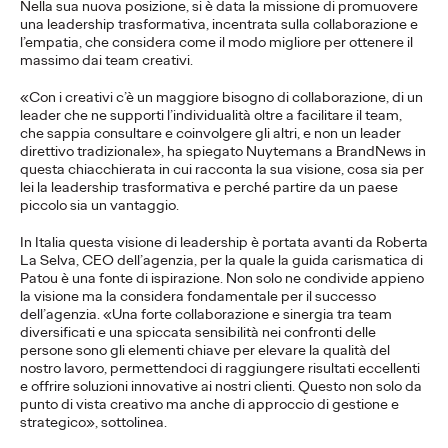
Nella sua nuova posizione, si è data la missione di promuovere
della campagna.
una leadership trasformativa, incentrata sulla collaborazione e
l’empatia, che considera come il modo migliore per ottenere il
massimo dai team creativi.
Press Team
20/05/2026
«Con i creativi c’è un maggiore bisogno di collaborazione, di un
leader che ne supporti l’individualità oltre a facilitare il team,
La campagna per il brand, firmata Ogilvy,trasforma l’estate
che sappia consultare e coinvolgere gli altri, e non un leader
mediterranea in uno stato mentale senza tempo.
direttivo tradizionale», ha spiegato Nuytemans a BrandNews in
questa chiacchierata in cui racconta la sua visione, cosa sia per
More
→
lei la leadership trasformativa e perché partire da un paese
piccolo sia un vantaggio.
COMUNICATI STAMPA
In Italia questa visione di leadership è portata avanti da Roberta
La Selva, CEO dell’agenzia, per la quale la guida carismatica di
Patou è una fonte di ispirazione. Non solo ne condivide appieno
la visione ma la considera fondamentale per il successo
Il Trentino insieme a
dell’agenzia. «Una forte collaborazione e sinergia tra team
diversificati e una spiccata sensibilità nei confronti delle
Ogilvy si prepara ad
persone sono gli elementi chiave per elevare la qualità del
nostro lavoro, permettendoci di raggiungere risultati eccellenti
accogliere il mondo.
e offrire soluzioni innovative ai nostri clienti. Questo non solo da
punto di vista creativo ma anche di approccio di gestione e
strategico», sottolinea.