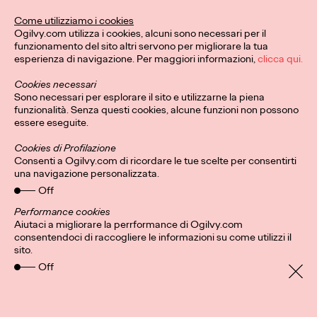
Questo Natale, Ogilvy e
Come utilizziamo i cookies
Ogilvy.com utilizza i cookies, alcuni sono necessari per il
Stroili invitano a dare
funzionamento del sito altri servono per migliorare la tua
esperienza di navigazione. Per maggiori informazioni,
clicca qui.
forma alle emozioni e
Cookies necessari
celebrare i legami più
Sono necessari per esplorare il sito e utilizzarne la piena
funzionalità. Senza questi cookies, alcune funzioni non possono
preziosi.
essere eseguite.
Cookies di Profilazione
Consenti a Ogilvy.com di ricordare le tue scelte per consentirti
una navigazione personalizzata.
Press Team
10/12/2024
Off
Ogilvy firma la nuova campagna natalizia di Stroili che celebra
il legame prezioso tra emozioni e gioielli.
Performance cookies
Aiutaci a migliorare la perrformance di Ogilvy.com
More
→
consentendoci di raccogliere le informazioni su come utilizzi il
sito.
Off
LEGGI
Patou Nuytemans: