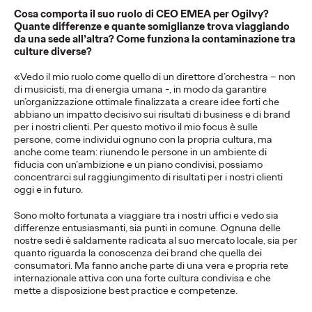
Una ricerca per
Cosa comporta il suo ruolo di CEO EMEA per Ogilvy?
Quante differenze e quante somiglianze trova viaggiando
da una sede all’altra? Come funziona la contaminazione tra
trasformare
culture diverse?
l'informazione in
«Vedo il mio ruolo come quello di un direttore d’orchestra – non
di musicisti, ma di energia umana -, in modo da garantire
fiducia.
un’organizzazione ottimale finalizzata a creare idee forti che
abbiano un impatto decisivo sui risultati di business e di brand
per i nostri clienti. Per questo motivo il mio focus è sulle
persone, come individui ognuno con la propria cultura, ma
Data Analytics e Strategy Team
25/11/2025
anche come team: riunendo le persone in un ambiente di
fiducia con un’ambizione e un piano condivisi, possiamo
In occasione della giornata internazionale per l'eliminazione
concentrarci sul raggiungimento di risultati per i nostri clienti
della violenza contro le donne, Ogilvy pubblica una ricerca sui
oggi e in futuro.
CAV e sul numero 1522.
More
→
Sono molto fortunata a viaggiare tra i nostri uffici e vedo sia
differenze entusiasmanti, sia punti in comune. Ognuna delle
nostre sedi è saldamente radicata al suo mercato locale, sia per
quanto riguarda la conoscenza dei brand che quella dei
LEGGI
consumatori. Ma fanno anche parte di una vera e propria rete
internazionale attiva con una forte cultura condivisa e che
mette a disposizione best practice e competenze.