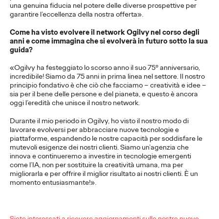
una genuina fiducia nel potere delle diverse prospettive per
garantire l’eccellenza della nostra offerta».
Press Team
13/11/2025
Come ha visto evolvere il network Ogilvy nel corso degli
anni e come immagina che si evolverà in futuro sotto la sua
"Fast against reflux" a global consumer healthcare campaign.
guida?
More
→
«Ogilvy ha festeggiato lo scorso anno il suo 75° anniversario,
incredibile! Siamo da 75 anni in prima linea nel settore. Il nostro
principio fondativo è che ciò che facciamo – creatività e idee –
LEGGI
sia per il bene delle persone e del pianeta, e questo è ancora
oggi l’eredità che unisce il nostro network.
Durante il mio periodo in Ogilvy, ho visto il nostro modo di
lavorare evolversi per abbracciare nuove tecnologie e
piattaforme, espandendo le nostre capacità per soddisfare le
OZ Spot - Report n.5
mutevoli esigenze dei nostri clienti. Siamo un’agenzia che
innova e continueremo a investire in tecnologie emergenti
"Money Wise"
come l’IA, non per sostituire la creatività umana, ma per
migliorarla e per offrire il miglior risultato ai nostri clienti. È un
momento entusiasmante!».
OZ Team
12/11/2025
Come la Gen Z naviga soldi e risparmi.
Siete interessati a ricevere aggiornamenti sulle nostre nuove