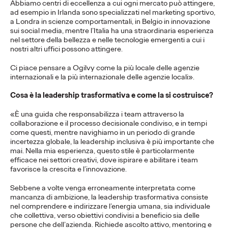
Abbiamo centri di eccellenza a cui ogni mercato può attingere,
ad esempio in Irlanda sono specializzati nel marketing sportivo,
Earning a Place in
a Londra in scienze comportamentali, in Belgio in innovazione
sui social media, mentre l’Italia ha una straordinaria esperienza
Culture.
nel settore della bellezza e nelle tecnologie emergenti a cui i
nostri altri uffici possono attingere.
Ci piace pensare a Ogilvy come la più locale delle agenzie
Press Team
21/11/2025
internazionali e la più internazionale delle agenzie locali».
Ogilvy Italy builds brands people welcome in.
Cosa è la leadership trasformativa e come la si costruisce?
More
→
«È una guida che responsabilizza i team attraverso la
collaborazione e il processo decisionale condiviso, e in tempi
COMUNICATI STAMPA
come questi, mentre navighiamo in un periodo di grande
incertezza globale, la leadership inclusiva è più importante che
Ogilvy Italy launches
mai. Nella mia esperienza, questo stile è particolarmente
efficace nei settori creativi, dove ispirare e abilitare i team
Alfasigma’s first
favorisce la crescita e l’innovazione.
international consumer
Sebbene a volte venga erroneamente interpretata come
mancanza di ambizione, la leadership trasformativa consiste
campaign for Esoxx
nel comprendere e indirizzare l’energia umana, sia individuale
che collettiva, verso obiettivi condivisi a beneficio sia delle
One.
persone che dell’azienda. Richiede ascolto attivo, mentoring e