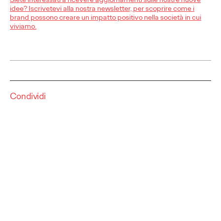
More
→
idee? Iscrivetevi alla nostra newsletter, per scoprire come i
brand possono creare un impatto positivo nella società in cui
viviamo.
COMUNICATI STAMPA
Ogilvy nomina Paulo
Gonzalez Content
Condividi
Creative Director.
Press Team
27/10/2025
Una figura strategica per potenziare il social storytelling.
More
→
COMUNICATI STAMPA