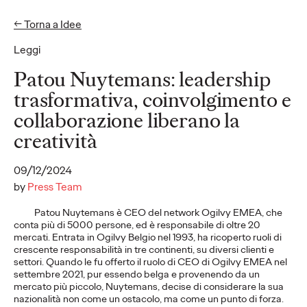
← Torna a Idee
EN
IT
Leggi
Idee
Patou Nuytemans: leadership
trasformativa, coinvolgimento e
collaborazione liberano la
COMUNICATI STAMPA
“A Timeless Summer"
creatività
la campagna che
09/12/2024
inaugura la
by
Press Team
Patou Nuytemans è CEO del network Ogilvy EMEA, che
collaborazione tra
conta più di 5000 persone, ed è responsabile di oltre 20
mercati. Entrata in Ogilvy Belgio nel 1993, ha ricoperto ruoli di
Ogilvy e Stefanel,
crescente responsabilità in tre continenti, su diversi clienti e
settori. Quando le fu offerto il ruolo di CEO di Ogilvy EMEA nel
@vita_____lenta
settembre 2021, pur essendo belga e provenendo da un
mercato più piccolo, Nuytemans, decise di considerare la sua
partner d'eccezione
nazionalità non come un ostacolo, ma come un punto di forza.