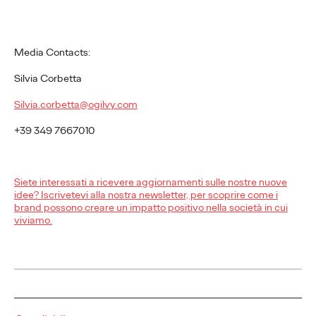
Una ricerca per
trasformare
Media Contacts:
l'informazione in
Silvia Corbetta
fiducia.
Silvia.corbetta@ogilvy.com
+39 349 7667010
Data Analytics e Strategy Team
25/11/2025
In occasione della giornata internazionale per l'eliminazione
Siete interessati a ricevere aggiornamenti sulle nostre nuove
della violenza contro le donne, Ogilvy pubblica una ricerca sui
idee? Iscrivetevi alla nostra newsletter, per scoprire come i
CAV e sul numero 1522.
brand possono creare un impatto positivo nella società in cui
More
→
viviamo.
LEGGI