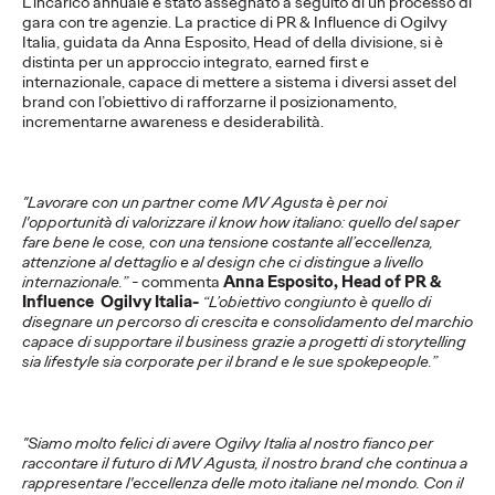
L’incarico annuale è stato assegnato a seguito di un processo di
della campagna.
gara con tre agenzie. La practice di PR & Influence di Ogilvy
Italia, guidata da Anna Esposito, Head of della divisione, si è
distinta per un approccio integrato, earned first e
internazionale, capace di mettere a sistema i diversi asset del
Press Team
20/05/2026
brand con l’obiettivo di rafforzarne il posizionamento,
incrementarne awareness e desiderabilità.
La campagna per il brand, firmata Ogilvy,trasforma l’estate
mediterranea in uno stato mentale senza tempo.
More
→
"Lavorare con un partner come MV Agusta è per noi
l'opportunità di valorizzare il know how italiano: quello del saper
fare bene le cose, con una tensione costante all’eccellenza,
COMUNICATI STAMPA
attenzione al dettaglio e al design che ci distingue a livello
internazionale.” -
commenta
Anna Esposito, Head of PR &
Influence Ogilvy
Italia-
“L’obiettivo congiunto è quello di
disegnare un percorso di crescita e consolidamento del marchio
Il Trentino insieme a
capace di supportare il business grazie a progetti di storytelling
sia lifestyle sia corporate per il brand e le sue spokepeople.”
Ogilvy si prepara ad
accogliere il mondo.
"Siamo molto felici di avere Ogilvy Italia al nostro fianco per
raccontare il futuro di MV Agusta, il nostro brand che continua a
rappresentare l'eccellenza delle moto italiane nel mondo. Con il