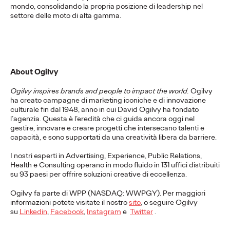
mondo, consolidando la propria posizione di leadership nel
More
→
settore delle moto di alta gamma.
COMUNICATI STAMPA
Ogilvy rafforza la
About Ogilvy
leadership Social &
Ogilvy inspires brands and people to impact the world.
Ogilvy
Influence EMEA con
ha creato campagne di marketing iconiche e di innovazione
culturale fin dal 1948, anno in cui David Ogilvy ha fondato
tre nomine chiave.
l’agenzia. Questa è l’eredità che ci guida ancora oggi nel
gestire, innovare e creare progetti che intersecano talenti e
capacità, e sono supportati da una creatività libera da barriere.
Press Team
05/12/2025
I nostri esperti in Advertising, Experience, Public Relations,
Health e Consulting operano in modo fluido in 131 uffici distribuiti
Imogen Coles nominata Head of Influence, EMEA; Rachel
su 93 paesi per offrire soluzioni creative di eccellenza.
Porter Head of Influence Strategy, EMEA;
…
Ogilvy fa parte di WPP (NASDAQ: WWPGY). Per maggiori
More
→
informazioni potete visitate il nostro
sito
, o seguire Ogilvy
su
Linkedin
,
Facebook
,
Instagram
e
Twitter
.
LEGGI