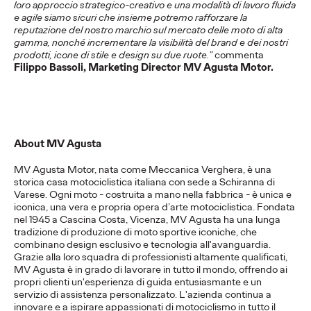
Press Team
07/01/2026
loro approccio strategico-creativo e una modalità di lavoro fluida
e agile siamo sicuri che insieme potremo rafforzare la
Trentino Marketing torna in TV per salutare l’arrivo delle
reputazione del nostro marchio sul mercato delle moto di alta
Olimpiadi e Paralimpiadi Invernali Milano-Cortina 2026
gamma, nonché incrementare la visibilità del brand e dei nostri
prodotti, icone di stile e design su due ruote.”
commenta
More
→
Filippo Bassoli, Marketing Director MV Agusta Motor.
COMUNICATI STAMPA
La nuova campagna di
EMERGENCY e
About MV Agusta
Ogilvy per chi fa
MV Agusta Motor, nata come Meccanica Verghera, è una
storica casa motociclistica italiana con sede a Schiranna di
sentire la sua voce
Varese. Ogni moto - costruita a mano nella fabbrica - è unica e
iconica, una vera e propria opera d’arte motociclistica. Fondata
nel 1945 a Cascina Costa, Vicenza, MV Agusta ha una lunga
contro la guerra.
tradizione di produzione di moto sportive iconiche, che
combinano design esclusivo e tecnologia all'avanguardia.
Grazie alla loro squadra di professionisti altamente qualificati,
MV Agusta è in grado di lavorare in tutto il mondo, offrendo ai
Press Team
29/12/2025
propri clienti un'esperienza di guida entusiasmante e un
Irresponsabili Una campagna per inaugurare il 2026 nel segno
servizio di assistenza personalizzato. L'azienda continua a
della partecipazione e della pace
innovare e a ispirare appassionati di motociclismo in tutto il