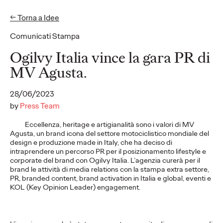
← Torna a Idee
EN
IT
Comunicati Stampa
Idee
Ogilvy Italia vince la gara PR di
MV Agusta.
COMUNICATI STAMPA
28/06/2023
“A Timeless Summer"
by
Press Team
la campagna che
Eccellenza, heritage e artigianalità sono i valori di MV
Agusta, un brand icona del settore motociclistico mondiale del
inaugura la
design e produzione made in Italy, che ha deciso di
intraprendere un percorso PR per il posizionamento lifestyle e
collaborazione tra
corporate del brand con Ogilvy Italia. L’agenzia curerà per il
brand le attività di media relations con la stampa extra settore,
Ogilvy e Stefanel,
PR, branded content, brand activation in Italia e global, eventi e
KOL (Key Opinion Leader) engagement.
@vita_____lenta
partner d'eccezione