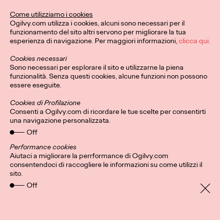
Questo Natale, Ogilvy e
Come utilizziamo i cookies
Ogilvy.com utilizza i cookies, alcuni sono necessari per il
Stroili invitano a dare
funzionamento del sito altri servono per migliorare la tua
esperienza di navigazione. Per maggiori informazioni,
clicca qui.
forma alle emozioni e
Cookies necessari
celebrare i legami più
Sono necessari per esplorare il sito e utilizzarne la piena
funzionalità. Senza questi cookies, alcune funzioni non possono
preziosi.
essere eseguite.
Cookies di Profilazione
Consenti a Ogilvy.com di ricordare le tue scelte per consentirti
una navigazione personalizzata.
Press Team
10/12/2024
Off
Ogilvy firma la nuova campagna natalizia di Stroili che celebra
il legame prezioso tra emozioni e gioielli.
Performance cookies
Aiutaci a migliorare la perrformance di Ogilvy.com
More
→
consentendoci di raccogliere le informazioni su come utilizzi il
sito.
Off
LEGGI
Patou Nuytemans: