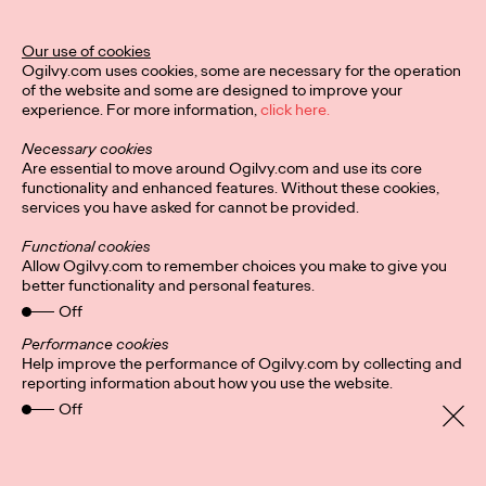
Nella sua nuova posizione, si è data la missione di promuovere
una leadership trasformativa, incentrata sulla collaborazione e
l’empatia, che considera come il modo migliore per ottenere il
Our use of cookies
massimo dai team creativi.
Ogilvy.com uses cookies, some are necessary for the operation
of the website and some are designed to improve your
«Con i creativi c’è un maggiore bisogno di collaborazione, di un
experience. For more information,
click here.
leader che ne supporti l’individualità oltre a facilitare il team,
che sappia consultare e coinvolgere gli altri, e non un leader
Necessary cookies
direttivo tradizionale», ha spiegato Nuytemans a BrandNews in
Are essential to move around Ogilvy.com and use its core
questa chiacchierata in cui racconta la sua visione, cosa sia per
functionality and enhanced features. Without these cookies,
lei la leadership trasformativa e perché partire da un paese
services you have asked for cannot be provided.
piccolo sia un vantaggio.
Functional cookies
In Italia questa visione di leadership è portata avanti da Roberta
Allow Ogilvy.com to remember choices you make to give you
La Selva, CEO dell’agenzia, per la quale la guida carismatica di
better functionality and personal features.
Patou è una fonte di ispirazione. Non solo ne condivide appieno
Off
la visione ma la considera fondamentale per il successo
dell’agenzia. «Una forte collaborazione e sinergia tra team
Performance cookies
diversificati e una spiccata sensibilità nei confronti delle
Help improve the performance of Ogilvy.com by collecting and
persone sono gli elementi chiave per elevare la qualità del
reporting information about how you use the website.
nostro lavoro, permettendoci di raggiungere risultati eccellenti
Off
e offrire soluzioni innovative ai nostri clienti. Questo non solo da
punto di vista creativo ma anche di approccio di gestione e
strategico», sottolinea.