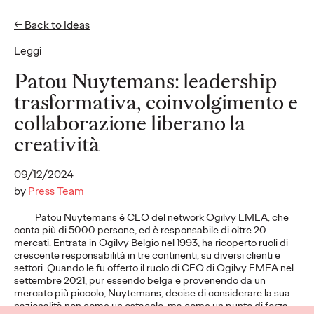
← Back to Ideas
EN
IT
Leggi
Patou Nuytemans: leadership
trasformativa, coinvolgimento e
collaborazione liberano la
Privacy Policy
Subscribe
Connect
Cookies
creatività
Location
Accessibility
Ogilvy Italy Policies
09/12/2024
by
Press Team
Patou Nuytemans è CEO del network Ogilvy EMEA, che
conta più di 5000 persone, ed è responsabile di oltre 20
mercati. Entrata in Ogilvy Belgio nel 1993, ha ricoperto ruoli di
crescente responsabilità in tre continenti, su diversi clienti e
settori. Quando le fu offerto il ruolo di CEO di Ogilvy EMEA nel
settembre 2021, pur essendo belga e provenendo da un
mercato più piccolo, Nuytemans, decise di considerare la sua
nazionalità non come un ostacolo, ma come un punto di forza.