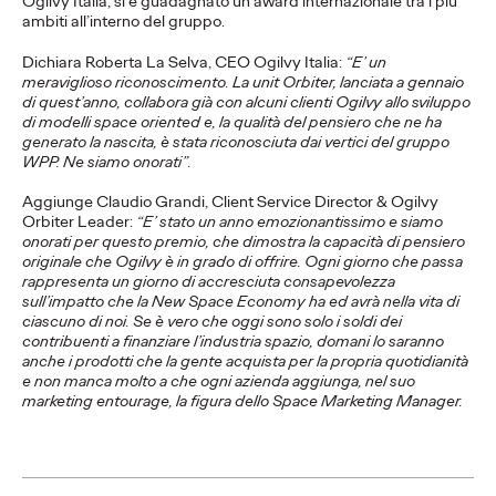
Ogilvy Italia, si è guadagnato un award internazionale tra i più
della campagna.
ambiti all’interno del gruppo.
Dichiara Roberta La Selva, CEO Ogilvy Italia:
“E’ un
meraviglioso riconoscimento. La unit Orbiter, lanciata a gennaio
Press Team
20/05/2026
di quest’anno, collabora già con alcuni clienti Ogilvy allo sviluppo
di modelli space oriented e, la qualità del pensiero che ne ha
La campagna per il brand, firmata Ogilvy,trasforma l’estate
generato la nascita, è stata riconosciuta dai vertici del gruppo
mediterranea in uno stato mentale senza tempo.
WPP. Ne siamo onorati”.
More
→
Aggiunge Claudio Grandi, Client Service Director & Ogilvy
Orbiter Leader:
“E’ stato un anno emozionantissimo e siamo
onorati per questo premio, che dimostra la capacità di pensiero
COMUNICATI STAMPA
originale che Ogilvy è in grado di offrire. Ogni giorno che passa
rappresenta un giorno di accresciuta consapevolezza
sull’impatto che la New Space Economy ha ed avrà nella vita di
ciascuno di noi. Se è vero che oggi sono solo i soldi dei
Il Trentino insieme a
contribuenti a finanziare l’industria spazio, domani lo saranno
anche i prodotti che la gente acquista per la propria quotidianità
Ogilvy si prepara ad
e non manca molto a che ogni azienda aggiunga, nel suo
marketing entourage, la figura dello Space Marketing Manager.
accogliere il mondo.