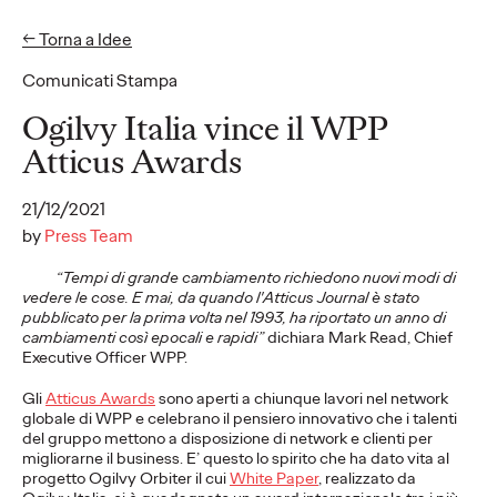
← Torna a Idee
EN
IT
Comunicati Stampa
Idee
Ogilvy Italia vince il WPP
Atticus Awards
COMUNICATI STAMPA
21/12/2021
“A Timeless Summer"
by
Press Team
la campagna che
“Tempi di grande cambiamento richiedono nuovi modi di
vedere le cose. E mai, da quando l'Atticus Journal è stato
inaugura la
pubblicato per la prima volta nel 1993, ha riportato un anno di
cambiamenti così epocali e rapidi”
dichiara Mark Read, Chief
collaborazione tra
Executive Officer WPP.
Ogilvy e Stefanel,
Gli
Atticus Awards
sono aperti a chiunque lavori nel network
globale di WPP e celebrano il pensiero innovativo che i talenti
@vita_____lenta
del gruppo mettono a disposizione di network e clienti per
migliorarne il business. E’ questo lo spirito che ha dato vita al
partner d'eccezione
progetto Ogilvy Orbiter il cui
White Paper
, realizzato da