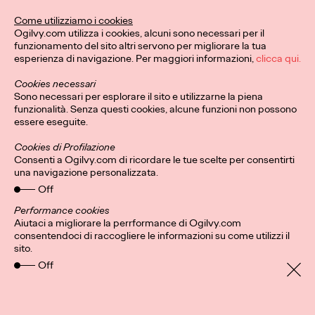
Questo Natale, Ogilvy e
Come utilizziamo i cookies
Ogilvy.com utilizza i cookies, alcuni sono necessari per il
Stroili invitano a dare
funzionamento del sito altri servono per migliorare la tua
esperienza di navigazione. Per maggiori informazioni,
clicca qui.
forma alle emozioni e
Cookies necessari
celebrare i legami più
Sono necessari per esplorare il sito e utilizzarne la piena
funzionalità. Senza questi cookies, alcune funzioni non possono
preziosi.
essere eseguite.
Cookies di Profilazione
Consenti a Ogilvy.com di ricordare le tue scelte per consentirti
una navigazione personalizzata.
Press Team
10/12/2024
Off
Ogilvy firma la nuova campagna natalizia di Stroili che celebra
il legame prezioso tra emozioni e gioielli.
Performance cookies
Aiutaci a migliorare la perrformance di Ogilvy.com
More
→
consentendoci di raccogliere le informazioni su come utilizzi il
sito.
Off
LEGGI
Patou Nuytemans: