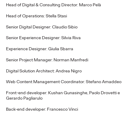
Head of Digital & Consulting Director: Marco Pelà
More
→
Head of Operations: Stella Stasi
COMUNICATI STAMPA
Senior Digital Designer: Claudio Sibio
Ogilvy rafforza la
Senior Experience Designer: Silvia Riva
leadership Social &
Experience Designer: Giulia Sbarra
Influence EMEA con
Senior Project Manager: Norman Manfredi
tre nomine chiave.
Digital Solution Architect: Andrea Nigro
Web Content Management Coordinator: Stefano Amaddeo
Press Team
05/12/2025
Front-end developer: Kushan Gunasinghe, Paolo Drovetti e
Gerardo Pagliarulo
Imogen Coles nominata Head of Influence, EMEA; Rachel
Porter Head of Influence Strategy, EMEA;
…
Back-end developer: Francesco Vinci
More
→
LEGGI