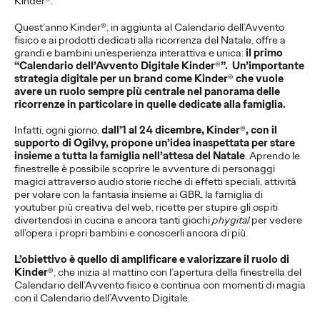
Kinder®.
della campagna.
Quest’anno Kinder®, in aggiunta al Calendario dell’Avvento
fisico e ai prodotti dedicati alla ricorrenza del Natale, offre a
grandi e bambini un’esperienza interattiva e unica:
il primo
Press Team
20/05/2026
“Calendario dell’Avvento Digitale Kinder
®
”. Un’importante
strategia digitale per un brand come Kinder
®
che vuole
La campagna per il brand, firmata Ogilvy,trasforma l’estate
avere un ruolo sempre più centrale nel panorama delle
mediterranea in uno stato mentale senza tempo.
ricorrenze in particolare in quelle dedicate alla famiglia.
More
→
Infatti, ogni giorno,
dall’1 al 24 dicembre, Kinder
®
, con il
supporto di Ogilvy, propone un’idea inaspettata per stare
insieme a tutta la famiglia nell’attesa del Natale
. Aprendo le
COMUNICATI STAMPA
finestrelle è possibile scoprire le avventure di personaggi
magici attraverso audio storie ricche di effetti speciali, attività
per volare con la fantasia insieme ai GBR, la famiglia di
youtuber più creativa del web, ricette per stupire gli ospiti
Il Trentino insieme a
divertendosi in cucina e ancora tanti giochi
phygital
per vedere
all’opera i propri bambini e conoscerli ancora di più.
Ogilvy si prepara ad
L’obiettivo è quello di amplificare e valorizzare il ruolo di
accogliere il mondo.
Kinder
®, che inizia al mattino con l’apertura della finestrella del
Calendario dell’Avvento fisico e continua con momenti di magia
con il Calendario dell’Avvento Digitale.