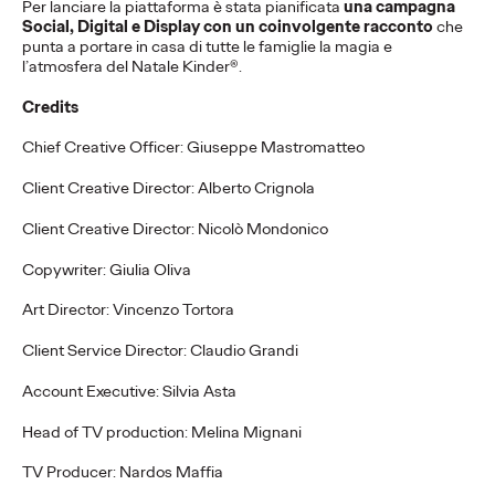
Press Team
07/01/2026
Per lanciare la piattaforma è stata pianificata
una campagna
Social, Digital e Display con un coinvolgente racconto
che
Trentino Marketing torna in TV per salutare l’arrivo delle
punta a portare in casa di tutte le famiglie la magia e
Olimpiadi e Paralimpiadi Invernali Milano-Cortina 2026
l’atmosfera del Natale Kinder®.
More
→
Credits
Chief Creative Officer: Giuseppe Mastromatteo
COMUNICATI STAMPA
La nuova campagna di
Client Creative Director: Alberto Crignola
EMERGENCY e
Client Creative Director: Nicolò Mondonico
Ogilvy per chi fa
Copywriter: Giulia Oliva
sentire la sua voce
Art Director: Vincenzo Tortora
contro la guerra.
Client Service Director: Claudio Grandi
Account Executive: Silvia Asta
Press Team
29/12/2025
Head of TV production: Melina Mignani
Irresponsabili Una campagna per inaugurare il 2026 nel segno
TV Producer: Nardos Maffia
della partecipazione e della pace