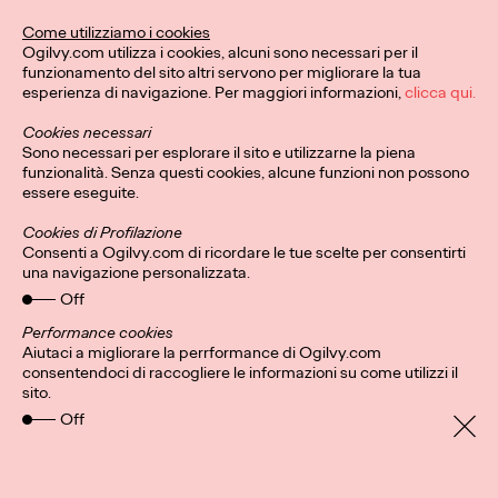
Questo Natale, Ogilvy e
Come utilizziamo i cookies
Ogilvy.com utilizza i cookies, alcuni sono necessari per il
Stroili invitano a dare
funzionamento del sito altri servono per migliorare la tua
esperienza di navigazione. Per maggiori informazioni,
clicca qui.
forma alle emozioni e
Cookies necessari
celebrare i legami più
Sono necessari per esplorare il sito e utilizzarne la piena
funzionalità. Senza questi cookies, alcune funzioni non possono
preziosi.
essere eseguite.
Cookies di Profilazione
Consenti a Ogilvy.com di ricordare le tue scelte per consentirti
una navigazione personalizzata.
Press Team
10/12/2024
Off
Ogilvy firma la nuova campagna natalizia di Stroili che celebra
il legame prezioso tra emozioni e gioielli.
Performance cookies
Aiutaci a migliorare la perrformance di Ogilvy.com
More
→
consentendoci di raccogliere le informazioni su come utilizzi il
sito.
Off
LEGGI
Patou Nuytemans: