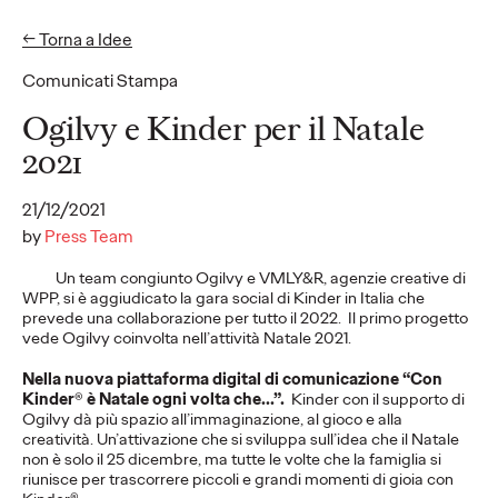
← Torna a Idee
EN
IT
Comunicati Stampa
Idee
Ogilvy e Kinder per il Natale
2021
COMUNICATI STAMPA
21/12/2021
“A Timeless Summer"
by
Press Team
la campagna che
Un team congiunto Ogilvy e VMLY&R, agenzie creative di
WPP, si è aggiudicato la gara social di Kinder in Italia che
inaugura la
prevede una collaborazione per tutto il 2022. Il primo progetto
vede Ogilvy coinvolta nell’attività Natale 2021.
collaborazione tra
Nella nuova piattaforma digital di comunicazione “Con
Ogilvy e Stefanel,
Kinder
®
è Natale ogni volta che...”.
Kinder con il supporto di
Ogilvy dà più spazio all’immaginazione, al gioco e alla
@vita_____lenta
creatività. Un’attivazione che si sviluppa sull’idea che il Natale
non è solo il 25 dicembre, ma tutte le volte che la famiglia si
partner d'eccezione
riunisce per trascorrere piccoli e grandi momenti di gioia con