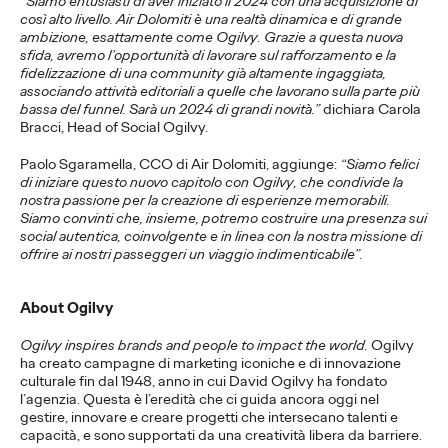
“Siamo entusiasti di aver iniziato il 2024 con una acquisizione di
della campagna.
così alto livello. Air Dolomiti è una realtà dinamica e di grande
ambizione, esattamente come Ogilvy. Grazie a questa nuova
sfida, avremo l’opportunità di lavorare sul rafforzamento e la
fidelizzazione di una community già altamente ingaggiata,
associando attività editoriali a quelle che lavorano sulla parte più
Press Team
20/05/2026
bassa del funnel. Sarà un 2024 di grandi novità.”
dichiara Carola
La campagna per il brand, firmata Ogilvy,trasforma l’estate
Bracci, Head of Social Ogilvy.
mediterranea in uno stato mentale senza tempo.
Paolo Sgaramella, CCO di Air Dolomiti, aggiunge:
“Siamo felici
More
→
di iniziare questo nuovo capitolo con Ogilvy, che condivide la
nostra passione per la creazione di esperienze memorabili.
Siamo convinti che, insieme, potremo costruire una presenza sui
COMUNICATI STAMPA
social autentica, coinvolgente e in linea con la nostra missione di
offrire ai nostri passeggeri un viaggio indimenticabile”.
Il Trentino insieme a
About Ogilvy
Ogilvy si prepara ad
Ogilvy inspires brands and people to impact the world.
Ogilvy
ha creato campagne di marketing iconiche e di innovazione
accogliere il mondo.
culturale fin dal 1948, anno in cui David Ogilvy ha fondato
l’agenzia. Questa è l’eredità che ci guida ancora oggi nel
gestire, innovare e creare progetti che intersecano talenti e
capacità, e sono supportati da una creatività libera da barriere.