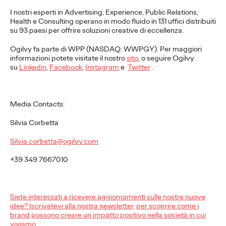
Press Team
07/01/2026
I nostri esperti in Advertising, Experience, Public Relations,
Trentino Marketing torna in TV per salutare l’arrivo delle
Health e Consulting operano in modo fluido in 131 uffici distribuiti
Olimpiadi e Paralimpiadi Invernali Milano-Cortina 2026
su 93 paesi per offrire soluzioni creative di eccellenza.
More
→
Ogilvy fa parte di WPP (NASDAQ: WWPGY). Per maggiori
informazioni potete visitate il nostro
sito
, o seguire Ogilvy
su
Linkedin
,
Facebook
,
Instagram
e
Twitter
.
COMUNICATI STAMPA
La nuova campagna di
EMERGENCY e
Media Contacts:
Ogilvy per chi fa
Silvia Corbetta
sentire la sua voce
Silvia.corbetta@ogilvy.com
+39 349 7667010
contro la guerra.
Press Team
29/12/2025
Siete interessati a ricevere aggiornamenti sulle nostre nuove
idee? Iscrivetevi alla nostra newsletter, per scoprire come i
Irresponsabili Una campagna per inaugurare il 2026 nel segno
brand possono creare un impatto positivo nella società in cui
della partecipazione e della pace
viviamo.