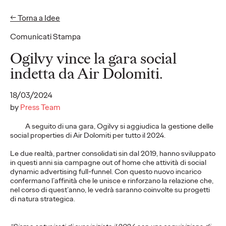
← Torna a Idee
EN
IT
Comunicati Stampa
Idee
Ogilvy vince la gara social
indetta da Air Dolomiti.
COMUNICATI STAMPA
18/03/2024
“A Timeless Summer"
by
Press Team
la campagna che
A seguito di una gara, Ogilvy si aggiudica la gestione delle
social properties di Air Dolomiti per tutto il 2024.
inaugura la
Le due realtà, partner consolidati sin dal 2019, hanno sviluppato
collaborazione tra
in questi anni sia campagne out of home che attività di social
dynamic advertising full-funnel. Con questo nuovo incarico
Ogilvy e Stefanel,
confermano l’affinità che le unisce e rinforzano la relazione che,
nel corso di quest’anno,
le vedrà
saranno
coinvolte su progetti
@vita_____lenta
di natura strategica.
partner d'eccezione