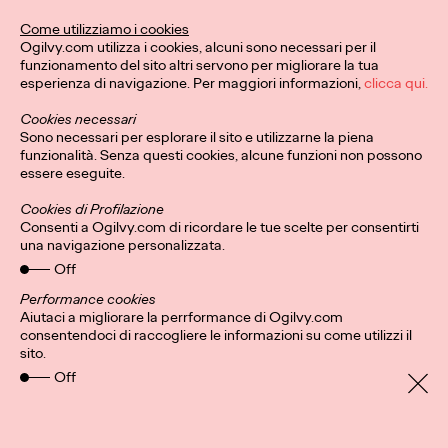
Questo Natale, Ogilvy e
Come utilizziamo i cookies
Ogilvy.com utilizza i cookies, alcuni sono necessari per il
Stroili invitano a dare
funzionamento del sito altri servono per migliorare la tua
esperienza di navigazione. Per maggiori informazioni,
clicca qui.
forma alle emozioni e
Cookies necessari
celebrare i legami più
Sono necessari per esplorare il sito e utilizzarne la piena
funzionalità. Senza questi cookies, alcune funzioni non possono
preziosi.
essere eseguite.
Cookies di Profilazione
Consenti a Ogilvy.com di ricordare le tue scelte per consentirti
una navigazione personalizzata.
Press Team
10/12/2024
Off
Ogilvy firma la nuova campagna natalizia di Stroili che celebra
il legame prezioso tra emozioni e gioielli.
Performance cookies
Aiutaci a migliorare la perrformance di Ogilvy.com
More
→
consentendoci di raccogliere le informazioni su come utilizzi il
sito.
Off
LEGGI
Patou Nuytemans: