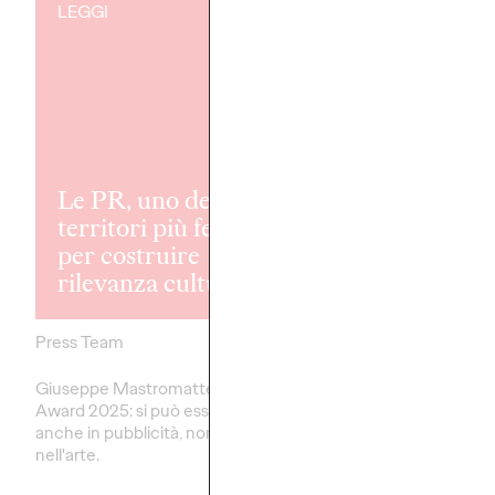
LEGGI
LEGGI
Le PR, uno dei
territori più fertili
OZ Spot - Rep
per costruire
4 "Il richiamo
rilevanza culturale.
natura"
Press Team
13/10/2025
OZ Team
Giuseppe Mastromatteo - ADCI
Dal trekking alla corsa i
Award 2025: si può essere autori
weekend al micro-brea
anche in pubblicità, non solo
fuori casa è diventato 
nell'arte.
linguaggio culturale e 
espressione per i…