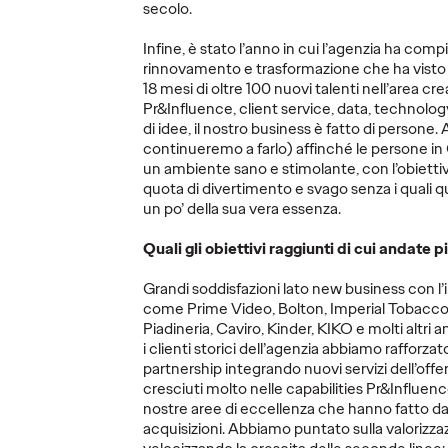
secolo.
Infine, è stato l’anno in cui l’agenzia ha comp
rinnovamento e trasformazione che ha visto l
18 mesi di oltre 100 nuovi talenti nell’area crea
Pr&Influence, client service, data, technolo
st
Ogilv
di idee, il nostro business è fatto di persone
Paulo
continueremo a farlo) affinché le persone in 
un ambiente sano e stimolante, con l’obietti
mpaign
OZ Spot - Report
Conte
quota di divertimento e svago senza i quali 
.
n.5 "Money Wise"
Direct
un po’ della sua vera essenza.
Quali gli obiettivi raggiunti di cui andate pi
13/11/2025
OZ Team
12/11/2025
Press Team
Grandi soddisfazioni lato new business con l’i
global
Come la Gen Z naviga soldi e
Una figura s
come Prime Video, Bolton, Imperial Tobacco,
campaign.
risparmi.
potenziare il
Piadineria, Caviro, Kinder, KIKO e molti altri
i clienti storici dell’agenzia abbiamo rafforzat
partnership integrando nuovi servizi dell’off
cresciuti molto nelle capabilities Pr&Influen
More
→
More
→
nostre aree di eccellenza che hanno fatto da
acquisizioni. Abbiamo puntato sulla valorizzazi