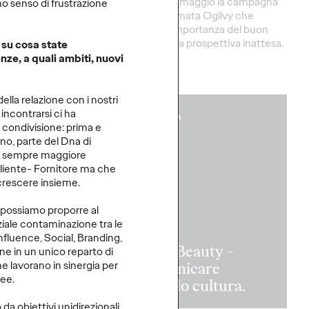
mpagna di Ogilvy per
On air dal 12 maggio la campagna
imo senso di frustrazione
a il programma a
integrata firmata Ogilvy che
la parità di genere.
racconta l’importanza del buon
riposo da una prospettiva inattesa.
, su cosa state
nze, a quali ambiti, nuovi
More
→
lla relazione con i nostri
 incontrarsi ci ha
GUARDA
 condivisione: prima e
no, parte del Dna di
on sempre maggiore
liente- Fornitore ma che
i crescere insieme.
he possiamo proporre al
ziale contaminazione tra le
nfluence, Social, Branding,
gie di Loyalty
Deep Beauty -
ne in un unico reparto di
ra delle
Comunicare
he lavorano in sinergia per
dee.
oni.
facendo cultura.
da obiettivi unidirezionali,