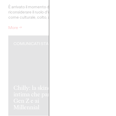
L'approccio dei più gio
beauty.
È arrivato il momento di
riconsiderare il ruolo d’impresa
come culturale, colto, attivo.
More
→
More
→
COMUNICATI STAMPA
COMUNICATI ST
Chilly: la skincare
intima che parla alla
Gen Z e ai
“E se fosse la
Millennial
tiroide?”