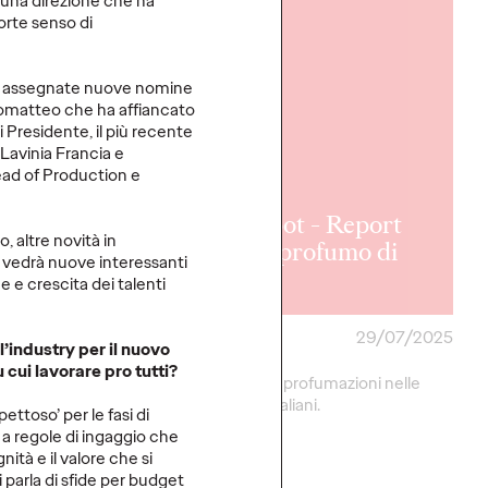
 una direzione che ha
LEGGI
orte senso di
ate assegnate nuove nomine
romatteo che ha affiancato
i Presidente, il più recente
Lavinia Francia e
ad of Production e
ot - Report
OZ Spot - Report
, altre novità in
' tempo di
n.2: Il profumo di
e vedrà nuove interessanti
casa.
e e crescita dei talenti
06/08/2025
OZ Team
29/07/2025
’industry per il nuovo
 cui lavorare pro tutti?
port esploriamo il ruolo
Il ruolo delle profumazioni nelle
elle esperienze degli
case degli italiani.
ttoso’ per le fasi di
 a regole di ingaggio che
ità e il valore che si
parla di sfide per budget