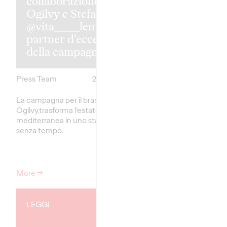
collaborazione tra
Ogilvy e Stefanel,
Il Trentino i
@vita_____lenta
a Ogilvy si p
partner d'eccezione
ad accogliere 
della campagna.
mondo.
Press Team
20/05/2026
Press Team
La campagna per il brand, firmata
Trentino Marketing tor
Ogilvy,trasforma l’estate
salutare l’arrivo delle O
mediterranea in uno stato mentale
Paralimpiadi Invernali 
senza tempo.
Cortina 2026
More
→
More
→
LEGGI
COMUNICATI ST