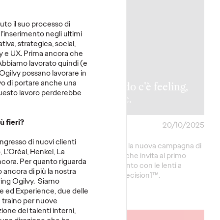
iuto il suo processo di
’inserimento negli ultimi
tiva, strategica, social,
gy e UX. Prima ancora che
y nomina
. Abbiamo lavorato quindi (e
 Gonzalez
Ogilvy possano lavorare in
vo di portare anche una
nt Creative
Quando c'è feeling,
questo lavoro perderebbe
or.
si vede.
ù fieri?
27/10/2025
Press Team
20/10/2025
ngresso di nuovi clienti
trategica per
Ogilvy firma la nuova campagna di
 L’Oréal, Henkel, La
 social storytelling.
Alcon Italia che invita al primo
 ancora. Per quanto riguarda
appuntamento con le lenti a
o ancora di più la nostra
contatto Precision1™.
ering Ogilvy. Siamo
ce ed Experience, due delle
More
→
 traino per nuove
one dei talenti interni,