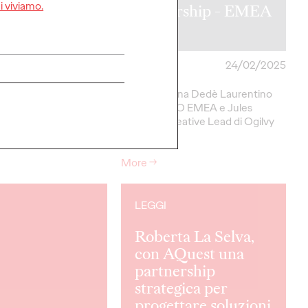
i viviamo.
ista per ADCI
Leadership - EMEA
a Glaviano
e UK
03/03/2025
Press Team
24/02/2025
 della nuova edizione
Ogilvy nomina Dedè Laurentino
ue Festival, Giuseppe
Deputy CCO EMEA e Jules
o intervista la
Chalkley Creative Lead di Ogilvy
direttrice del festival.
UK.
More
→
LEGGI
Roberta La Selva,
con AQuest una
partnership
strategica per
progettare soluzioni