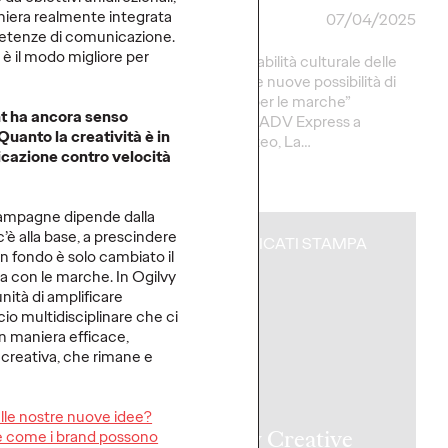
maniera realmente integrata
23/04/2025
Press Team
07/04/2025
mpetenze di comunicazione.
è il modo migliore per
punti, stimola
“La responsabilità culturale delle
. Un documento
agenzie apre nuove possibilità di
 chiunque voglia
narrazione per le marche”
int ha ancora senso
propria strategia di
Intervista di ADV Express a
uanto la creatività è in
Mastromatteo, La…
icazione contro velocità
Guarda
→
campagne dipende dalla
c’è alla base, a prescindere
A
COMUNICATI STAMPA
In fondo è solo cambiato il
ga con le marche. In Ogilvy
nità di amplificare
cio multidisciplinare che ci
in maniera efficace,
 creativa, che rimane e
ppe
ulle nostre nuove idee?
omatteo
Ogilvy Creative
ire come i brand possono