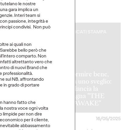
 tutelano le nostre
 una gara implica un
More
→
nzie. Interi team si
 con passione, integrità e
principi condivisi. Non può
CATI STAMPA
COMUNICATI STAMPA
ltre ai quali non
. Sarebbe bello però che
dall’intero comparto. Non
 infatti altrettanto vero che
ncontro di nuovi Brand che
Per dormire bene,
e professionalità.
ne sul NB, affrontando
ascolta uno sveglio:
 e in grado di portare
I: “Oggi per
IKEA lancia la
 bionda è solo
campagna "THE
a”.
ONE AWAKE"
n hanno fatto che
 la nostra voce ogni volta
o limpide per non dire
26/05/2025
Press Team
16/05/2025
economico per il cliente,
 inevitabile abbassamento