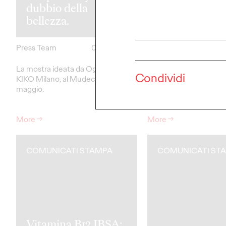
dubbio della
riconferma O
bellezza.
dopo gara.
Press Team
04/04/2025
Press Team
La mostra ideata da Ogilvy per
Al via la nuova campa
Condividi
KIKO Milano, al Mudec fino al 25
“There’s more to every 
maggio.
More
→
More
→
COMUNICATI STAMPA
COMUNICATI ST
Vitamina B12 IBSA: