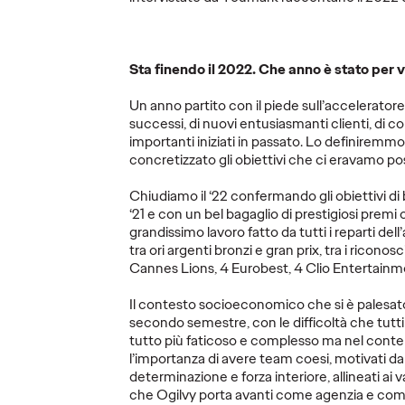
La nuova campagna
Ogilvy
nsieme
di EMERGENCY e
leader
repara
Ogilvy per chi fa
Influ
il
sentire la sua voce
con tr
Sta finendo il 2022. Che anno è stato per v
contro la guerra.
chiave
Un anno partito con il piede sull’acceleratore
successi, di nuovi entusiasmanti clienti, di 
07/01/2026
Press Team
29/12/2025
Press Team
importanti iniziati in passato. Lo definiremm
concretizzato gli obiettivi che ci eravamo post
na in TV per
Irresponsabili Una campagna per
Imogen Col
Chiudiamo il ‘22 confermando gli obiettivi di
limpiadi e
inaugurare il 2026 nel segno della
Influence, 
‘21 e con un bel bagaglio di prestigiosi premi
Milano-
partecipazione e della pace
Head of Infl
grandissimo lavoro fatto da tutti i reparti del
EMEA;
…
tra ori argenti bronzi e gran prix, tra i riconos
Cannes Lions, 4 Eurobest, 4 Clio Entertainm
Il contesto socioeconomico che si è palesato
More
→
More
→
secondo semestre, con le difficoltà che tutti
tutto più faticoso e complesso ma nel cont
l’importanza di avere team coesi, motivati 
AMPA
LEGGI
COMUNI
determinazione e forza interiore, allineati ai v
che Ogilvy porta avanti come agenzia e com