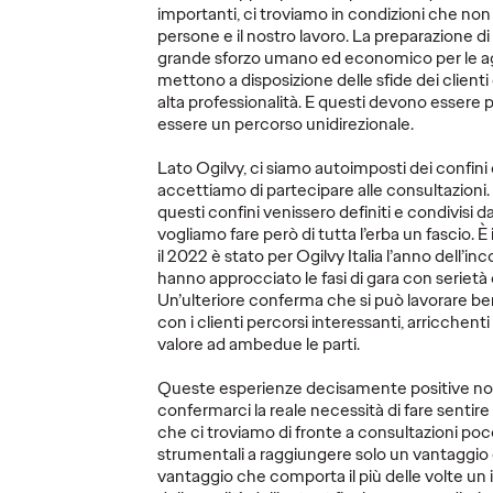
rappresentare, ma ricostruire. È…
importanti, ci troviamo in condizioni che non
persone e il nostro lavoro. La preparazione di
More
→
More
→
grande sforzo umano ed economico per le age
mettono a disposizione delle sfide dei clienti
alta professionalità. E questi devono essere 
GUARDA
COMUNI
essere un percorso unidirezionale.
Lato Ogilvy, ci siamo autoimposti dei confini o
accettiamo di partecipare alle consultazioni
questi confini venissero definiti e condivisi 
vogliamo fare però di tutta l’erba un fascio. È
il 2022 è stato per Ogilvy Italia l’anno dell’i
hanno approcciato le fasi di gara con serietà 
Un’ulteriore conferma che si può lavorare be
port
con i clienti percorsi interessanti, arricchenti
a tra
Roberta La Selva
PERON
valore ad ambedue le parti.
intervistata dagli
noi la
studenti IULM
la birr
Queste esperienze decisamente positive no
confermarci la reale necessità di fare sentire
che ci troviamo di fronte a consultazioni poc
20/06/2025
Press Team
03/06/2025
Press Team
strumentali a raggiungere solo un vantaggio 
vantaggio che comporta il più delle volte un