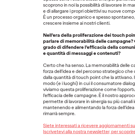
scoprono in noi la possibilità di lavorare in 
08/05/2025
Press Team
06/05/2025
Press Team
e di allargare i propri obiettivi su nuove co
È un processo organico e spesso spontaneo, 
nuova
Al via la nuova campagna di
Dimentica i 
crescere insieme ai nostri clienti.
vy, per
comunicazione del brand.
l'interesse
mi
prezioso per
Nell’era della proliferazione dei touch po
ripensare la 
parlare di memorabilità delle campagne? Q
Loyalty.
grado di difendere l’efficacia della comun
e quantità di messaggi e contenuti?
More
→
More
→
Certo che ha senso. La memorabilità delle 
forza dell’idea e del percorso strategico che 
AMPA
LEGGI
GUARD
dalla quantità di touch point che la attivano. 
modo (e i luoghi) in cui il consumatore dialo
viviamo questa proliferazione come l’opportu
l’efficacia delle campagne. È il nostro approc
permette di lavorare in sinergia su più canali 
mantenendo e alimentando la forza dell’idea
rimarrà sempre.
TALENTO,
DIVERSITÀ E
Giuse
Siete interessati a ricevere aggiornamenti s
CULTURA: la
Mastr
Iscrivetevi alla nostra newsletter, per scopr