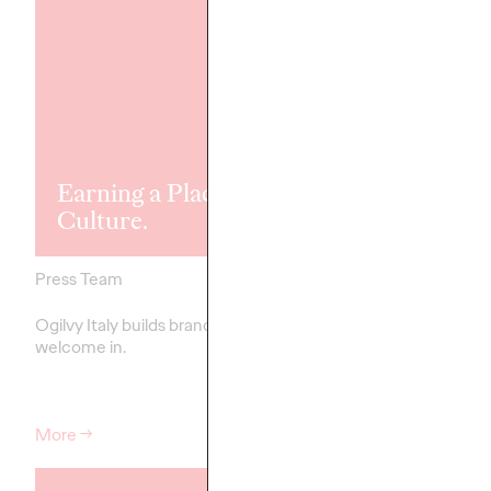
Ogilvy Italy
launches
Alfasigma’s fir
international
Earning a Place in
consumer ca
Culture.
for Esoxx One
Press Team
21/11/2025
Press Team
Ogilvy Italy builds brands people
"Fast against reflux" a 
welcome in.
consumer healthcare 
More
→
More
→