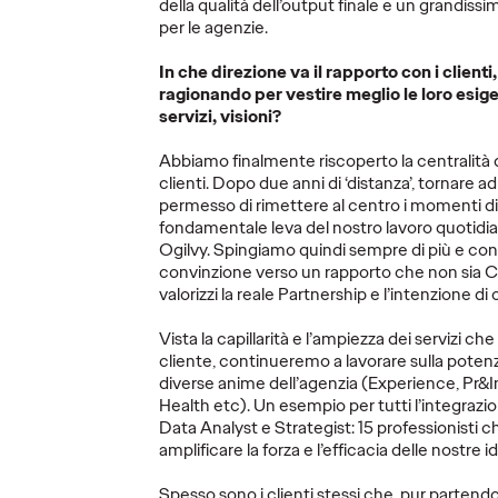
vani al
Advertising, leadership e futuro
La nuova ca
della qualità dell’output finale e un grandiss
della comunicazione.
Peroni lanci
per le agenzie.
supporto del
In che direzione va il rapporto con i clienti
ragionando per vestire meglio le loro esige
servizi, visioni?
Guarda
→
More
→
Abbiamo finalmente riscoperto la centralità de
clienti. Dopo due anni di ‘distanza’, tornare ad
AMPA
COMUNICATI STAMPA
LEGGI
permesso di rimettere al centro i momenti di
fondamentale leva del nostro lavoro quotidia
Ogilvy. Spingiamo quindi sempre di più e c
convinzione verso un rapporto che non sia C
valorizzi la reale Partnership e l’intenzione d
Vista la capillarità e l’ampiezza dei servizi c
cliente, continueremo a lavorare sulla poten
diverse anime dell’agenzia (Experience, Pr&I
Se lo chiedi a
Strate
Health etc). Un esempio per tutti l’integrazio
Ogilvy, Sanbittèr
nell'E
Data Analyst e Strategist: 15 professionisti c
amplificare la forza e l’efficacia delle nostre i
“Ci sta!”
Emozi
Spesso sono i clienti stessi che, pur partendo 