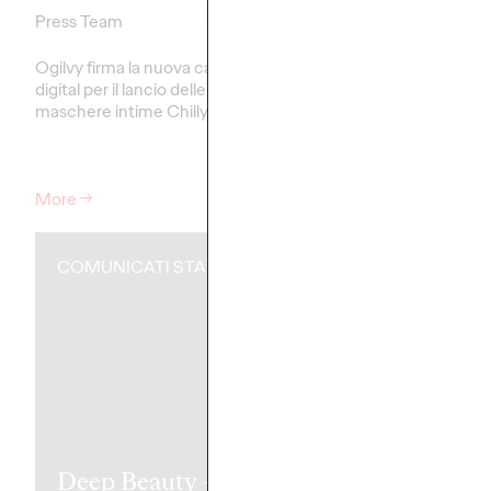
Press Team
12/05/2025
Press Team
Ogilvy firma la nuova campagna
IBSA Italy lancia una 
digital per il lancio delle nuove
campagna firmata Ogil
maschere intime Chilly.
sensibilizzare sui sinto
dell'ipotiroidismo.
More
→
More
→
COMUNICATI STAMPA
COMUNICATI ST
Deep Beauty - Il
Air Dolomiti