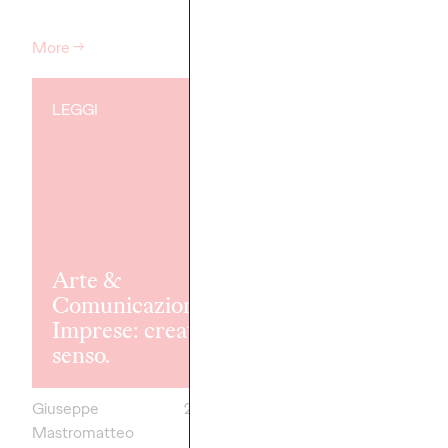
More
→
More
→
LEGGI
LEGGI
Arte &
OZ Spot - Re
Comunicazione -
n.1: La bellezz
Imprese: creatori di
generazioni e
senso.
cultura.
Giuseppe
22/07/2025
OZ Team
Mastromatteo