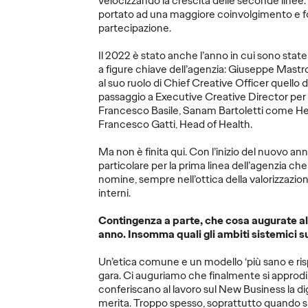
velocizzando la crescita delle seconde linee:
LEGGI
LEGGI
portato ad una maggiore coinvolgimento e f
partecipazione.
Il 2022 è stato anche l’anno in cui sono st
a figure chiave dell’agenzia: Giuseppe Mast
al suo ruolo di Chief Creative Officer quello d
Arte &
passaggio a Executive Creative Director per 
Comunicazione - La
Francesco Basile, Sanam Bartoletti come He
lezione di Amy
Francesco Gatti, Head of Health.
ort n.
Sherald: perchè
OZ Sp
Ma non è finita qui. Con l’inizio del nuovo anno
 della
rappresentare non
n.3: E
particolare per la prima linea dell’agenzia ch
basta più.
viaggi.
nomine, sempre nell’ottica della valorizzazion
interni.
06/10/2025
Giuseppe
09/09/2025
OZ Team
Contingenza a parte, che cosa augurate all
Mastromatteo
anno. Insomma quali gli ambiti sistemici su
n città, dal
In questo re
k, vivere
dei viaggi n
Le agenzie di comunicazione non
Un’etica comune e un modello ‘più sano e rispe
un
italiani.
sono specchi: sono matite.
gara. Ci auguriamo che finalmente si approdi
un terreno di
Devono disegnare nuovi
conferiscano al lavoro sul New Business la dign
immaginari. Oggi la sfida non è solo
merita. Troppo spesso, soprattutto quando si 