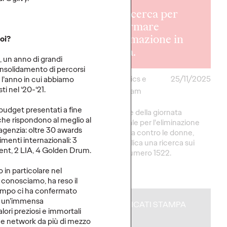
 rafforza la
ship Social &
Una ricerca per
ence EMEA
trasformare
e nomine
l'informazione in
oi?
.
fiducia.
, un anno di grandi
consolidamento di percorsi
05/12/2025
Data Analytics e
25/11/2025
o l’anno in cui abbiamo
i nel ‘20-‘21.
Strategy Team
es nominata Head of
 budget presentati a fine
EMEA; Rachel Porter
In occasione della giornata
 che rispondono al meglio al
uence Strategy,
internazionale per l'eliminazione
l’agenzia: oltre 30 awards
della violenza contro le donne,
cimenti internazionali: 3
Ogilvy pubblica una ricerca sui
ent, 2 LIA, 4 Golden Drum.
CAV e sul numero 1522.
 in particolare nel
More
→
 conosciamo, ha reso il
empo ci ha confermato
da un’immensa
CATI STAMPA
COMUNICATI STAMPA
alori preziosi e immortali
e network da più di mezzo