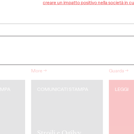
creare un impatto positivo nella società in cu
gilvy
creatività secondo
interv
Ogilvy
Alessi
31/03/2025
Press Team
24/03/2025
Press Team
gna europea
Roberta La Selva e Giuseppe
In occasione
flight”.
Mastromatteo intervistati da NC,
di PhotoVog
rispondono all'inchiesta "Italians do
Mastromatte
it better".
fondatrice e 
More
→
Guarda
→
AMPA
COMUNICATI STAMPA
LEGGI
Stroili e Ogilvy