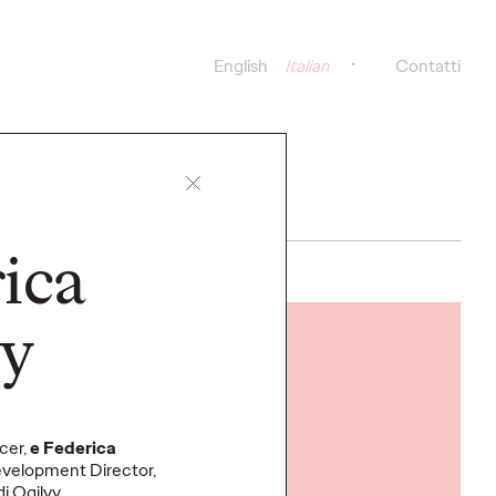
English
Italian
Contatti
ica
vy
CATI STAMPA
LEGGI
cer,
e
Federica
velopment Director,
i Ogilvy.