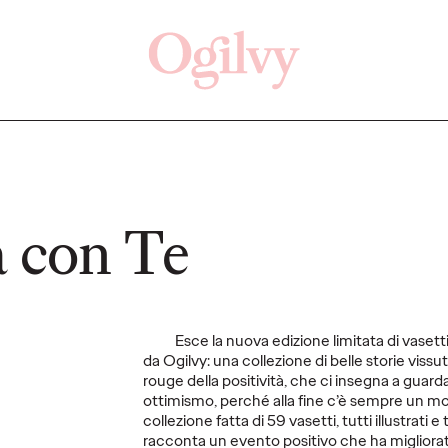
Clicca qui
Off
a con Te
AMPA
COMUNICATI STAMPA
COMUNI
Esce la nuova edizione limitata di vasett
da Ogilvy: una collezione di belle storie vissut
rouge della positività, che ci insegna a guard
ottimismo, perché alla fine c’è sempre un mo
collezione fatta di 59 vasetti, tutti illustrati e
racconta un evento positivo che ha migliorato l