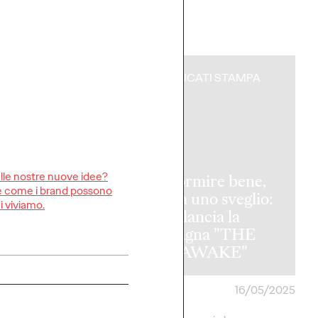
More
→
CATI STAMPA
COMUNICATI STAMPA
ulle nostre nuove idee?
Per dormire bene,
ire come i brand possono
ascolta uno sveglio:
i viviamo.
I: “Oggi per
IKEA lancia la
 bionda è solo
campagna "THE
a”.
ONE AWAKE"
26/05/2025
Press Team
16/05/2025