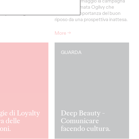
mpagna di Ogilvy per
On air dal 12 maggio la campagna
a il programma a
integrata firmata Ogilvy che
la parità di genere.
racconta l’importanza del buon
riposo da una prospettiva inattesa.
More
→
GUARDA
gie di Loyalty
Deep Beauty -
ra delle
Comunicare
oni.
facendo cultura.