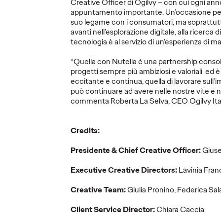
Creative Officer di Ogilvy – con cui ogni ann
appuntamento importante. Un’occasione per r
suo legame con i consumatori, ma soprattut
avanti nell’esplorazione digitale, alla ricerca di
tecnologia è al servizio di un’esperienza di mar
st
Ogilv
“Quella con Nutella è una partnership consol
progetti sempre più ambiziosi e valoriali ed è
Paulo
eccitante e continua, quella di lavorare sull
mpaign
OZ Spot - Report
Conte
può continuare ad avere nelle nostre vite e n
.
n.5 "Money Wise"
Direct
commenta Roberta La Selva, CEO Ogilvy Ita
13/11/2025
OZ Team
12/11/2025
Press Team
Credits:
global
Come la Gen Z naviga soldi e
Una figura s
Presidente & Chief Creative Officer:
Gius
campaign.
risparmi.
potenziare il
Executive Creative Directors:
Lavinia Fran
Creative Team:
Giulia Pronino, Federica Sal
More
→
More
→
Client Service Director:
Chiara Caccia