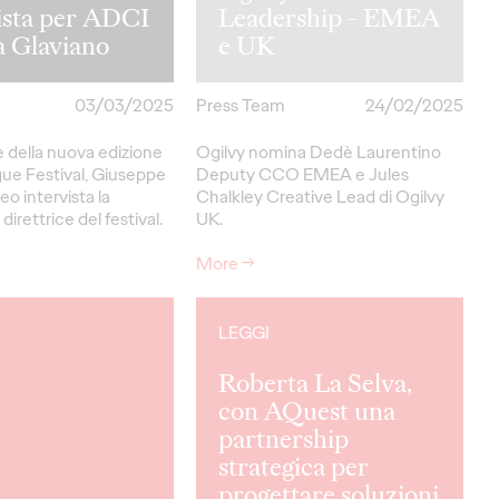
ista per ADCI
Leadership - EMEA
a Glaviano
e UK
03/03/2025
Press Team
24/02/2025
 della nuova edizione
Ogilvy nomina Dedè Laurentino
ue Festival, Giuseppe
Deputy CCO EMEA e Jules
o intervista la
Chalkley Creative Lead di Ogilvy
direttrice del festival.
UK.
More
→
LEGGI
Roberta La Selva,
con AQuest una
partnership
strategica per
progettare soluzioni