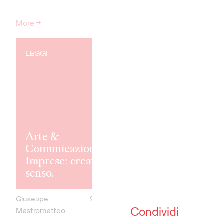
More
→
More
→
LEGGI
LEGGI
Arte &
OZ Spot - Re
Comunicazione -
n.1: La bellezz
Imprese: creatori di
generazioni e
senso.
cultura.
Giuseppe
22/07/2025
OZ Team
Condividi
Mastromatteo