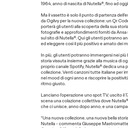
La nuova campagna
Ogilvy
1964, anno di nascita di Nutella®, fino ad oggi
nsieme
di EMERGENCY e
leader
repara
Ogilvy per chi fa
Influ
Ma il vasetto è solo il punto di partenza dell’
il
sentire la sua voce
con tr
da Ogilvy per la nuova collezione: un Qr Cod
porterà gli utenti alla scoperta della sua stori
contro la guerra.
chiave
fotografie e approfondimenti forniti da Ansa
sul sito di Nutella®. Qui gli utenti potranno an
ed eleggere così il più positivo e amato dei 
07/01/2026
Press Team
29/12/2025
Press Team
In più, gli utenti potranno immergersi nei pi
na in TV per
Irresponsabili Una campagna per
Imogen Col
storia vissuta insieme grazie alla musica di o
limpiadi e
inaugurare il 2026 nel segno della
Influence, 
proprio canale Spotify, Nutella® dedica una pl
Milano-
partecipazione e della pace
Head of Infl
collezione. Venti canzoni tutte italiane pe
EMEA;
…
nel mood di ogni anno e riscoprire la positivi
ritmo giusto.
Lanciano l’operazione uno spot TV, uscito il 
More
→
More
→
scena una colazione collettiva dove Nutella®
che ci unisce, anno dopo anno, e una campag
AMPA
LEGGI
COMUNI
“Una nuova collezione, una nuova bella storia
Nutella - commenta Giuseppe Mastromatteo