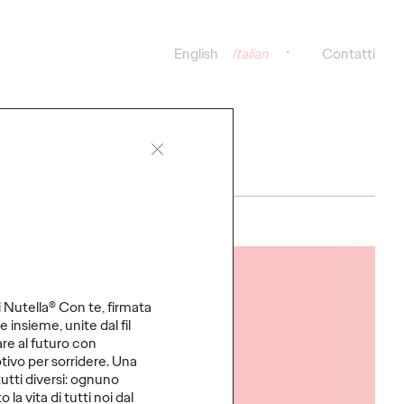
English
Italian
Contatti
CATI STAMPA
LEGGI
i Nutella® Con te, firmata
e insieme, unite dal fil
are al futuro con
tivo per sorridere. Una
 tutti diversi: ognuno
a vita di tutti noi dal