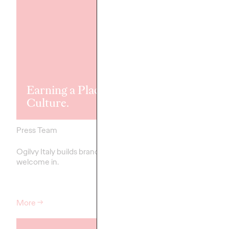
Ogilvy Italy
launches
Alfasigma’s fir
international
Earning a Place in
consumer ca
Culture.
for Esoxx One
Press Team
21/11/2025
Press Team
Ogilvy Italy builds brands people
"Fast against reflux" a 
welcome in.
consumer healthcare 
More
→
More
→