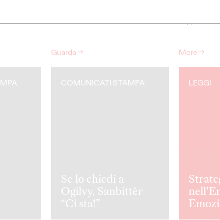
vani al
Advertising, leadership e futuro
La nuova ca
della comunicazione.
Peroni lanci
supporto del
Guarda
→
More
→
AMPA
COMUNICATI STAMPA
LEGGI
Se lo chiedi a
Strate
Ogilvy, Sanbittèr
nell'E
“Ci sta!”
Emozi