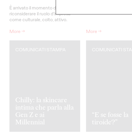
L'approccio dei più gio
beauty.
È arrivato il momento di
riconsiderare il ruolo d’impresa
come culturale, colto, attivo.
More
→
More
→
COMUNICATI STAMPA
COMUNICATI ST
Chilly: la skincare
intima che parla alla
Gen Z e ai
“E se fosse la
Millennial
tiroide?”