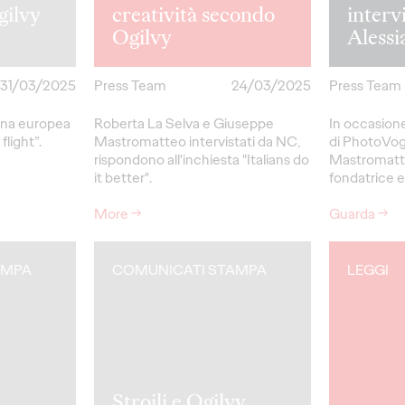
gilvy
creatività secondo
interv
Ogilvy
Alessi
31/03/2025
Press Team
24/03/2025
Press Team
gna europea
Roberta La Selva e Giuseppe
In occasione
flight”.
Mastromatteo intervistati da NC,
di PhotoVog
rispondono all'inchiesta "Italians do
Mastromatte
it better".
fondatrice e 
More
→
Guarda
→
AMPA
COMUNICATI STAMPA
LEGGI
Stroili e Ogilvy