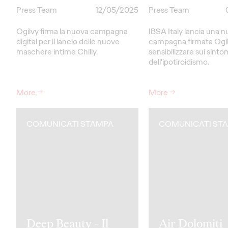
Press Team
12/05/2025
Press Team
Ogilvy firma la nuova campagna
IBSA Italy lancia una 
digital per il lancio delle nuove
campagna firmata Ogil
maschere intime Chilly.
sensibilizzare sui sinto
dell'ipotiroidismo.
More
→
More
→
COMUNICATI STAMPA
COMUNICATI ST
Deep Beauty - Il
Air Dolomiti