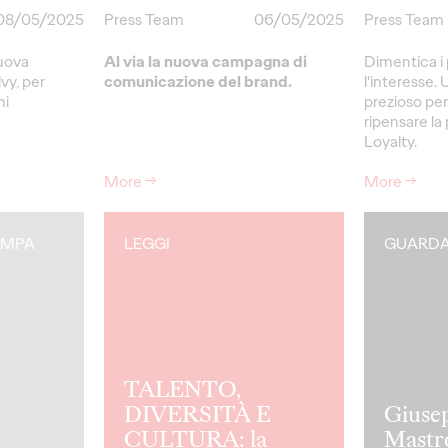
08/05/2025
Press Team
06/05/2025
Press Team
nuova
Al via la nuova campagna di
Dimentica i 
vy, per
comunicazione del brand.
l'interesse
mi
prezioso per
ripensare la 
Loyalty.
More
→
More
→
AMPA
LEGGI
GUARD
TALENTO,
DIVERSITÀ E
Giuse
CULTURA: la
Mastr