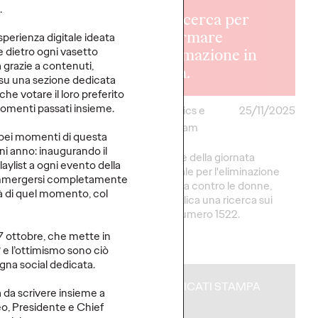
 rafforza la
.
ship Social &
Una ricerca per
ence EMEA
trasformare
esperienza digitale ideata
e nomine
l'informazione in
e dietro ogni vasetto
a grazie a contenuti,
.
fiducia.
 su una sezione dedicata
che votare il loro preferito
momenti passati insieme.
05/12/2025
Data Analytics e
25/11/2025
Strategy Team
ù bei momenti di questa
es nominata Head of
gni anno: inaugurando il
EMEA; Rachel Porter
In occasione della giornata
aylist a ogni evento della
uence Strategy,
internazionale per l'eliminazione
r immergersi completamente
della violenza contro le donne,
tà di quel momento, col
Ogilvy pubblica una ricerca sui
CAV e sul numero 1522.
17 ottobre, che mette in
More
→
 e l’ottimismo sono ciò
na social dedicata.
CATI STAMPA
COMUNICATI STAMPA
 da scrivere insieme a
, Presidente e Chief