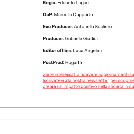
rappresentare, ma ricostruire. È…
Regia:
Edoardo Lugari
More
→
More
→
DoP
: Marcello Dapporto
Exc Producer
: Antonella Scoliero
GUARDA
COMUNI
Producer
: Gabriele Giudici
Editor offlin
e: Luca Angeleri
PostProd:
Hogarth
Siete interessati a ricevere aggiornamenti s
Iscrivetevi alla nostra newsletter, per scopr
port
creare un impatto positivo nella società in cu
a tra
Roberta La Selva
PERON
intervistata dagli
noi la
studenti IULM
la birr
20/06/2025
Press Team
03/06/2025
Press Team