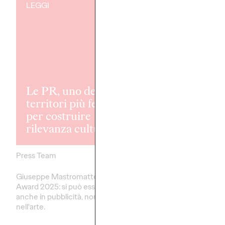
LEGGI
LEGGI
Le PR, uno dei
territori più fertili
OZ Spot - Rep
per costruire
4 "Il richiamo
rilevanza culturale.
natura"
Press Team
13/10/2025
OZ Team
Giuseppe Mastromatteo - ADCI
Dal trekking alla corsa i
Award 2025: si può essere autori
weekend al micro-brea
anche in pubblicità, non solo
fuori casa è diventato 
nell'arte.
linguaggio culturale e 
espressione per i…