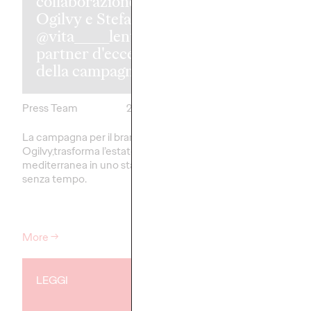
collaborazione tra
Ogilvy e Stefanel,
Il Trentino i
@vita_____lenta
a Ogilvy si p
partner d'eccezione
ad accogliere 
della campagna.
mondo.
Press Team
20/05/2026
Press Team
La campagna per il brand, firmata
Trentino Marketing tor
Ogilvy,trasforma l’estate
salutare l’arrivo delle O
mediterranea in uno stato mentale
Paralimpiadi Invernali 
senza tempo.
Cortina 2026
More
→
More
→
LEGGI
COMUNICATI ST