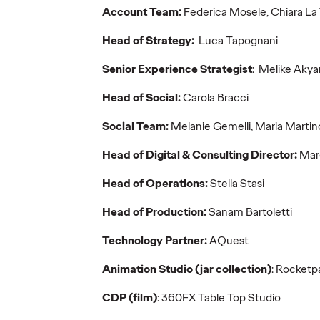
LEGGI
LEGGI
Account Team:
Federica Mosele, Chiara La
Head of Strategy:
Luca Tapognani
Senior Experience Strategist
: Melike Akya
Arte &
Head of Social:
Carola Bracci
Comunicazione - La
lezione di Amy
Social Team:
Melanie Gemelli, Maria Martin
ort n.
Sherald: perchè
OZ Sp
Head of Digital & Consulting Director:
Mar
 della
rappresentare non
n.3: E
basta più.
viaggi.
Head of Operations:
Stella Stasi
Head of Production:
Sanam Bartoletti
06/10/2025
Giuseppe
09/09/2025
OZ Team
Mastromatteo
Technology Partner:
AQuest
n città, dal
In questo re
k, vivere
dei viaggi n
Le agenzie di comunicazione non
Animation Studio (jar collection)
: Rocket
un
italiani.
sono specchi: sono matite.
un terreno di
Devono disegnare nuovi
CDP (film)
: 360FX Table Top Studio
immaginari. Oggi la sfida non è solo