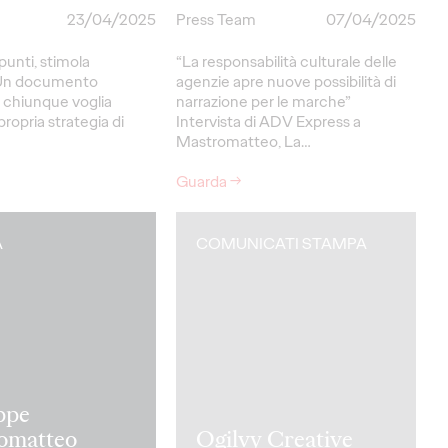
23/04/2025
Press Team
07/04/2025
punti, stimola
“La responsabilità culturale delle
. Un documento
agenzie apre nuove possibilità di
 chiunque voglia
narrazione per le marche”
propria strategia di
Intervista di ADV Express a
Mastromatteo, La…
Guarda
→
A
COMUNICATI STAMPA
ppe
omatteo
Ogilvy Creative