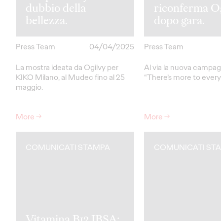
dubbio della
riconferma O
bellezza.
dopo gara.
Press Team
04/04/2025
Press Team
La mostra ideata da Ogilvy per
Al via la nuova campa
KIKO Milano, al Mudec fino al 25
“There’s more to every 
maggio.
More
→
More
→
COMUNICATI STAMPA
COMUNICATI ST
Vitamina B12 IBSA: