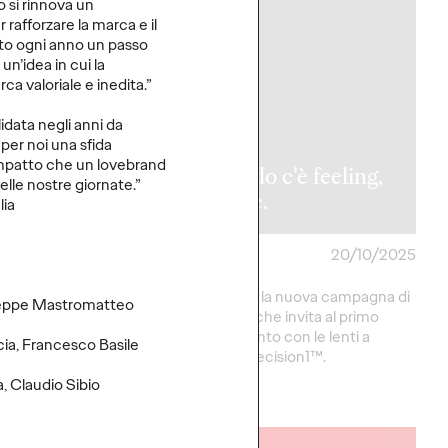
o si rinnova un
afforzare la marca e il
to ogni anno un passo
 un’idea in cui la
ca valoriale e inedita.”
y nomina
idata negli anni da
 per noi una sfida
 Gonzalez
’impatto che un lovebrand
nt Creative
Quando c'è feeling,
elle nostre giornate.”
or.
si vede.
lia
27/10/2025
Press Team
20/10/2025
trategica per
Ogilvy firma la nuova campagna di
eppe Mastromatteo
 social storytelling.
Alcon Italia che invita al primo
appuntamento con le lenti a
cia, Francesco Basile
contatto Precision1™.
a, Claudio Sibio
More
→