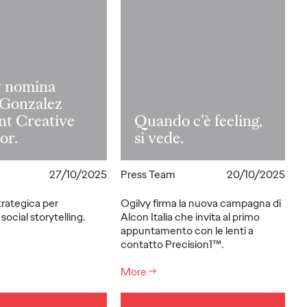
y nomina
 Gonzalez
nt Creative
Quando c'è feeling,
or.
si vede.
27/10/2025
Press Team
20/10/2025
trategica per
Ogilvy firma la nuova campagna di
 social storytelling.
Alcon Italia che invita al primo
appuntamento con le lenti a
contatto Precision1™.
More
→