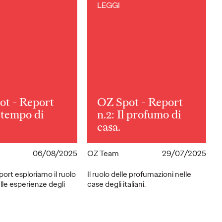
LEGGI
ot - Report
OZ Spot - Report
' tempo di
n.2: Il profumo di
casa.
06/08/2025
OZ Team
29/07/2025
port esploriamo il ruolo
Il ruolo delle profumazioni nelle
elle esperienze degli
case degli italiani.