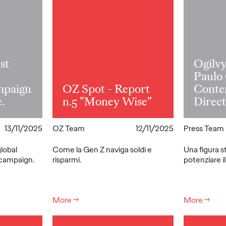
st
Ogilv
Paulo
mpaign
OZ Spot - Report
Conte
.
n.5 "Money Wise"
Direct
13/11/2025
OZ Team
12/11/2025
Press Team
global
Come la Gen Z naviga soldi e
Una figura s
campaign.
risparmi.
potenziare il
More
→
More
→