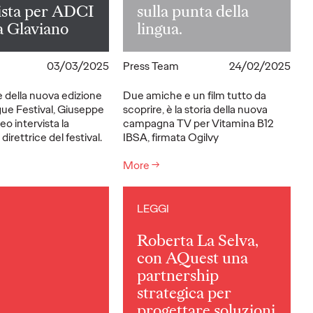
ista per ADCI
sulla punta della
a Glaviano
lingua.
03/03/2025
Press Team
24/02/2025
 della nuova edizione
Due amiche e un film tutto da
ue Festival, Giuseppe
scoprire, è la storia della nuova
o intervista la
campagna TV per Vitamina B12
direttrice del festival.
IBSA, firmata Ogilvy
More
→
LEGGI
Roberta La Selva,
con AQuest una
partnership
strategica per
progettare soluzioni