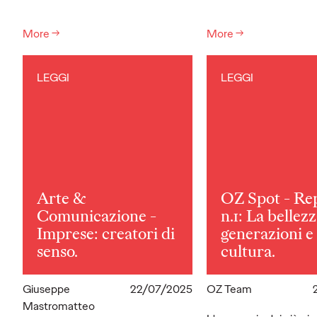
More
→
More
→
LEGGI
LEGGI
Arte &
OZ Spot - Re
Comunicazione -
n.1: La bellezz
Imprese: creatori di
generazioni e
senso.
cultura.
Giuseppe
22/07/2025
OZ Team
Mastromatteo