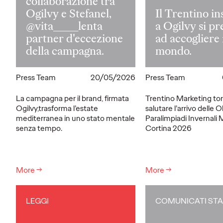
collaborazione tra
Ogilvy e Stefanel,
Il Trentino i
@vita_____lenta
a Ogilvy si p
partner d'eccezione
ad accogliere 
della campagna.
mondo.
Press Team
20/05/2026
Press Team
La campagna per il brand, firmata
Trentino Marketing tor
Ogilvy,trasforma l’estate
salutare l’arrivo delle O
mediterranea in uno stato mentale
Paralimpiadi Invernali 
senza tempo.
Cortina 2026
More
→
More
→
LEGGI
COMUNICATI ST