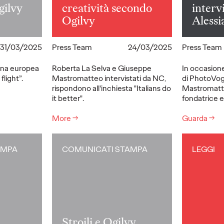
gilvy
creatività secondo
interv
Ogilvy
Alessi
31/03/2025
Press Team
24/03/2025
Press Team
gna europea
Roberta La Selva e Giuseppe
In occasione
flight”.
Mastromatteo intervistati da NC,
di PhotoVog
rispondono all'inchiesta "Italians do
Mastromatte
it better".
fondatrice e 
More
→
Guarda
→
AMPA
COMUNICATI STAMPA
LEGGI
Stroili e Ogilvy