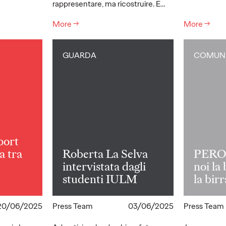
rappresentare, ma ricostruire. È…
More
→
More
→
GUARDA
COMUNI
port
a tra
Roberta La Selva
PERON
intervistata dagli
noi la
studenti IULM
la birr
20/06/2025
Press Team
03/06/2025
Press Team