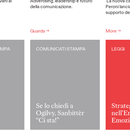
vani al
Advertising, leadership e futuro
La nuova ca
della comunicazione.
Peroni lanci
supporto del
Guarda
→
More
→
AMPA
COMUNICATI STAMPA
LEGGI
Se lo chiedi a
Strate
Ogilvy, Sanbittèr
nell'E
“Ci sta!”
Emozi