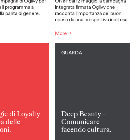
mpagna di Ogilvy per
On air dal 12 maggio la campagna
a il programma a
integrata firmata Ogilvy che
la parità di genere.
racconta l’importanza del buon
riposo da una prospettiva inattesa.
More
→
GUARDA
gie di Loyalty
Deep Beauty -
ra delle
Comunicare
oni.
facendo cultura.