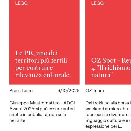
LEGGI
LEGGI
Le PR, uno dei
territori più fertili
OZ Spot - Rep
per costruire
4 "Il richiamo
rilevanza culturale.
natura"
Press Team
13/10/2025
OZ Team
Giuseppe Mastromatteo - ADCI
Dal trekking alla corsa i
Award 2025: si può essere autori
weekend al micro-brea
anche in pubblicità, non solo
fuori casa è diventato 
nell'arte.
linguaggio culturale e 
espressione per i…