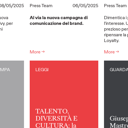
08/05/2025
Press Team
06/05/2025
Press Team
nuova
Al via la nuova campagna di
Dimentica i 
vy, per
comunicazione del brand.
l'interesse
mi
prezioso per
ripensare la 
Loyalty.
More
→
More
→
AMPA
LEGGI
GUARD
TALENTO,
DIVERSITÀ E
Giuse
CULTURA: la
Mastr