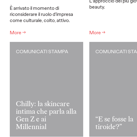
L'approccio dei più gio
beauty.
È arrivato il momento di
riconsiderare il ruolo d’impresa
come culturale, colto, attivo.
More
→
More
→
COMUNICATI STAMPA
COMUNICATI ST
Chilly: la skincare
intima che parla alla
Gen Z e ai
“E se fosse la
Millennial
tiroide?”