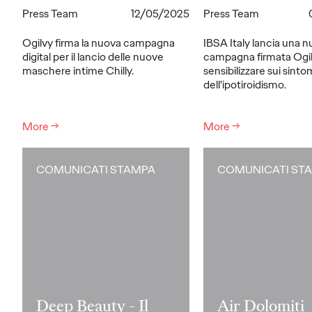
Press Team
12/05/2025
Press Team
Ogilvy firma la nuova campagna
IBSA Italy lancia una 
digital per il lancio delle nuove
campagna firmata Ogil
maschere intime Chilly.
sensibilizzare sui sinto
dell'ipotiroidismo.
More
→
More
→
COMUNICATI STAMPA
COMUNICATI ST
Deep Beauty - Il
Air Dolomiti