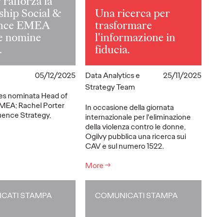
 rafforza la
ship Social &
Una ricerca per
ence EMEA
trasformare
e nomine
l'informazione in
.
fiducia.
05/12/2025
Data Analytics e
25/11/2025
Strategy Team
es nominata Head of
EMEA; Rachel Porter
In occasione della giornata
uence Strategy,
internazionale per l'eliminazione
della violenza contro le donne,
Ogilvy pubblica una ricerca sui
CAV e sul numero 1522.
More
→
CATI STAMPA
COMUNICATI STAMPA