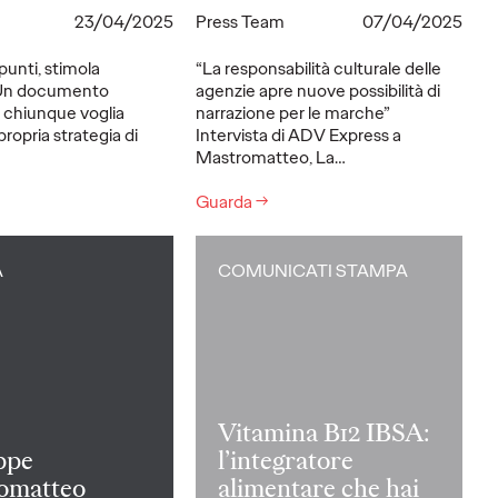
23/04/2025
Press Team
07/04/2025
punti, stimola
“La responsabilità culturale delle
. Un documento
agenzie apre nuove possibilità di
 chiunque voglia
narrazione per le marche”
propria strategia di
Intervista di ADV Express a
Mastromatteo, La…
Guarda
→
A
COMUNICATI STAMPA
Vitamina B12 IBSA:
ppe
l’integratore
omatteo
alimentare che hai