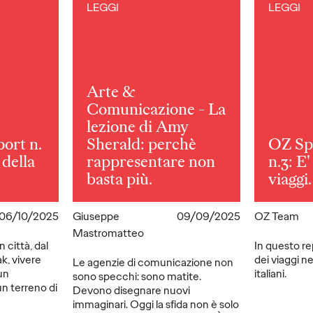
LEGGI
LEGGI
Arte &
Comunicazione - La
lezione di Amy
ort n.
Sherald: perchè
OZ Sp
 della
rappresentare non
n.3: E
basta più.
viaggi.
06/10/2025
Giuseppe
09/09/2025
OZ Team
Mastromatteo
n città, dal
In questo re
k, vivere
dei viaggi n
Le agenzie di comunicazione non
un
italiani.
sono specchi: sono matite.
un terreno di
Devono disegnare nuovi
immaginari. Oggi la sfida non è solo