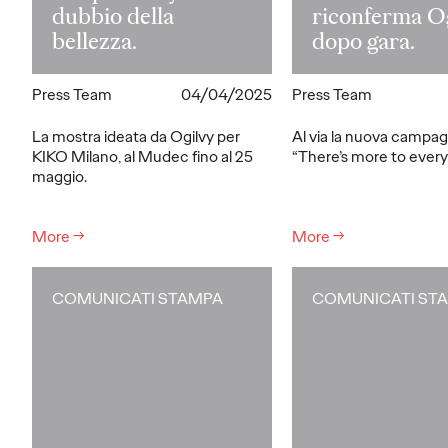
dubbio della
riconferma O
bellezza.
dopo gara.
Press Team
04/04/2025
Press Team
La mostra ideata da Ogilvy per
Al via la nuova campa
KIKO Milano, al Mudec fino al 25
“There’s more to every 
maggio.
More
→
More
→
COMUNICATI STAMPA
COMUNICATI ST