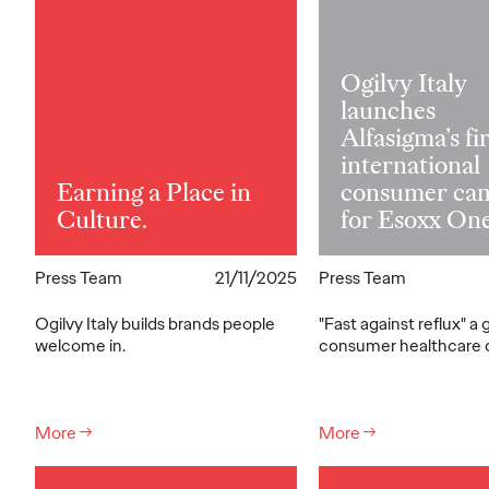
Ogilvy Italy
launches
Alfasigma’s fir
international
Earning a Place in
consumer ca
Culture.
for Esoxx One
Press Team
21/11/2025
Press Team
Ogilvy Italy builds brands people
"Fast against reflux" a 
welcome in.
consumer healthcare 
More
→
More
→