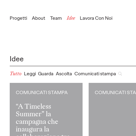
Progetti
About
Team
Idee
Lavora Con Noi
Press Inquiries
silvia.corbetta@ogilvy.com
New Business
federica.snaidero@ogilvy.com
Idee
Tutto
Leggi
Guarda
Ascolta
Comunicati stampa
COMUNICATI STAMPA
COMUNICATI ST
“A Timeless
Summer" la
campagna che
inaugura la