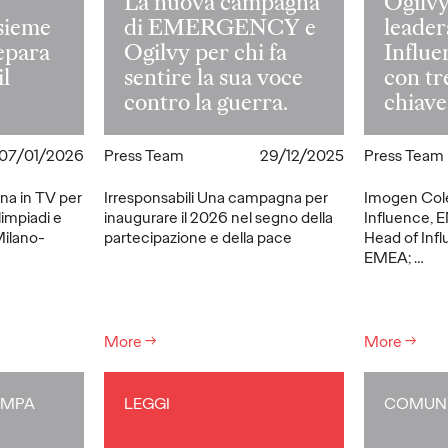
La nuova campagna
Ogilvy
nsieme
di EMERGENCY e
leader
repara
Ogilvy per chi fa
Influ
il
sentire la sua voce
con tr
contro la guerra.
chiave
07/01/2026
Press Team
29/12/2025
Press Team
na in TV per
Irresponsabili Una campagna per
Imogen Col
limpiadi e
inaugurare il 2026 nel segno della
Influence, 
Milano-
partecipazione e della pace
Head of Infl
EMEA;
…
More
→
More
→
AMPA
LEGGI
COMUNI