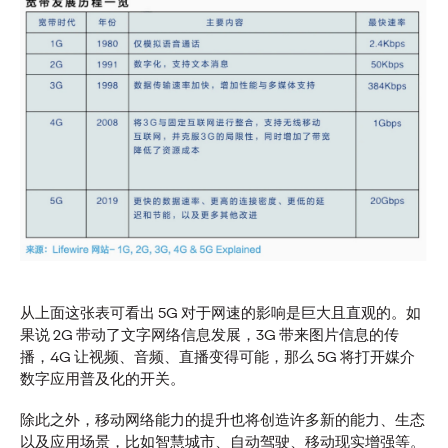
报告｜2026年意见领袖
营销趋势
奥美中国
24/03/2026
中国品牌全球化亟需告别流量营销，转向以信任与 ROI 为核心
的创作者经济。奥美 《2026 意见领袖营销趋势报告》助力其
把握最新市场变局，建立持久的文化联结与商业价值，实现品
牌长效增长。
从上面这张表可看出 5G 对于网速的影响是巨大且直观的。如
More
→
果说 2G 带动了文字网络信息发展，3G 带来图片信息的传
播，4G 让视频、音频、直播变得可能，那么 5G 将打开媒介
观点
数字应用普及化的开关。
除此之外，移动网络能力的提升也将创造许多新的能力、生态
以及应用场景，比如智慧城市、自动驾驶、移动现实增强等。