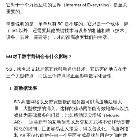
它对于一个万物互联的世界（Internet of Everything）是至关
报告｜回归真实：重塑
重要的。
社交营销的价值共鸣
需要说明的是，单单只有 5G 是不够的。它只是一个载体，除
了 5G 以外，还需要其他关键技术与设备的相辅相成（技术、
设备、芯片、基建等），才能彻底改变我们的生活。
奥美中国
02/03/2026
5G对于数字营销会有什么影响？
告别算法红利，社交营销「回归真实」之道。掌握「五大真实
法则」，奥美最新社交营销趋势报告助力中国品牌全球化构建
5G，顾名思义就是第五代移动通信技术。它厉害的地方在于
深度联结，引领未来。
三个关键特点，而这三个特点将正面影响数字化营销。
More
→
高数据速率
观点
5G 高速网络以及带宽链接的服务器可以高速地处理大
量、大型数据的涌入。这样的移动网络能有效地降低以流
报告｜粉丝浪潮：Z世
媒体为基础服务的门槛，比如移动现实增强（Mobile
AR）。这类新型的互动创意以及交互方式将不受移动宽带
代与Alpha世代的增长
网络的限制，且更容易让人接受，得以普及化。高速网络
和 AR 不仅仅能把任何一个平面变成品牌与用户之间的数