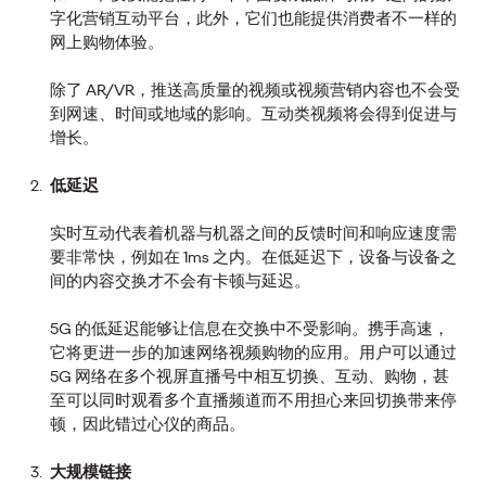
密码
字化营销互动平台，此外，它们也能提供消费者不一样的
网上购物体验。
除了 AR/VR，推送高质量的视频或视频营销内容也不会受
奥美中国
13/01/2026
到网速、时间或地域的影响。互动类视频将会得到促进与
增长。
社交科技激发粉丝文化迭代的同时，更催生品牌全球化拓展新
焦点，中国品牌需弃传统的流量思维转向粉丝生态挖掘，融入
低延迟
海外年轻世代才能实现长效增长。
More
→
实时互动代表着机器与机器之间的反馈时间和响应速度需
要非常快，例如在 1ms 之内。在低延迟下，设备与设备之
间的内容交换才不会有卡顿与延迟。
观点
5G 的低延迟能够让信息在交换中不受影响。携手高速，
它将更进一步的加速网络视频购物的应用。用户可以通过
5G 网络在多个视屏直播号中相互切换、互动、购物，甚
至可以同时观看多个直播频道而不用担心来回切换带来停
顿，因此错过心仪的商品。
奥美亚太2025增长之书
大规模链接