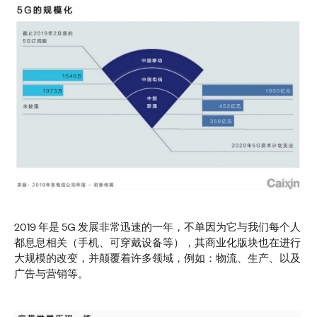
新闻
长安汽车携手奥美，共
创全球化品牌传播新格
局
奥美中国
13/05/2026
奥美荣任长安汽车海外社交媒体传播与全球官方网站数字化运
营项目的战略伙伴。
2019 年是 5G 发展非常迅速的一年，不单因为它与我们每个人
都息息相关（手机、可穿戴设备等），其商业化版块也在进行
More
→
大规模的改变，并颠覆着许多领域，例如：物流、生产、以及
广告与营销等。
观点