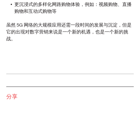
More
→
更沉浸式的多样化网路购物体验，例如：视频购物、直播
购物和互动式购物等
观点
虽然 5G 网络的大规模应用还需一段时间的发展与沉淀，但是
报告｜和3500名消费者
它的出现对数字营销来说是一个新的机遇，也是一个新的挑
战。
聊了聊关于「忠诚度」
的那些事儿
奥美中国
25/08/2025
分享
无需依赖奖励机制，基于原则、潜能、文化、社群维度价值，
设计自驱动和可持续增长的客户忠诚度体系
More
→
观点