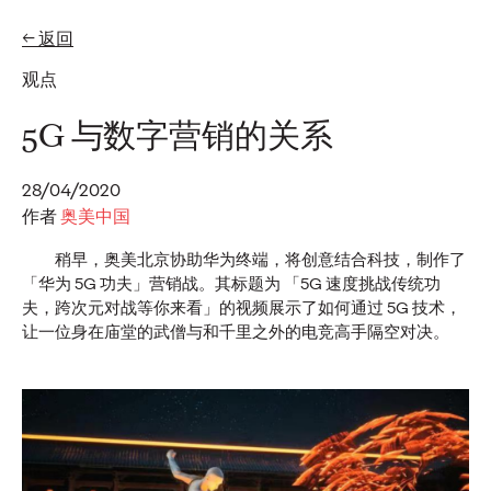
← 返回
EN
ZH-HANS
观点
专题
5G 与数字营销的关系
28/04/2020
观点
作者
奥美中国
奥美发布首届2026年亚
稍早，奥美北京协助华为终端，将创意结合科技，制作了
太地区可信度指数，推
「华为 5G 功夫」营销战。其标题为 「5G 速度挑战传统功
夫，跨次元对战等你来看」的视频展示了如何通过 5G 技术，
让一位身在庙堂的武僧与和千里之外的电竞高手隔空对决。
出可信度声誉资产管理
方案
奥美中国
07/07/2026