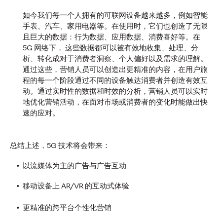
如今我们每一个人拥有的可联网设备越来越多，例如智能
奥美中国
06/11/2025
手表、汽车、家用电器等。在使用时，它们也创造了无限
解读获奖案例背后的创意，助力品牌实现卓越影响
且巨大的数据：行为数据、应用数据、消费喜好等。在
5G 网络下， 这些数据都可以被有效地收集、处理、分
More
→
析、转化成对于消费者洞察、个人偏好以及需求的理解。
通过这些，营销人员可以创造出更精准的内容，在用户旅
程的每一个阶段通过不同的设备触达消费者并创造有效互
观点
动。通过实时性的数据和时效的分析，营销人员可以实时
报告｜Z世代的经济十
地优化营销活动，在面对市场或消费者的变化时能做出快
速的应对。
字路口：品牌发展的世
总结上述，5G 技术将会带来：
代性机遇
以流媒体为主的广告与广告互动
移动设备上 AR/VR 的互动式体验
奥美中国
25/09/2025
更精准的跨平台个性化营销
中国品牌在Z世代经济新生态下如何「破圈」