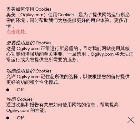
区艾菲奖年度最具实效
奥美如何使用 Cookies
奥美（Ogilvy.com）使用Cookies，是为了提供网站运行所必
代理网络
需的环境，同时帮助我们为您提供更好的用户体验。更多详
情，
点击此处。
必要性用途的 Cookies
Ogilvy China
30/12/2022
这是 Ogilvy.com 正常运行所必需的，且对我们网站使用其核
心功能和增强功能至关重要。一旦禁用，Ogilvy.com 将无法正
奥美连续第二年荣膺艾菲最高荣誉。
常运行或为您提供您所需要的服务。
More
→
功能性用途的 Cookies
允许 Ogilvy.com 记住您所做的选择，以便根据您的偏好提供
更好的功能和个性化模式。
观点
Off
性能 Cookies
通过收集和报告有关您如何使用网站的信息，帮助提高
Ogilvy.com 的性能。
增长之书：以「无界创
Off
意」释放品牌影响力