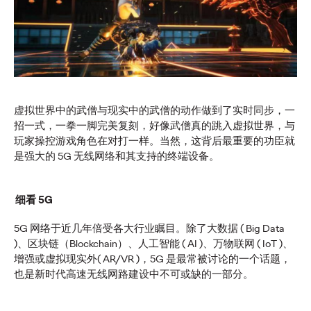
这项研究揭示，可信度是确保商业价值的战略资产。95%的中
国消费者在认为品牌或机构失去可信度时，会选择静默离场。
More
→
新闻
虚拟世界中的武僧与现实中的武僧的动作做到了实时同步，一
招一式，一拳一脚完美复刻，好像武僧真的跳入虚拟世界，与
玩家操控游戏角色在对打一样。当然，这背后最重要的功臣就
是强大的 5G 无线网络和其支持的终端设备。
奥美集团中国任命袁勇
为首席执行官
细看 5G
5G 网络于近几年倍受各大行业瞩目。除了大数据 ( Big Data
)、区块链（Blockchain）、人工智能 ( AI )、万物联网 ( IoT )、
奥美中国
03/06/2026
增强或虚拟现实外( AR/VR )，5G 是最常被讨论的一个话题，
也是新时代高速无线网路建设中不可或缺的一部分。
进一步强化集团长期人才发展战略与协同增长模式
More
→