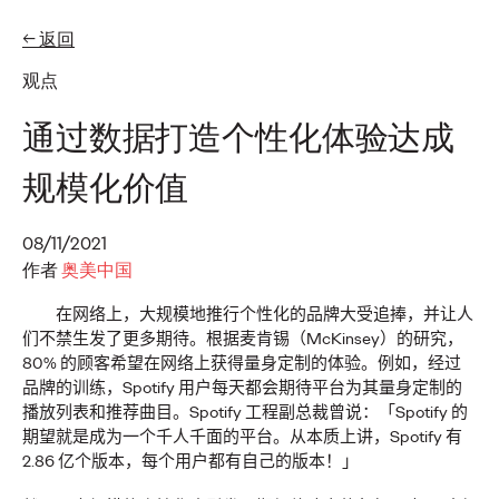
← 返回
EN
ZH-HANS
观点
专题
通过数据打造个性化体验达成
规模化价值
观点
奥美发布首届2026年亚
08/11/2021
作者
奥美中国
太地区可信度指数，推
在网络上，大规模地推行个性化的品牌大受追捧，并让人
们不禁生发了更多期待。根据麦肯锡
（
McKinsey
）
的研究，
出可信度声誉资产管理
80%
的顾客希望在网络上获得量身定制的体验
。例如，经过
品牌的训练，
Spotify
用户每天都会期待平台为其量身定制的
方案
播放列表和推荐曲目。
Spotify
工程副总裁曾说：「
Spotify
的
期望就是成为一个千人千面的平台。从本质上讲，
Spotify
有
2.86
亿个版本，每个用户都有自己的版本！」
奥美中国
07/07/2026