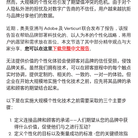
然而，大规模的个性化也引发了期望值冲突的危机。由于对个
这项研究揭示，可信度是确保商业价值的战略资产。95%的中
人隐私外泄的担忧及对数字广告商的不信任，用户越来越抗拒
国消费者在认为品牌或机构失去可信度时，会选择静默离场。
与品牌分享他们的数据。
More
→
近期，奥美亚洲与 Adobe 及 Verticurl 联合发布了报告，该报
告旨在帮助品牌部署科技化的、以人为本的个性化战略，将用
户的愿望和需求放在首位。本文节选了其中部分精华观点与大
新闻
家分享。
您可以在这里
下载
完整中文报告
。
无法提供价值的个性化体验会使顾客对品牌的信任受损，侵蚀
品牌关系。虽然我们拥有技术，可以在顾客旅程中的每个触点
奥美集团中国任命袁勇
实时协调，提供定制的、相关的、一致的、一对一的体验。但
企业在开始大规模地实施个性化技术之前，应先将其品牌的承
为首席执行官
诺和顾客的期望结合起来。
以下是在实施大规模个性化技术之前需要采取的三个主要步
骤：
奥美中国
03/06/2026
定义连接品牌和顾客的承诺
——人们期望从您的品牌中获
进一步强化集团长期人才发展战略与协同增长模式
得什么价值，促使他们与之进行互动？
More
→
定义个性化的目标以及衡量成功的标准
-
您的关键绩效指