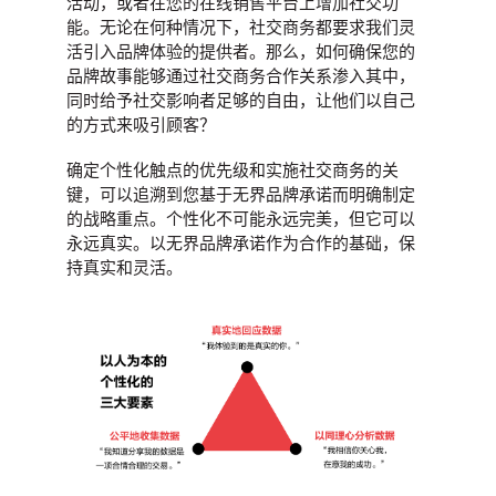
活动，或者在您的在线销售平台上增加社交功
密码
能。无论在何种情况下，社交商务都要求我们灵
活引入品牌体验的提供者。那么，如何确保您的
品牌故事能够通过社交商务合作关系渗入其中，
同时给予社交影响者足够的自由，让他们以自己
奥美中国
13/01/2026
的方式来吸引顾客？
社交科技激发粉丝文化迭代的同时，更催生品牌全球化拓展新
焦点，中国品牌需弃传统的流量思维转向粉丝生态挖掘，融入
确定个性化触点的优先级和实施社交商务的关
海外年轻世代才能实现长效增长。
键，可以追溯到您基于无界品牌承诺而明确制定
的战略重点。
个性化不可能永远完美，但它可以
More
→
永远真实。以无界品牌承诺作为合作的基础，保
持真实和灵活。
观点
奥美亚太2025增长之书