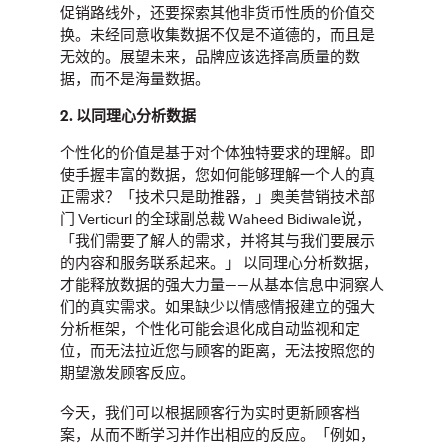
促销路线外，还要探索其他非货币性质的价值交
换。
未经同意收集数据不仅是不道德的，而且是
报告｜2026年意见领袖
无效的。展望未来，品牌应该选择高质量的数
据，而不是海量数据。
营销趋势
2.
以同理心分析数据
个性化的价值是基于对个体独特要求的理解。即
使手握丰富的数据，您如何能够理解一个人的真
奥美中国
24/03/2026
正需求？「技术只是助推器，」奥美营销技术部
门
Verticurl
的全球副总裁
Waheed Bidiwale
说，
中国品牌全球化亟需告别流量营销，转向以信任与 ROI 为核心
「我们需要了解人的需求，并将其与我们要展示
的创作者经济。奥美 《2026 意见领袖营销趋势报告》助力其
的内容和服务联系起来。」
以同理心分析数据，
把握最新市场变局，建立持久的文化联结与商业价值，实现品
才能释放数据的强大力量
——
从基本信息中洞察人
牌长效增长。
们的真实需求。如果缺少以情感情报建立的强大
More
→
分析框架，个性化可能会退化成自动监视和定
位，而无法拉近您与顾客的距离，无法按照您的
期望激发顾客反应。
观点
今天，我们可以根据顾客行为实时更新顾客档
案，从而不断学习并作出相应的反应。「例如，