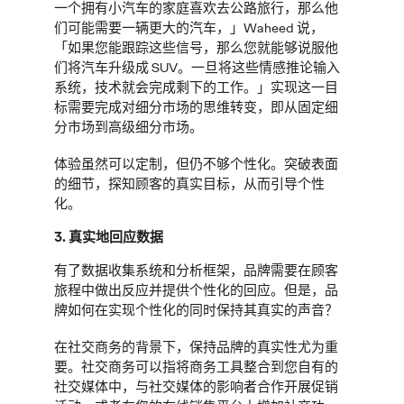
一个拥有小汽车的家庭喜欢去公路旅行，那么他
报告｜回归真实：重塑
们可能需要一辆更大的汽车，」
Waheed
说，
「如果您能跟踪这些信号，那么您就能够说服他
社交营销的价值共鸣
们将汽车升级成
SUV
。一旦将这些情感推论输入
系统，技术就会完成剩下的工作。」实现这一目
标需要完成对细分市场的思维转变，即从固定细
分市场到高级细分市场。
奥美中国
02/03/2026
体验虽然可以定制，但仍不够个性化。突破表面
告别算法红利，社交营销「回归真实」之道。掌握「五大真实
的细节，探知顾客的真实目标，从而引导个性
法则」，奥美最新社交营销趋势报告助力中国品牌全球化构建
化。
深度联结，引领未来。
More
→
3.
真实地回应数据
有了数据收集系统和分析框架，品牌需要在顾客
旅程中做出反应并提供个性化的回应。但是，品
观点
牌如何在实现个性化的同时保持其真实的声音？
报告｜粉丝浪潮：Z世
在社交商务的背景下，保持品牌的真实性尤为重
要。社交商务可以指将商务工具整合到您自有的
代与Alpha世代的增长
社交媒体中，与社交媒体的影响者合作开展促销