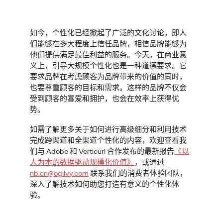
奥美中国
06/11/2025
如今，个性化已经掀起了广泛的文化讨论，即人
解读获奖案例背后的创意，助力品牌实现卓越影响
们能够在多大程度上信任品牌，相信品牌能够为
More
→
他们提供满足最佳利益的服务。今天，在商业意
义上，引导大规模个性化也是一种道德要求。它
要求品牌在考虑顾客为品牌带来的价值的同时，
观点
也要尊重顾客的目标和需求。这样的品牌不仅会
受到顾客的喜爱和拥护，也会在效率上获得优
报告｜Z世代的经济十
势。
字路口：品牌发展的世
如需了解更多关于如何进行高级细分和利用技术
完成跨渠道和全渠道个性化的内容，欢迎查看我
们与
Adobe
和
Verticurl
合作发布的最新报告
《以
代性机遇
人为本的数据驱动规模化价值
》
，或通过
nb.cn@ogilvy.com
联系我们的消费者体验团队，
深入了解技术如何助您打造有意义的个性化体
奥美中国
25/09/2025
验。
中国品牌在Z世代经济新生态下如何「破圈」