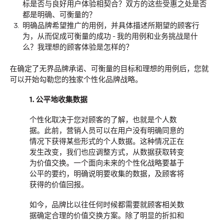
标是否与良好用户体验相契合？双方的这些受惠之处是否
都是明确、可衡量的？
新闻
明确品牌希望推广的用例，并具体描述所期望的顾客行
为，从而促成可衡量的成功
-
我的用例和业务挑战
是什
长安汽车携手奥美，共
么？我理想的顾客体验是怎样的？
创全球化品牌传播新格
在确定了无界品牌承诺、可衡量的目标和理想的用例后，您就
可以开始勾勒您的独家个性化品牌战略。
局
1.
公平地收集数据
个性化取决于您对顾客的了解，也就是个人数
奥美中国
13/05/2026
据。此前，营销人员可以在用户没有明确同意的
情况下获得某些形式的个人数据。这种情况正在
奥美荣任长安汽车海外社交媒体传播与全球官方网站数字化运
发生改变，我们也应调整方式，从数据获取转变
营项目的战略伙伴。
为价值交换。一个面向未来的个性化战略要基于
More
→
公平的要约，明确说明要收集的数据，及顾客将
获得的价值回报。
观点
如今，品牌比以往任何时候都需要就顾客相关数
据确定合理的价值交换方案。除了明显的折扣和