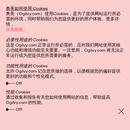
区艾菲奖年度最具实效
奥美如何使用 Cookies
奥美（Ogilvy.com）使用Cookies，是为了提供网站运行所必
代理网络
需的环境，同时帮助我们为您提供更好的用户体验。更多详
情，
点击此处。
必要性用途的 Cookies
Ogilvy China
30/12/2022
这是 Ogilvy.com 正常运行所必需的，且对我们网站使用其核
心功能和增强功能至关重要。一旦禁用，Ogilvy.com 将无法正
奥美连续第二年荣膺艾菲最高荣誉。
常运行或为您提供您所需要的服务。
More
→
功能性用途的 Cookies
允许 Ogilvy.com 记住您所做的选择，以便根据您的偏好提供
更好的功能和个性化模式。
观点
Off
性能 Cookies
通过收集和报告有关您如何使用网站的信息，帮助提高
Ogilvy.com 的性能。
增长之书：以「无界创
Off
意」释放品牌影响力