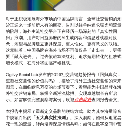
这项研究揭示，可信度是确保商业价值的战略资产。95%的中
国消费者在认为品牌或机构失去可信度时，会选择静默离场。
对于正积极拓展海外市场的中国品牌而言，全球社交营销的潮
More
→
汐正迎来一场前所未有的巨变。告别以往单纯追求曝光和流量
的阶段，海外主流社交平台正在经历一场深刻的「真实性回
归」浪潮。用户对日益膨胀的AI生成内容和信息过载感到疲
新闻
惫，渴望与品牌建立更具深度、更人性化、更有意义的联结。
这意味着，中国品牌在海外市场不再仅仅是「走出去」，更需
要「融入进去」。过去依赖算法红利、追求短期转化的粗放式
增长模式，在海外将面临严峻挑战。
奥美集团中国任命袁勇
Ogilvy Social.Lab发布的2026社交营销趋势报告《回归真实：
为首席执行官
重塑社交营销的价值共鸣》，描绘了海外主流社交营销的未来
图景，在面临瞬息万变的市场节奏下，希望能为中国品牌在海
外社交营销布局、掌握全新潮流脉搏、实现卓越增长有所启
示。如需解锁完整洞察与案例，欢迎
点击此处
查阅报告全文。
奥美中国
03/06/2026
本报告中揭示了重新定义品牌的联结方式、助力其在海量噪音
进一步强化集团长期人才发展战略与协同增长模式
中脱颖而出的
「五大真实性法则」
。深入洞察，如何从追逐昙
More
→
花一现的流量，转向培养深度情感共鸣；如何在数字空间中营