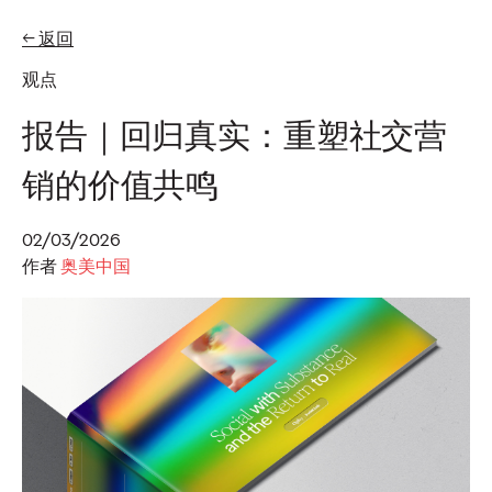
← 返回
EN
ZH-HANS
观点
专题
报告｜回归真实：重塑社交营
销的价值共鸣
观点
奥美发布首届2026年亚
02/03/2026
作者
奥美中国
太地区可信度指数，推
出可信度声誉资产管理
方案
奥美中国
07/07/2026