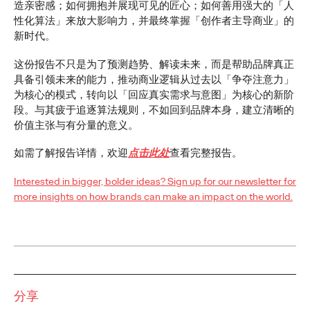
造亲密感；如何拥抱并展现可见的匠心；如何善用强大的「人
性化算法」来放大影响力，并最终掌握「创作者主导商业」的
新闻
新时代。
长安汽车携手奥美，共
这份报告不只是为了预测趋势、解读未来，而是帮助品牌真正
具备引领未来的能力，推动商业逻辑从过去以「争夺注意力」
创全球化品牌传播新格
为核心的模式，转向以「回应真实需求与意图」为核心的新阶
段。与其疲于追逐算法规则，不如回到品牌本身，建立清晰的
价值主张与有分量的意义。
局
如需了解报告详情，欢迎
点击此处
查看完整报告。
奥美中国
13/05/2026
Interested in bigger, bolder ideas? Sign up for our newsletter for
more insights on how brands can make an impact on the world.
奥美荣任长安汽车海外社交媒体传播与全球官方网站数字化运
营项目的战略伙伴。
More
→
观点
分享