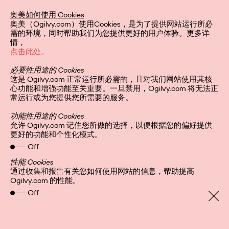
区艾菲奖年度最具实效
奥美如何使用 Cookies
奥美（Ogilvy.com）使用Cookies，是为了提供网站运行所必
代理网络
需的环境，同时帮助我们为您提供更好的用户体验。更多详
情，
点击此处。
必要性用途的 Cookies
Ogilvy China
30/12/2022
这是 Ogilvy.com 正常运行所必需的，且对我们网站使用其核
心功能和增强功能至关重要。一旦禁用，Ogilvy.com 将无法正
奥美连续第二年荣膺艾菲最高荣誉。
常运行或为您提供您所需要的服务。
More
→
功能性用途的 Cookies
允许 Ogilvy.com 记住您所做的选择，以便根据您的偏好提供
更好的功能和个性化模式。
观点
Off
性能 Cookies
通过收集和报告有关您如何使用网站的信息，帮助提高
Ogilvy.com 的性能。
增长之书：以「无界创
Off
意」释放品牌影响力