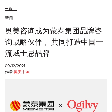
← 返回
EN
ZH-HANS
新闻
专题
奥美咨询成为蒙泰集团品牌咨
询战略伙伴， 共同打造中国一
观点
奥美发布首届2026年亚
流威士忌品牌
太地区可信度指数，推
09/12/2021
作者
奥美中国
出可信度声誉资产管理
方案
奥美中国
07/07/2026