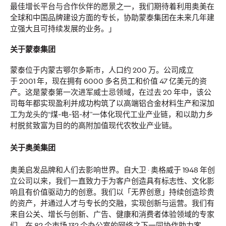
最佳增长平台与合作伙伴的愿景之一，我们期待着利用奥美在
全球和中国品牌建设方面的专长，协助蒙泰集团在未来几年建
报告｜2026年意见领袖
立强大且可持续发展的业务。」
关于蒙泰集团
营销趋势
蒙泰位于内蒙古鄂尔多斯市，人口约
200
万。公司成立
于
2001
年，现在拥有
6000
多名员工和价值
47
亿美元的资
产。这是蒙泰第一次进军威士忌领域，在过去
20
年中，该公
奥美中国
24/03/2026
司每年都实现盈利并成功构筑了以高端铝合金材料生产和深加
中国品牌全球化亟需告别流量营销，转向以信任与 ROI 为核心
工为龙头的“煤
-
电
-
铝
-
材
”
一体化现代工业产业链，和以助力乡
的创作者经济。奥美 《2026 意见领袖营销趋势报告》助力其
村脱贫致富为目的的高附加值现代农牧业产业链。
把握最新市场变局，建立持久的文化联结与商业价值，实现品
牌长效增长。
关于奥美集团
More
→
奥美启发品牌和人们去影响世界。自大卫
·
奥格威于
1948
年创
立公司以来，我们一直致力于为客户创造具有标志性、文化影
观点
响且有价值驱动力的创意。我们以「无界创意」持续创造珍贵
的资产，并通过人才与专长的交融，实现创新与运营。我们有
来自公关、增长与创新、广告、健康和消费者体验领域的专家
们，在
82
个市场
132
个办公室的网络之下一同协作助力客