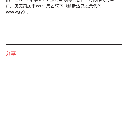
报告｜回归真实：重塑
户。奥美隶属于
WPP
集团旗下（纳斯达克股票代码：
WWPGY
）。
社交营销的价值共鸣
奥美中国
02/03/2026
分享
告别算法红利，社交营销「回归真实」之道。掌握「五大真实
法则」，奥美最新社交营销趋势报告助力中国品牌全球化构建
深度联结，引领未来。
More
→
观点
报告｜粉丝浪潮：Z世
代与Alpha世代的增长