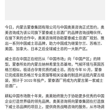
这项研究揭示，可信度是确保商业价值的战略资产。95%的中
国消费者在认为品牌或机构失去可信度时，会选择静默离场。
More
→
今日，内蒙古蒙泰集团有限公司与中国奥美咨询正式签约，奥
美咨询成为该公司旗下蒙泰威士忌酒厂的品牌咨询战略伙伴。
新闻
在接下来的合作中，奥美咨询将协助蒙泰威士忌酒厂规划、推
出一系列中国威士忌品牌，助力中国成为继爱尔兰、苏格兰、
美国、加拿大、日本之后全球威士忌的一大新产区。
奥美集团中国任命袁勇
威士忌在中国正在经历从「
中国市场」向「
中国产区」的转
型。蒙泰所处的内蒙古纳林希里生态基地，气候环境与英国苏
为首席执行官
格兰相似，极适合孕育优质的威士忌。而在今年
10
月，蒙泰
已完成首批苏格兰专业蒸馏等相关设备的制造并运抵内蒙古组
装，预计于
2022
年投产，蒙泰酒厂将成为内蒙古第一家威士
忌酒厂。
奥美中国
03/06/2026
耕耘中国市场数十年来，奥美始终致力于协助更多优秀的中国
进一步强化集团长期人才发展战略与协同增长模式
企业打造世界级的领先品牌。奥美咨询将向蒙泰集团在打造旗
More
→
下威士忌品牌的项目上，提供商务战略咨询的服务，从市场调