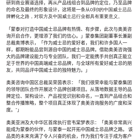
研到商业赛道选择，再从产品线组合到品牌的定位，乃至品牌
的命名及最终的形象设计，这将是一条从
0到1的中国威士忌品
新闻
牌孵化之路，对双方及中国威士忌行业都具有重要意义。
长安汽车携手奥美，共
「蒙泰对打造中国威士忌品牌有热情、有步骤，此次与奥美咨
询开启合作，更增添了我们的信心。」蒙泰集团副董事长兼副
创全球化品牌传播新格
总裁奥博表示，「作为威士忌的爱好者，我们和许多国人一
样，都期盼能品尝到源自中国的威士忌品牌。借助奥美咨询强
局
大的品牌建设能力与专业团队，我们一定能携手共创真正能立
足于世界的中国高端威士忌品牌，与全球所有爱好威士忌的朋
友，共同品评中国威士忌的独特魅力。」
奥美中国
13/05/2026
奥美咨询中国区总裁吴荣茵表示：「我们很荣幸能与蒙泰集团
的领导团队合作开展这个品牌创建项目。从落地数据主导的品
奥美荣任长安汽车海外社交媒体传播与全球官方网站数字化运
牌定位、架构设计、产品视觉识别和命名，一直到产品组合和
营项目的战略伙伴。
整合传播策略，整个项目真正体现了奥美咨询服务的广度和深
More
→
度。”」
奥美亚洲及大中华区首席执行官韦棠梦表示：「奥美非常高兴
观点
能成为蒙泰的伙伴，与蒙泰一起开拓中国威士忌品牌之路。 该
品类的未来充满了令人兴奋的机会，作为我们专注于成为客户