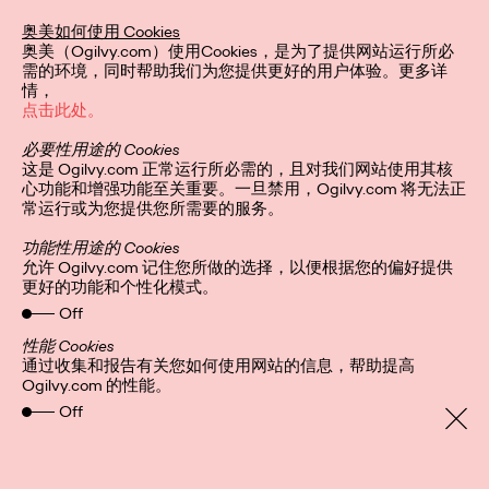
区艾菲奖年度最具实效
奥美如何使用 Cookies
奥美（Ogilvy.com）使用Cookies，是为了提供网站运行所必
代理网络
需的环境，同时帮助我们为您提供更好的用户体验。更多详
情，
点击此处。
必要性用途的 Cookies
Ogilvy China
30/12/2022
这是 Ogilvy.com 正常运行所必需的，且对我们网站使用其核
心功能和增强功能至关重要。一旦禁用，Ogilvy.com 将无法正
奥美连续第二年荣膺艾菲最高荣誉。
常运行或为您提供您所需要的服务。
More
→
功能性用途的 Cookies
允许 Ogilvy.com 记住您所做的选择，以便根据您的偏好提供
更好的功能和个性化模式。
观点
Off
性能 Cookies
通过收集和报告有关您如何使用网站的信息，帮助提高
Ogilvy.com 的性能。
增长之书：以「无界创
Off
意」释放品牌影响力