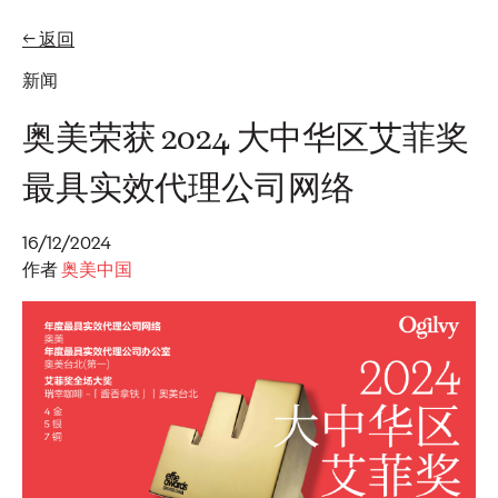
← 返回
EN
ZH-HANS
新闻
专题
奥美荣获 2024 大中华区艾菲奖
最具实效代理公司网络
观点
奥美发布首届2026年亚
16/12/2024
作者
奥美中国
太地区可信度指数，推
出可信度声誉资产管理
方案
奥美中国
07/07/2026