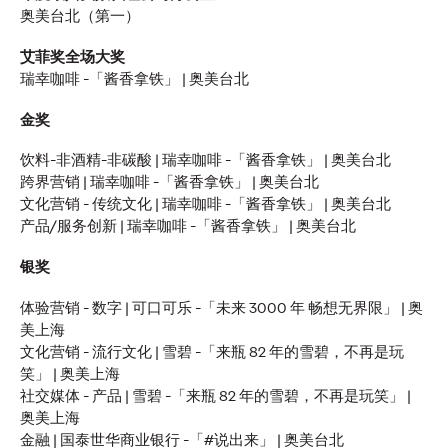
奥美台北（第一）
新闻
艾菲奖全场大奖
长安汽车携手奥美，共
瑞幸咖啡 -「酱香拿铁」 | 奥美台北
金奖
创全球化品牌传播新格
饮料-非酒精-非碳酸 | 瑞幸咖啡 -「酱香拿铁」 | 奥美台北
局
跨界营销 | 瑞幸咖啡 -「酱香拿铁」 | 奥美台北
文化营销 - 传统文化 | 瑞幸咖啡 -「酱香拿铁」 | 奥美台北
产品/服务创新 | 瑞幸咖啡 -「酱香拿铁」 | 奥美台北
奥美中国
13/05/2026
银奖
奥美荣任长安汽车海外社交媒体传播与全球官方网站数字化运
体验营销 - 数字 | 可口可乐 -「未来 3000 年 畅想无界限」 | 奥
营项目的战略伙伴。
美上海
More
→
文化营销 - 流行文化 | 雪碧 -「来瓶 82 年的雪碧，不再是玩
笑」 | 奥美上海
社交媒体 - 产品 | 雪碧 -「来瓶 82 年的雪碧，不再是玩笑」 |
观点
奥美上海
金融 | 国泰世华商业银行 -「#说出来」 | 奥美台北