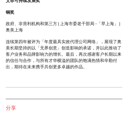
艾菲可持续发展奖
报告｜回归真实：重塑
铜奖
社交营销的价值共鸣
政府、非营利机构和第三方 | 上海市委老干部局 -「早上海」 |
奥美上海
连续第四年被评为「年度最具实效代理公司网络」，展现了奥
奥美中国
02/03/2026
美长期坚持的以「无界创意」创造影响的承诺，并以此推动了
告别算法红利，社交营销「回归真实」之道。掌握「五大真实
客户业务和品牌影响力的增长。最后，再次感谢客户长期以来
法则」，奥美最新社交营销趋势报告助力中国品牌全球化构建
的信任与合作，与所有才华横溢的团队的饱满热情和辛勤付
深度联结，引领未来。
出，期待在未来携手共创更多卓越的作品。
More
→
观点
报告｜粉丝浪潮：Z世
分享
代与Alpha世代的增长