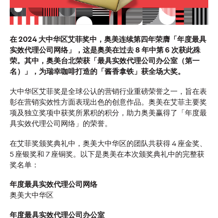
这项研究揭示，可信度是确保商业价值的战略资产。95%的中
国消费者在认为品牌或机构失去可信度时，会选择静默离场。
More
→
在 2024 大中华区艾菲奖中，奥美连续第四年荣膺「年度最具
实效代理公司网络」，这是奥美在过去 8 年中第 6 次获此殊
荣。其中，奥美台北荣获「最具实效代理公司办公室（第一
新闻
名）」，为瑞幸咖啡打造的「酱香拿铁」获全场大奖。
大中华区艾菲奖是全球公认的营销行业重磅荣誉之一，旨在表
彰在营销实效性方面表现出色的创意作品。奥美在艾菲主要奖
奥美集团中国任命袁勇
项及独立奖项中获奖所累积的积分，助力奥美赢得了「年度最
具实效代理公司网络」的荣誉。
为首席执行官
在艾菲奖颁奖典礼中，奥美大中华区的团队共获得 4 座金奖、
5 座银奖和 7 座铜奖。以下是奥美在本次颁奖典礼中的完整获
奖名单：
奥美中国
03/06/2026
年度最具实效代理公司网络‍
进一步强化集团长期人才发展战略与协同增长模式
奥美大中华区
More
→
年度最具实效代理公司办公室‍