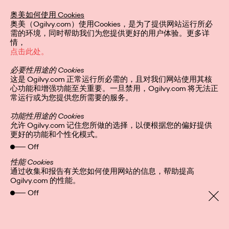
区艾菲奖年度最具实效
奥美如何使用 Cookies
奥美（Ogilvy.com）使用Cookies，是为了提供网站运行所必
代理网络
需的环境，同时帮助我们为您提供更好的用户体验。更多详
情，
点击此处。
必要性用途的 Cookies
Ogilvy China
30/12/2022
这是 Ogilvy.com 正常运行所必需的，且对我们网站使用其核
心功能和增强功能至关重要。一旦禁用，Ogilvy.com 将无法正
奥美连续第二年荣膺艾菲最高荣誉。
常运行或为您提供您所需要的服务。
More
→
功能性用途的 Cookies
允许 Ogilvy.com 记住您所做的选择，以便根据您的偏好提供
更好的功能和个性化模式。
观点
Off
性能 Cookies
通过收集和报告有关您如何使用网站的信息，帮助提高
Ogilvy.com 的性能。
增长之书：以「无界创
Off
意」释放品牌影响力