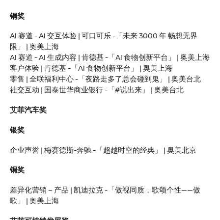
铜奖
报告｜2026年意见领袖
AI 赛道 - AI 交互体验 | 可口可乐 -「未来 3000 年 畅想无界
限」 | 奥美上海
营销趋势
AI 赛道 - AI 生成内容 | 肯德基 -「AI 食物创新平台」 | 奥美上海
客户体验 | 肯德基 -「AI 食物创新平台」 | 奥美上海
零售 | 全联福利中心 -「夜路走多了总会碰到⻤」 | 奥美台北
奥美中国
24/03/2026
社交互动 | 国泰世华商业银行 -「#说出来」 | 奥美台北
中国品牌全球化亟需告别流量营销，转向以信任与 ROI 为核心
艾菲汽车奖
的创作者经济。奥美 《2026 意见领袖营销趋势报告》助力其
把握最新市场变局，建立持久的文化联结与商业价值，实现品
银奖
牌长效增长。
企业声誉 | 梅赛德斯-奔驰 -「超越时空的经典」 | 奥美北京
More
→
铜奖
观点
差异化营销 – 产品 | 凯迪拉克 -「傲视同质，歌颂个性——傲
歌」 | 奥美上海