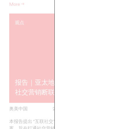
More
→
More
→
观点
观点
报告｜亚太地区的
报告｜奥美
社交营销断联
2025消费者
奥美中国
24/06/2025
奥美中国
本报告提出 “互联社交” 解决方
中国品牌全球化如何
案，旨在打通社交营销全链路，构
市场