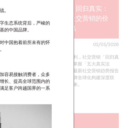
报告｜回归真实：
挑战。
2026年意见
重塑社交营销的价
字生态系统背后，严峻的
营销趋势
值共鸣
根基的中国品牌。
对中国抱着前所未有的怀
24/03/2026
奥美中国
02/03/2026
备。
球化亟需告别流量营
告别算法红利，社交营销「回归真
任与 ROI 为核心的创
实」之道。掌握「五大真实法
美 《2026 意见领袖
则」，奥美最新社交营销趋势报告
加容易接触消费者，众多
告》助力其把握最新市
助力中国品牌全球化构建深度联
增长、提高全球范围内的
立持久的文化联结与商
结，引领未来。
满足客户跨越国界的一系
现品牌长效增长。
More
→
观点