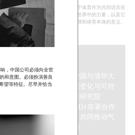
场面对的挑战，提出助
此报告着眼于体育作为共同语言在
创新发展的新框架
纷繁复杂的世界中的力量，以及它
对球迷、品牌和体育本身的意义。
More
→
新闻
影响，中国公司必须向全世
奥美中国与清华大
的和意图。必须扮演善良
和希望等特征。尽早并恰当
学气候变化与可持
续发展研究院
获 2023 大中
(ICCSD) 签署合作
艾菲奖最具实
协议，共同推动气
理公司网络
候传播