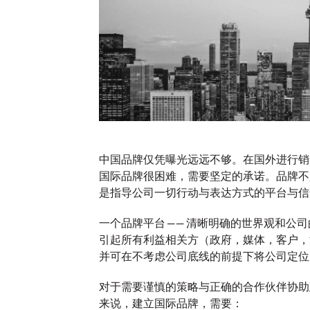
报告｜
报告｜Z世代的经济
费者
5增长
十字路口：品牌发
「忠
展的世代性机遇
事儿
中国品牌仅凭曝光远远不够。在国外进行销
国际品牌很困难，需要坚定的承诺。品牌不
是指导公司一切行动与表达方式的平台与信念
06/11/2025
奥美中国
25/09/2025
奥美中国
一个品牌平台 —— 清晰明确的世界观和公司
创意，助力品
中国品牌在Z世代经济新生态下如
无需依赖奖
引起所有利益相关方（政府，媒体，客户，
何「破圈」
能、文化、
并可在不考虑公司底线的前提下将公司定
驱动和可持
系
对于需要谨慎的策略与正确的合作伙伴协助
来说，建立国际品牌，需要：