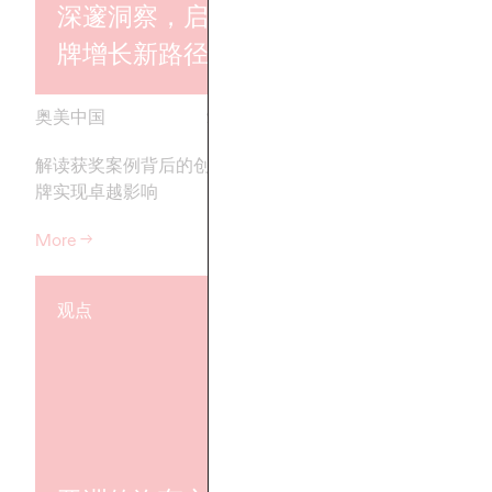
深邃洞察，启发品
能时代的创
牌增长新路径
业和社会
奥美中国
25/10/2023
奥美中国
解读获奖案例背后的创意，助力品
颠覆即将来临，席卷
牌实现卓越影响
工智能意味着什么？
More
→
More
→
观点
观点