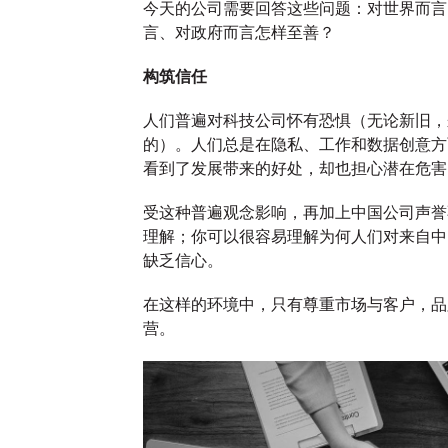
今天的公司需要回答这些问题：对世界而言
言、对政府而言怎样至善？
More
→
More
→
构筑信任
人们普遍对科技公司怀有恐惧（无论新旧，
新闻
观点
的）。人们总是在隐私、工作和数据创意方
奥美公关在亚太区
看到了发展带来的好处，却也担心潜在危
推出「影响力护
受这种普遍观念影响，再加上中国公司声誉不
盾」增强品牌声誉
理解；你可以很容易理解为何人们对来自中
缺乏信心。
4 增长
管理服务并任命魏
市场趋
斯蒙 (Simon Webb)
重新
在这样的环境中，只有尊重市场与客户，品
营。
牌解锁
为该区域市场的风
想，
险管理业务负责人
放实
24/09/2024
奥美中国
23/09/2024
奥美中国