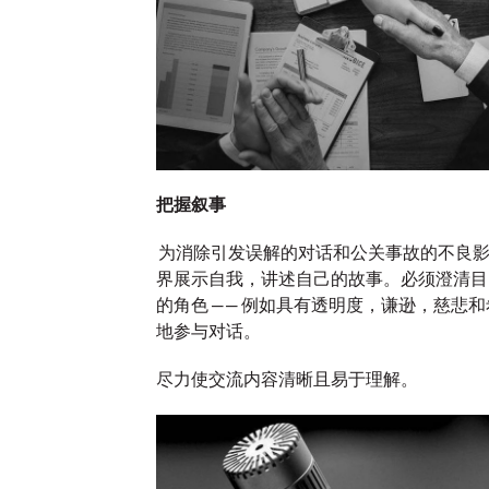
创意，助力品
以创新解决方案，助力品牌应对市
解析当前市
场对意见领袖营销相关的声誉风险
力品牌实现
管理需求。
More
→
More
→
观点
新闻
把握叙事
为消除引发误解的对话和公关事故的不良
界展示自我，讲述自己的故事。必须澄清目
的角色 —— 例如具有透明度，谦逊，慈悲
地参与对话。
尽力使交流内容清晰且易于理解。
亚洲
大竞技大创意：以
奥美荣
功的八
超级碗为鉴，探寻
华区
时机营销新思路
效代