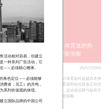
和3500名消
聊了聊关于
诚度」的那些
报告｜体育迷的热
情演变新洞察
售活动相对容易，但建立
是一种系列广告活动，它
 —— 必须精心雕琢。
25/08/2025
奥美中国
29/07/2025
的角色定位 —— 必须能够
励机制，基于原则、潜
本报告将探讨体育如何超越其本身
消费者，员工）的共鸣，
社群维度价值，设计自
的边界，体育迷即粉丝群体正经历
位为系列价值观的体现。
续增长的客户忠诚度体
根本性变革，这迫使品牌与版权方
重新构想互动策略。
建立国际品牌的中国公司