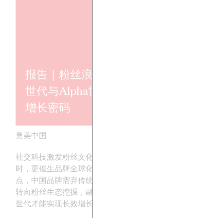
报告｜粉丝浪潮：Z
世代与Alpha世代的
奥美亚太202
增长密码
之书
奥美中国
13/01/2026
奥美中国
社交科技激发粉丝文化迭代的同
解读获奖案例背后的
时，更催生品牌全球化拓展新焦
牌实现卓越影响
点，中国品牌需弃传统的流量思维
转向粉丝生态挖掘，融入海外年轻
世代才能实现长效增长。