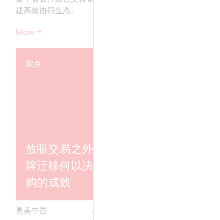
建高效协同生态。
More
→
More
→
观点
观点
奥美亚太 202
放眼交易之外：品
之书：洞察
牌迁移何以决定并
势，引领品
购的成败
增长新路径
奥美中国
30/10/2024
奥美中国