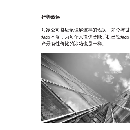
More
→
More
→
行善致远
观点
观点
每家公司都应该理解这样的现实：如今与世
远远不够，为每个人提供智能手机已经远远
产最有性价比的冰箱也是一样。
拉美
以共情之力构建品
以社
趋势
牌忠诚度
牌建
28/03/2025
奥美中国
18/03/2025
奥美中国
「圈粉」拉美
融合技术与情感，以共情触动消费
拥抱品牌建
者。
增长及影响