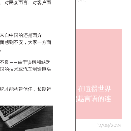
、对民众而言、对客户而
More
→
来自中国的还是西方
观点
面感到不安，大家一方面
害。
良 —— 由于误解和缺乏
国的技术或汽车制造巨头
构建，重新构
体育：在喧嚣世界
牌才能构建信任，长期运
重新布局：释
中，超越言语的连
际的增长力
接
15/08/2024
奥美中国
12/08/2024