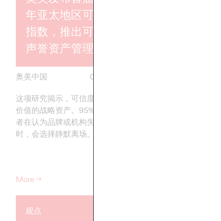
年亚太地区可信度
指数，推出可信度
奥美集团中
声誉资产管理方案
袁勇为首席
奥美中国
07/07/2026
奥美中国
这项研究揭示，可信度是确保商业
进一步强化集团长期
价值的战略资产。95%的中国消费
与协同增长模式
者在认为品牌或机构失去可信度
时，会选择静默离场。
More
→
More
→
观点
观点