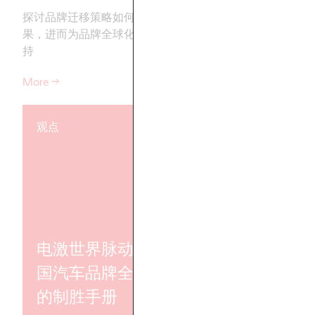
探讨品牌迁移策略如何影响并购结
解读获奖案例背后的
果，进而为品牌全球化提供有力支
牌实现卓越影响
持
More
→
More
→
观点
观点
电激世界脉动——中
解决矛盾：
国汽车品牌全球化
B2B 营销成
的制胜手册
大转变