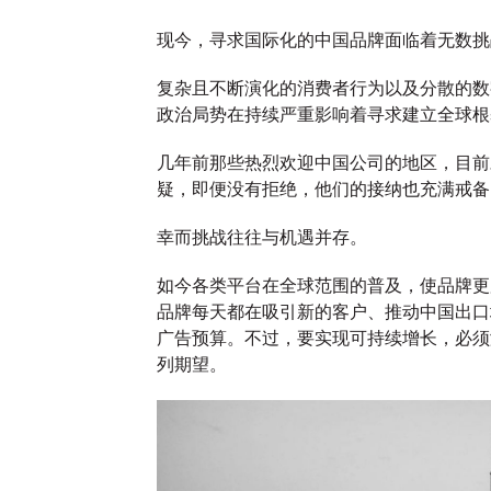
长安汽车携手奥
现今，寻求国际化的中国品牌面临着无数
国任命
美，共创全球化品
报告｜
复杂且不断演化的消费者行为以及分散的数
执行官
牌传播新格局
领袖
政治局势在持续严重影响着寻求建立全球
几年前那些热烈欢迎中国公司的地区，目前
03/06/2026
奥美中国
13/05/2026
奥美中国
疑，即便没有拒绝，他们的接纳也充满戒
人才发展战略
奥美荣任长安汽车海外社交媒体传
中国品牌全
幸而挑战往往与机遇并存。
播与全球官方网站数字化运营项目
销，转向以信
的战略伙伴。
作者经济。奥
如今各类平台在全球范围的普及，使品牌更
营销趋势报
品牌每天都在吸引新的客户、推动中国出口
场变局，建
广告预算。不过，要实现可持续增长，必须
业价值，实
列期望。
More
→
More
→
观点
观点