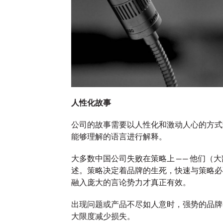
11/04/2024
奥美中国
28/03/2024
奥美中国
市场中错综复
回顾 2024 超级碗，总结品牌的六
奥美连续第
B 业务相关
大制胜要素
提供了成功路
More
→
More
→
人性化故事
公司的故事需要以人性化和激动人心的方式
观点
观点
能够理解的语言进行解释。
大多数中国公司失败在策略上 —— 他们（
述。策略决定着品牌的生死，快速与策略必
融入庞大的言论势力才真正有效。
出现问题或产品不尽如人意时，强势的品牌
人工智
大限度减少损失。