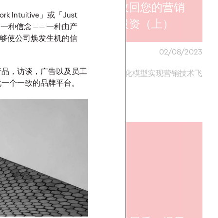
收回您的营销
高效收回您的营销
 Intuitive」或「Just
投资（下）
技术投资（上）
一种信念 —— 一种由产
够使公司焕发生机的信
03/08/2023
奥美中国
02/08/2023
产品，访谈，广告以及员工
方向打造个性化且有高
以成熟的优化模型实现营销技术飞
化一个一致的品牌平台。
报的营销活动
跃
More
→
观点