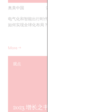
奥美中国
27/05/2024
奥美中国
电气化和智能出行时代，中国车企
探讨亚洲地区 B2B 
如何实现全球化布局？
杂的矛盾，为各类 B2
企业在矛盾的挑战中
径
More
→
More
→
观点
观点
2023 增长之书：以
闪络效应：