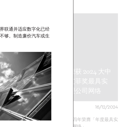
More
→
新闻
界联通并适应数字化已经
不够。制造廉价汽车或生
奥美荣获 2024 大中
交化为先的品
华区艾菲奖最具实
设
效代理公司网络
28/02/2025
奥美中国
16/12/2024
设关键转变，驱动实效
奥美连续第四年荣膺「年度最具实
力。
效代理公司网络」