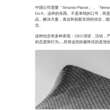
意、商
提升对消费者健康
高效
中国公司需要「Smarter Planet」，「Network
的影响力
技术
Do It」这样的东西。不是单纯的口号，而是
品，解决方案，表达和创新支持的信念，能
念。
20/09/2023
奥美亚洲
30/08/2023
奥美中国
这种信念有多种表现：CEO 演讲，活动，
所有行业的人
洞察消费者健康需求，引领亚洲健
以五大实践
的态度和行为……所有这些的最终目的是强
康产业变革
营销投资回
More
→
More
→
新闻
观点
致敬奥美奠基人：