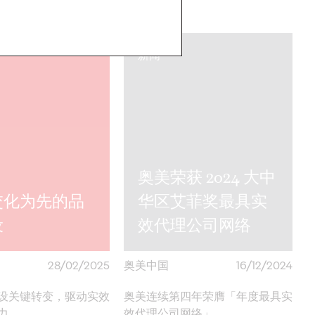
More
→
新闻
奥美荣获 2024 大中
交化为先的品
华区艾菲奖最具实
设
效代理公司网络
28/02/2025
奥美中国
16/12/2024
设关键转变，驱动实效
奥美连续第四年荣膺「年度最具实
力。
效代理公司网络」