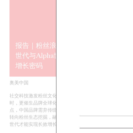
报告｜粉丝浪潮：Z
世代与Alpha世代的
奥美亚太202
增长密码
之书
奥美中国
13/01/2026
奥美中国
社交科技激发粉丝文化迭代的同
解读获奖案例背后的
时，更催生品牌全球化拓展新焦
牌实现卓越影响
点，中国品牌需弃传统的流量思维
转向粉丝生态挖掘，融入海外年轻
世代才能实现长效增长。