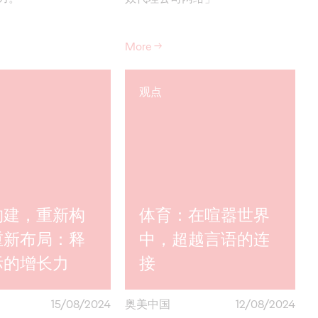
More
→
观点
构建，重新构
体育：在喧嚣世界
重新布局：释
中，超越言语的连
际的增长力
接
15/08/2024
奥美中国
12/08/2024