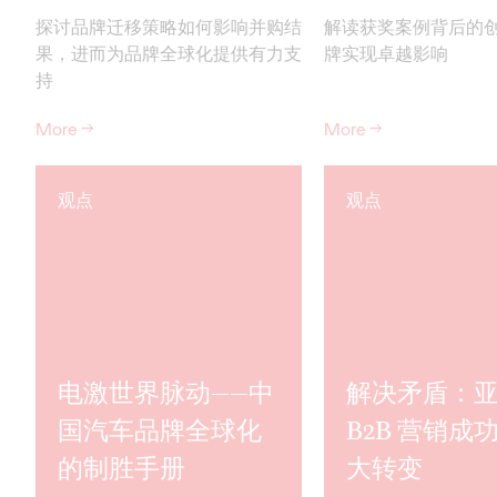
探讨品牌迁移策略如何影响并购结
解读获奖案例背后的
果，进而为品牌全球化提供有力支
牌实现卓越影响
持
More
→
More
→
观点
观点
电激世界脉动——中
解决矛盾：
国汽车品牌全球化
B2B 营销成
的制胜手册
大转变