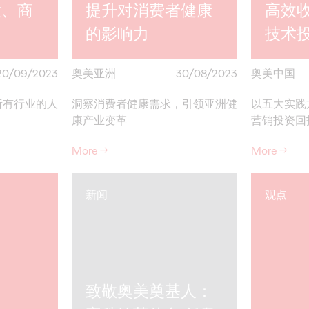
意、商
提升对消费者健康
高效
的影响力
技术
20/09/2023
奥美亚洲
30/08/2023
奥美中国
所有行业的人
洞察消费者健康需求，引领亚洲健
以五大实践
康产业变革
营销投资回
More
→
More
→
新闻
观点
致敬奥美奠基人：