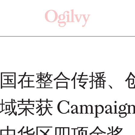
点击这里
Off
国在整合传播、
新闻
观点
荣获 Campaign 
7 大中华区四项金奖