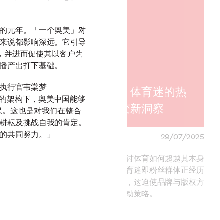
局”的元年。「一个奥美」对
来说都影响深远。它引导
，并进而促使其以客户为
和3500名消
传播产出打下基础。
聊了聊关于
执行官韦棠梦
诚度」的那些
报告｜体育迷的热
个奥美’的架构下，奥美中国能够
情演变新洞察
果。这也是对我们在整合
耕耘及挑战自我的肯定。
的共同努力。」
25/08/2025
奥美中国
29/07/2025
励机制，基于原则、潜
本报告将探讨体育如何超越其本身
社群维度价值，设计自
的边界，体育迷即粉丝群体正经历
续增长的客户忠诚度体
根本性变革，这迫使品牌与版权方
重新构想互动策略。