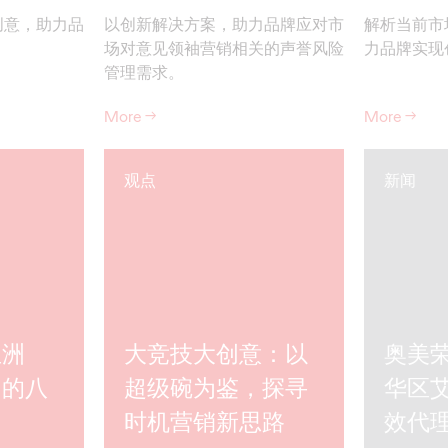
创意，助力品
以创新解决方案，助力品牌应对市
解析当前市
场对意见领袖营销相关的声誉风险
力品牌实现
管理需求。
More
→
More
→
观点
新闻
亚洲
大竞技大创意：以
奥美荣
功的八
超级碗为鉴，探寻
华区
时机营销新思路
效代