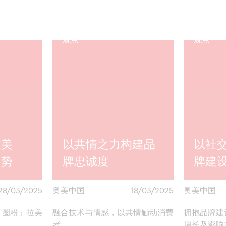
More
→
More
→
观点
观点
拉美
以共情之力构建品
以社
趋势
牌忠诚度
牌建
28/03/2025
奥美中国
18/03/2025
奥美中国
「圈粉」拉美
融合技术与情感，以共情触动消费
拥抱品牌建
者。
增长及影响