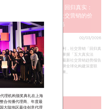
报告｜回归真实：
2026年意见
重塑社交营销的价
营销趋势
值共鸣
24/03/2026
奥美中国
02/03/2026
球化亟需告别流量营
告别算法红利，社交营销「回归真
任与 ROI 为核心的创
实」之道。掌握「五大真实法
美 《2026 意见领袖
则」，奥美最新社交营销趋势报告
告》助力其把握最新市
助力中国品牌全球化构建深度联
立持久的文化联结与商
结，引领未来。
现品牌长效增长。
More
→
中华区最佳代理机构颁奖典礼在上海
整合传播代理商、年度最
观点
国大陆地区最佳创意代理