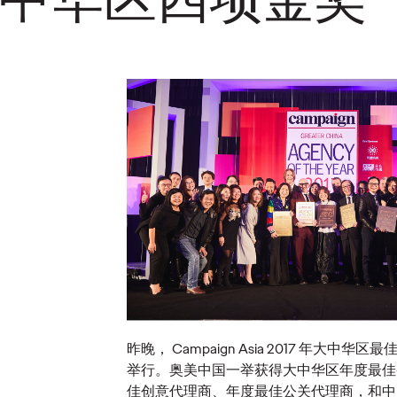
长安汽车携手奥
国任命
美，共创全球化品
报告｜
执行官
牌传播新格局
领袖
03/06/2026
奥美中国
13/05/2026
奥美中国
人才发展战略
奥美荣任长安汽车海外社交媒体传
中国品牌全
播与全球官方网站数字化运营项目
销，转向以信
的战略伙伴。
作者经济。奥
营销趋势报
场变局，建
业价值，实
More
→
More
→
昨晚， Campaign Asia 2017 年大
举行。奥美中国一举获得大中华区年度最佳
观点
观点
佳创意代理商、年度最佳公关代理商，和中