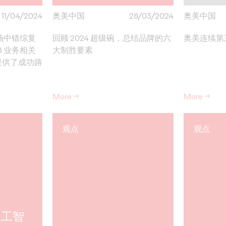
11/04/2024
奥美中国
28/03/2024
奥美中国
市场中错综复
回顾 2024 超级碗，总结品牌的六
奥美连续第
B 业务相关
大制胜要素
提供了成功路
More
→
More
→
观点
观点
人工智