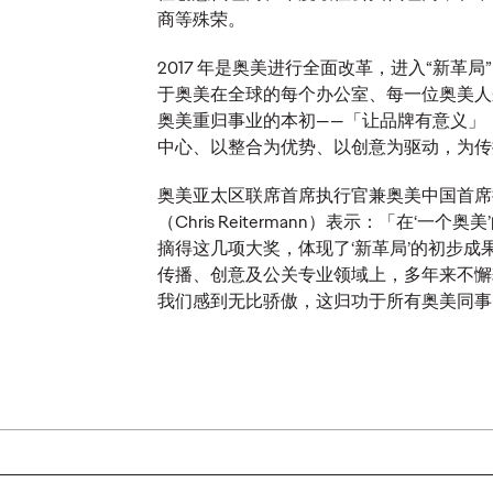
商等殊荣。
2017 年是奥美进行全面改革，进入“新革
于奥美在全球的每个办公室、每一位奥美人
奥美重归事业的本初——「让品牌有意义」
报告｜
中心、以整合为优势、以创意为驱动，为
报告｜Z世代的经济
费者
奥美亚太区联席首席执行官兼奥美中国首席
5增长
十字路口：品牌发
「忠
（Chris Reitermann）表示：「在‘一
展的世代性机遇
事儿
摘得这几项大奖，体现了‘新革局’的初步成
传播、创意及公关专业领域上，多年来不懈
我们感到无比骄傲，这归功于所有奥美同事
06/11/2025
奥美中国
25/09/2025
奥美中国
创意，助力品
中国品牌在Z世代经济新生态下如
无需依赖奖
何「破圈」
能、文化、
驱动和可持
系