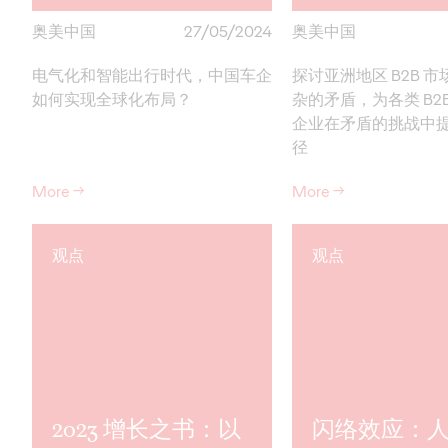
奥美中国
27/05/2024
奥美中国
电气化和智能出行时代，中国车企
探讨亚洲地区 B2B 
如何实现全球化布局？
杂的矛盾，为各类 B2
企业在矛盾的挑战中
径
More
→
More
→
观点
观点
2023 增长之书：以
闪络效应：