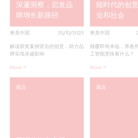
深邃洞察，启发品
能时代的创
牌增长新路径
业和社会
奥美中国
25/10/2023
奥美中国
解读获奖案例背后的创意，助力品
颠覆即将来临，席卷
牌实现卓越影响
工智能意味着什么？
More
→
More
→
观点
观点