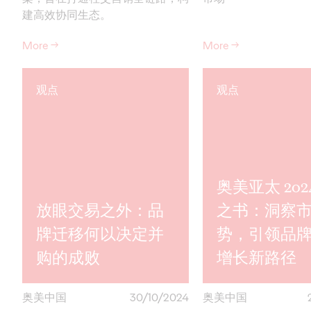
建高效协同生态。
More
→
More
→
观点
观点
奥美亚太 202
放眼交易之外：品
之书：洞察
牌迁移何以决定并
势，引领品
购的成败
增长新路径
奥美中国
30/10/2024
奥美中国