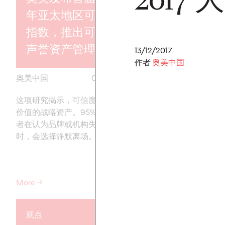
年亚太地区可信度
指数，推出可信度
奥美集团中
声誉资产管理方案
袁勇为首席
13/12/2017
作者
奥美中国
奥美中国
07/07/2026
奥美中国
这项研究揭示，可信度是确保商业
进一步强化集团长期
价值的战略资产。95%的中国消费
与协同增长模式
者在认为品牌或机构失去可信度
时，会选择静默离场。
More
→
More
→
观点
观点