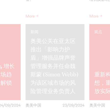
More
→
More
→
新闻
观点
奥美公关在亚太区
推出「影响力护
盾」增强品牌声誉
4 增长
管理服务并任命魏
市场趋
斯蒙 (Simon Webb)
重新
牌解锁
为该区域市场的风
想，
险管理业务负责人
放实
24/09/2024
奥美中国
23/09/2024
奥美中国