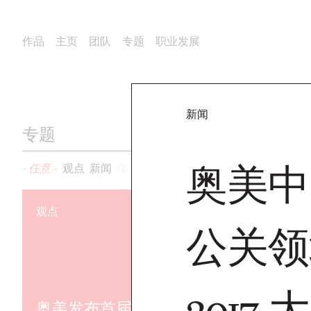
作品
主页
团队
专题
职业发展
新闻
专题
奥美中
- 任意 -
观点
新闻
观点
新闻
公关领域
201
奥美发布首届2026