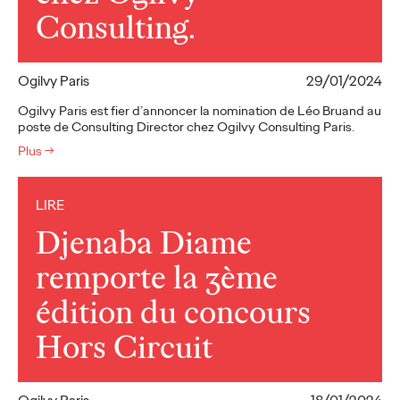
Consulting.
Ogilvy Paris
29/01/2024
Ogilvy Paris est fier d’annoncer la nomination de Léo Bruand au
poste de Consulting Director chez Ogilvy Consulting Paris.
Plus
→
LIRE
Djenaba Diame
remporte la 3ème
édition du concours
Hors Circuit