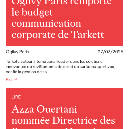
Ogilvy Paris remporte
le budget
communication
corporate de Tarkett
Ogilvy Paris
27/03/2025
Tarkett, acteur international leader dans les solutions
innovantes de revêtements de sol et de surfaces sportives,
confie la gestion de sa…
Plus
→
LIRE
Azza Ouertani
nommée Directrice des