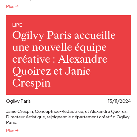
Plus
→
LIRE
Ogilvy Paris accueille
une nouvelle équipe
créative : Alexandre
Quoirez et Janie
Crespin
Ogilvy Paris
13/11/2024
Janie Crespin, Conceptrice-Rédactrice, et Alexandre Quoirez,
Directeur Artistique, rejoignent le département créatif d'Ogilvy
Paris.
Plus
→