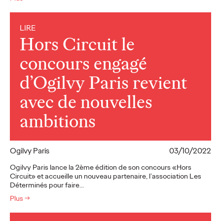
LIRE
Hors Circuit le
concours engagé
d’Ogilvy Paris revient
avec de nouvelles
ambitions
Ogilvy Paris
03/10/2022
Ogilvy Paris lance la 2ème édition de son concours «Hors
Circuit» et accueille un nouveau partenaire, l’association Les
Déterminés pour faire…
Plus
→