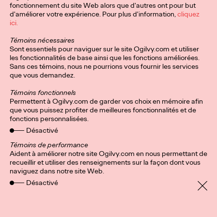
fonctionnement du site Web alors que d'autres ont pour but
former un duo avec Linnéa…
d'améliorer votre expérience. Pour plus d'information,
cliquez
Plus
→
ici.
Témoins nécessaires
Sont essentiels pour naviguer sur le site Ogilvy.com et utiliser
PRESSE
les fonctionnalités de base ainsi que les fonctions améliorées.
Lobna Calleja Ben
Sans ces témoins, nous ne pourrions vous fournir les services
que vous demandez.
Hassine rejoint Ogilvy
Témoins fonctionnels
Paris au poste de
Permettent à Ogilvy.com de garder vos choix en mémoire afin
que vous puissez profiter de meilleures fonctionnalités et de
directrice des
fonctions personnalisées.
Désactivé
ressources humaines
Témoins de performance
Aident à améliorer notre site Ogilvy.com en nous permettant de
recueillir et utiliser des renseignements sur la façon dont vous
Ogilvy Paris
28/10/2021
naviguez dans notre site Web.
Désactivé
Lobna Calleja Ben Hassine a rejoint Ogilvy Paris en tant que
Directrice des Ressources Humaines et intègre, à ce titre, le
nouveau Comex de l’agence…