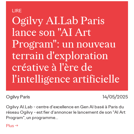
LIRE
Ogilvy AI.Lab Paris
lance son "AI Art
Program": un nouveau
terrain d'exploration
créative à l'ère de
l'intelligence artificielle
Ogilvy Paris
14/05/2025
Ogilvy AI.Lab - centre d'excellence en Gen AI basé à Paris du
réseau Ogilvy - est fier d'annoncer le lancement de son "AI Art
Program", un programme…
Plus
→