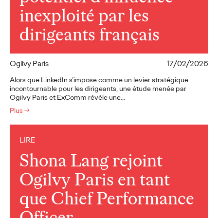
inexploité par les
dirigeants français
Ogilvy Paris
17/02/2026
Alors que LinkedIn s’impose comme un levier stratégique
incontournable pour les dirigeants, une étude menée par
Ogilvy Paris et ExComm révèle une…
Plus
→
LIRE
Shona Lang rejoint
Ogilvy Paris en tant
que Chief Performance
Officer