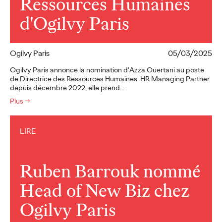
Ressources Humaines
d'Ogilvy Paris
Ogilvy Paris
05/03/2025
Ogilvy Paris annonce la nomination d'Azza Ouertani au poste
de Directrice des Ressources Humaines. HR Managing Partner
depuis décembre 2022, elle prend…
Plus
→
LIRE
Ruben Barrouk nommé
Head of New Biz chez
Ogilvy Paris