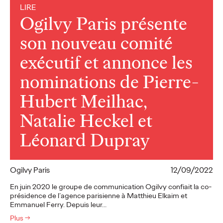
LIRE
Ogilvy Paris présente
son nouveau comité
exécutif et annonce les
nominations de Pierre-
Hubert Meilhac,
Natalie Heckel et
Léonard Dupray
Ogilvy Paris
12/09/2022
En juin 2020 le groupe de communication Ogilvy confiait la co-
présidence de l’agence parisienne à Matthieu Elkaim et
Emmanuel Ferry. Depuis leur…
Plus
→