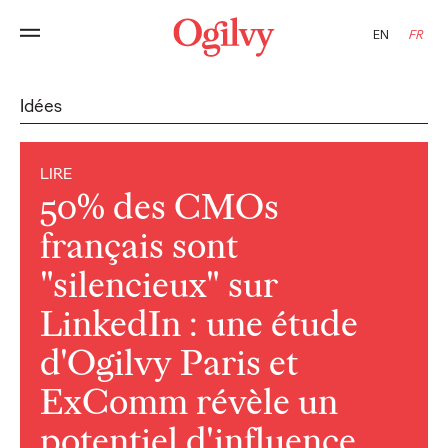
EN
FR
Idées
LIRE
50% des CMOs
français sont
"silencieux" sur
LinkedIn : une étude
d'Ogilvy Paris et
ExComm révèle un
potentiel d'influence