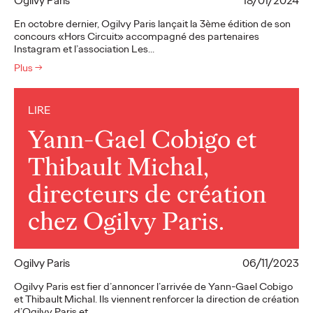
Ogilvy Paris
18/01/2024
En octobre dernier, Ogilvy Paris lançait la 3ème édition de son
concours «Hors Circuit» accompagné des partenaires
Instagram et l’association Les…
Plus
→
LIRE
Yann-Gael Cobigo et
Thibault Michal,
directeurs de création
chez Ogilvy Paris.
Ogilvy Paris
06/11/2023
Ogilvy Paris est fier d’annoncer l’arrivée de Yann-Gael Cobigo
et Thibault Michal. Ils viennent renforcer la direction de création
d’Ogilvy Paris et…