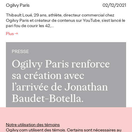
Ogilvy Paris
02/12/2021
Thibault Loué, 29 ans, athlète, directeur commercial chez
Ogilvy Paris et créateur de contenus sur YouTube, s’est lancé le
pari fou de courir les 42,…
Plus
→
PRESSE
Ogilvy Paris renforce
sa création avec
l’arrivée de Jonathan
Baudet-Botella.
Ogilvy Paris
15/11/2021
Notre utilisation des témoins
Ogilvy Paris a le plaisir d’annoncer l’arrivée de Jonathan
Ogilvy.com utilisent des témois. Certains sont nécessaires au
Baudet-Botella en tant que directeur artistique senior. Il vient