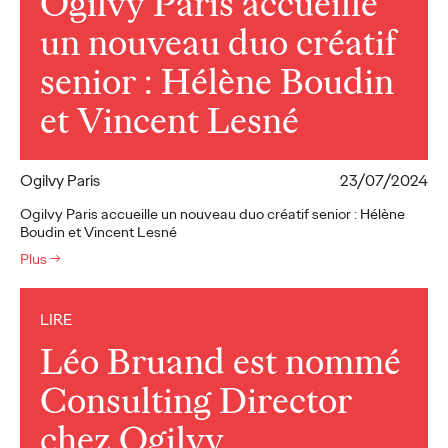
Ogilvy Paris accueille
un nouveau duo créatif
senior : Hélène Boudin
et Vincent Lesné
Ogilvy Paris
23/07/2024
Ogilvy Paris accueille un nouveau duo créatif senior : Hélène
Boudin et Vincent Lesné
Plus
→
LIRE
Léo Bruand est nommé
Consulting Director
chez Ogilvy