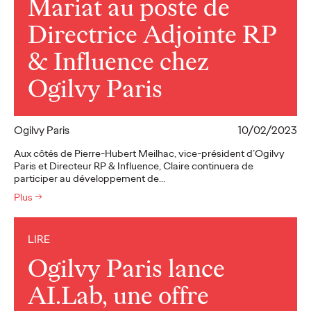
Mariat au poste de
Directrice Adjointe RP
& Influence chez
Ogilvy Paris
Ogilvy Paris
10/02/2023
Aux côtés de Pierre-Hubert Meilhac, vice-président d’Ogilvy
Paris et Directeur RP & Influence, Claire continuera de
participer au développement de…
Plus
→
LIRE
Ogilvy Paris lance
AI.Lab, une offre