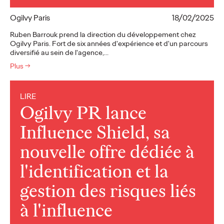
Ogilvy Paris
18/02/2025
Ruben Barrouk prend la direction du développement chez
Ogilvy Paris. Fort de six années d'expérience et d'un parcours
diversifié au sein de l'agence,…
Plus
→
LIRE
Ogilvy PR lance
Influence Shield, sa
nouvelle offre dédiée à
l'identification et la
gestion des risques liés
à l'influence