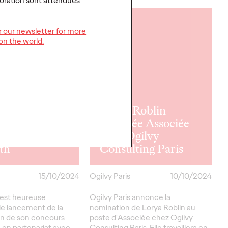
boration sont attendues
LIRE
or our newsletter for more
on the world.
 Paris lance
e édition du
urs Hors
t avec la
ipation de
wan,
Lorya Roblin
ram, Society,
nommée Associée
terminés et
chez Ogilvy
th
Consulting Paris
15/10/2024
Ogilvy Paris
10/10/2024
 est heureuse
Ogilvy Paris annonce la
le lancement de la
nomination de Lorya Roblin au
n de son concours
poste d'Associée chez Ogilvy
, en partenariat avec
Consulting Paris. Elle travaillera en