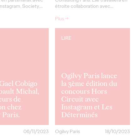
nstagram, Society,…
étroite collaboration avec…
Plus
→
LIRE
Ogilvy Paris lance
Gael Cobigo
la 3ème édition du
bault Michal,
concours Hors
eurs de
Circuit avec
on chez
Instagram et Les
 Paris.
Déterminés
06/11/2023
Ogilvy Paris
18/10/2023