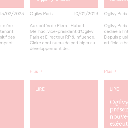
15/02/2023
Ogilvy Paris
10/02/2023
Ogilvy Paris
remière
Aux côtés de Pierre-Hubert
Ogilvy Paris
 tenant
Meilhac, vice-président d’Ogilvy
dédiée à l’int
itif des
Paris et Directeur RP & Influence,
Depuis plusi
 Impact
Claire continuera de participer au
artificielle
développement de…
Plus
→
Plus
→
LIRE
LIRE
Ogilvy
présen
nouve
exécut