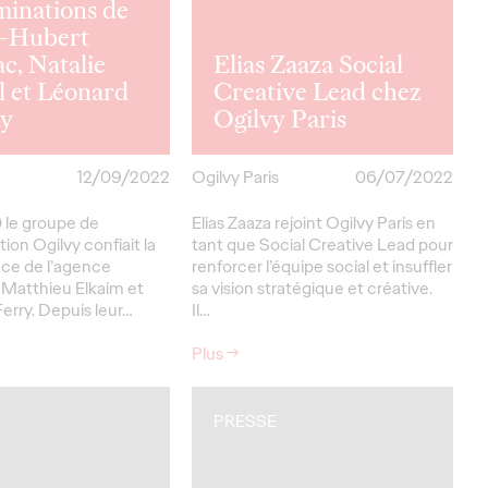
minations de
e-Hubert
c, Natalie
Elias Zaaza Social
l et Léonard
Creative Lead chez
y
Ogilvy Paris
12/09/2022
Ogilvy Paris
06/07/2022
 le groupe de
Elias Zaaza rejoint Ogilvy Paris en
on Ogilvy confiait la
tant que Social Creative Lead pour
ce de l’agence
renforcer l’équipe social et insuffler
 Matthieu Elkaim et
sa vision stratégique et créative.
rry. Depuis leur…
Il…
Plus
→
PRESSE