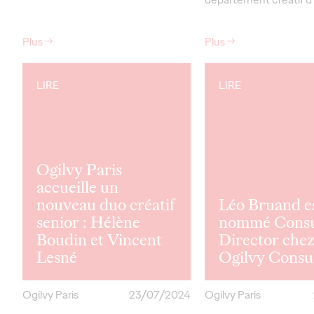
Plus
→
Plus
→
LIRE
LIRE
Ogilvy Paris
accueille un
nouveau duo créatif
Léo Bruand e
senior : Hélène
nommé Consu
Boudin et Vincent
Director che
Lesné
Ogilvy Consul
Ogilvy Paris
23/07/2024
Ogilvy Paris