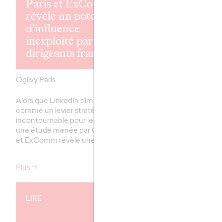
Shona Lang re
Paris et ExComm
Ogilvy Paris 
révèle un potentiel
que Chief
d'influence
Performance
inexploité par les
Officer
dirigeants français
Ogilvy Paris
Ogilvy Paris
17/02/2026
Ogilvy Paris est fier d
Alors que LinkedIn s’impose
l'arrivée de Shona Lan
comme un levier stratégique
que Chief Performance
incontournable pour les dirigeants,
(CPO).
une étude menée par Ogilvy Paris
et ExComm révèle une…
Plus
→
Plus
→
LIRE
LIRE