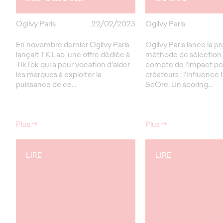
Ogilvy Paris
22/02/2023
Ogilvy Paris
En novembre dernier Ogilvy Paris
Ogilvy Paris lance la p
lançait TK.Lab, une offre dédiée à
méthode de sélection
TikTok qui a pour vocation d’aider
compte de l’impact pos
les marques à exploiter la
créateurs : l’Influence
puissance de ce…
ScOre. Un scoring…
Plus
→
Plus
→
LIRE
LIRE