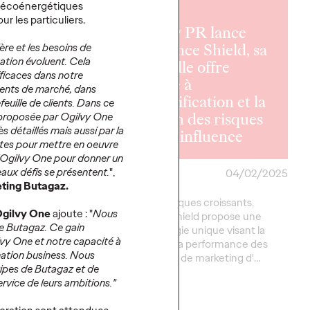
ns écoénergétiques
r les particuliers.
Ogilvy PR lance
Influence Shield, sa
ère et les besoins de
tion évoluent. Cela
nouvelle offre
fficaces dans notre
 Barrouk
dédiée à
ments de marché, dans
 Head of
l'identification et la
feuille de clients. Dans ce
iz chez
gestion des risques
 proposée par Ogilvy One
s détaillés mais aussi par la
 Paris
liés à l'influence
ntes pour mettre en oeuvre
'Ogilvy One pour donner un
ux défis se présentent.
",
18/02/2025
Ogilvy Paris
04/02/2025
ting Butagaz.
uk prend la direction
Face aux risques croissants,
Ogilvy One
ajoute : "
Nous
pement chez Ogilvy
Influence Shield propose une
e Butagaz. Ce gain
de six années
méthodologie unique visant la
vy One et notre capacité à
e et d'un parcours
sécurité et la performance des
ation business. Nous
u sein de l'agence,…
campagnes de marketing d'…
ipes de Butagaz et de
ervice de leurs ambitions."
Plus
→