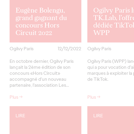
Eugène Bolengu,
Ogilvy Paris 
grand gagnant du
TK.Lab, l’offr
concours Hors
dédiée TikTo
Circuit 2022
WPP
Ogilvy Paris
12/12/2022
Ogilvy Paris
En octobre dernier, Ogilvy Paris
Ogilvy Paris (WPP) la
lançait la 2ème édition de son
qui a pour vocation d’a
concours «Hors Circuit»
marques à exploiter la
accompagné d’un nouveau
de TikTok.
partenaire, l’association Les…
Plus
→
Plus
→
LIRE
LIRE