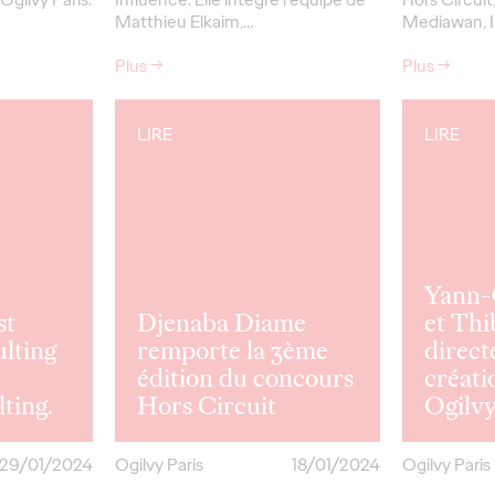
Matthieu Elkaim,…
Mediawan, I
Plus
→
Plus
→
LIRE
LIRE
Yann-
st
Djenaba Diame
et Thi
lting
remporte la 3ème
direct
z
édition du concours
créati
ting.
Hors Circuit
Ogilvy
29/01/2024
Ogilvy Paris
18/01/2024
Ogilvy Paris