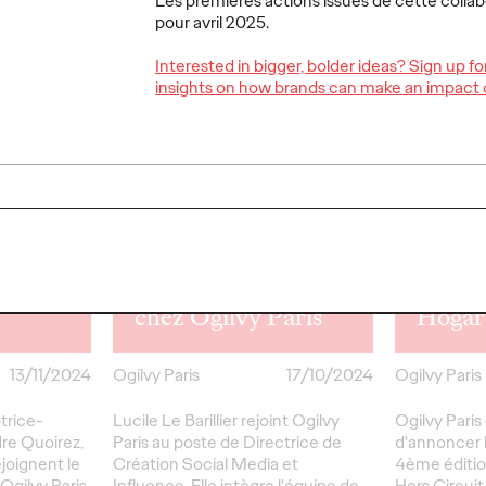
Les premières actions issues de cette colla
pour avril 2025.
LIRE
LIRE
Interested in bigger, bolder ideas? Sign up f
insights on how brands can make an impact 
Ogilvy
la 4èm
conco
Circui
Lucile Le Barillier
partic
pe
nommée Directrice
Media
exandre
de Création Social
Instag
nie
Media et Influence
Les Dé
chez Ogilvy Paris
Hogar
13/11/2024
Ogilvy Paris
17/10/2024
Ogilvy Paris
trice-
Lucile Le Barillier rejoint Ogilvy
Ogilvy Paris
re Quoirez,
Paris au poste de Directrice de
d'annoncer 
ejoignent le
Création Social Media et
4ème éditio
Ogilvy Paris.
Influence. Elle intègre l'équipe de
Hors Circuit