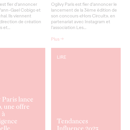
 est fier d’annoncer
Ogilvy Paris est fier d’annoncer le
 Yann-Gael Cobigo et
lancement de la 3ème édition de
hal. Ils viennent
son concours «Hors Circuit», en
 direction de création
partenariat avec Instagram et
is et…
l’association Les…
Plus
→
LIRE
 Paris lance
, une offre
 à
ligence
Tendances
elle.
Influence 2023