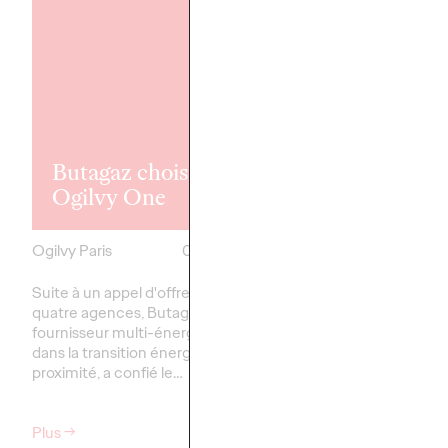
Ogilvy Paris
remporte le 
communicati
Butagaz choisit
corporate de
Ogilvy One
Tarkett
Ogilvy Paris
08/04/2025
Ogilvy Paris
Suite à un appel d'offres opposant
Tarkett, acteur interna
quatre agences, Butagaz,
dans les solutions inn
fournisseur multi-énergies engagé
revêtements de sol et
dans la transition énergétique de
sportives, confie la ge
proximité, a confié le…
Plus
→
Plus
→