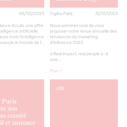
06/02/2023
Ogilvy Paris
31/01/2023
 lance AI.Lab, une offre
Nous sommes ravis de vous
elligence artificielle.
proposer notre revue annuelle des
eurs mois l’intelligence
tendances du marketing
 bouscule le monde de l’…
d’influence 2023.
« Real impact, real people » : à
une…
Plus
→
LIRE
 Paris
te son
au comité
if et annonce