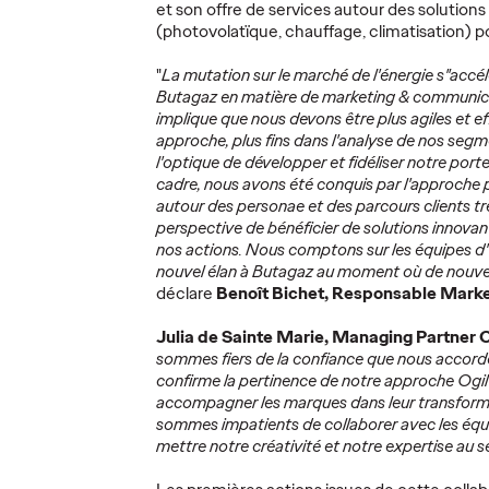
et son offre de services autour des solutio
(photovolatïque, chauffage, climatisation) pou
"
La mutation sur le marché de l'énergie s"accél
Butagaz en matière de marketing & communica
Azza Ouertani
implique que nous devons être plus agiles et e
budget
nommée Directrice
Ruben
approche, plus fins dans l'analyse de nos seg
on
des Ressources
nommé
l'optique de développer et fidéliser notre porte
Humaines d'Ogilvy
New B
cadre, nous avons été conquis par l'approche
autour des personae et des parcours clients trè
Paris
Ogilvy
perspective de bénéficier de solutions innova
nos actions. Nous comptons sur les équipes d
nouvel élan à Butagaz au moment où de nouvea
27/03/2025
Ogilvy Paris
05/03/2025
Ogilvy Paris
déclare
Benoît Bichet, Responsable Marke
tional leader
Ogilvy Paris annonce la
Ruben Barro
Julia de Sainte Marie, Managing Partner 
ovantes de
nomination d'Azza Ouertani au
du dévelop
sommes fiers de la confiance que nous accord
 de surfaces
poste de Directrice des
Paris. Fort 
confirme la pertinence de notre approche Ogil
stion de sa…
Ressources Humaines. HR
d'expérienc
accompagner les marques dans leur transform
Managing Partner depuis
diversifié a
sommes impatients de collaborer avec les équ
décembre 2022, elle prend…
mettre notre créativité et notre expertise au s
Plus
→
Plus
→