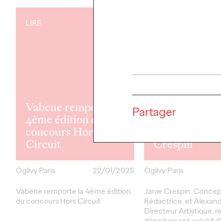
LIRE
LIRE
Ogilvy Paris
accueille une
Vabene remporte la
nouvelle équi
Partager
4ème édition du
créative : Al
concours Hors
Quoirez et Ja
Circuit
Crespin
Ogilvy Paris
22/01/2025
Ogilvy Paris
Vabene remporte la 4ème édition
Janie Crespin, Concep
du concours Hors Circuit
Rédactrice, et Alexand
Directeur Artistique, r
département créatif d'