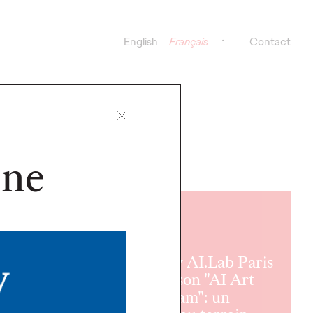
English
Français
Contact
One
LIRE
Ogilvy AI.Lab Paris
lance son "AI Art
Program": un