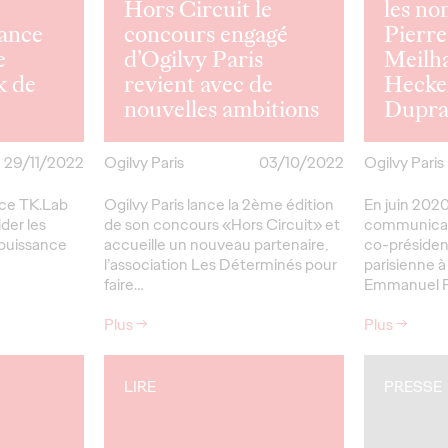
Hors Circuit le
les no
lance
concours engagé
Pierr
e
d’Ogilvy Paris
Meilha
k de
revient avec de
Hecke
nouvelles ambitions
Dupra
29/11/2022
Ogilvy Paris
03/10/2022
Ogilvy Paris
nce TK.Lab
Ogilvy Paris lance la 2ème édition
En juin 2020
ider les
de son concours «Hors Circuit» et
communicati
 puissance
accueille un nouveau partenaire,
co-présiden
l’association Les Déterminés pour
parisienne à
faire…
Emmanuel Fe
Plus
→
Plus
→
LIRE
PRESSE