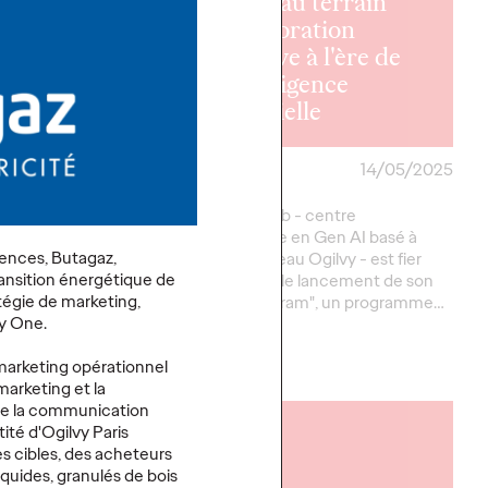
nouveau terrain
 Paris
d'exploration
te le budget
créative à l'ère de
mmunication
l'intelligence
imbergen
artificielle
30/06/2025
Ogilvy Paris
14/05/2025
, marque
Ogilvy AI.Lab - centre
e de bières du
d'excellence en Gen AI basé à
gences, Butagaz,
series Kronenbourg, a
Paris du réseau Ogilvy - est fier
ransition énergétique de
y Paris suite à un appel
d'annoncer le lancement de son
atégie de marketing,
ur l'accompagner dans
"AI Art Program", un programme…
y One.
marketing opérationnel
Plus
→
marketing et la
que la communication
tité d'Ogilvy Paris
LIRE
 cibles, des acheteurs
liquides, granulés de bois