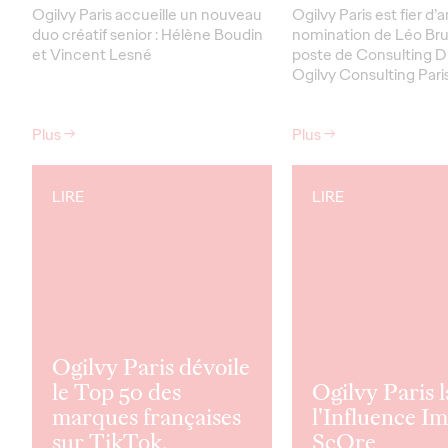
Ogilvy Paris accueille un nouveau
Ogilvy Paris est fier d’
duo créatif senior : Hélène Boudin
nomination de Léo Br
et Vincent Lesné
poste de Consulting D
Ogilvy Consulting Paris
Plus
→
Plus
→
LIRE
LIRE
Ogilvy Paris dévoile
le Top 50 des
Ogilvy Paris 
marques françaises
l'Influence I
sur TikTok.
ScOre