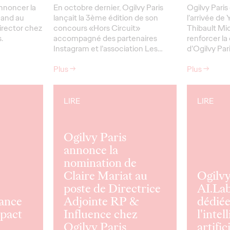
annoncer la
En octobre dernier, Ogilvy Paris
Ogilvy Paris
uand au
lançait la 3ème édition de son
l’arrivée de
irector chez
concours «Hors Circuit»
Thibault Mic
.
accompagné des partenaires
renforcer la
Instagram et l’association Les…
d’Ogilvy Par
Plus
→
Plus
→
LIRE
LIRE
Ogilvy Paris
annonce la
nomination de
Claire Mariat au
Ogilvy
poste de Directrice
AI.Lab
lance
Adjointe RP &
dédiée
mpact
Influence chez
l'intel
Ogilvy Paris
artifici