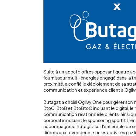
joint
rejoint Ogilvy Paris
en tant
en tant que
Ogilvy
Directrice du
rempor
Planning
de co
Stratégique
de Gr
21/07/2025
Ogilvy Paris
07/07/2025
Ogilvy Paris
'annoncer
Ogilvy Paris annonce l'arrivée
Grimbergen
g en tant
d'Eva Chapiteau en tant que
emblématiqu
Suite à un appel d'offres opposant quatre a
 Officer
Directrice du Planning
groupe Bras
fournisseur multi-énergies engagé dans la t
Stratégique.
choisi Ogilv
proximité, a confié le déploiement de sa str
d'offres po
communication et expérience client à Ogilv
le…
Butagaz a choisi Ogilvy One pour gérer son 
Plus
→
Plus
→
BtoC, BtoB et BtoBtoC incluant le digital, le 
communication relationnelle clients, ainsi 
corporate incluant le sponsoring sportif. L'en
LIRE
LIRE
accompagnera Butagaz sur l'ensemble de ses
directs aux revendeurs, sur les activités gaz 