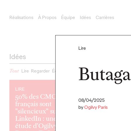
Réalisations
À Propos
Équipe
Idées
Carrières
New Business
leonard.dupray@ogilvy.com
Communication
Lire
delphine.mazeau@ogilvy.com
Idées
Butaga
Tout
Lire
Regarder
Écouter
Presse
LIRE
LIRE
50% des CMOs
08/04/2025
français sont
by
Ogilvy Paris
"silencieux" sur
LinkedIn : une
étude d'Ogilvy