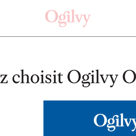
Click here
Désactivé
z choisit Ogilvy 
LIRE
LIRE
Eva Chapiteau