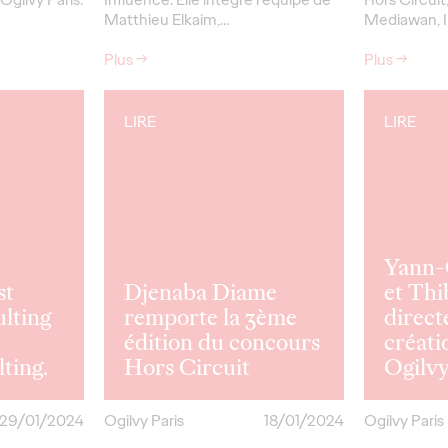
Matthieu Elkaim,…
Mediawan, I
Plus
→
Plus
→
LIRE
LIRE
Yann-
st
Djenaba Diame
et Thi
lting
remporte la 3ème
direct
z
édition du concours
créati
ting.
Hors Circuit
Ogilvy
29/01/2024
Ogilvy Paris
18/01/2024
Ogilvy Paris