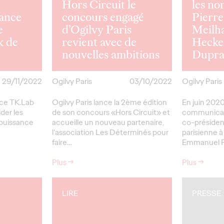
Hors Circuit le
les no
lance
concours engagé
Pierr
e
d’Ogilvy Paris
Meilha
k de
revient avec de
Hecke
nouvelles ambitions
Dupra
29/11/2022
Ogilvy Paris
03/10/2022
Ogilvy Paris
nce TK.Lab
Ogilvy Paris lance la 2ème édition
En juin 2020
ider les
de son concours «Hors Circuit» et
communicati
 puissance
accueille un nouveau partenaire,
co-présiden
l’association Les Déterminés pour
parisienne à
faire…
Emmanuel Fe
Plus
→
Plus
→
LIRE
PRESSE