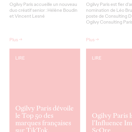
Ogilvy Paris accueille un nouveau
Ogilvy Paris est fier d’
duo créatif senior : Hélène Boudin
nomination de Léo Br
et Vincent Lesné
poste de Consulting D
Ogilvy Consulting Paris
Plus
→
Plus
→
LIRE
LIRE
Ogilvy Paris dévoile
le Top 50 des
Ogilvy Paris 
marques françaises
l'Influence I
sur TikTok.
ScOre