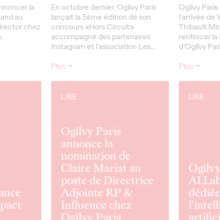
annoncer la
En octobre dernier, Ogilvy Paris
Ogilvy Paris
uand au
lançait la 3ème édition de son
l’arrivée de
irector chez
concours «Hors Circuit»
Thibault Mic
.
accompagné des partenaires
renforcer la
Instagram et l’association Les…
d’Ogilvy Par
Plus
→
Plus
→
LIRE
LIRE
Ogilvy Paris
annonce la
nomination de
Claire Mariat au
Ogilvy
poste de Directrice
AI.Lab
lance
Adjointe RP &
dédiée
mpact
Influence chez
l'intel
Ogilvy Paris
artifici