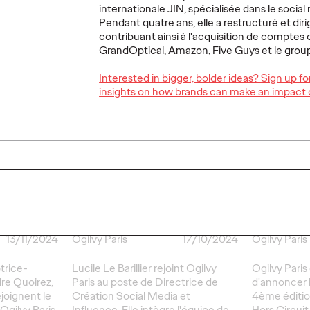
internationale JIN, spécialisée dans le social 
Pendant quatre ans, elle a restructuré et diri
LIRE
LIRE
contribuant ainsi à l'acquisition de comptes 
GrandOptical, Amazon, Five Guys et le group
Ogilvy
Interested in bigger, bolder ideas? Sign up f
la 4èm
insights on how brands can make an impact 
conco
Circui
Lucile Le Barillier
partic
pe
nommée Directrice
Media
exandre
de Création Social
Instag
nie
Media et Influence
Les Dé
chez Ogilvy Paris
Hogar
13/11/2024
Ogilvy Paris
17/10/2024
Ogilvy Paris
trice-
Lucile Le Barillier rejoint Ogilvy
Ogilvy Paris
re Quoirez,
Paris au poste de Directrice de
d'annoncer 
ejoignent le
Création Social Media et
4ème éditio
Ogilvy Paris.
Influence. Elle intègre l'équipe de
Hors Circuit