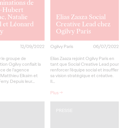
minations de
e-Hubert
c, Natalie
Elias Zaaza Social
l et Léonard
Creative Lead chez
y
Ogilvy Paris
12/09/2022
Ogilvy Paris
06/07/2022
 le groupe de
Elias Zaaza rejoint Ogilvy Paris en
on Ogilvy confiait la
tant que Social Creative Lead pour
ce de l’agence
renforcer l’équipe social et insuffler
 Matthieu Elkaim et
sa vision stratégique et créative.
rry. Depuis leur…
Il…
Plus
→
PRESSE