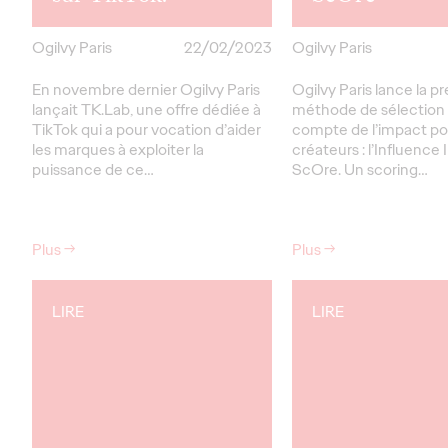
Ogilvy Paris
22/02/2023
Ogilvy Paris
En novembre dernier Ogilvy Paris
Ogilvy Paris lance la p
lançait TK.Lab, une offre dédiée à
méthode de sélection
TikTok qui a pour vocation d’aider
compte de l’impact pos
les marques à exploiter la
créateurs : l’Influence
puissance de ce…
ScOre. Un scoring…
Plus
→
Plus
→
LIRE
LIRE