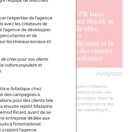
ègre l'équipe de Matthieu
Ogilvy PR lance
er l'expertise de l'agence
Influence Shield, sa
ats avec les créateurs de
nouvelle offre
de l'agence de développer
 Barrouk
dédiée à
 percutantes et de
ur les réseaux sociaux et
 Head of
l'identification et la
iz chez
gestion des risques
 Paris
liés à l'influence
é de créer pour nos clients
la culture populaire et
m.
18/02/2025
Ogilvy Paris
04/02/2025
uk prend la direction
Face aux risques croissants,
trice Artistique chez
pement chez Ogilvy
Influence Shield propose une
oir des campagnes à
de six années
méthodologie unique visant la
tions pour des clients tels
e et d'un parcours
sécurité et la performance des
 a ensuite rejoint Mazarine
u sein de l'agence,…
campagnes de marketing d'…
 Pernod Ricard, avant de se
une entreprise dédiée aux
ués à l'international.
Plus
→
 a rejoint l'agence