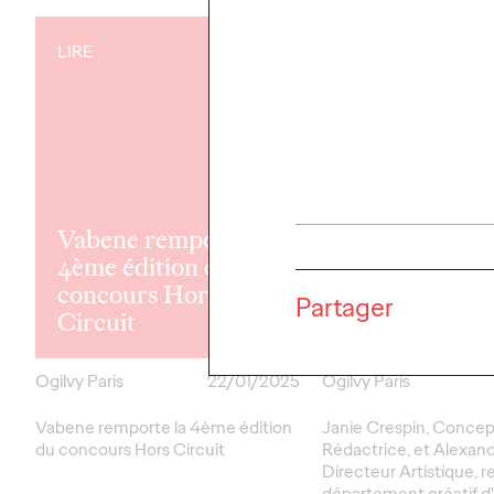
LIRE
LIRE
Ogilvy Paris
accueille une
Vabene remporte la
nouvelle équi
4ème édition du
créative : Al
concours Hors
Quoirez et Ja
Partager
Circuit
Crespin
Ogilvy Paris
22/01/2025
Ogilvy Paris
Vabene remporte la 4ème édition
Janie Crespin, Concep
du concours Hors Circuit
Rédactrice, et Alexand
Directeur Artistique, r
département créatif d'