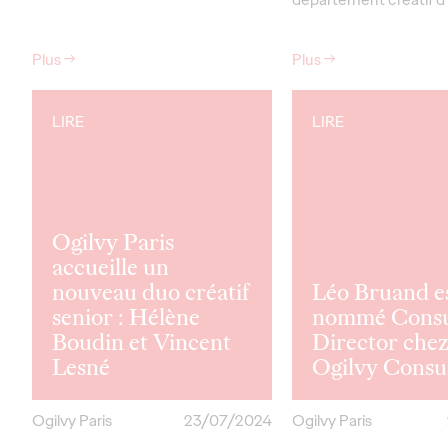
Plus
→
Plus
→
LIRE
LIRE
Ogilvy Paris
accueille un
nouveau duo créatif
Léo Bruand e
senior : Hélène
nommé Consu
Boudin et Vincent
Director che
Lesné
Ogilvy Consul
Ogilvy Paris
23/07/2024
Ogilvy Paris