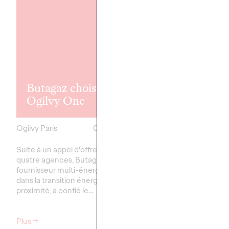
Ogilvy Paris
remporte le 
communicati
Butagaz choisit
corporate de
Ogilvy One
Tarkett
Ogilvy Paris
08/04/2025
Ogilvy Paris
Suite à un appel d'offres opposant
Tarkett, acteur interna
quatre agences, Butagaz,
dans les solutions inn
fournisseur multi-énergies engagé
revêtements de sol et
dans la transition énergétique de
sportives, confie la ge
proximité, a confié le…
Plus
→
Plus
→