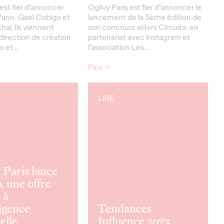
 est fier d’annoncer
Ogilvy Paris est fier d’annoncer le
 Yann-Gael Cobigo et
lancement de la 3ème édition de
hal. Ils viennent
son concours «Hors Circuit», en
 direction de création
partenariat avec Instagram et
is et…
l’association Les…
Plus
→
LIRE
 Paris lance
, une offre
 à
ligence
Tendances
elle.
Influence 2023