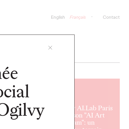
English
Français
Contact
mée
ocial
LIRE
Ogilvy
Ogilvy AI.Lab Paris
lance son "AI Art
Program": un