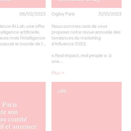
06/02/2023
Ogilvy Paris
31/01/2023
 lance AI.Lab, une offre
Nous sommes ravis de vous
elligence artificielle.
proposer notre revue annuelle des
eurs mois l’intelligence
tendances du marketing
 bouscule le monde de l’…
d’influence 2023.
« Real impact, real people » : à
une…
Plus
→
LIRE
 Paris
te son
au comité
if et annonce