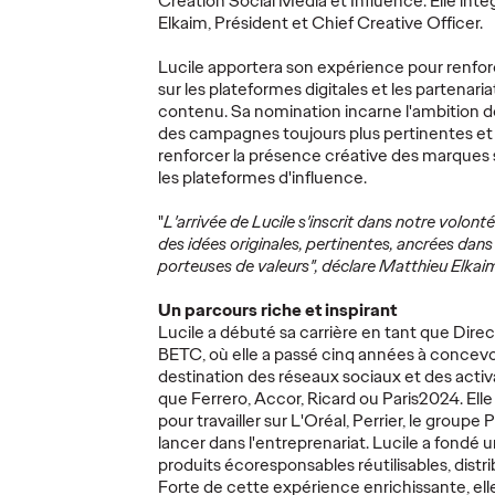
Création Social Media et Influence. Elle int
Elkaim, Président et Chief Creative Officer.
Lucile apportera son expérience pour renforc
sur les plateformes digitales et les partenari
Azza Ouertani
contenu. Sa nomination incarne l'ambition 
budget
nommée Directrice
Ruben
des campagnes toujours plus pertinentes et
renforcer la présence créative des marques s
on
des Ressources
nommé
les plateformes d'influence.
Humaines d'Ogilvy
New B
Paris
Ogilvy
"
L'arrivée de Lucile s'inscrit dans notre volont
des idées originales, pertinentes, ancrées dans 
porteuses de valeurs", déclare Matthieu Elkai
27/03/2025
Ogilvy Paris
05/03/2025
Ogilvy Paris
Un parcours riche et inspirant
tional leader
Ogilvy Paris annonce la
Ruben Barro
Lucile a débuté sa carrière en tant que Direc
ovantes de
nomination d'Azza Ouertani au
du dévelop
BETC, où elle a passé cinq années à concev
 de surfaces
poste de Directrice des
Paris. Fort 
destination des réseaux sociaux et des activa
stion de sa…
Ressources Humaines. HR
d'expérienc
que Ferrero, Accor, Ricard ou Paris2024. Elle
Managing Partner depuis
diversifié a
pour travailler sur L'Oréal, Perrier, le groupe
décembre 2022, elle prend…
lancer dans l'entreprenariat. Lucile a fondé 
produits écoresponsables réutilisables, distrib
Plus
→
Plus
→
Forte de cette expérience enrichissante, elle