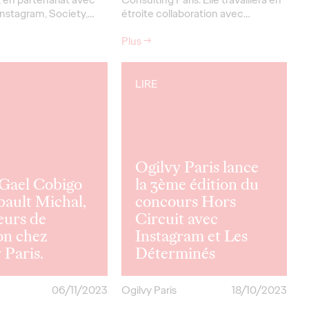
nstagram, Society,…
étroite collaboration avec…
Plus
→
LIRE
Ogilvy Paris lance
Gael Cobigo
la 3ème édition du
bault Michal,
concours Hors
eurs de
Circuit avec
on chez
Instagram et Les
 Paris.
Déterminés
06/11/2023
Ogilvy Paris
18/10/2023