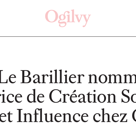
Click here
Désactivé
 Le Barillier nom
ice de Création S
LIRE
LIRE
et Influence chez 
Eva Chapiteau