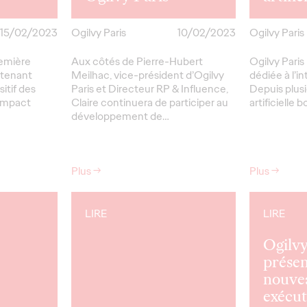
15/02/2023
Ogilvy Paris
10/02/2023
Ogilvy Paris
remière
Aux côtés de Pierre-Hubert
Ogilvy Paris
 tenant
Meilhac, vice-président d’Ogilvy
dédiée à l’int
itif des
Paris et Directeur RP & Influence,
Depuis plusi
 Impact
Claire continuera de participer au
artificielle
développement de…
Plus
→
Plus
→
LIRE
LIRE
Ogilvy
présen
nouve
exécut