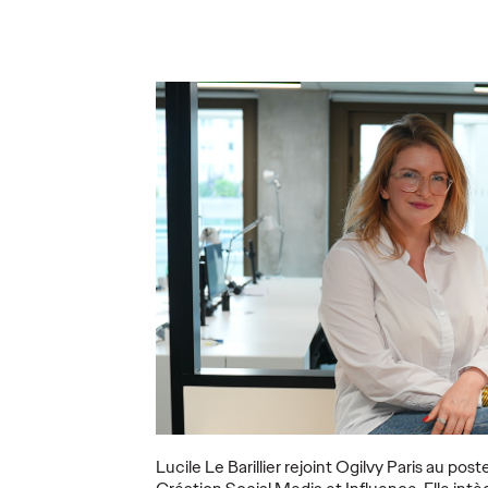
joint
rejoint Ogilvy Paris
en tant
en tant que
Ogilvy
Directrice du
rempor
Planning
de co
Stratégique
de Gr
21/07/2025
Ogilvy Paris
07/07/2025
Ogilvy Paris
'annoncer
Ogilvy Paris annonce l'arrivée
Grimbergen
g en tant
d'Eva Chapiteau en tant que
emblématiqu
 Officer
Directrice du Planning
groupe Bras
Stratégique.
choisi Ogilv
d'offres po
le…
Plus
→
Plus
→
LIRE
LIRE
Lucile Le Barillier rejoint Ogilvy Paris au pos