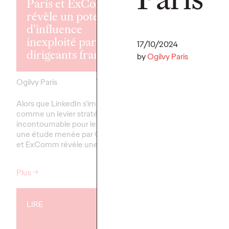
Shona Lang re
Paris et ExComm
Ogilvy Paris 
révèle un potentiel
que Chief
d'influence
Performance
inexploité par les
17/10/2024
Officer
dirigeants français
by
Ogilvy Paris
Ogilvy Paris
Ogilvy Paris
17/02/2026
Ogilvy Paris est fier d
Alors que LinkedIn s’impose
l'arrivée de Shona Lan
comme un levier stratégique
que Chief Performance
incontournable pour les dirigeants,
(CPO).
une étude menée par Ogilvy Paris
et ExComm révèle une…
Plus
→
Plus
→
LIRE
LIRE