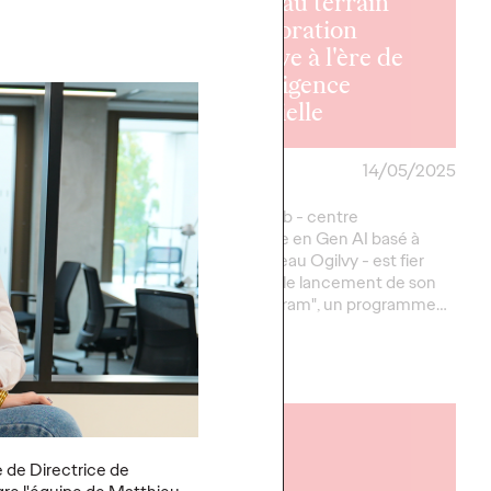
nouveau terrain
 Paris
d'exploration
te le budget
créative à l'ère de
mmunication
l'intelligence
imbergen
artificielle
30/06/2025
Ogilvy Paris
14/05/2025
, marque
Ogilvy AI.Lab - centre
e de bières du
d'excellence en Gen AI basé à
series Kronenbourg, a
Paris du réseau Ogilvy - est fier
y Paris suite à un appel
d'annoncer le lancement de son
ur l'accompagner dans
"AI Art Program", un programme…
Plus
→
LIRE
te de Directrice de