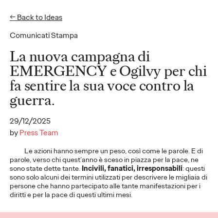
← Back to Ideas
EN
IT
Comunicati Stampa
La nuova campagna di
EMERGENCY e Ogilvy per chi
fa sentire la sua voce contro la
Privacy Policy
Subscribe
Connect
Cookies
guerra.
Location
Accessibility
Ogilvy Italy Policies
29/12/2025
by
Press Team
Le azioni hanno sempre un peso, così come le parole. E di
parole, verso chi quest’anno è sceso in piazza per la pace, ne
sono state dette tante.
Incivili, fanatici, irresponsabili
: questi
sono solo alcuni dei termini utilizzati per descrivere le migliaia di
persone che hanno partecipato alle tante manifestazioni per i
diritti e per la pace di questi ultimi mesi.