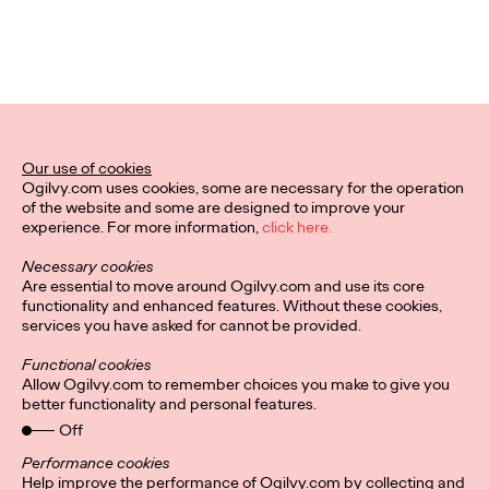
persone. Il White
Paper di Ogilvy
Consulting Italia per
interpretare la nuova
Our use of cookies
quotidianità.
Ogilvy.com uses cookies, some are necessary for the operation
of the website and some are designed to improve your
experience. For more information,
click here.
Emanuela Lovotti, Silvia Riva, Marco Pelà,
11/05/2020
Necessary cookies
Francesco Pozzi and Antonella Miano
Are essential to move around Ogilvy.com and use its core
functionality and enhanced features. Without these cookies,
COME LE SCIENZE COMPORTAMENTALI CI AIUTANO A
services you have asked for cannot be provided.
COMUNICARE AL MEGLIO QUANDO IL MONDO SEMBRA
IMPAZZIRE.
Functional cookies
Allow Ogilvy.com to remember choices you make to give you
More
→
better functionality and personal features.
Off
Performance cookies
Help improve the performance of Ogilvy.com by collecting and