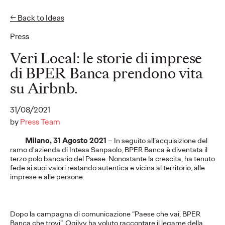
← Back to Ideas
EN
IT
Press
Ideas
Veri Local: le storie di imprese
di BPER Banca prendono vita
su Airbnb.
READ
Nothing Changes,
31/08/2021
Everything Changes: a
by
Press Team
Milano, 31 Agosto 2021
–
In seguito all’acquisizione del
Behavioral Perspective
ramo d'azienda di Intesa Sanpaolo, BPER Banca è diventata il
terzo polo bancario del Paese. Nonostante la crescita, ha tenuto
on the Metaverse
fede ai suoi valori restando autentica e vicina al territorio, alle
imprese e alle persone.
Luca Tapognani and Peter Judodihardjo
04/07/2022
Dopo la campagna di comunicazione “Paese che vai, BPER
Six key opportunities that the met averse could facilitate that
Banca che trovi”, Ogilvy ha voluto raccontare il legame della
are important for brands to know.