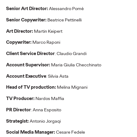
imprese di BPER
Senior Art Director:
Alessandro Pomè
Banca prendono vita su
Senior Copywriter:
Beatrice Pettinelli
Airbnb.
Art Director:
Martin Keipert
Copywriter:
Marco Raponi
Press Team
31/08/2021
BPER Banca e Ogilvy raccontano i Veri Local del nostro Paese.
Client Service Director
: Claudio Grandi
More
→
Account Supervisor:
Maria Giulia Checchinato
Account Executive
: Silvia Asta
WATCH
Head of TV production:
Melina Mignani
Adv Express intervista
TV Producer:
Nardos Maffia
Luca De Fino sul ruolo
PR Director
: Anna Esposito
del Chief Growth
Strategist:
Antonio Jorgaqi
Officer
Social Media Manager:
Cesare Fedele