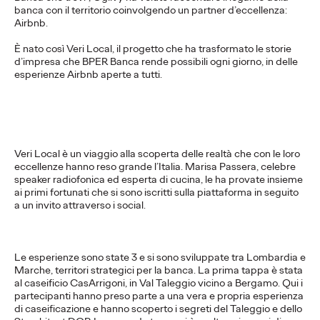
banca
con il territorio coinvolgendo un partner d’eccellenza:
More
→
Airbnb.
È nato così Veri Local,
il progetto che ha trasformato le storie
PRESS
d’impresa che BPER Banca rende possibili ogni giorno, in delle
esperienze Airbnb aperte a tutti.
“Prototype the Future”
- Milano Design Week
Veri Local è un viaggio alla scoperta delle realtà che con le loro
2021
eccellenze hanno reso grande l’Italia. Marisa Passera, celebre
speaker radiofonica ed esperta di cucina, le
ha provate
insieme
ai primi fortunati che si sono iscritti sulla piattaforma in seguito
a un invito attraverso i social.
Silvia Corbetta
10/09/2021
E' il progetto ideato da Ogilvy per Siemens Home Appliances
con la collaborazione degli studenti del corso di Space design
Le esperienze sono state 3 e si sono sviluppate tra Lombardia e
di NABA,
Marche, territori strategici per la banca. La prima tappa è stata
al caseificio CasArrigoni, in Val Taleggio vicino a Bergamo. Qui i
More
→
partecipanti hanno preso parte a una vera e propria esperienza
di caseificazione e hanno scoperto i segreti del Taleggio e dello