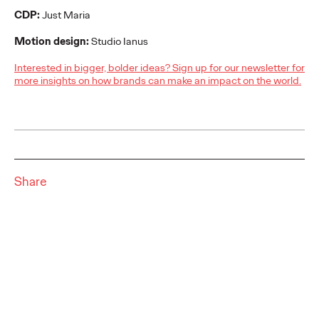
CDP:
Just Maria
Luca De Fino
28/07/2021
Motion design:
Studio Ianus
Ogilvy si rafforza come business enabler con la figura del Chief
Growth Officer. Luca De Fino: "Uno scouter di opportunità di
Interested in bigger, bolder ideas? Sign up for our newsletter for
crescita, trasversale all…
more insights on how brands can make an impact on the world.
Watch
→
WATCH
Adv Express intervista
Share
Luca De Fino sul ruolo
del Chief Growth
Officer
Luca De Fino
28/07/2021
Ogilvy si rafforza come business enabler con la figura del Chief