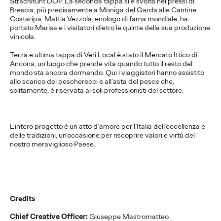
Strachitunt DOP. La seconda tappa si è svolta nei pressi di
PRESS
Brescia, più precisamente a Moniga del Garda alle Cantine
Costaripa. Mattia Vezzola, enologo di fama mondiale, ha
portato Marisa e i visitatori dietro le quinte della sua produzione
vinicola.
Il DUO, Ogilvy e
Terza e ultima tappa di Veri Local è stato il Mercato Ittico di
Campari Soda alla
Ancona, un luogo che prende vita quando tutto il resto del
mondo sta ancora dormendo. Qui i viaggiatori hanno assistito
Design Week 2021
allo scarico dei pescherecci e all’asta del pesce che,
solitamente, è riservata ai soli professionisti del settore.
Press Team
03/09/2021
L’intero progetto è un atto d’amore per l’Italia dell’eccellenza e
In due per presentare DUO, lo sgabello di design nato per
delle tradizioni, un’occasione per riscoprire valori e virtù del
essere condiviso #SenzaEtichette.
nostro meraviglioso Paese.
More
→
PRESS
Veri Local: le storie di
Credits
Chief Creative Officer:
Giuseppe Mastromatteo