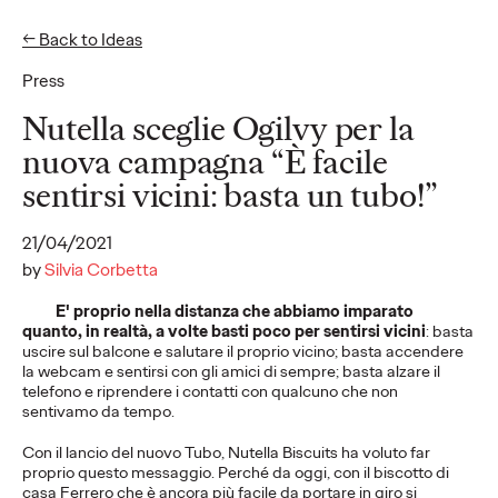
← Back to Ideas
EN
IT
Press
Ideas
Nutella sceglie Ogilvy per la
nuova campagna “È facile
sentirsi vicini: basta un tubo!”
READ
Nothing Changes,
21/04/2021
Everything Changes: a
by
Silvia Corbetta
E' proprio nella distanza che abbiamo imparato
Behavioral Perspective
quanto, in realtà, a volte basti poco per sentirsi vicini
: basta
uscire sul balcone e salutare il proprio vicino; basta accendere
on the Metaverse
la webcam e sentirsi con gli amici di sempre; basta alzare il
telefono e riprendere i contatti con qualcuno che non
sentivamo da tempo.
Luca Tapognani and Peter Judodihardjo
04/07/2022
Con il lancio del nuovo Tubo, Nutella Biscuits ha voluto far
proprio questo messaggio. Perché da oggi, con il biscotto di
Six key opportunities that the met averse could facilitate that
casa Ferrero che è ancora più facile da portare in giro si
are important for brands to know.