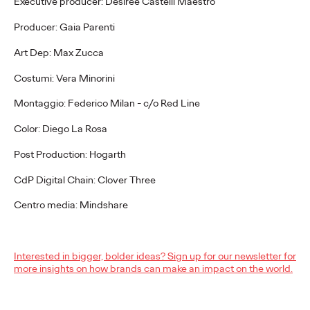
Executive producer: Desirèe Castelli Maestro
Luca De Fino
28/07/2021
Producer: Gaia Parenti
Ogilvy si rafforza come business enabler con la figura del Chief
Art Dep: Max Zucca
Growth Officer. Luca De Fino: "Uno scouter di opportunità di
crescita, trasversale all…
Costumi: Vera Minorini
Watch
→
Montaggio: Federico Milan - c/o Red Line
Color: Diego La Rosa
WATCH
Adv Express intervista
Post Production: Hogarth
Luca De Fino sul ruolo
CdP Digital Chain: Clover Three
Centro media: Mindshare
del Chief Growth
Officer
Interested in bigger, bolder ideas? Sign up for our newsletter for
more insights on how brands can make an impact on the world.
Luca De Fino
28/07/2021
Ogilvy si rafforza come business enabler con la figura del Chief