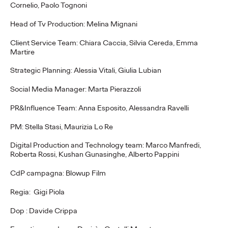
imprese di BPER
Cornelio, Paolo Tognoni
Banca prendono vita su
Head of Tv Production: Melina Mignani
Airbnb.
Client Service Team: Chiara Caccia, Silvia Cereda, Emma
Martire
Strategic Planning: Alessia Vitali, Giulia Lubian
Press Team
31/08/2021
BPER Banca e Ogilvy raccontano i Veri Local del nostro Paese.
Social Media Manager: Marta Pierazzoli
More
→
PR&Influence Team: Anna Esposito, Alessandra Ravelli
PM: Stella Stasi, Maurizia Lo Re
WATCH
Digital Production and Technology team: Marco Manfredi,
Adv Express intervista
Roberta Rossi, Kushan Gunasinghe, Alberto Pappini
Luca De Fino sul ruolo
CdP campagna: Blowup Film
del Chief Growth
Regia: Gigi Piola
Officer
Dop : Davide Crippa