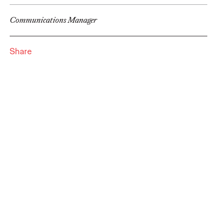
Growth Officer. Luca De Fino: "Uno scouter di opportunità di
crescita, trasversale all…
Communications Manager
Watch
→
Share
PRESS
Campari Soda lancia
con Ogilvy la sua prima
opera di Crypto Arte.
Press Team
19/07/2021
Campari Soda lancia con Ogilvy la sua prima opera di Crypto
Arte realizzata dall'artista Marco Oggian
More
→