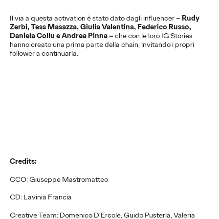
PRESS
Il via a questa activation è stato dato dagli influencer –
Rudy
Zerbi, Tess Masazza, Giulia Valentina, Federico Russo,
Daniela Collu e Andrea Pinna –
che
con le loro IG Stories
Il DUO, Ogilvy e
hanno creato una prima parte della chain, invitando i propri
follower a continuarla.
Campari Soda alla
Design Week 2021
Press Team
03/09/2021
In due per presentare DUO, lo sgabello di design nato per
essere condiviso #SenzaEtichette.
More
→
Credits:
CCO: Giuseppe Mastromatteo
PRESS
Veri Local: le storie di
CD: Lavinia Francia
Creative Team: Domenico D'Ercole, Guido Pusterla, Valeria