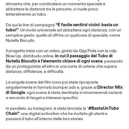
dimostra che, per condividere un momento speciale e
More
→
abbattere le distanze tra le persone, ci vuole poco:
letteralmente un tubo.
PRESS
Da qui la line di campagna
“È facile sentirsi vicini: basta un
tubo!”
.
Un invito universale ad abbattere ogni distanza, con un
semplice gesto: quello di offrire un qualcosa di speciale, come
Nutella Biscuits.
“Prototype the Future”
Il progetto inizia con un video, girato da Gigi Piola con la cdp
- Milano Design Week
Blow Up, distribuito online,
in cui il passaggio del Tubo di
Nutella Biscuits è l’elemento chiave di ogni scena
, passando
2021
da un protagonista all’altro in una sorta di catena che supera
distanze, diffidenze, e difficoltà.
Le singole scene del film sono poi state riproposte
Silvia Corbetta
10/09/2021
singolarmente in formato bumper ads e, grazie al
Director Mix
di Google
, ogni scena è stata declinata in innumerevoli varianti
E' il progetto ideato da Ogilvy per Siemens Home Appliances
a seconda di target e interessi specifici.
con la collaborazione degli studenti del corso di Space design
di NABA,
In parallelo, su Instagram, è stata lanciata la “
#BastaUnTubo
Chain”
: una digital activation che ha invitato gli utenti a
More
→
passarsi il tubo all’interno delle loro stories.