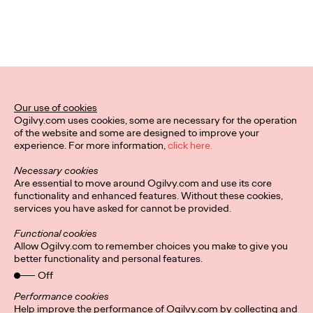
persone. Il White
Paper di Ogilvy
Consulting Italia per
interpretare la nuova
Our use of cookies
quotidianità.
Ogilvy.com uses cookies, some are necessary for the operation
of the website and some are designed to improve your
experience. For more information,
click here.
Emanuela Lovotti, Silvia Riva, Marco Pelà,
11/05/2020
Necessary cookies
Francesco Pozzi and Antonella Miano
Are essential to move around Ogilvy.com and use its core
functionality and enhanced features. Without these cookies,
COME LE SCIENZE COMPORTAMENTALI CI AIUTANO A
services you have asked for cannot be provided.
COMUNICARE AL MEGLIO QUANDO IL MONDO SEMBRA
IMPAZZIRE.
Functional cookies
Allow Ogilvy.com to remember choices you make to give you
More
→
better functionality and personal features.
Off
Performance cookies
Help improve the performance of Ogilvy.com by collecting and