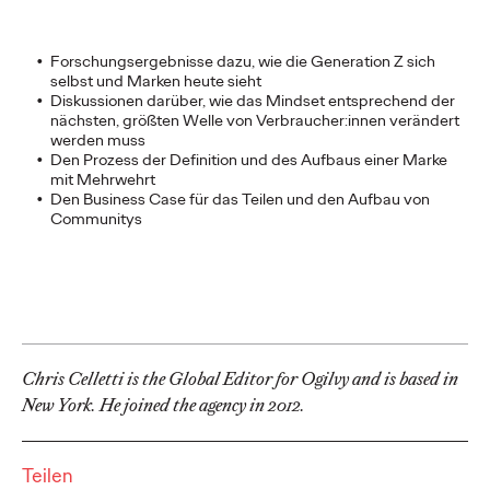
NEWS
Forschungsergebnisse dazu, wie die Generation Z sich
selbst und Marken heute sieht
Diskussionen darüber, wie das Mindset entsprechend der
nächsten, größten Welle von Verbraucher:innen verändert
werden muss
Ogilvy Wien auf Jagd
Den Prozess der Definition und des Aufbaus einer Marke
mit Mehrwehrt
mit Personalshop
Den Business Case für das Teilen und den Aufbau von
Communitys
Ogilvy Wien
13/02/2024
Gemeinsam mit Ogilvy Wien wagte der Markenartikel-Händler
Personalshop den mutigen Schritt und setzt auf einen frischen
Ansatz in der…
More
→
Chris Celletti is the Global Editor for Ogilvy and is based in
New York. He joined the agency in 2012.
NEWS
Teilen