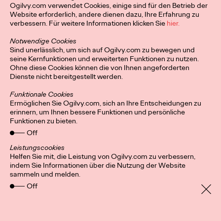
Ogilvy.com verwendet Cookies, einige sind für den Betrieb der
Ogilvy On: Total
Website erforderlich, andere dienen dazu, Ihre Erfahrung zu
verbessern. Für weitere Informationen klicken Sie
hier.
Loyalty—More Human
Notwendige Cookies
Sind unerlässlich, um sich auf Ogilvy.com zu bewegen und
and Creative Than
seine Kernfunktionen und erweiterten Funktionen zu nutzen.
Ohne diese Cookies können die von Ihnen angeforderten
Ever
Dienste nicht bereitgestellt werden.
Funktionale Cookies
Ermöglichen Sie Ogilvy.com, sich an Ihre Entscheidungen zu
Julie Bustos and Michelle Wildenauer
25/02/2022
erinnern, um Ihnen bessere Funktionen und persönliche
Funktionen zu bieten.
Wie ein neues Denken über Loyalität allen Marken neue
Off
Möglichkeiten eröffnen kann.
Watch
→
Leistungscookies
Helfen Sie mit, die Leistung von Ogilvy.com zu verbessern,
indem Sie Informationen über die Nutzung der Website
sammeln und melden.
Off
Privacy Policy
Connect
Location
Cookies
Impressum