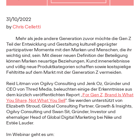
Bedeutung. Die Zeiten, in denen Kunden…
More
→
31/10/2022
by
Chris Celletti
NEWS
Mehr als jede andere Generation zuvor möchte die Gen Z
Teil der Entwicklung und Gestaltung kulturell geprägter
partizipativer Momente mit den Marken und Menschen, die ihr
wichtig sind, sein. Mit dieser neuen Definition der Beteiligung
können Marken neuartige Beziehungen, Kund:innenerlebnisse
Tex Mex bringt alle
und völlig neue Produktkategorien schaffen sowie kostspielige
Fehltritte auf dem Markt mit der Generation Z vermeiden.
zusammen!
Reid Litman von Ogilvy Consulting und Jenk Oz, Gründer und
CEO von Thred Media, beleuchten einige der Erkenntnisse aus
dem kürzlich veröffentlichten Report „
For Gen Z, Brand Is What
Ogilvy Wien
03/12/2024
You Share, Not What You Sell
“. Sie werden unterstützt von
Elizabeth Stroud, Global Consulting Partner, Growth & Insights,
Spannung und Genuss pur: Beim exklusiven Santa Maria
Ogilvy Consulting und Swan Sit, Gründer, Investor und
Dinner & Lime Event schlüpften renommierte Influencer:innen
ehemaliger Head of Global Digital Marketing bei Nike und
und Medienvertreter:innen in die…
Estée Lauder.
More
→
Im Webinar geht es um: