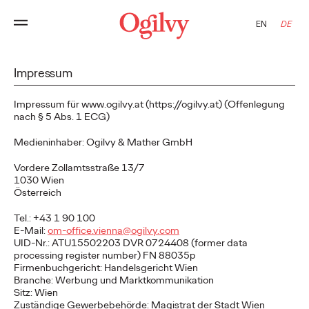
EN
DE
Impressum
Impressum für www.ogilvy.at (https://ogilvy.at) (Offenlegung
nach § 5 Abs. 1 ECG)
Medieninhaber: Ogilvy & Mather GmbH
Vordere Zollamtsstraße 13/7
1030 Wien
Österreich
Tel.: +43 1 90 100
E-Mail:
om-office.vienna@ogilvy.com
UID-Nr.: ATU15502203 DVR 0724408 (former data
processing register number) FN 88035p
Firmenbuchgericht: Handelsgericht Wien
Branche: Werbung und Marktkommunikation
Sitz: Wien
Zuständige Gewerbebehörde: Magistrat der Stadt Wien