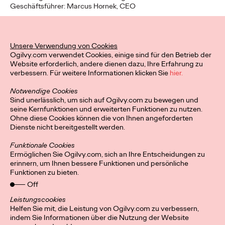
Geschäftsführer: Marcus Hornek, CEO
Haftungsausschluss: Die bereitgestellten Informationen und
Bildmaterialien auf dieser Website wurden sorgfältig geprüft
und werden regelmäßig aktualisiert. Dessen ungeachtet kann
Unsere Verwendung von Cookies
keine Garantie für Richtigkeit, Vollständigkeit und Aktualität der
Ogilvy.com verwendet Cookies, einige sind für den Betrieb der
Angaben sowie die Verfügbarkeit der Website und ihrer Inhalte
Website erforderlich, andere dienen dazu, Ihre Erfahrung zu
übernommen werden. Dies gilt auch für alle
verbessern. Für weitere Informationen klicken Sie
hier.
Verbindungen/Links zu anderen Websites, auf die verwiesen
wird. Für die Inhalte auf den verlinkten Seiten übernimmt
Notwendige Cookies
Ogilvy & Mather GmbH keine Haftung. Ogilvy & Mather Wien
Sind unerlässlich, um sich auf Ogilvy.com zu bewegen und
behält sich das Recht vor, Inhalte auf der Website des
seine Kernfunktionen und erweiterten Funktionen zu nutzen.
Unternehmens ohne Ankündigung zu ändern.
Ohne diese Cookies können die von Ihnen angeforderten
Dienste nicht bereitgestellt werden.
Copyright: Die Texte und Bilder auf der Homepage der Ogilvy
& Mather GmbH sind urheberrechtlich geschützt und dürfen
Funktionale Cookies
ohne vorherige ausdrückliche Genehmigung des
Ermöglichen Sie Ogilvy.com, sich an Ihre Entscheidungen zu
Unternehmens weder verändert noch an Dritte übermittelt
erinnern, um Ihnen bessere Funktionen und persönliche
werden. Alle Rechte vorbehalten. Stand Februar 2024. Alle
Funktionen zu bieten.
Angaben ohne Gewähr.
Off
Leistungscookies
Helfen Sie mit, die Leistung von Ogilvy.com zu verbessern,
indem Sie Informationen über die Nutzung der Website