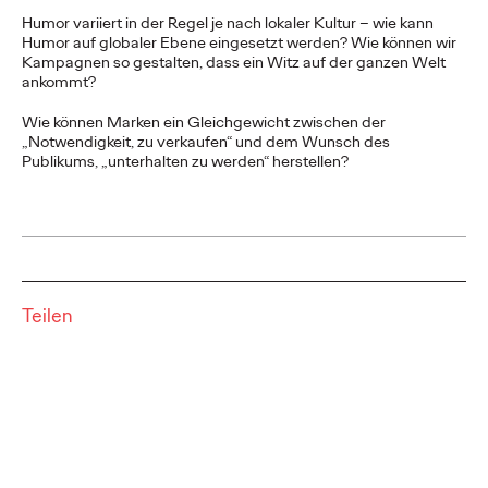
Komplettangebot für
Humor variiert in der Regel je nach lokaler Kultur – wie kann
erfolgreiches TikTok-
Humor auf globaler Ebene eingesetzt werden? Wie können wir
Kampagnen so gestalten, dass ein Witz auf der ganzen Welt
ankommt?
Marketing
Wie können Marken ein Gleichgewicht zwischen der
„Notwendigkeit, zu verkaufen“ und dem Wunsch des
Publikums, „unterhalten zu werden“ herstellen?
Carsten Becker
14/09/2023
Die Creative Company Ogilvy startet am 12. Oktober mit
Tk.Lab ein Angebot, das speziell auf die Anforderungen der
Entertainment-First-Plattform TikTok…
More
→
Teilen
READ
Die Cannes Lions 2023:
Kreativität hat