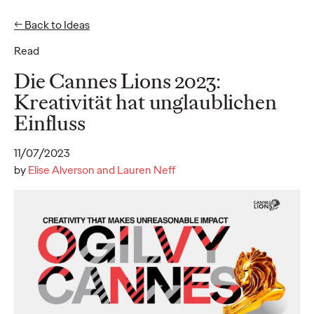
← Back to Ideas
EN
DE
Read
Ideas
Die Cannes Lions 2023:
Kreativität hat unglaublichen
Einfluss
READ
11/07/2023
Loyalty in the Age of
by
Elise Alverson and Lauren Neff
the Emotional
Consumer
Dayoan Daumont
04/12/2024
Das alte Sprichwort „Loyalität muss man sich verdienen“ hat
auf dem dynamischen Markt von heute eine ganz neue