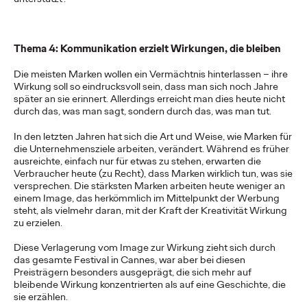
Verbraucher:innen an den wahren…
More
→
Thema 4: Kommunikation erzielt Wirkungen, die bleiben
READ
Die meisten Marken wollen ein Vermächtnis hinterlassen – ihre
Influencing Business:
Wirkung soll so eindrucksvoll sein, dass man sich noch Jahre
später an sie erinnert. Allerdings erreicht man dies heute nicht
durch das, was man sagt, sondern durch das, was man tut.
Der globale Vormarsch
In den letzten Jahren hat sich die Art und Weise, wie Marken für
des B2B-Influencer-
die Unternehmensziele arbeiten, verändert. Während es früher
ausreichte, einfach nur für etwas zu stehen, erwarten die
Marketings
Verbraucher heute (zu Recht), dass Marken wirklich tun, was sie
versprechen. Die stärksten Marken arbeiten heute weniger an
einem Image, das herkömmlich im Mittelpunkt der Werbung
steht, als vielmehr daran, mit der Kraft der Kreativität Wirkung
Rahul Titus
10/10/2023
zu erzielen.
Influencer-Marketing wird von vielen ausschließlich als ein auf
Diese Verlagerung vom Image zur Wirkung zieht sich durch
Verbraucher bezogenes Tool gesehen – die B2B-Welt hat die
das gesamte Festival in Cannes, war aber bei diesen
Zusammenarbeit mit…
Preisträgern besonders ausgeprägt, die sich mehr auf
More
→
bleibende Wirkung konzentrierten als auf eine Geschichte, die
sie erzählen.