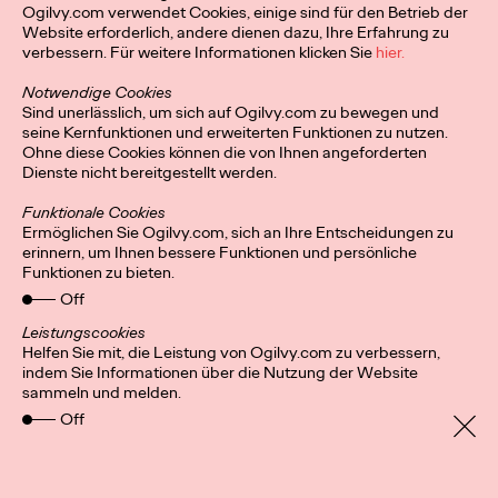
Ogilvy.com verwendet Cookies, einige sind für den Betrieb der
Ogilvy On: Total
Website erforderlich, andere dienen dazu, Ihre Erfahrung zu
verbessern. Für weitere Informationen klicken Sie
hier.
Loyalty—More Human
Notwendige Cookies
Sind unerlässlich, um sich auf Ogilvy.com zu bewegen und
and Creative Than
seine Kernfunktionen und erweiterten Funktionen zu nutzen.
Ohne diese Cookies können die von Ihnen angeforderten
Ever
Dienste nicht bereitgestellt werden.
Funktionale Cookies
Ermöglichen Sie Ogilvy.com, sich an Ihre Entscheidungen zu
Julie Bustos and Michelle Wildenauer
25/02/2022
erinnern, um Ihnen bessere Funktionen und persönliche
Funktionen zu bieten.
Wie ein neues Denken über Loyalität allen Marken neue
Off
Möglichkeiten eröffnen kann.
Watch
→
Leistungscookies
Helfen Sie mit, die Leistung von Ogilvy.com zu verbessern,
indem Sie Informationen über die Nutzung der Website
sammeln und melden.
Off
Privacy Policy
Connect
Location
Cookies
Impressum