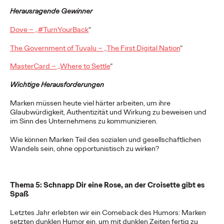
Herausragende Gewinner
NEWS
Ogilvy wird von
Dove – „#TurnYourBack
“
Adweek zur „Global
The Government of Tuvalu – „The First Digital Nation
“
Agency“ des Jahres
MasterCard – „Where to Settle
“
Wichtige Herausforderungen
2023 ernannt
Marken müssen heute viel härter arbeiten, um ihre
Glaubwürdigkeit, Authentizität und Wirkung zu beweisen und
im Sinn des Unternehmens zu kommunizieren.
Chris Celletti
10/10/2023
Aufgrund von relevanter Dynamik im Neugeschäft, der
Wie können Marken Teil des sozialen und gesellschaftlichen
Akquisition wichtiger Talente, beeindruckenden kreativen
Wandels sein, ohne opportunistisch zu wirken?
Kampagnen und mehr hat Adweek heute Ogilvy…
More
→
Thema 5: Schnapp Dir eine Rose, an der Croisette gibt es
Spaß
READ
Letztes Jahr erlebten wir ein Comeback des Humors: Marken
setzten dunklen Humor ein, um mit dunklen Zeiten fertig zu