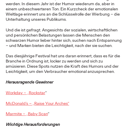
werden. In diesem Jahr ist der Humor wiederum da, aber in
Ogilvy 75 – bekannte
einem unbeschwerteren Ton. Ein Kurzcheck der emotionalen
Weltlage erinnert uns an die Schlüsselrolle der Werbung – die
Zitate von David
Unterhaltung unseres Publikums.
Ogilvy
Und die ist gefragt. Angesichts der sozialen, wirtschaftlichen
und persönlichen Belastungen lassen die Menschen den
schwarzen Humor lieber hinter sich, suchen nach Entspannung
– und Marken bieten die Leichtigkeit, nach der sie suchen.
Liz Taylor and Devika Bulchandani
21/09/2023
Das diesjährige Festival hat uns daran erinnert, dass es für die
Eine Sammlung von David Ogilvys Zitaten - eine zeitlose
Branche in Ordnung ist, locker zu werden und sich zu
Fundgrube an Witz, Einsicht und kühner Offenheit.
amüsieren. Diese Spots nutzen die Kraft des Humors und der
Leichtigkeit, um den Verbraucher emotional anzusprechen.
More
→
Herausragende Gewinner
NEWS
Workday – „Rockstar
“
WHAT THE TOK! –
McDonald’s – „Raise Your Arches“
Ogilvy launcht mit
Marmite – „Baby Scan
“
Tk.Lab ein
Wichtige Herausforderungen