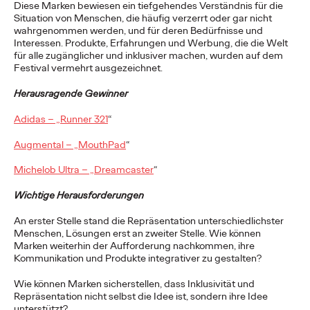
Diese Marken bewiesen ein tiefgehendes Verständnis für die
erreichen.
Situation von Menschen, die häufig verzerrt oder gar nicht
Watch
→
wahrgenommen werden, und für deren Bedürfnisse und
Interessen. Produkte, Erfahrungen und Werbung, die die Welt
für alle zugänglicher und inklusiver machen, wurden auf dem
Festival vermehrt ausgezeichnet.
NEWS
Milka & Ogilvy setzen
Herausragende Gewinner
auf zarte Gesten für die
Adidas – „Runner 321
“
neue
Augmental – „MouthPad
“
Weihnachtskampagne
Michelob Ultra – „Dreamcaster
“
„Geben ist das schönste
Wichtige Herausforderungen
Geschenk“
An erster Stelle stand die Repräsentation unterschiedlichster
Menschen, Lösungen erst an zweiter Stelle. Wie können
Marken weiterhin der Aufforderung nachkommen, ihre
Kommunikation und Produkte integrativer zu gestalten?
Ogilvy Germany
30/10/2023
Wie können Marken sicherstellen, dass Inklusivität und
Dieses Jahr startet Ogilvy, Teil des WPP All Stars Teams, für
Repräsentation nicht selbst die Idee ist, sondern ihre Idee
Milka eine europaweite 360°-Weihnachtskampagne, die
unterstützt?