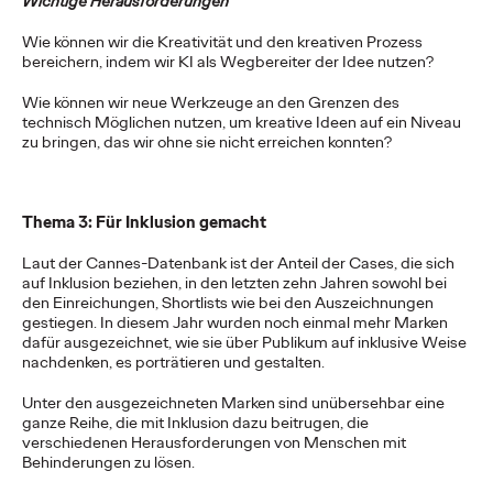
Wichtige Herausforderungen
Ogilvy Wien
04/12/2023
Wie können wir die Kreativität und den kreativen Prozess
WIEN. Stephan Kugler avanciert bei Ogilvy Wien zum
bereichern, indem wir KI als Wegbereiter der Idee nutzen?
Executive Creative Director und übernimmt damit ab sofort die
Leitung des Kreativ-Teams. Mit seiner…
Wie können wir neue Werkzeuge an den Grenzen des
technisch Möglichen nutzen, um kreative Ideen auf ein Niveau
More
→
zu bringen, das wir ohne sie nicht erreichen konnten?
WATCH
Thema 3: Für Inklusion gemacht
Laut der Cannes-Datenbank ist der Anteil der Cases, die sich
Ogilvy On – Influence
auf Inklusion beziehen, in den letzten zehn Jahren sowohl bei
den Einreichungen, Shortlists wie bei den Auszeichnungen
Trends, die 2024
gestiegen. In diesem Jahr wurden noch einmal mehr Marken
dafür ausgezeichnet, wie sie über Publikum auf inklusive Weise
wichtig sind
nachdenken, es porträtieren und gestalten.
Unter den ausgezeichneten Marken sind unübersehbar eine
ganze Reihe, die mit Inklusion dazu beitrugen, die
Chris Celletti
28/11/2023
verschiedenen Herausforderungen von Menschen mit
Behinderungen zu lösen.
Mit exponentiellem Wachstum wird die Creator Economy bis
2027 voraussichtlich ein Volumen von 500 Milliarden US-Dollar