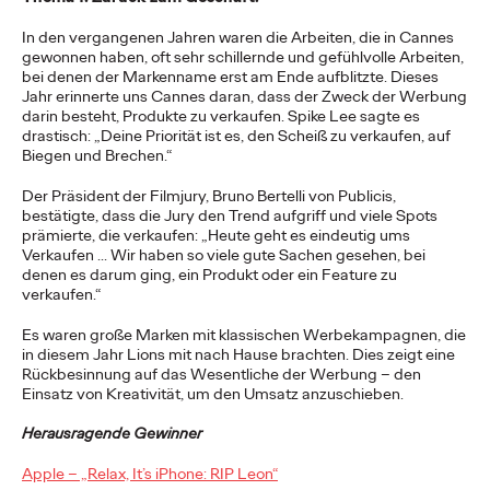
NEWS
In den vergangenen Jahren waren die Arbeiten, die in Cannes
gewonnen haben, oft sehr schillernde und gefühlvolle Arbeiten,
bei denen der Markenname erst am Ende aufblitzte. Dieses
Jahr erinnerte uns Cannes daran, dass der Zweck der Werbung
darin besteht, Produkte zu verkaufen. Spike Lee sagte es
drastisch: „Deine Priorität ist es, den Scheiß zu verkaufen, auf
Ogilvy Wien auf Jagd
Biegen und Brechen.“
mit Personalshop
Der Präsident der Filmjury, Bruno Bertelli von Publicis,
bestätigte, dass die Jury den Trend aufgriff und viele Spots
prämierte, die verkaufen: „Heute geht es eindeutig ums
Verkaufen ... Wir haben so viele gute Sachen gesehen, bei
Ogilvy Wien
13/02/2024
denen es darum ging, ein Produkt oder ein Feature zu
verkaufen.“
Gemeinsam mit Ogilvy Wien wagte der Markenartikel-Händler
Personalshop den mutigen Schritt und setzt auf einen frischen
Es waren große Marken mit klassischen Werbekampagnen, die
Ansatz in der…
in diesem Jahr Lions mit nach Hause brachten. Dies zeigt eine
Rückbesinnung auf das Wesentliche der Werbung – den
More
→
Einsatz von Kreativität, um den Umsatz anzuschieben.
Herausragende Gewinner
NEWS
Apple – „Relax, It’s iPhone: RIP Leon“