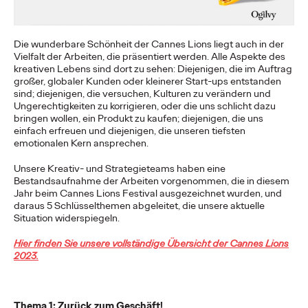
Bedeutung. Die Zeiten, in denen Kunden…
More
→
Die wunderbare Schönheit der Cannes Lions liegt auch in der
Vielfalt der Arbeiten, die präsentiert werden. Alle Aspekte des
kreativen Lebens sind dort zu sehen: Diejenigen, die im Auftrag
NEWS
großer, globaler Kunden oder kleinerer Start-ups entstanden
sind; diejenigen, die versuchen, Kulturen zu verändern und
Ungerechtigkeiten zu korrigieren, oder die uns schlicht dazu
bringen wollen, ein Produkt zu kaufen; diejenigen, die uns
einfach erfreuen und diejenigen, die unseren tiefsten
emotionalen Kern ansprechen.
Tex Mex bringt alle
Unsere Kreativ- und Strategieteams haben eine
zusammen!
Bestandsaufnahme der Arbeiten vorgenommen, die in diesem
Jahr beim Cannes Lions Festival ausgezeichnet wurden, und
daraus 5 Schlüsselthemen abgeleitet, die unsere aktuelle
Situation widerspiegeln.
Ogilvy Wien
03/12/2024
Hier finden Sie unsere vollständige Übersicht der Cannes Lions
Spannung und Genuss pur: Beim exklusiven Santa Maria
2023.
Dinner & Lime Event schlüpften renommierte Influencer:innen
und Medienvertreter:innen in die…
More
→
Thema 1: Zurück zum Geschäft!