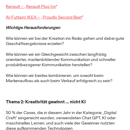
Renault – „Renault Plug Inn
“
Al-Futtaim IKEA – „Proudly Second Best
“
Ogilvy sichert sich
Wichtige Herausforderungen
Auftrag von Canon
Wie können wir bei der Kreation ins Risiko gehen und dabei gute
Geschäftsergebnisse erzielen?
Ogilvy Wien
25/01/2024
Wie können wir ein Gleichgewicht zwischen langfristig
orientierter, markenbildender Kommunikation und schneller
WIEN, DÜSSELDORF. Die Networkagentur Ogilvy meldet
produktbezogener Kommunikation herstellen?
einen neuen Auftrag. Nach einem Pitch erhält die WPP-Tochter
den PR- und Social-Media-Etat von Canon…
Wie können wir beides kombinieren, um sowohl beim
More
→
Markenaufbau als auch beim Verkauf erfolgreich zu sein?
NEWS
Thema 2: KreatIvität gewinnt … nicht KI
50 % der Cases, die in diesem Jahr in der Kategorie „Digital
Craft“ eingereicht wurden, verwendeten Chat GPT, KI oder
maschinelles Lernen, und auch viele der Gewinner nutzten
diese aufkommenden Technologien.