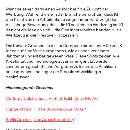
Die Neuinszenierung
Manche sehen darin einen Ausblick auf die Zukunft der
einer Schoko-Legende
Werbung. Während viele in der Branche befürchten, dass KI
den Kreativen die Arbeitsplätze wegnehmen wird, zeigt die
diesjährige Bewertung, dass die KI schlicht ein Werkzeug ist. KI
ist nicht die Idee an sich – die Gewinnerarbeiten banden KI als
Ogilvy Wien
19/01/2024
Werkzeug in den kreativen Prozess ein.
Marcus Hornek, Ogilvy, und Nina Mahnik, Mondelez, über die
neue Kampagne für die Traditionsmarke Suchard.
Die Löwen-Gewinner in dieser Kategorie haben mit Hilfe von KI
Ideen auf eine Weise umgesetzt, wie es noch vor einem
More
→
Jahrzehnt undenkbar gewesen wäre. Diese Spots zeigen, wie
Kreativität und Technologie zusammen genutzt werden
können, um geschäftliche Aufgaben zu lösen, das Publikum
NEWS
anzusprechen und sogar die Produktentwicklung zu
beeinflussen.
Herausragende Gewinner
Stephan Kugler wird
Cadbury Celebrations – „Shah Rukh Khan My Ad
“
neuer ECD bei Ogilvy
Hungerstation – „The Subconscious Order
“
Wien
Stella Artois – „The Artois Probability
“