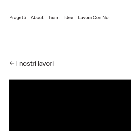
Progetti
About
Team
Idee
Lavora Con Noi
Press Inquiries
silvia.corbetta@ogilvy.com
New Business
federica.snaidero@ogilvy.com
← I nostri lavori